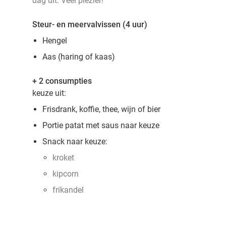
dag uit. Veel plezier!
Steur- en meervalvissen (4 uur)
Hengel
Aas (haring of kaas)
+ 2 consumpties
keuze uit:
Frisdrank, koffie, thee, wijn of bier
Portie patat met saus naar keuze
Snack naar keuze:
kroket
kipcorn
frikandel