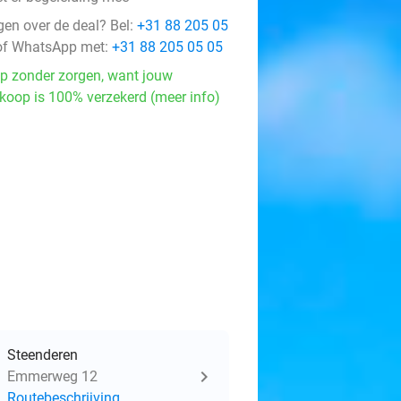
gen over de deal? Bel:
+31 88 205 05
f WhatsApp met:
+31 88 205 05 05
p zonder zorgen, want jouw
koop is 100% verzekerd (meer info)
Steenderen
Emmerweg 12
Routebeschrijving