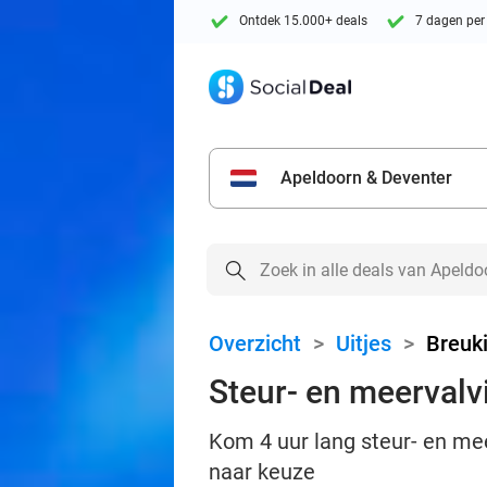
Ontdek 15.000+ deals
7 dagen per
Apeldoorn & Deventer
Overzicht
>
Uitjes
>
Breuki
Steur- en meervalv
Kom 4 uur lang steur- en mee
naar keuze