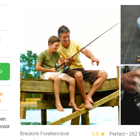
:
gate_next
e
!
den.
 voor
Breukink Forellenvijver
9.8
star
Perfect • 262