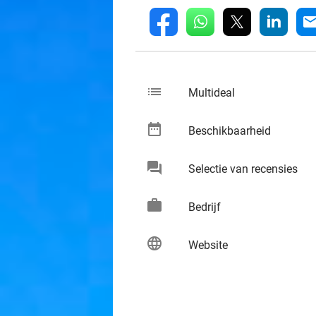
whatsapp
linkedin
fb
mai
list
keybo
Multideal
date_range
keybo
Beschikbaarheid
chat
keybo
Selectie van recensies
work
keybo
Bedrijf
language
keybo
Website