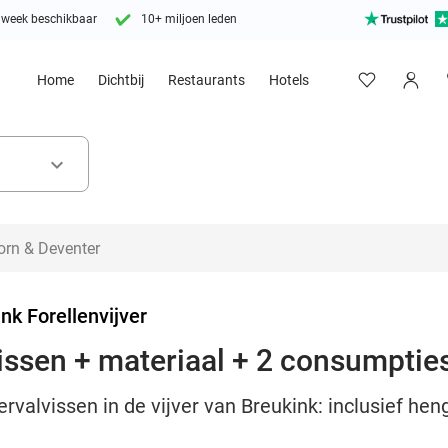
 week beschikbaar
10+ miljoen leden
Home
Dichtbij
Restaurants
Hotels
keyboard_arrow_down
nk Forellenvijver
issen + materiaal + 2 consumpties
rvalvissen in de vijver van Breukink: inclusief he