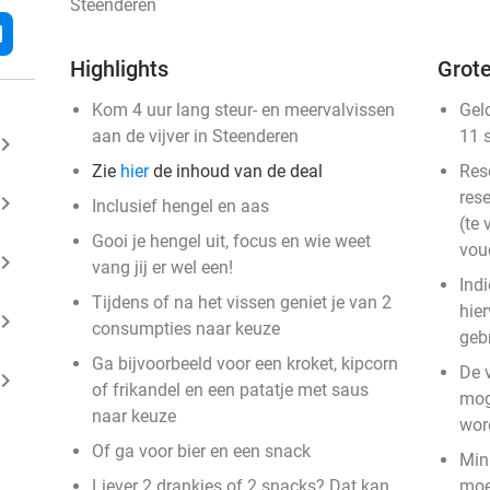
Steenderen
l
Highlights
Grote
Kom 4 uur lang steur- en meervalvissen
Gel
aan de vijver in Steenderen
11 
ard_arrow_right
Zie
hier
de inhoud van de deal
Res
rese
ard_arrow_right
Inclusief hengel en aas
(te 
Gooi je hengel uit, focus en wie weet
vou
ard_arrow_right
vang jij er wel een!
Indi
Tijdens of na het vissen geniet je van 2
hie
ard_arrow_right
consumpties naar keuze
geb
Ga bijvoorbeeld voor een kroket, kipcorn
De v
ard_arrow_right
of frikandel en een patatje met saus
mog
naar keuze
wor
Of ga voor bier en een snack
Mini
Liever 2 drankjes of 2 snacks? Dat kan
moe