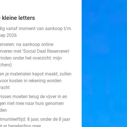
 kleine letters
dig vanaf moment van aankoop t/m
sep 2026
erveren:
na aankoop online
rveren met 'Social Deal Reserveren'
vinden onder het overzicht:
mijn
chers
)
en je materialen kapot maakt, zullen
rvoor kosten in rekening worden
racht
issen moeten terug de vijver in en
en niet mee naar huis genomen
den
mumleeftijd: 8 jaar, onder de 8 jaar
t er begeleiding mee