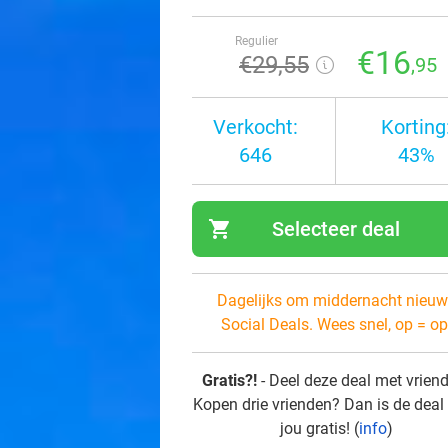
Regulier
€16
€29
,55
,95
Verkocht:
Korting
646
43%
shopping_cart
Selecteer deal
navi
Dagelijks om middernacht nieuw
Social Deals. Wees snel, op = op
Gratis?!
- Deel deze deal met vrien
Kopen drie vrienden? Dan is de deal
jou gratis! (
info
)