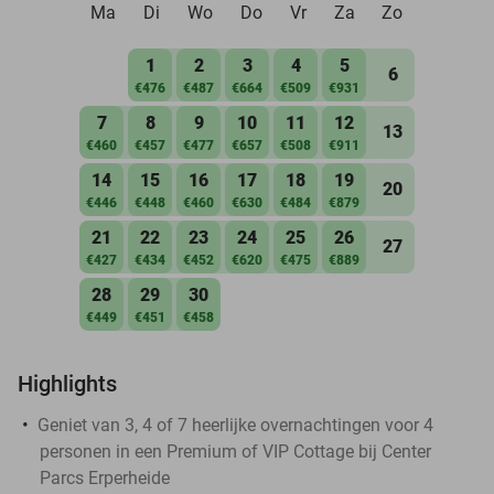
Ma
Di
Wo
Do
Vr
Za
Zo
1
2
3
4
5
6
€476
€487
€664
€509
€931
7
8
9
10
11
12
13
€460
€457
€477
€657
€508
€911
14
15
16
17
18
19
20
€446
€448
€460
€630
€484
€879
21
22
23
24
25
26
27
€427
€434
€452
€620
€475
€889
28
29
30
€449
€451
€458
Highlights
Geniet van 3, 4 of 7 heerlijke overnachtingen voor 4
personen in een Premium of VIP Cottage bij Center
Parcs Erperheide