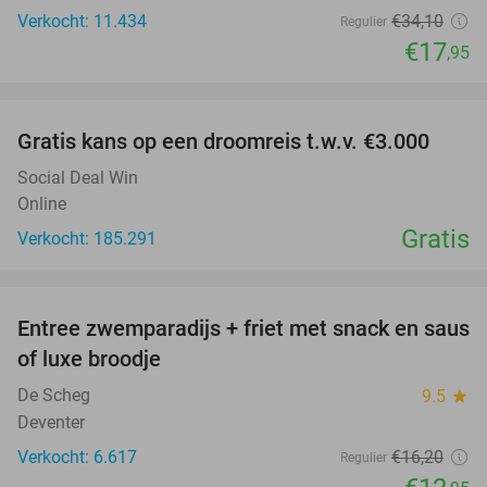
Verkocht: 11.434
€34
,10
Regulier
€17
,95
favorite_border
Gratis kans op een droomreis t.w.v. €3.000
Social Deal Win
Online
Gratis
Verkocht: 185.291
favorite_border
Entree zwemparadijs + friet met snack en saus
20%
of luxe broodje
De Scheg
9.5
star
Deventer
Verkocht: 6.617
€16
,20
Regulier