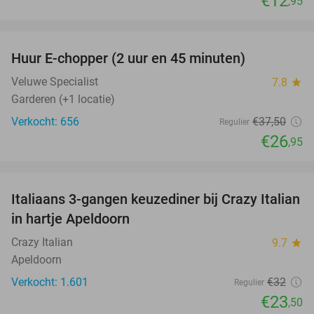
€12
,95
favorite_border
Huur E-chopper (2 uur en 45 minuten)
28%
Veluwe Specialist
7.8
star
Garderen (+1 locatie)
Verkocht: 656
€37
,50
Regulier
€26
,95
favorite_border
Italiaans 3-gangen keuzediner bij Crazy Italian
27%
in hartje Apeldoorn
Crazy Italian
9.7
star
Apeldoorn
Verkocht: 1.601
€32
Regulier
€23
,50