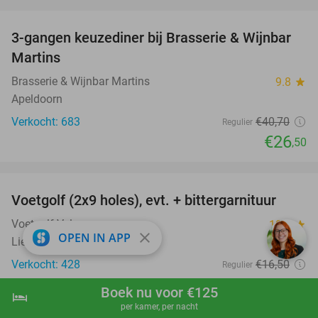
favorite_border
3-gangen keuzediner bij Brasserie & Wijnbar
35%
Martins
Brasserie & Wijnbar Martins
9.8
star
Apeldoorn
Verkocht: 683
€40
,70
Regulier
€26
,50
favorite_border
Voetgolf (2x9 holes), evt. + bittergarnituur
40%
Voetgolf Veluwe
10.0
star
close
OPEN IN APP
Lieren
Verkocht: 428
€16
,50
Regulier
€9
,95
Boek nu voor €125
hotel
shopping_cart
Boek nu
navigate_next
favorite_border
per kamer, per nacht