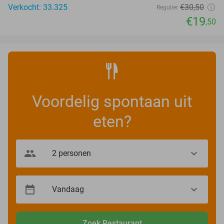
Verkocht: 33.325
€30
,50
Regulier
€19
,50
Voordelig spontaan uit
eten?
Zoek Restaurant