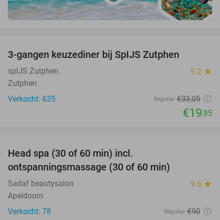
favorite_border
3-gangen keuzediner bij SpIJS Zutphen
40%
spIJS Zutphen
9.2
star
Zutphen
Verkocht: 635
€33
,05
Regulier
€19
,95
favorite_border
Head spa (30 of 60 min) incl.
50%
ontspanningsmassage (30 of 60 min)
Sadaf beautysalon
9.6
star
Apeldoorn
Verkocht: 78
€90
Regulier