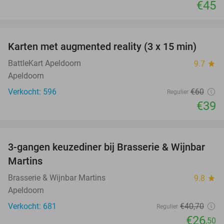
€45
favorite_border
Karten met augmented reality (3 x 15 min)
35%
BattleKart Apeldoorn
9.7
star
Apeldoorn
Verkocht: 596
€60
Regulier
€39
favorite_border
3-gangen keuzediner bij Brasserie & Wijnbar
35%
Martins
Brasserie & Wijnbar Martins
9.8
star
Apeldoorn
Verkocht: 681
€40
,70
Regulier
€26
,50