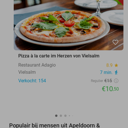
favorite_border
Pizza à la carte im Herzen von Vielsalm
Restaurant Adagio
8.9
star
Vielsalm
7 min.
directions_walk
Verkocht: 154
€15
Regulier
€10
,50
Populair bij mensen uit Apeldoorn &