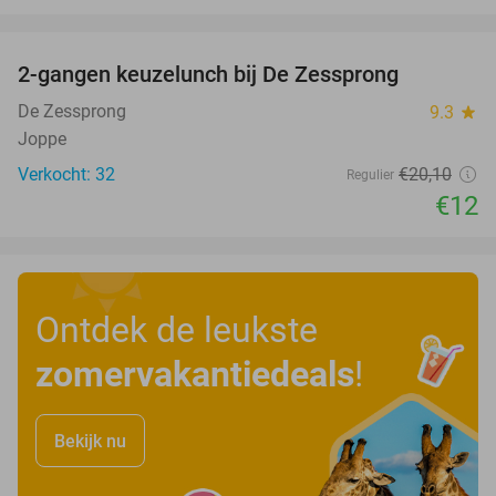
favorite_border
2-gangen keuzelunch bij De Zessprong
40%
De Zessprong
9.3
star
Joppe
Verkocht: 32
€20
,10
Regulier
€12
Ontdek de leukste
zomervakantiedeals
!
Bekijk nu