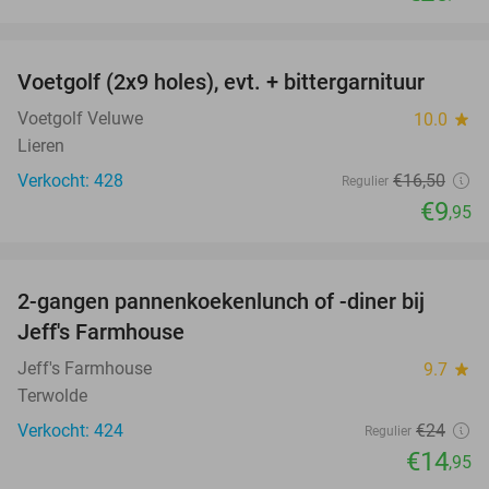
favorite_border
Voetgolf (2x9 holes), evt. + bittergarnituur
40%
Voetgolf Veluwe
10.0
star
Lieren
Verkocht: 428
€16
,50
Regulier
€9
,95
favorite_border
2-gangen pannenkoekenlunch of -diner bij
38%
Jeff's Farmhouse
Jeff's Farmhouse
9.7
star
Terwolde
Verkocht: 424
€24
Regulier
€14
,95