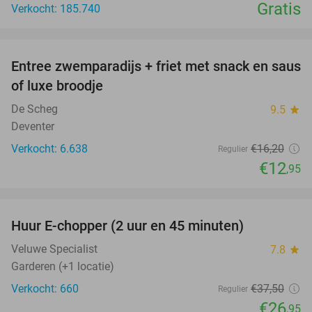
Gratis
Verkocht: 185.740
favorite_border
Entree zwemparadijs + friet met snack en saus
20%
of luxe broodje
De Scheg
9.5
star
Deventer
Verkocht: 6.638
€16
,20
Regulier
€12
,95
favorite_border
Huur E-chopper (2 uur en 45 minuten)
28%
Veluwe Specialist
7.8
star
Garderen (+1 locatie)
Verkocht: 660
€37
,50
Regulier
€26
,95