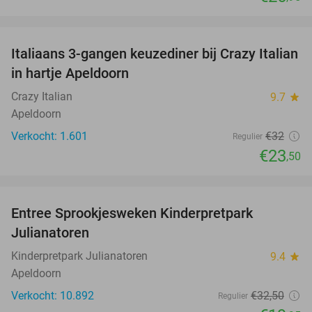
favorite_border
Italiaans 3-gangen keuzediner bij Crazy Italian
27%
in hartje Apeldoorn
Crazy Italian
9.7
star
Apeldoorn
Verkocht: 1.601
€32
Regulier
€23
,50
favorite_border
Entree Sprookjesweken Kinderpretpark
39%
Julianatoren
Kinderpretpark Julianatoren
9.4
star
Apeldoorn
Verkocht: 10.892
€32
,50
Regulier