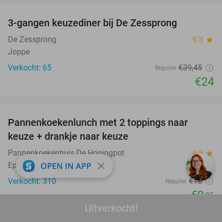
3-gangen keuzediner bij De Zessprong
39%
De Zessprong
9.3
star
Joppe
Verkocht: 65
€39
,45
Regulier
€24
favorite_border
Pannenkoekenlunch met 2 toppings naar
38%
keuze + drankje naar keuze
Pannenkoekenhuis De Honingpot
9.8
star
close
OPEN IN APP
Epe
Verkocht: 310
€16
Regulier
€9
,95
Uitverkocht!
favorite_border