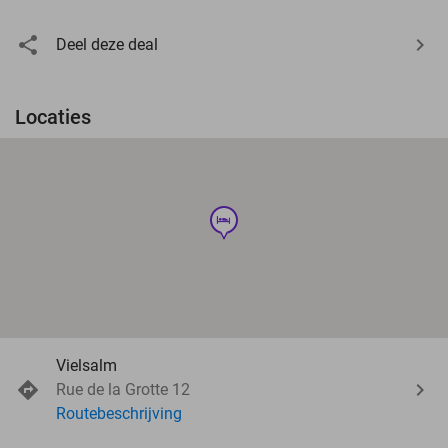
Deel deze deal
Locaties
hotel
Vielsalm
Rue de la Grotte 12
Routebeschrijving