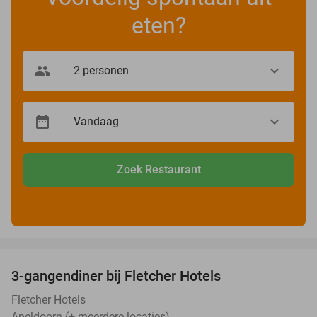
eten?
Zoek Restaurant
favorite_border
3-gangendiner bij Fletcher Hotels
42%
Fletcher Hotels
Apeldoorn (+ meerdere locaties)