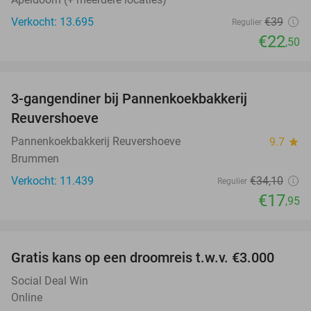
Verkocht: 13.695
€39
Regulier
€22
,50
favorite_border
3-gangendiner bij Pannenkoekbakkerij
47%
Reuvershoeve
Pannenkoekbakkerij Reuvershoeve
9.7
star
Brummen
Verkocht: 11.439
€34
,10
Regulier
€17
,95
favorite_border
Gratis kans op een droomreis t.w.v. €3.000
Social Deal Win
Online