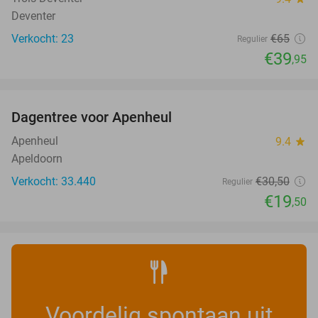
Deventer
Verkocht: 23
€65
Regulier
€39
,95
favorite_border
Dagentree voor Apenheul
36%
Apenheul
9.4
star
Apeldoorn
Verkocht: 33.440
€30
,50
Regulier
€19
,50
Voordelig spontaan uit