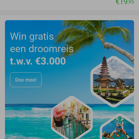
€19
,95
Win gratis
een droomreis
t.w.v. €3.000
Doe mee!