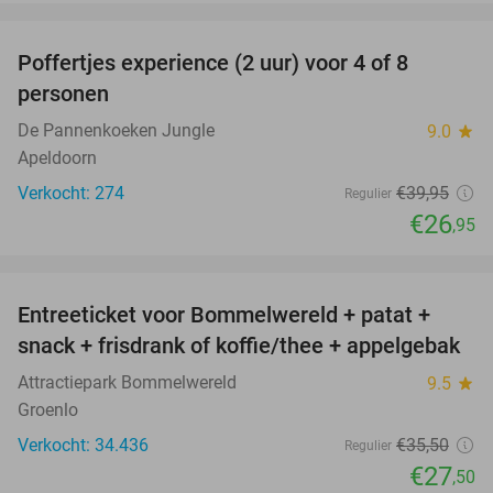
favorite_border
Poffertjes experience (2 uur) voor 4 of 8
33%
personen
De Pannenkoeken Jungle
9.0
star
Apeldoorn
Verkocht: 274
€39
,95
Regulier
€26
,95
favorite_border
Entreeticket voor Bommelwereld + patat +
23%
snack + frisdrank of koffie/thee + appelgebak
Attractiepark Bommelwereld
9.5
star
Groenlo
Verkocht: 34.436
€35
,50
Regulier
€27
,50