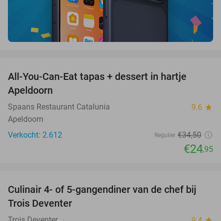
favorite_border
All-You-Can-Eat tapas + dessert in hartje
28%
Apeldoorn
Spaans Restaurant Catalunia
9.6
star
Apeldoorn
Verkocht: 2.612
€34
,50
Regulier
€24
,95
favorite_border
Culinair 4- of 5-gangendiner van de chef bij
39%
Trois Deventer
Trois Deventer
9.4
star