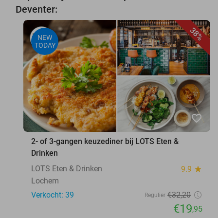
Deventer:
38%
NEW
TODAY
favorite_border
2- of 3-gangen keuzediner bij LOTS Eten &
Drinken
LOTS Eten & Drinken
9.9
star
Lochem
Verkocht: 39
€32
,20
Regulier
€19
,95