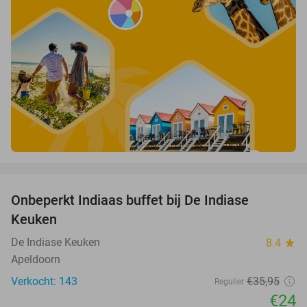
favorite_border
Onbeperkt Indiaas buffet bij De Indiase
33%
Keuken
De Indiase Keuken
8.4
star
Apeldoorn
Verkocht: 143
€35
,95
Regulier
€24