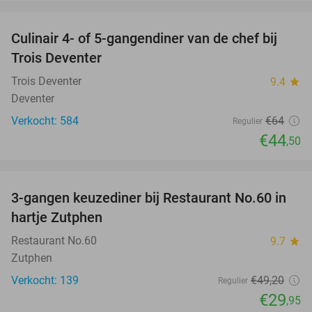
favorite_border
Culinair 4- of 5-gangendiner van de chef bij
30%
Trois Deventer
Trois Deventer
9.4
star
Deventer
Verkocht: 584
€64
Regulier
€44
,50
favorite_border
3-gangen keuzediner bij Restaurant No.60 in
39%
hartje Zutphen
Restaurant No.60
9.7
star
Zutphen
Verkocht: 139
€49
,20
Regulier
€29
,95