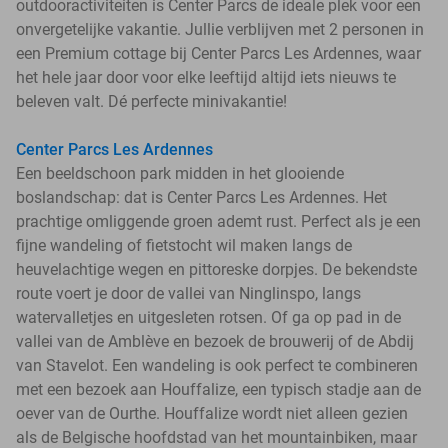
outdooractiviteiten is Center Parcs de ideale plek voor een
onvergetelijke vakantie. Jullie verblijven met 2 personen in
een Premium cottage bij Center Parcs Les Ardennes, waar
het hele jaar door voor elke leeftijd altijd iets nieuws te
beleven valt. Dé perfecte minivakantie!
Center Parcs Les Ardennes
Een beeldschoon park midden in het glooiende
boslandschap: dat is Center Parcs Les Ardennes. Het
prachtige omliggende groen ademt rust. Perfect als je een
fijne wandeling of fietstocht wil maken langs de
heuvelachtige wegen en pittoreske dorpjes. De bekendste
route voert je door de vallei van Ninglinspo, langs
watervalletjes en uitgesleten rotsen. Of ga op pad in de
vallei van de Amblève en bezoek de brouwerij of de Abdij
van Stavelot. Een wandeling is ook perfect te combineren
met een bezoek aan Houffalize, een typisch stadje aan de
oever van de Ourthe. Houffalize wordt niet alleen gezien
als de Belgische hoofdstad van het mountainbiken, maar