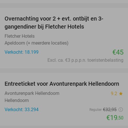
favorite_border
Overnachting voor 2 + evt. ontbijt en 3-
gangendiner bij Fletcher Hotels
Fletcher Hotels
Apeldoorn (+ meerdere locaties)
€45
Verkocht: 18.199
Excl. ca. €3 p.p.p.n. toeristenbelasting
favorite_border
Entreeticket voor Avonturenpark Hellendoorn
41%
Avonturenpark Hellendoorn
9.2
star
Hellendoorn
Verkocht: 33.294
€32
,95
Regulier
€19
,50
favorite_border