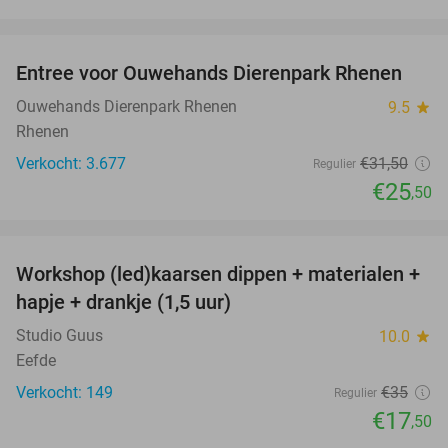
favorite_border
Entree voor Ouwehands Dierenpark Rhenen
19%
Ouwehands Dierenpark Rhenen
9.5
star
Rhenen
Verkocht: 3.677
€31
,50
Regulier
€25
,50
favorite_border
Workshop (led)kaarsen dippen + materialen +
50%
hapje + drankje (1,5 uur)
Studio Guus
10.0
star
Eefde
Verkocht: 149
€35
Regulier
€17
,50