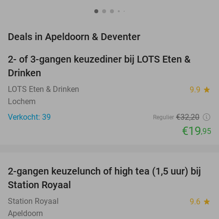
favorite_border
Deals in Apeldoorn & Deventer
2- of 3-gangen keuzediner bij LOTS Eten &
38%
NEW
Drinken
TODAY
LOTS Eten & Drinken
9.9
star
Lochem
Verkocht: 39
€32
,20
Regulier
€19
,95
favorite_border
2-gangen keuzelunch of high tea (1,5 uur) bij
44%
NEW
Station Royaal
TODAY
Station Royaal
9.6
star
Apeldoorn