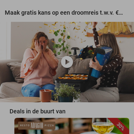
Maak gratis kans op een droomreis t.w.v. €3.000!
play_circle
Deals in de buurt van
30%