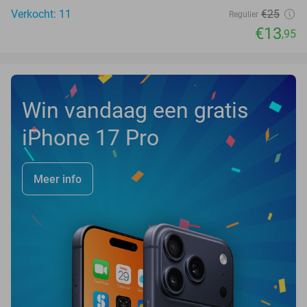
Verkocht: 11
€25
Regulier
€13
,95
Win vandaag een gratis
iPhone 17 Pro
Meer info