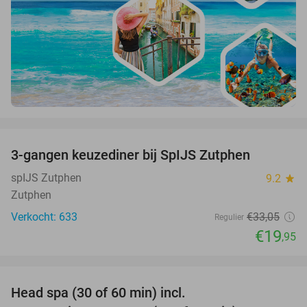
favorite_border
3-gangen keuzediner bij SpIJS Zutphen
40%
spIJS Zutphen
9.2
star
Zutphen
Verkocht: 633
€33
,05
Regulier
€19
,95
favorite_border
Head spa (30 of 60 min) incl.
50%