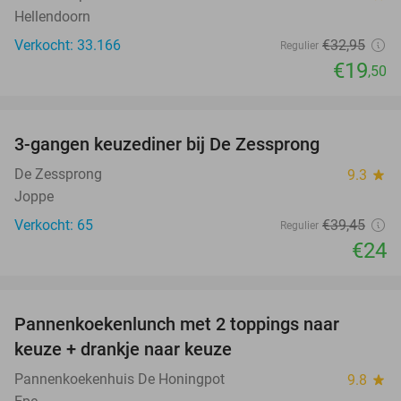
Hellendoorn
Verkocht: 33.166
€32
,95
Regulier
€19
,50
favorite_border
3-gangen keuzediner bij De Zessprong
39%
De Zessprong
9.3
star
Joppe
Verkocht: 65
€39
,45
Regulier
€24
favorite_border
Pannenkoekenlunch met 2 toppings naar
38%
keuze + drankje naar keuze
Pannenkoekenhuis De Honingpot
9.8
star