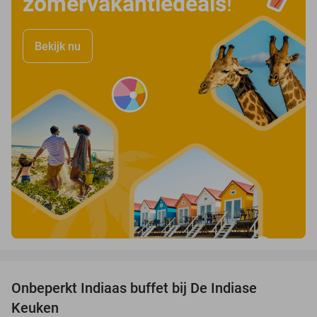
zomervakantiedeals
!
Bekijk nu
favorite_border
Onbeperkt Indiaas buffet bij De Indiase
33%
Keuken