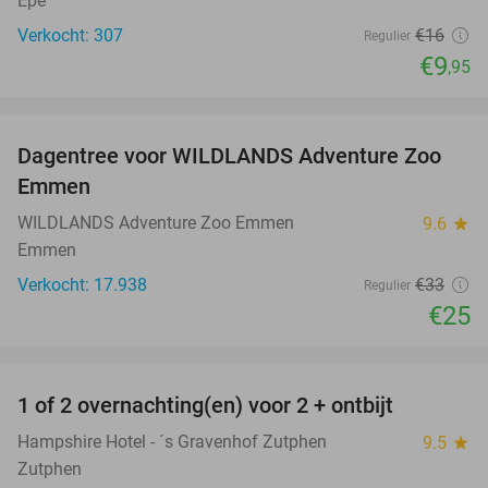
Epe
Verkocht: 307
€16
Regulier
€9
,95
favorite_border
Dagentree voor WILDLANDS Adventure Zoo
24%
Emmen
WILDLANDS Adventure Zoo Emmen
9.6
star
Emmen
Verkocht: 17.938
€33
Regulier
€25
favorite_border
1 of 2 overnachting(en) voor 2 + ontbijt
31%
Hampshire Hotel - ´s Gravenhof Zutphen
9.5
star
Zutphen