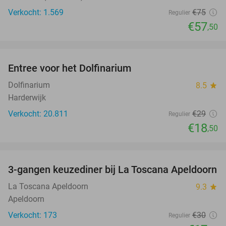
Verkocht: 1.569
€75
Regulier
€57
,50
favorite_border
Entree voor het Dolfinarium
36%
Dolfinarium
8.5
star
Harderwijk
Verkocht: 20.811
€29
Regulier
€18
,50
favorite_border
3-gangen keuzediner bij La Toscana Apeldoorn
40%
La Toscana Apeldoorn
9.3
star
Apeldoorn
Verkocht: 173
€30
Regulier