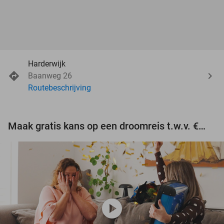
Harderwijk
Baanweg 26
Routebeschrijving
Maak gratis kans op een droomreis t.w.v. €3.000!
play_circle