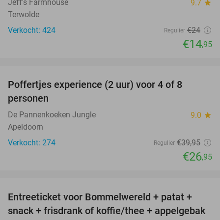
Jeff's Farmhouse
9.7
star
Terwolde
Verkocht: 424
€24
Regulier
€14
,95
favorite_border
Poffertjes experience (2 uur) voor 4 of 8
33%
personen
De Pannenkoeken Jungle
9.0
star
Apeldoorn
Verkocht: 274
€39
,95
Regulier
€26
,95
favorite_border
Entreeticket voor Bommelwereld + patat +
23%
snack + frisdrank of koffie/thee + appelgebak