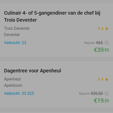
favorite_border
Culinair 4- of 5-gangendiner van de chef bij
39%
Trois Deventer
Trois Deventer
9.4
star
Deventer
Verkocht: 23
€65
Regulier
€39
,95
favorite_border
Dagentree voor Apenheul
36%
Apenheul
9.4
star
Apeldoorn
Verkocht: 33.325
€30
,50
Regulier
€19
,50