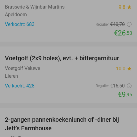
Brasserie & Wijnbar Martins
9.8
star
Apeldoorn
Verkocht: 683
€40
,70
Regulier
€26
,50
favorite_border
Voetgolf (2x9 holes), evt. + bittergarnituur
40%
Voetgolf Veluwe
10.0
star
Lieren
Verkocht: 428
€16
,50
Regulier
€9
,95
favorite_border
2-gangen pannenkoekenlunch of -diner bij
38%
Jeff's Farmhouse