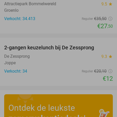
Attractiepark Bommelwereld
9.5
star
Groenlo
Verkocht: 34.413
€35
,50
Regulier
€27
,50
favorite_border
2-gangen keuzelunch bij De Zessprong
40%
De Zessprong
9.3
star
Joppe
Verkocht: 34
€20
,10
Regulier
€12
Ontdek de leukste