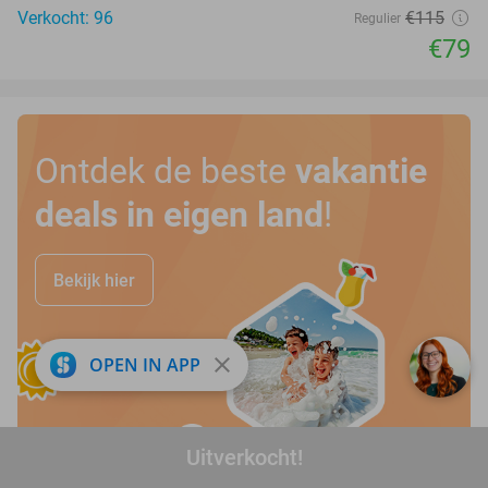
Verkocht: 96
€115
Regulier
€79
Ontdek de beste
vakantie
deals in eigen land
!
Bekijk hier
close
OPEN IN APP
Uitverkocht!