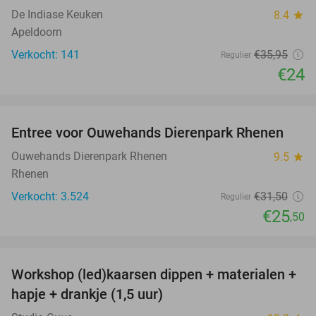
De Indiase Keuken
8.4
star
Apeldoorn
Verkocht: 141
€35
,95
Regulier
€24
favorite_border
Entree voor Ouwehands Dierenpark Rhenen
19%
Ouwehands Dierenpark Rhenen
9.5
star
Rhenen
Verkocht: 3.524
€31
,50
Regulier
€25
,50
favorite_border
Workshop (led)kaarsen dippen + materialen +
50%
hapje + drankje (1,5 uur)