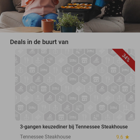
Deals in de buurt van
34%
favorite_border
3-gangen keuzediner bij Tennessee Steakhouse
Tennessee Steakhouse
9.6
star