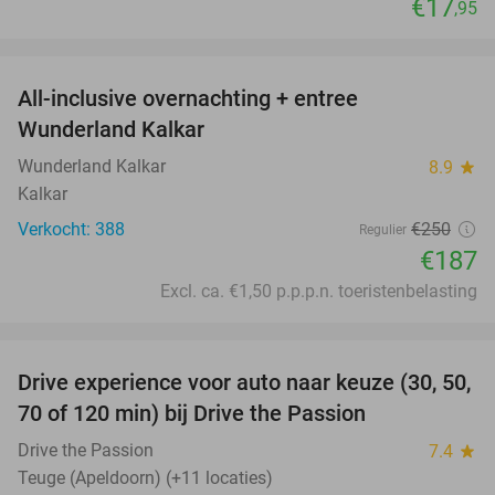
€17
,95
favorite_border
All-inclusive overnachting + entree
25%
Wunderland Kalkar
Wunderland Kalkar
8.9
star
Kalkar
Verkocht: 388
€250
Regulier
€187
Excl. ca. €1,50 p.p.p.n. toeristenbelasting
favorite_border
Drive experience voor auto naar keuze (30, 50,
31%
70 of 120 min) bij Drive the Passion
Drive the Passion
7.4
star
Teuge (Apeldoorn) (+11 locaties)