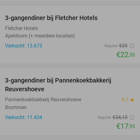
favorite_border
3-gangendiner bij Fletcher Hotels
42%
Fletcher Hotels
Apeldoorn (+ meerdere locaties)
Verkocht: 13.673
€39
Regulier
€22
,50
favorite_border
3-gangendiner bij Pannenkoekbakkerij
47%
Reuvershoeve
Pannenkoekbakkerij Reuvershoeve
9.7
star
Brummen
Verkocht: 11.434
€34
,10
Regulier
€17
,95
favorite_border