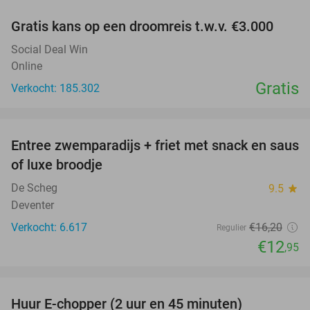
Gratis kans op een droomreis t.w.v. €3.000
Social Deal Win
Online
Gratis
Verkocht: 185.302
favorite_border
Entree zwemparadijs + friet met snack en saus
20%
of luxe broodje
De Scheg
9.5
star
Deventer
Verkocht: 6.617
€16
,20
Regulier
€12
,95
favorite_border
Huur E-chopper (2 uur en 45 minuten)
28%