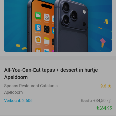
favorite_border
All-You-Can-Eat tapas + dessert in hartje
28%
Apeldoorn
Spaans Restaurant Catalunia
9.6
star
Apeldoorn
Verkocht: 2.606
€34
,50
Regulier
€24
,95