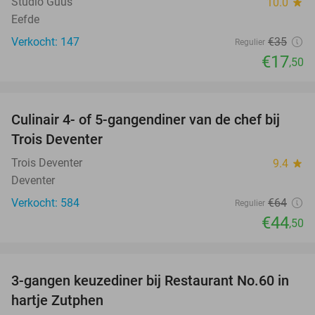
Studio Guus
10.0
star
Eefde
Verkocht: 147
€35
Regulier
€17
,50
favorite_border
Culinair 4- of 5-gangendiner van de chef bij
30%
Trois Deventer
Trois Deventer
9.4
star
Deventer
Verkocht: 584
€64
Regulier
€44
,50
favorite_border
3-gangen keuzediner bij Restaurant No.60 in
39%
hartje Zutphen