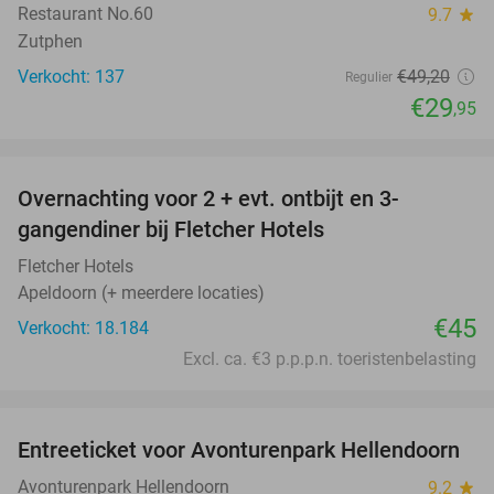
Restaurant No.60
9.7
star
Zutphen
Verkocht: 137
€49
,20
Regulier
€29
,95
favorite_border
Overnachting voor 2 + evt. ontbijt en 3-
gangendiner bij Fletcher Hotels
Fletcher Hotels
Apeldoorn (+ meerdere locaties)
€45
Verkocht: 18.184
Excl. ca. €3 p.p.p.n. toeristenbelasting
favorite_border
Entreeticket voor Avonturenpark Hellendoorn
41%
Avonturenpark Hellendoorn
9.2
star