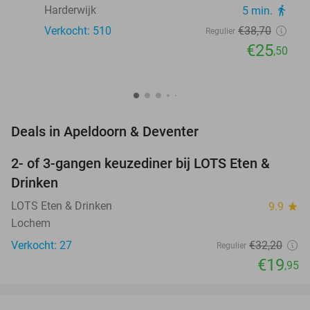
Harderwijk
5 min.
directions_walk
Verkocht: 510
€38
,70
Regulier
€25
,50
favorite_border
Deals in Apeldoorn & Deventer
2- of 3-gangen keuzediner bij LOTS Eten &
38%
NEW
Drinken
TODAY
LOTS Eten & Drinken
9.9
star
Lochem
Verkocht: 27
€32
,20
Regulier
€19
,95
favorite_border