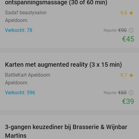
ontspanningsmassage (30 of 60 min)
Sadaf beautysalon
9.6
star
Apeldoorn
Verkocht: 78
€90
Regulier
€45
favorite_border
Karten met augmented reality (3 x 15 min)
35%
BattleKart Apeldoorn
9.7
star
Apeldoorn
Verkocht: 596
€60
Regulier
€39
favorite_border
3-gangen keuzediner bij Brasserie & Wijnbar
35%
Martins