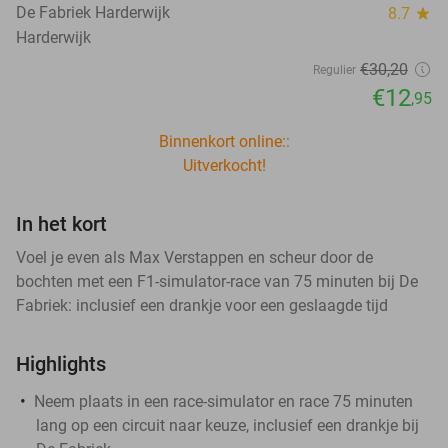
De Fabriek Harderwijk
8.7
star
Harderwijk
€30
,20
Regulier
€12
,95
Binnenkort online::
Uitverkocht!
In het kort
Voel je even als Max Verstappen en scheur door de
bochten met een F1-simulator-race van 75 minuten bij De
Fabriek: inclusief een drankje voor een geslaagde tijd
Highlights
Neem plaats in een race-simulator en race 75 minuten
lang op een circuit naar keuze, inclusief een drankje bij