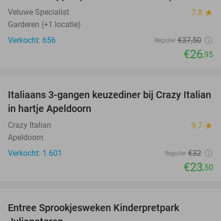
Veluwe Specialist
7.8
star
Garderen (+1 locatie)
Verkocht: 656
€37
,50
Regulier
€26
,95
favorite_border
Italiaans 3-gangen keuzediner bij Crazy Italian
27%
in hartje Apeldoorn
Crazy Italian
9.7
star
Apeldoorn
Verkocht: 1.601
€32
Regulier
€23
,50
favorite_border
Entree Sprookjesweken Kinderpretpark
39%