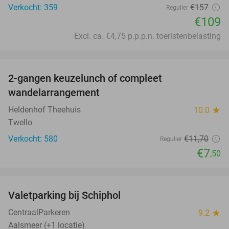
Verkocht: 359
€157
Regulier
€109
Excl. ca. €4,75 p.p.p.n. toeristenbelasting
favorite_border
2-gangen keuzelunch of compleet
36%
wandelarrangement
Heldenhof Theehuis
10.0
star
Twello
Verkocht: 580
€11
,70
Regulier
€7
,50
favorite_border
Valetparking bij Schiphol
23%
CentraalParkeren
9.2
star
Aalsmeer (+1 locatie)