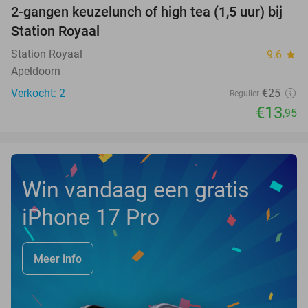
2-gangen keuzelunch of high tea (1,5 uur) bij
44%
NEW
Station Royaal
TODAY
Station Royaal
9.6
star
Apeldoorn
Verkocht: 2
€25
Regulier
€13
,95
Win vandaag een gratis
iPhone 17 Pro
Meer info