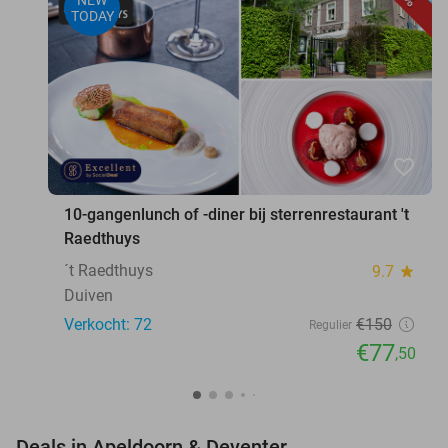
NEW
TODAY
favorite_border
10-gangenlunch of -diner bij sterrenrestaurant 't
Raedthuys
´t Raedthuys
9.7
star
Duiven
Verkocht: 72
€150
Regulier
€77
,50
favorite_border
Deals in Apeldoorn & Deventer