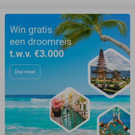
Win gratis
een droomreis
t.w.v. €3.000
Doe mee!