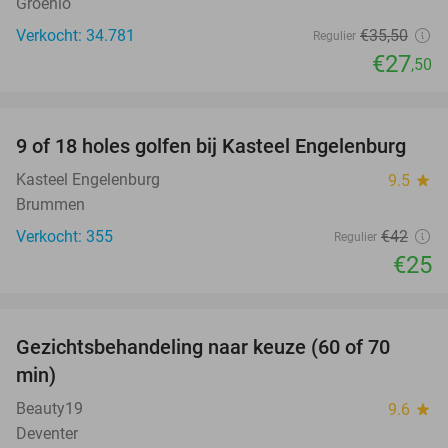
Groenlo
Verkocht: 34.781
€35
,50
Regulier
€27
,50
favorite_border
9 of 18 holes golfen bij Kasteel Engelenburg
40%
Kasteel Engelenburg
9.5
star
Brummen
Verkocht: 355
€42
Regulier
€25
favorite_border
Gezichtsbehandeling naar keuze (60 of 70
54%
min)
Beauty19
9.6
star
Deventer