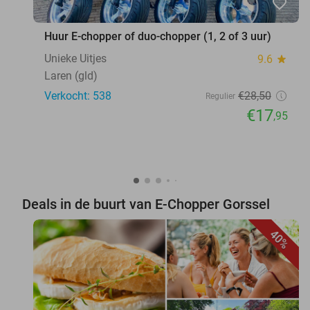
favorite_border
Huur E-chopper of duo-chopper (1, 2 of 3 uur)
Unieke Uitjes
9.6
star
Laren (gld)
Verkocht: 538
€28
,50
Regulier
€17
,95
Deals in de buurt van E-Chopper Gorssel
40%