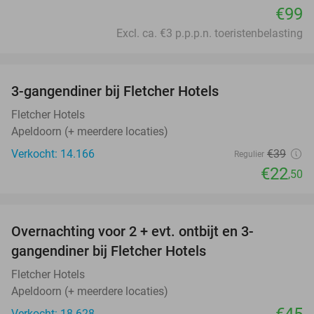
€99
Excl. ca. €3 p.p.p.n. toeristenbelasting
favorite_border
3-gangendiner bij Fletcher Hotels
42%
Fletcher Hotels
Apeldoorn (+ meerdere locaties)
Verkocht: 14.166
€39
Regulier
€22
,50
favorite_border
Overnachting voor 2 + evt. ontbijt en 3-
gangendiner bij Fletcher Hotels
Fletcher Hotels
Apeldoorn (+ meerdere locaties)
€45
Verkocht: 18.628