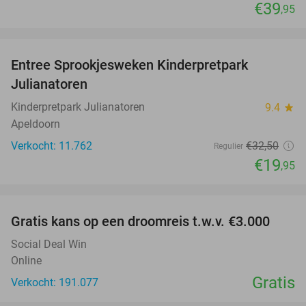
€39
,95
favorite_border
Entree Sprookjesweken Kinderpretpark
39%
Julianatoren
Kinderpretpark Julianatoren
9.4
star
Apeldoorn
Verkocht: 11.762
€32
,50
Regulier
€19
,95
favorite_border
Gratis kans op een droomreis t.w.v. €3.000
Social Deal Win
Online
Gratis
Verkocht: 191.077
favorite_border