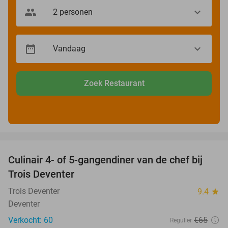
Zoek Restaurant
favorite_border
Culinair 4- of 5-gangendiner van de chef bij
39%
Trois Deventer
Trois Deventer
9.4
star
Deventer
Verkocht: 60
€65
Regulier