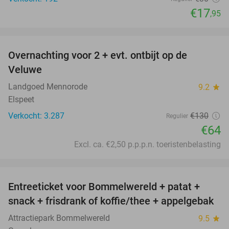
€17
,95
favorite_border
Overnachting voor 2 + evt. ontbijt op de
51%
Veluwe
Landgoed Mennorode
9.2
star
Elspeet
Verkocht: 3.287
€130
Regulier
€64
Excl. ca. €2,50 p.p.p.n. toeristenbelasting
favorite_border
Entreeticket voor Bommelwereld + patat +
23%
snack + frisdrank of koffie/thee + appelgebak
Attractiepark Bommelwereld
9.5
star