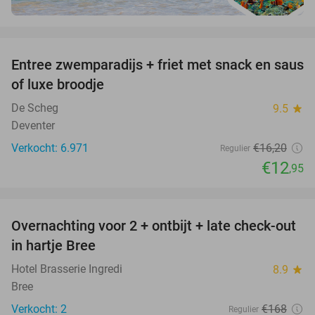
favorite_border
Entree zwemparadijs + friet met snack en saus
20%
of luxe broodje
De Scheg
9.5
star
Deventer
Verkocht: 6.971
€16
,20
Regulier
€12
,95
favorite_border
Overnachting voor 2 + ontbijt + late check-out
41%
NEW
in hartje Bree
TODAY
Hotel Brasserie Ingredi
8.9
star
Bree
Verkocht: 2
€168
Regulier