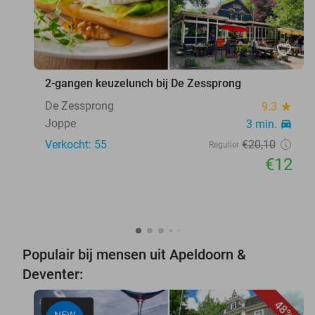
favorite_border
2-gangen keuzelunch bij De Zessprong
De Zessprong
9.3
star
Joppe
3 min.
directions_car
Verkocht: 55
€20
,10
Regulier
€12
Populair bij mensen uit Apeldoorn &
Deventer:
48%