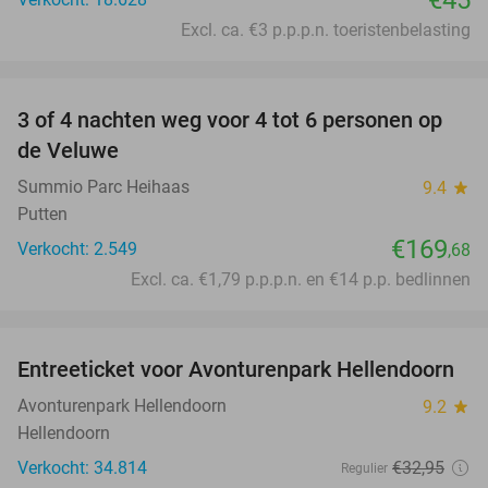
Excl. ca. €3 p.p.p.n. toeristenbelasting
favorite_border
3 of 4 nachten weg voor 4 tot 6 personen op
de Veluwe
Summio Parc Heihaas
9.4
star
Putten
€169
Verkocht: 2.549
,68
Excl. ca. €1,79 p.p.p.n. en €14 p.p. bedlinnen
favorite_border
Entreeticket voor Avonturenpark Hellendoorn
41%
Avonturenpark Hellendoorn
9.2
star
Hellendoorn
Verkocht: 34.814
€32
,95
Regulier