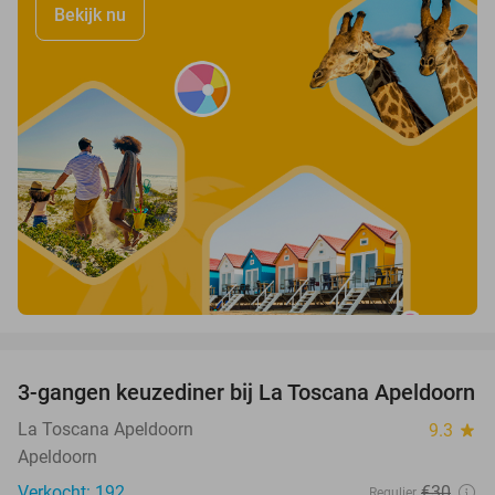
Bekijk nu
favorite_border
3-gangen keuzediner bij La Toscana Apeldoorn
40%
La Toscana Apeldoorn
9.3
star
Apeldoorn
Verkocht: 192
€30
Regulier