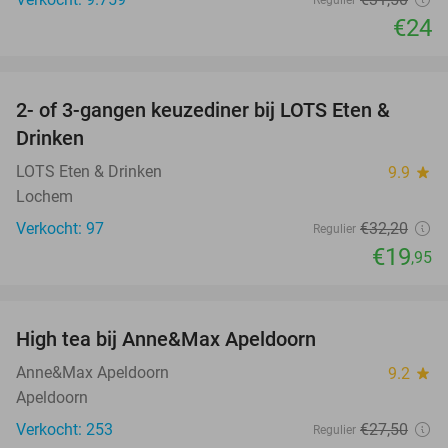
€24
favorite_border
2- of 3-gangen keuzediner bij LOTS Eten &
38%
Drinken
LOTS Eten & Drinken
9.9
star
Lochem
Verkocht: 97
€32
,20
Regulier
€19
,95
favorite_border
High tea bij Anne&Max Apeldoorn
29%
Anne&Max Apeldoorn
9.2
star
Apeldoorn
Verkocht: 253
€27
,50
Regulier