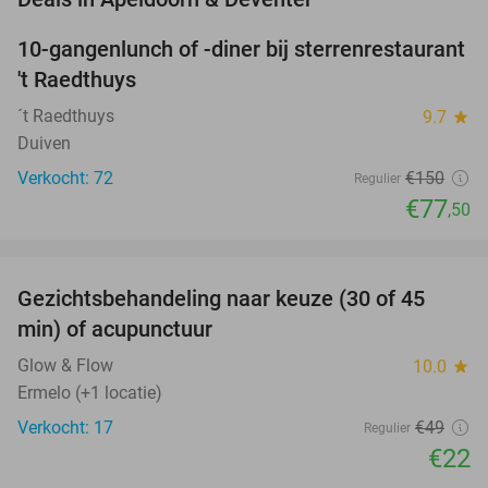
10-gangenlunch of -diner bij sterrenrestaurant
48%
NEW
't Raedthuys
TODAY
´t Raedthuys
9.7
star
Duiven
Verkocht: 72
€150
Regulier
€77
,50
favorite_border
Gezichtsbehandeling naar keuze (30 of 45
55%
NEW
min) of acupunctuur
TODAY
Glow & Flow
10.0
star
Ermelo (+1 locatie)
Verkocht: 17
€49
Regulier
€22