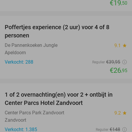
€19
,50
favorite_border
Poffertjes experience (2 uur) voor 4 of 8
33%
personen
De Pannenkoeken Jungle
9.1
star
Apeldoorn
Verkocht: 288
€39
,95
Regulier
€26
,95
favorite_border
1 of 2 overnachting(en) voor 2 + ontbijt in
13%
Center Parcs Hotel Zandvoort
Center Parcs Park Zandvoort
9.2
star
Zandvoort
Verkocht: 1.385
€148
Regulier