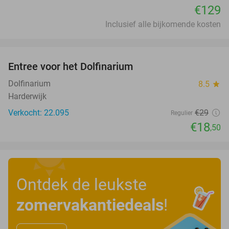
€129
Inclusief alle bijkomende kosten
favorite_border
Entree voor het Dolfinarium
36%
Dolfinarium
8.5
star
Harderwijk
Verkocht: 22.095
€29
Regulier
€18
,50
Ontdek de leukste
zomervakantiedeals
!