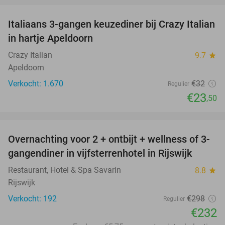
Italiaans 3-gangen keuzediner bij Crazy Italian
27%
in hartje Apeldoorn
Crazy Italian
9.7
star
Apeldoorn
Verkocht: 1.670
€32
Regulier
€23
,50
favorite_border
Overnachting voor 2 + ontbijt + wellness of 3-
22%
gangendiner in vijfsterrenhotel in Rijswijk
Restaurant, Hotel & Spa Savarin
8.8
star
Rijswijk
Verkocht: 192
€298
Regulier
€232