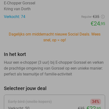
E-Chopper Gorssel
Kring van Dorth
Verkocht: 74
€35
Regulier
€24
,95
Dagelijks om middernacht nieuwe Social Deals. Wees
snel, op = op!
In het kort
Huur een e-chopper (3 uur) bij E-chopper Gorssel en verken
de prachtige omgeving van Gorssel op een unieke manier:
perfect als teamuitje of familie-activiteit
Selecteer jouw deal
Early bird (snelle kopers)
34%
€22
Verkocht: 50
€35
,95