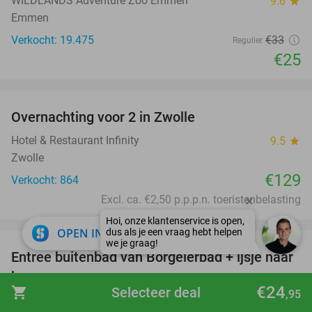
WILDLANDS Adventure Zoo Emmen
9.6
star
Emmen
Verkocht: 19.475
€33
Regulier
€25
favorite_border
Overnachting voor 2 in Zwolle
Hotel & Restaurant Infinity
9.5
star
Zwolle
€129
Verkocht: 864
Excl. ca. €2,50 p.p.p.n. toeristenbelasting
favorite_border
close
OPEN IN APP
Entree buitenbad van Borgelerbad + ijsje naar
21%
keuze
€24
shopping_cart
Selecteer deal
,95
Borgelerbad