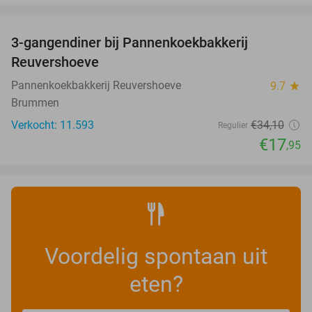
favorite_border
3-gangendiner bij Pannenkoekbakkerij
47%
Reuvershoeve
Pannenkoekbakkerij Reuvershoeve
9.7
star
Brummen
Verkocht: 11.593
€34
,10
Regulier
€17
,95
Voordelig spontaan uit
eten?