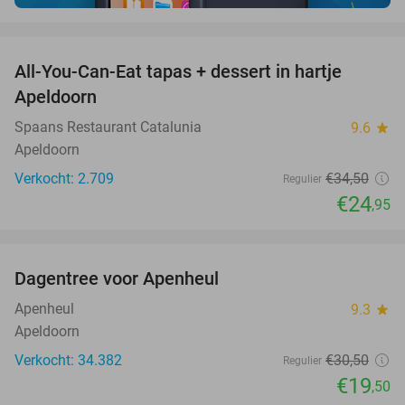
favorite_border
All-You-Can-Eat tapas + dessert in hartje
28%
Apeldoorn
Spaans Restaurant Catalunia
9.6
star
Apeldoorn
Verkocht: 2.709
€34
,50
Regulier
€24
,95
favorite_border
Dagentree voor Apenheul
36%
Apenheul
9.3
star
Apeldoorn
Verkocht: 34.382
€30
,50
Regulier
€19
,50