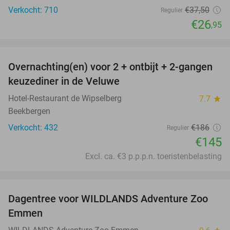
Verkocht: 710
€37
,50
Regulier
€26
,95
favorite_border
Overnachting(en) voor 2 + ontbijt + 2-gangen
22%
keuzediner in de Veluwe
Hotel-Restaurant de Wipselberg
7.7
star
Beekbergen
Verkocht: 432
€186
Regulier
€145
Excl. ca. €3 p.p.p.n. toeristenbelasting
favorite_border
Dagentree voor WILDLANDS Adventure Zoo
24%
Emmen