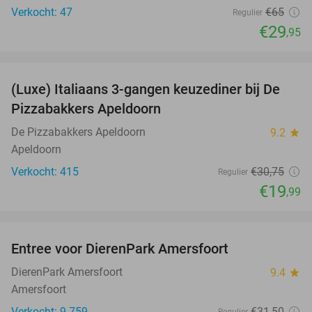
Verkocht: 47
€65
Regulier
€29
,95
favorite_border
(Luxe) Italiaans 3-gangen keuzediner bij De
35%
Pizzabakkers Apeldoorn
De Pizzabakkers Apeldoorn
9.2
star
Apeldoorn
Verkocht: 415
€30
,75
Regulier
€19
,99
favorite_border
Entree voor DierenPark Amersfoort
24%
DierenPark Amersfoort
9.4
star
Amersfoort
Verkocht: 9.759
€31
,50
Regulier