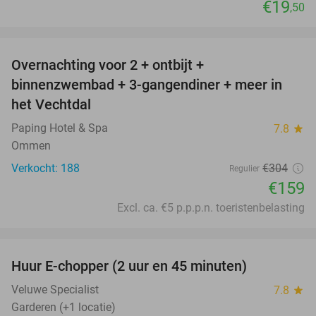
€19
,50
favorite_border
Overnachting voor 2 + ontbijt +
48%
binnenzwembad + 3-gangendiner + meer in
het Vechtdal
Paping Hotel & Spa
7.8
star
Ommen
Verkocht: 188
€304
Regulier
€159
Excl. ca. €5 p.p.p.n. toeristenbelasting
favorite_border
Huur E-chopper (2 uur en 45 minuten)
28%
Veluwe Specialist
7.8
star
Garderen (+1 locatie)