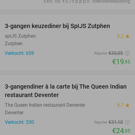
Excl. ca. €5,75 p.p.p.n. toeristenbelasting
favorite_border
3-gangen keuzediner bij SpIJS Zutphen
40%
spIJS Zutphen
9.2
star
Zutphen
Verkocht: 659
€33
,05
Regulier
€19
,95
favorite_border
3-gangendiner à la carte bij The Queen Indian
20%
restaurant Deventer
The Queen Indian restaurant Deventer
9.7
star
Deventer
Verkocht: 530
€31
,10
Regulier
€24
,95