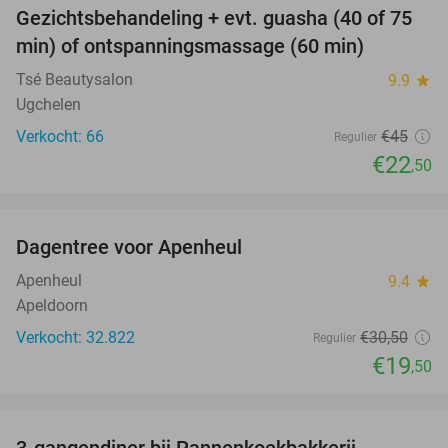
Gezichtsbehandeling + evt. guasha (40 of 75
50%
SOLD
min) of ontspanningsmassage (60 min)
OUT
Tsé Beautysalon
9.9
star
Ugchelen
Verkocht: 66
€45
Regulier
€22
,50
favorite_border
Dagentree voor Apenheul
36%
Apenheul
9.4
star
Apeldoorn
Verkocht: 32.822
€30
,50
Regulier
€19
,50
favorite_border