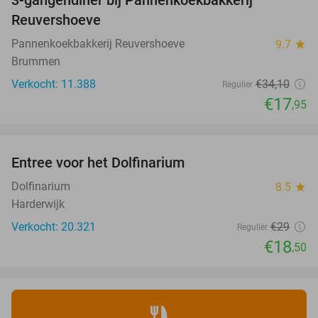
3-gangendiner bij Pannenkoekbakkerij
47%
Reuvershoeve
Pannenkoekbakkerij Reuvershoeve
9.7
star
Brummen
Verkocht: 11.388
€34
,10
Regulier
€17
,95
favorite_border
Entree voor het Dolfinarium
36%
Dolfinarium
8.5
star
Harderwijk
Verkocht: 20.321
€29
Regulier
€18
,50