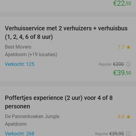
€22
,50
favorite_border
Verhuisservice met 2 verhuizers + verhuisbus
80%
(1, 2, 4, 6 of 8 uur)
Best Movers
7.7
star
Apeldoorn (+19 locaties)
Verkocht: 125
€200
Regulier
€39
,50
favorite_border
Poffertjes experience (2 uur) voor 4 of 8
33%
personen
De Pannenkoeken Jungle
9.0
star
Apeldoorn
Verkocht: 268
€39
,95
Regulier