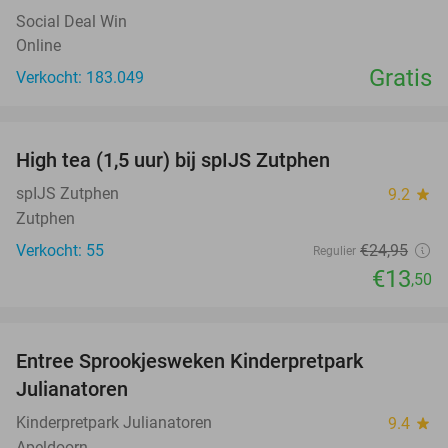
Social Deal Win
Online
Gratis
Verkocht: 183.049
favorite_border
High tea (1,5 uur) bij spIJS Zutphen
46%
spIJS Zutphen
9.2
star
Zutphen
Verkocht: 55
€24
,95
Regulier
€13
,50
favorite_border
Entree Sprookjesweken Kinderpretpark
39%
Julianatoren
Kinderpretpark Julianatoren
9.4
star
Apeldoorn