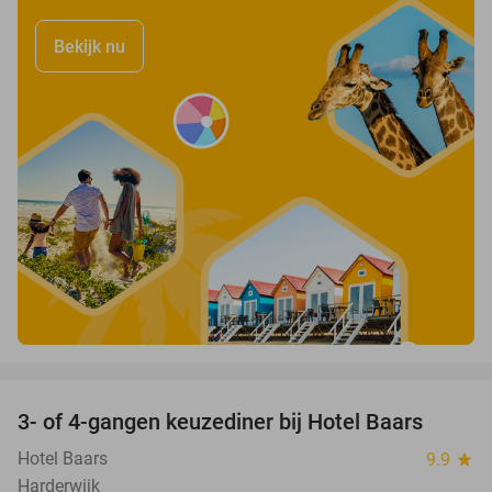
Bekijk nu
favorite_border
3- of 4-gangen keuzediner bij Hotel Baars
45%
Hotel Baars
9.9
star
Harderwijk