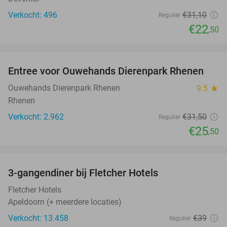
Verkocht: 496
€31
,10
Regulier
€22
,50
favorite_border
Entree voor Ouwehands Dierenpark Rhenen
19%
Ouwehands Dierenpark Rhenen
9.5
star
Rhenen
Verkocht: 2.962
€31
,50
Regulier
€25
,50
favorite_border
3-gangendiner bij Fletcher Hotels
42%
Fletcher Hotels
Apeldoorn (+ meerdere locaties)
Verkocht: 13.458
€39
Regulier