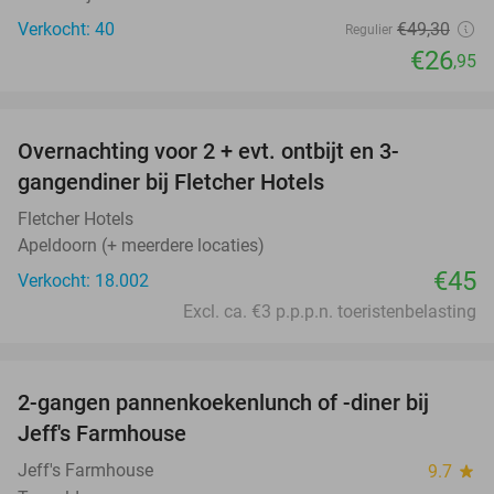
Verkocht: 40
€49
,30
Regulier
€26
,95
favorite_border
Overnachting voor 2 + evt. ontbijt en 3-
gangendiner bij Fletcher Hotels
Fletcher Hotels
Apeldoorn (+ meerdere locaties)
€45
Verkocht: 18.002
Excl. ca. €3 p.p.p.n. toeristenbelasting
favorite_border
2-gangen pannenkoekenlunch of -diner bij
38%
Jeff's Farmhouse
Jeff's Farmhouse
9.7
star