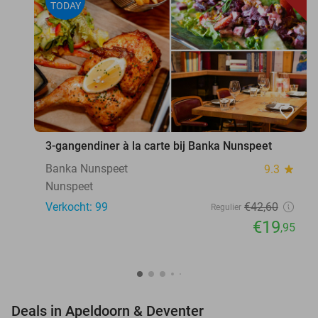
TODAY
favorite_border
3-gangendiner à la carte bij Banka Nunspeet
Banka Nunspeet
9.3
star
Nunspeet
Verkocht: 99
€42
,60
Regulier
€19
,95
favorite_border
Deals in Apeldoorn & Deventer