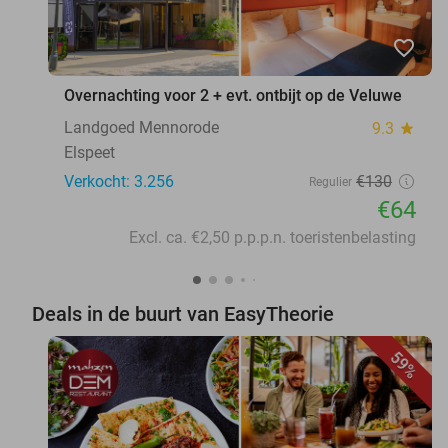
favorite_border
Overnachting voor 2 + evt. ontbijt op de Veluwe
Landgoed Mennorode
9.3
star
Elspeet
Verkocht: 3.256
€130
Regulier
€64
Excl. ca. €2,50 p.p.p.n. toeristenbelasting
Deals in de buurt van EasyTheorie
59%