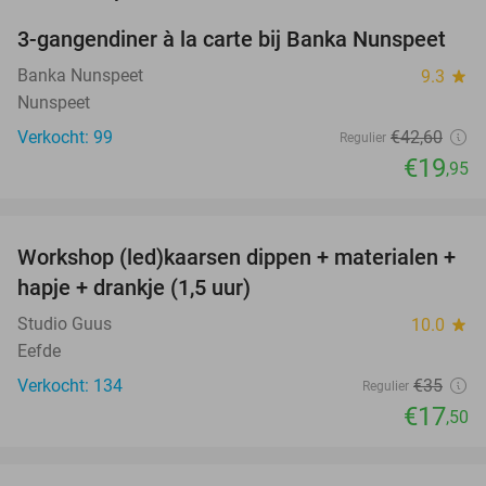
3-gangendiner à la carte bij Banka Nunspeet
53%
NEW
TODAY
Banka Nunspeet
9.3
star
Nunspeet
Verkocht: 99
€42
,60
Regulier
€19
,95
favorite_border
Workshop (led)kaarsen dippen + materialen +
50%
hapje + drankje (1,5 uur)
Studio Guus
10.0
star
Eefde
Verkocht: 134
€35
Regulier
€17
,50
favorite_border