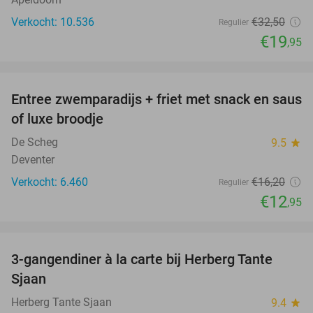
Verkocht: 10.536
€32
,50
Regulier
€19
,95
favorite_border
Entree zwemparadijs + friet met snack en saus
20%
of luxe broodje
De Scheg
9.5
star
Deventer
Verkocht: 6.460
€16
,20
Regulier
€12
,95
favorite_border
3-gangendiner à la carte bij Herberg Tante
52%
Sjaan
Herberg Tante Sjaan
9.4
star