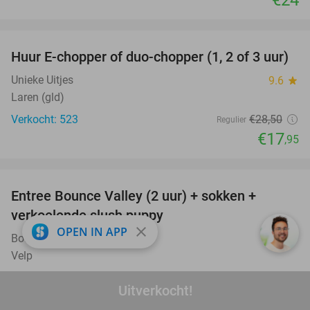
€24
favorite_border
Huur E-chopper of duo-chopper (1, 2 of 3 uur)
37%
Unieke Uitjes
9.6
star
Laren (gld)
Verkocht: 523
€28
,50
Regulier
€17
,95
favorite_border
Entree Bounce Valley (2 uur) + sokken +
41%
verkoelende slush puppy
close
OPEN IN APP
Bounce Valley Arnhem
9.2
star
Velp
Verkocht: 2.227
€21
,95
Regulier
Uitverkocht!
€12
,95