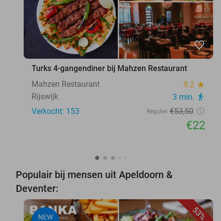
favorite_border
Turks 4-gangendiner bij Mahzen Restaurant
Mahzen Restaurant
9.2
star
Rijswijk
3 min.
directions_walk
Verkocht: 153
€53
,50
Regulier
€22
Populair bij mensen uit Apeldoorn &
Deventer:
53%
NEW