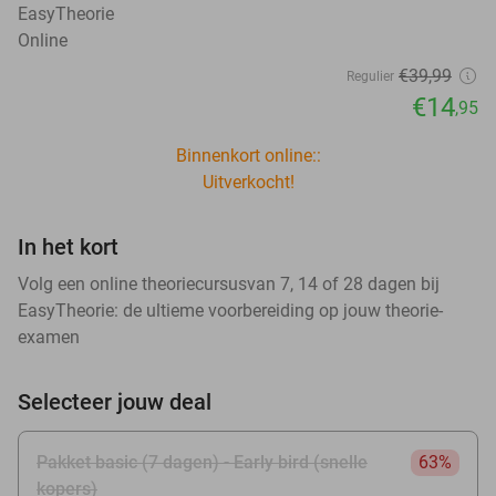
EasyTheorie
Online
€39
,99
Regulier
€14
,95
Binnenkort online::
Uitverkocht!
In het kort
Volg een online theoriecursusvan 7, 14 of 28 dagen bij
EasyTheorie: de ultieme voorbereiding op jouw theorie-
examen
Selecteer jouw deal
Pakket basic (7 dagen) - Early bird (snelle
63%
kopers)