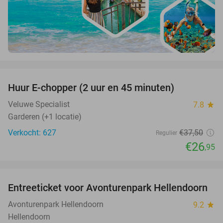
favorite_border
Huur E-chopper (2 uur en 45 minuten)
28%
Veluwe Specialist
7.8
star
Garderen (+1 locatie)
Verkocht: 627
€37
,50
Regulier
€26
,95
favorite_border
Entreeticket voor Avonturenpark Hellendoorn
41%
Avonturenpark Hellendoorn
9.2
star
Hellendoorn