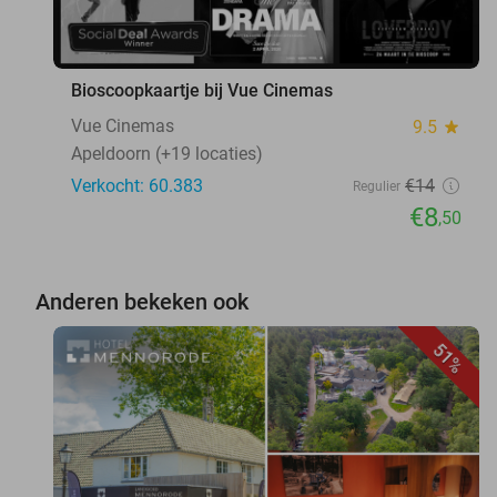
Bioscoopkaartje bij Vue Cinemas
Vue Cinemas
9.5
star
Apeldoorn (+19 locaties)
Verkocht: 60.383
€14
Regulier
€8
,50
Anderen bekeken ook
51%