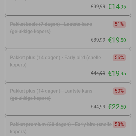
€14
€39
,99
,95
Pakket basic (7 dagen) - Laatste kans
51%
(gelukkige kopers)
€19
€39
,99
,50
Pakket plus (14 dagen) - Early bird (snelle
56%
kopers)
€19
€44
,99
,95
Pakket plus (14 dagen) - Laatste kans
50%
(gelukkige kopers)
€22
€44
,99
,50
Pakket premium (28 dagen) - Early bird (snelle
58%
kopers)