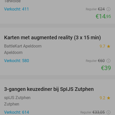
Terwolde
Verkocht: 411
€24
Regulier
€14
,95
favorite_border
Karten met augmented reality (3 x 15 min)
35%
BattleKart Apeldoorn
9.7
star
Apeldoorn
Verkocht: 580
€60
Regulier
€39
favorite_border
3-gangen keuzediner bij SpIJS Zutphen
40%
spIJS Zutphen
9.2
star
Zutphen
Verkocht: 614
€33
,05
Regulier