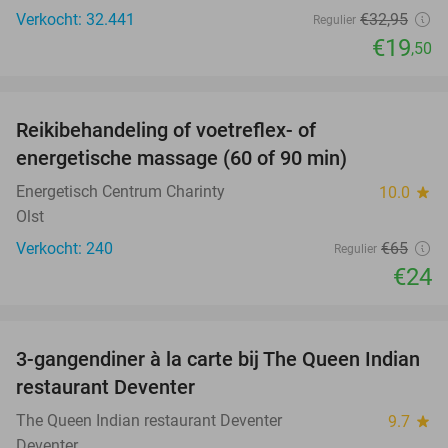
Verkocht: 32.441
€32
,95
Regulier
€19
,50
favorite_border
Reikibehandeling of voetreflex- of
63%
SOLD
energetische massage (60 of 90 min)
OUT
Energetisch Centrum Charinty
10.0
star
Olst
Verkocht: 240
€65
Regulier
€24
favorite_border
3-gangendiner à la carte bij The Queen Indian
28%
restaurant Deventer
The Queen Indian restaurant Deventer
9.7
star
Deventer