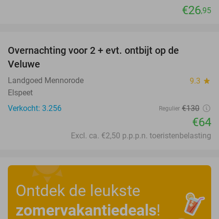
€26
,95
favorite_border
Overnachting voor 2 + evt. ontbijt op de
51%
Veluwe
Landgoed Mennorode
9.3
star
Elspeet
Verkocht: 3.256
€130
Regulier
€64
Excl. ca. €2,50 p.p.p.n. toeristenbelasting
Ontdek de leukste
zomervakantiedeals
!