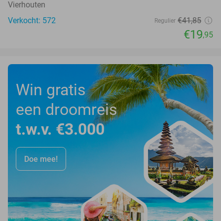
Vierhouten
Verkocht: 572
€41
,85
Regulier
€19
,95
Win gratis
een droomreis
t.w.v. €3.000
Doe mee!