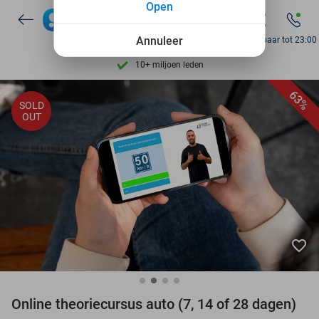
Open
Ontdek 15.000+ deals
7 dagen per week beschikbaar
Annuleer
Bereikbaar tot 23:00
10+ miljoen leden
9,4
op basis van
205.924 reviews
63%
SOLD
Ontdek 15.000+ deals
OUT
7 dagen per week beschikbaar
10+ miljoen leden
favorite_border
Online theoriecursus auto (7, 14 of 28 dagen)