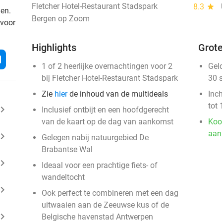
Fletcher Hotel-Restaurant Stadspark
8.3
star
den.
Bergen op Zoom
 voor
Highlights
Grote
l
1 of 2 heerlijke overnachtingen voor 2
Gel
bij Fletcher Hotel-Restaurant Stadspark
30 
Zie
hier
de inhoud van de multideals
Inc
tot 
ard_arrow_right
Inclusief ontbijt en een hoofdgerecht
van de kaart op de dag van aankomst
Koo
aan
ard_arrow_right
Gelegen nabij natuurgebied De
Brabantse Wal
ard_arrow_right
Ideaal voor een prachtige fiets- of
wandeltocht
ard_arrow_right
Ook perfect te combineren met een dag
uitwaaien aan de Zeeuwse kus of de
ard_arrow_right
Belgische havenstad Antwerpen