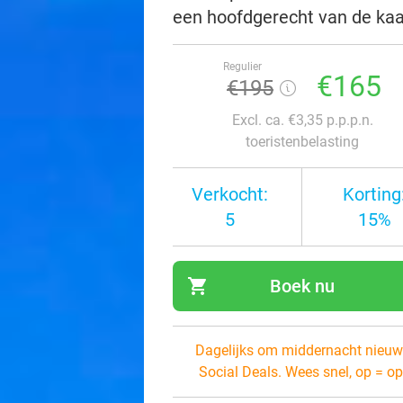
een hoofdgerecht van de ka
Regulier
€165
€195
Excl. ca. €3,35 p.p.p.n.
toeristenbelasting
Verkocht:
Korting
5
15%
shopping_cart
Boek nu
navi
Dagelijks om middernacht nieuw
Social Deals. Wees snel, op = op