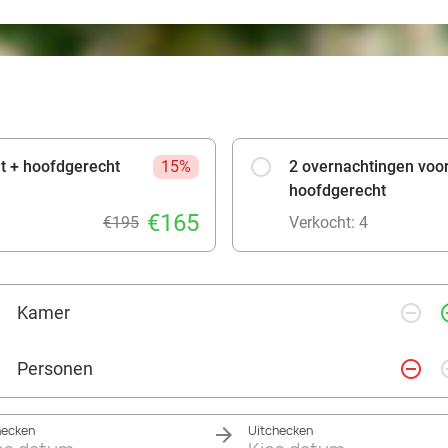
jt + hoofdgerecht
15%
2 overnachtingen voor 
hoofdgerecht
€165
€195
Verkocht: 4
remove_circle_outline
add_ci
Kamer
remove_circle_outline
add_ci
Personen
hecken
Uitchecken