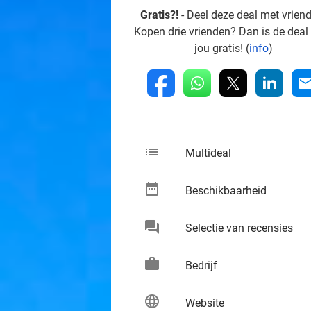
Gratis?!
- Deel deze deal met vrien
Kopen drie vrienden? Dan is de deal
jou gratis! (
info
)
whatsapp
linkedin
fb
mai
list
keybo
Multideal
date_range
keybo
Beschikbaarheid
chat
keybo
Selectie van recensies
work
keybo
Bedrijf
language
keybo
Website