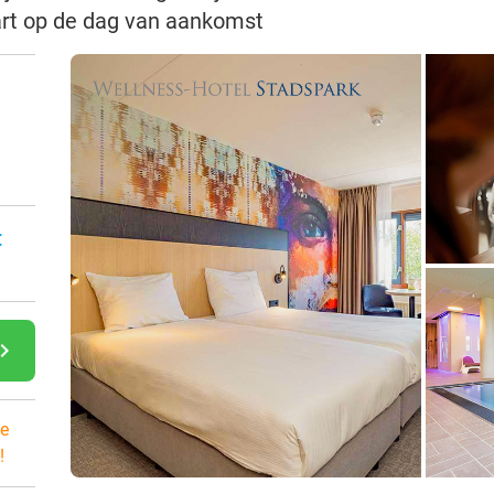
art op de dag van aankomst
:
gate_next
e
!