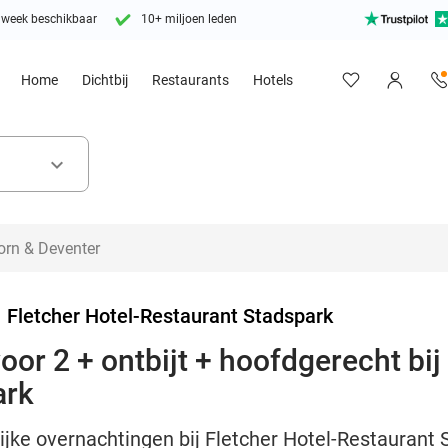
 week beschikbaar
10+ miljoen leden
Home
Dichtbij
Restaurants
Hotels
keyboard_arrow_down
>
Fletcher Hotel-Restaurant Stadspark
or 2 + ontbijt + hoofdgerecht bij 
ark
ijke overnachtingen bij Fletcher Hotel-Restaurant S