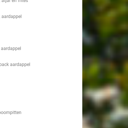
atjar en frites
k aardappel
 aardappel
lback aardappel
nboompitten