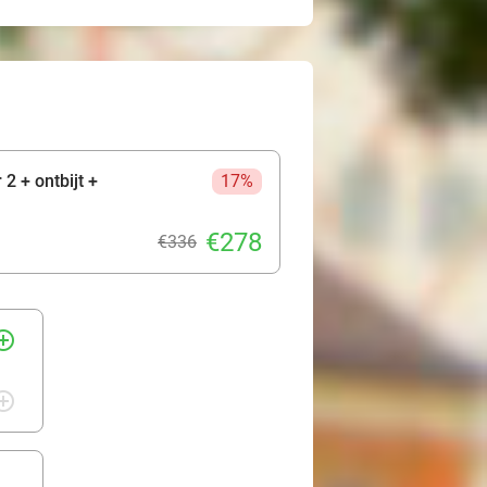
2 + ontbijt +
17%
€278
€336
rcle_outline
rcle_outline