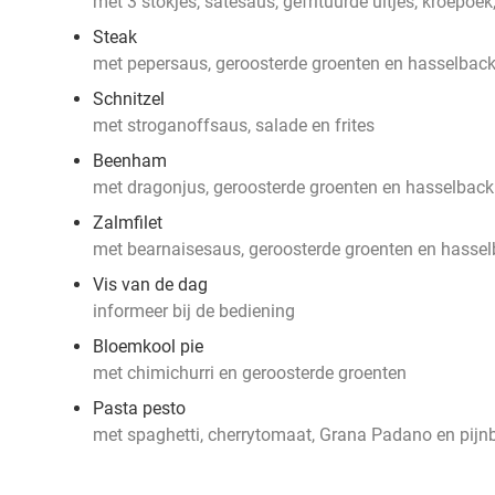
met 3 stokjes, satésaus, gefrituurde uitjes, kroepoek, 
Steak
met pepersaus, geroosterde groenten en hasselbac
Schnitzel
met stroganoffsaus, salade en frites
Beenham
met dragonjus, geroosterde groenten en hasselback
Zalmfilet
met bearnaisesaus, geroosterde groenten en hasse
Vis van de dag
informeer bij de bediening
Bloemkool pie
met chimichurri en geroosterde groenten
Pasta pesto
met spaghetti, cherrytomaat, Grana Padano en pij