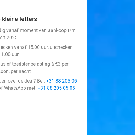
 kleine letters
dig vanaf moment van aankoop t/m
mrt 2025
hecken vanaf 15.00 uur, uitchecken
11.00 uur
usief toeristenbelasting à €3 per
soon, per nacht
gen over de deal? Bel:
+31 88 205 05
f WhatsApp met:
+31 88 205 05 05