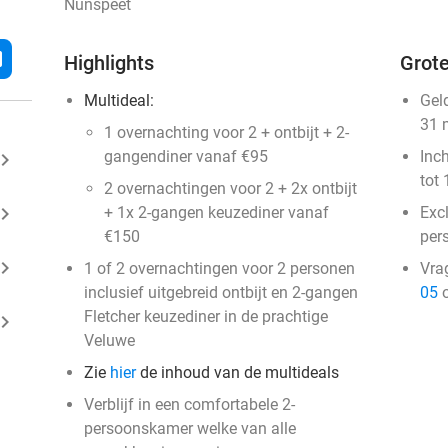
Nunspeet
l
Highlights
Grote
Multideal:
Gel
31 
1 overnachting voor 2 + ontbijt + 2-
gangendiner vanaf €95
Inc
ard_arrow_right
tot 
2 overnachtingen voor 2 + 2x ontbijt
ard_arrow_right
+ 1x 2-gangen keuze​diner vanaf
Excl
€150
per
ard_arrow_right
1 of 2 overnachtingen voor 2 personen
Vra
inclusief uitgebreid ontbijt en 2-gangen
05
o
Fletcher keuzediner in de prachtige
ard_arrow_right
Veluwe
Zie
hier
de inhoud van de multideals
Verblijf in een comfortabele 2-
persoonskamer welke van alle