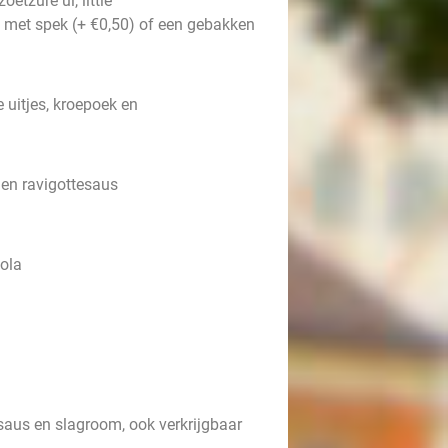
tzure ui, little
a met spek (+ €0,50) of een gebakken
 uitjes, kroepoek en
 en ravigottesaus
ola
saus en slagroom, ook verkrijgbaar