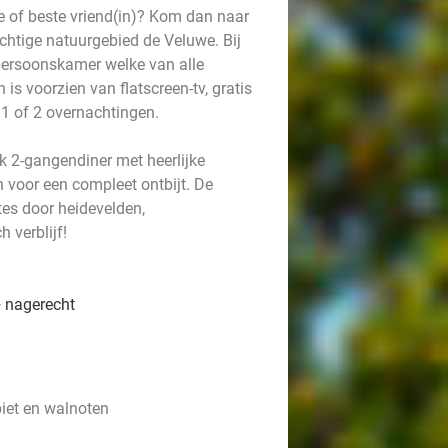
e of beste vriend(in)? Kom dan naar
chtige natuurgebied de Veluwe. Bij
2-persoonskamer welke van alle
is voorzien van flatscreen-tv, gratis
 1 of 2 overnachtingen.
k 2-gangendiner met heerlijke
n voor een compleet ontbijt. De
tes door heidevelden,
 verblijf!
+ nagerecht
biet en walnoten