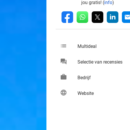
jou gratis! (
info
)
whatsapp
linkedin
fb
mai
list
keybo
Multideal
chat
keybo
Selectie van recensies
work
keybo
Bedrijf
language
keybo
Website