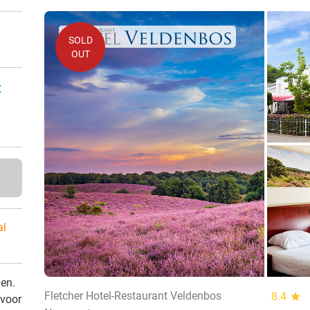
SOLD
OUT
:
al
den.
Fletcher Hotel-Restaurant Veldenbos
8.4
star
 voor