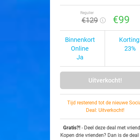
Regulier
€99
€129
Binnenkort
Korting
Online
23%
Ja
Uitverkocht!
Tijd resterend tot de nieuwe Soci
Deal:
Uitverkocht!
Gratis?!
- Deel deze deal met vrien
Kopen drie vrienden? Dan is de deal