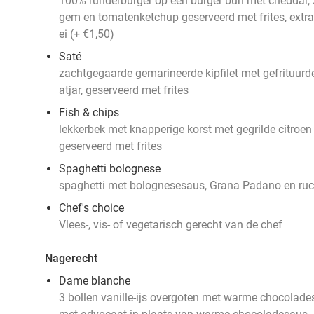
100% runderburger op een burger bun met cheddar, zoe
gem en tomatenketchup geserveerd met frites, extr
ei (+ €1,50)
Saté
zachtgegaarde gemarineerde kipfilet met gefrituurde
atjar, geserveerd met frites
Fish & chips
lekkerbek met knapperige korst met gegrilde citroen
geserveerd met frites
Spaghetti bolognese
spaghetti met bolognesesaus, Grana Padano en ruc
Chef's choice
Vlees-, vis- of vegetarisch gerecht van de chef
Nagerecht
Dame blanche
3 bollen vanille-ijs overgoten met warme chocolade