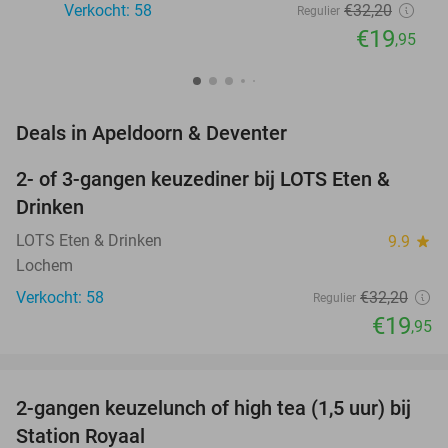
Verkocht: 58
€32
,20
Regulier
€19
,95
favorite_border
Deals in Apeldoorn & Deventer
2- of 3-gangen keuzediner bij LOTS Eten &
38%
NEW
Drinken
TODAY
LOTS Eten & Drinken
9.9
star
Lochem
Verkocht: 58
€32
,20
Regulier
€19
,95
favorite_border
2-gangen keuzelunch of high tea (1,5 uur) bij
44%
NEW
Station Royaal
TODAY