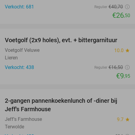
Verkocht: 681
€40
,70
Regulier
€26
,50
favorite_border
Voetgolf (2x9 holes), evt. + bittergarnituur
40%
Voetgolf Veluwe
10.0
star
Lieren
Verkocht: 438
€16
,50
Regulier
€9
,95
favorite_border
2-gangen pannenkoekenlunch of -diner bij
38%
Jeff's Farmhouse
Jeff's Farmhouse
9.7
star
Terwolde