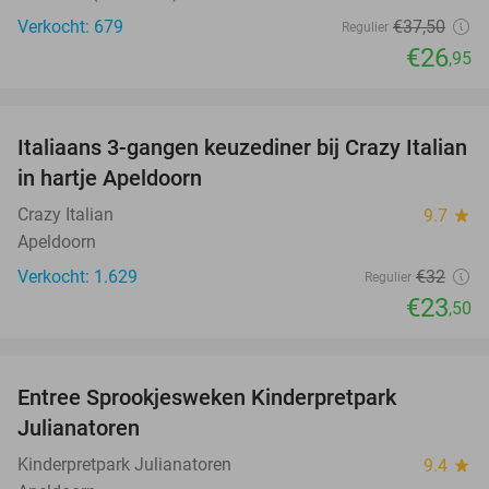
Verkocht: 679
€37
,50
Regulier
€26
,95
favorite_border
Italiaans 3-gangen keuzediner bij Crazy Italian
27%
in hartje Apeldoorn
Crazy Italian
9.7
star
Apeldoorn
Verkocht: 1.629
€32
Regulier
€23
,50
favorite_border
Entree Sprookjesweken Kinderpretpark
39%
Julianatoren
Kinderpretpark Julianatoren
9.4
star