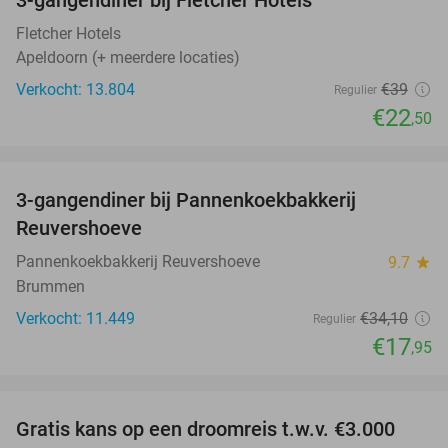
3-gangendiner bij Fletcher Hotels
42%
Fletcher Hotels
Apeldoorn (+ meerdere locaties)
Verkocht: 13.804
€39
Regulier
€22
,50
favorite_border
3-gangendiner bij Pannenkoekbakkerij
47%
Reuvershoeve
Pannenkoekbakkerij Reuvershoeve
9.7
star
Brummen
Verkocht: 11.449
€34
,10
Regulier
€17
,95
favorite_border
Gratis kans op een droomreis t.w.v. €3.000