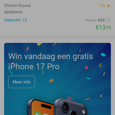
Station Royaal
9.6
star
Apeldoorn
Verkocht: 13
€25
Regulier
€13
,95
Win vandaag een gratis
iPhone 17 Pro
Meer info