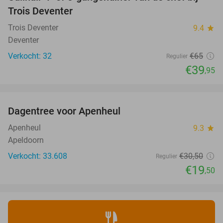
39%
Trois Deventer
Trois Deventer
9.4
star
Deventer
Verkocht: 32
€65
Regulier
€39
,95
favorite_border
Dagentree voor Apenheul
36%
Apenheul
9.3
star
Apeldoorn
Verkocht: 33.608
€30
,50
Regulier
€19
,50