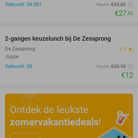
Verkocht: 34.501
€35
,50
Regulier
€27
,50
favorite_border
2-gangen keuzelunch bij De Zessprong
40%
De Zessprong
9.3
star
Joppe
Verkocht: 38
€20
,10
Regulier
€12
Ontdek de leukste
zomervakantiedeals
!