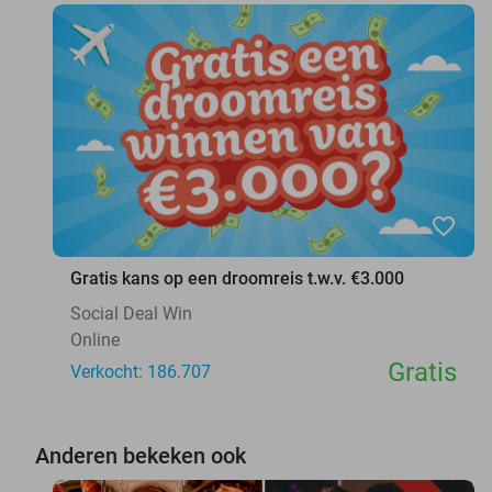
favorite_border
Gratis kans op een droomreis t.w.v. €3.000
Social Deal Win
Online
Gratis
Verkocht: 186.707
Anderen bekeken ook