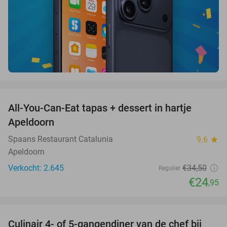
favorite_border
All-You-Can-Eat tapas + dessert in hartje
28%
Apeldoorn
Spaans Restaurant Catalunia
9.6
star
Apeldoorn
Verkocht: 2.645
€34
,50
Regulier
€24
,95
favorite_border
Culinair 4- of 5-gangendiner van de chef bij