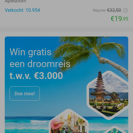
Apeldoorn
Verkocht: 10.954
€32
,50
Regulier
€19
,95
Win gratis
een droomreis
t.w.v. €3.000
Doe mee!