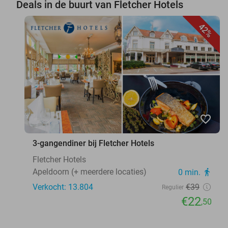
Deals in de buurt van Fletcher Hotels
42%
favorite_border
3-gangendiner bij Fletcher Hotels
Fletcher Hotels
Apeldoorn (+ meerdere locaties)
0 min.
directions_walk
Verkocht: 13.804
€39
Regulier
€22
,50