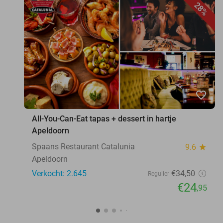
28%
favorite_border
All-You-Can-Eat tapas + dessert in hartje
Apeldoorn
Spaans Restaurant Catalunia
9.6
star
Apeldoorn
Verkocht: 2.645
€34
,50
Regulier
€24
,95