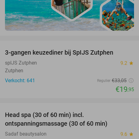
favorite_border
3-gangen keuzediner bij SpIJS Zutphen
40%
spIJS Zutphen
9.2
star
Zutphen
Verkocht: 641
€33
,05
Regulier
€19
,95
favorite_border
Head spa (30 of 60 min) incl.
50%
ontspanningsmassage (30 of 60 min)
Sadaf beautysalon
9.6
star