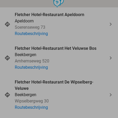
food
food
food
food
Fletcher Hotel-Restaurant Apeldoorn
Apeldoorn
Soerenseweg 73
Routebeschrijving
Fletcher Hotel-Restaurant Het Veluwse Bos
Beekbergen
Arnhemseweg 520
Routebeschrijving
Fletcher Hotel-Restaurant De Wipselberg-
Veluwe
Beekbergen
Wipselbergweg 30
Routebeschrijving