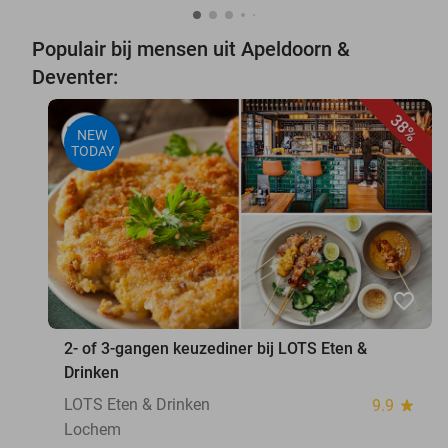
Populair bij mensen uit Apeldoorn &
Deventer:
38%
NEW
TODAY
favorite_border
2- of 3-gangen keuzediner bij LOTS Eten &
Drinken
LOTS Eten & Drinken
9.9
star
Lochem