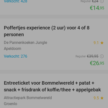
Verkocht: 428
€24
Regulier
€14
,95
favorite_border
Poffertjes experience (2 uur) voor 4 of 8
33%
personen
De Pannenkoeken Jungle
9.1
star
Apeldoorn
Verkocht: 276
€39
,95
Regulier
€26
,95
favorite_border
Entreeticket voor Bommelwereld + patat +
23%
snack + frisdrank of koffie/thee + appelgebak
Attractiepark Bommelwereld
9.5
star
Groenlo