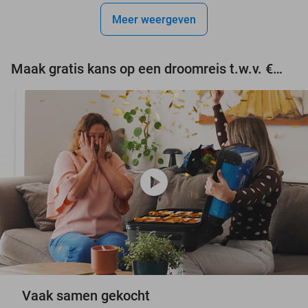
Meer weergeven
Maak gratis kans op een droomreis t.w.v. €3.000!
play_circle
Vaak samen gekocht