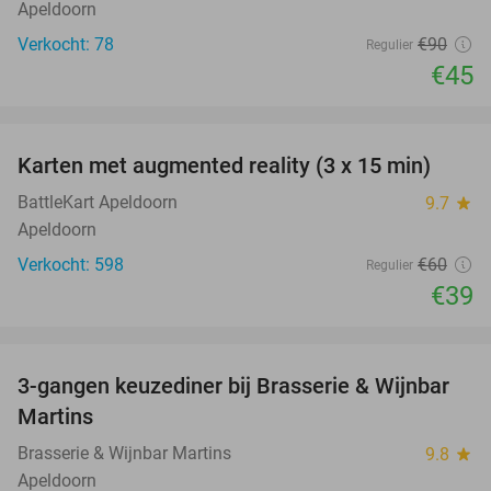
Apeldoorn
Verkocht: 78
€90
Regulier
€45
favorite_border
Karten met augmented reality (3 x 15 min)
35%
BattleKart Apeldoorn
9.7
star
Apeldoorn
Verkocht: 598
€60
Regulier
€39
favorite_border
3-gangen keuzediner bij Brasserie & Wijnbar
35%
Martins
Brasserie & Wijnbar Martins
9.8
star
Apeldoorn