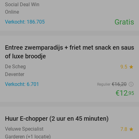
Social Deal Win
Online
Gratis
Verkocht: 186.705
favorite_border
Entree zwemparadijs + friet met snack en saus
20%
of luxe broodje
De Scheg
9.5
star
Deventer
Verkocht: 6.701
€16
,20
Regulier
€12
,95
favorite_border
Huur E-chopper (2 uur en 45 minuten)
28%
Veluwe Specialist
7.8
star
Garderen (+1 locatie)