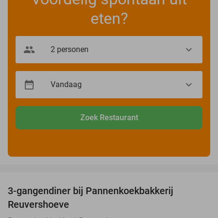
eten?
Zoek Restaurant
favorite_border
3-gangendiner bij Pannenkoekbakkerij
47%
Reuvershoeve