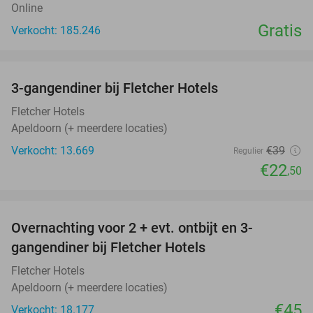
Online
Gratis
Verkocht: 185.246
favorite_border
3-gangendiner bij Fletcher Hotels
42%
Fletcher Hotels
Apeldoorn (+ meerdere locaties)
Verkocht: 13.669
€39
Regulier
€22
,50
favorite_border
Overnachting voor 2 + evt. ontbijt en 3-
gangendiner bij Fletcher Hotels
Fletcher Hotels
Apeldoorn (+ meerdere locaties)
€45
Verkocht: 18.177