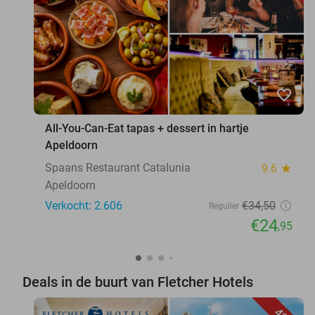
favorite_border
All-You-Can-Eat tapas + dessert in hartje
Apeldoorn
Spaans Restaurant Catalunia
9.6
star
Apeldoorn
Verkocht: 2.606
€34
,50
Regulier
€24
,95
Deals in de buurt van Fletcher Hotels