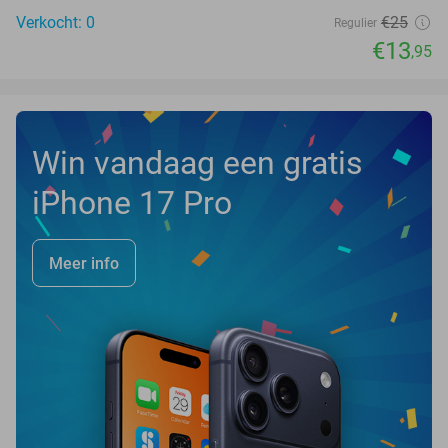
Verkocht: 0
€25
Regulier
€13
,95
Win vandaag een gratis
iPhone 17 Pro
Meer info