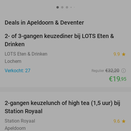
favorite_border
Deals in Apeldoorn & Deventer
2- of 3-gangen keuzediner bij LOTS Eten &
38%
NEW
Drinken
TODAY
LOTS Eten & Drinken
9.9
star
Lochem
Verkocht: 27
€32
,20
Regulier
€19
,95
favorite_border
2-gangen keuzelunch of high tea (1,5 uur) bij
44%
NEW
Station Royaal
TODAY
Station Royaal
9.6
star
Apeldoorn