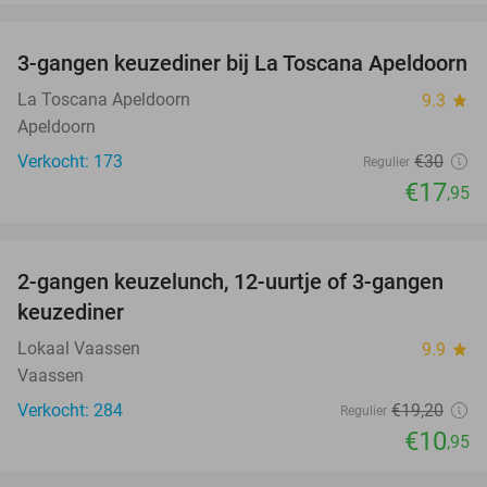
favorite_border
3-gangen keuzediner bij La Toscana Apeldoorn
40%
La Toscana Apeldoorn
9.3
star
Apeldoorn
Verkocht: 173
€30
Regulier
€17
,95
favorite_border
2-gangen keuzelunch, 12-uurtje of 3-gangen
43%
keuzediner
Lokaal Vaassen
9.9
star
Vaassen
Verkocht: 284
€19
,20
Regulier
€10
,95
favorite_border