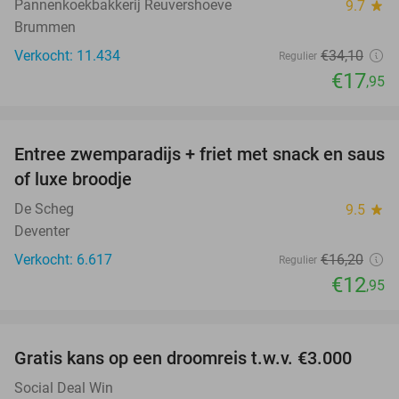
Pannenkoekbakkerij Reuvershoeve
9.7
star
Brummen
Verkocht: 11.434
€34
,10
Regulier
€17
,95
favorite_border
Entree zwemparadijs + friet met snack en saus
20%
of luxe broodje
De Scheg
9.5
star
Deventer
Verkocht: 6.617
€16
,20
Regulier
€12
,95
favorite_border
Gratis kans op een droomreis t.w.v. €3.000
Social Deal Win