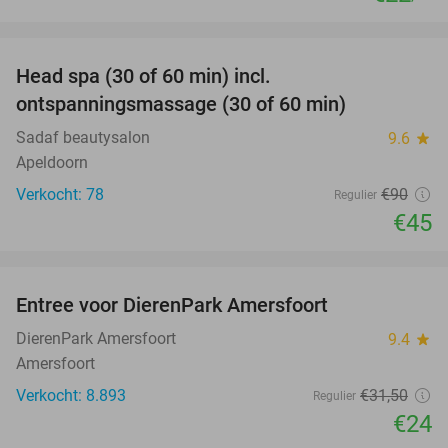
favorite_border
Head spa (30 of 60 min) incl.
50%
ontspanningsmassage (30 of 60 min)
Sadaf beautysalon
9.6
star
Apeldoorn
Verkocht: 78
€90
Regulier
€45
favorite_border
Entree voor DierenPark Amersfoort
24%
DierenPark Amersfoort
9.4
star
Amersfoort
Verkocht: 8.893
€31
,50
Regulier
€24