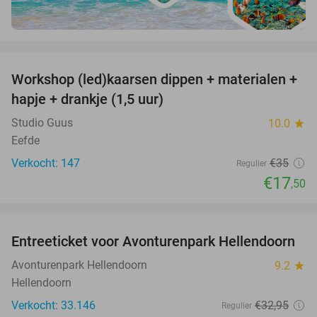
favorite_border
Workshop (led)kaarsen dippen + materialen +
50%
hapje + drankje (1,5 uur)
Studio Guus
10.0
star
Eefde
Verkocht: 147
€35
Regulier
€17
,50
favorite_border
Entreeticket voor Avonturenpark Hellendoorn
41%
Avonturenpark Hellendoorn
9.2
star
Hellendoorn
Verkocht: 33.146
€32
,95
Regulier