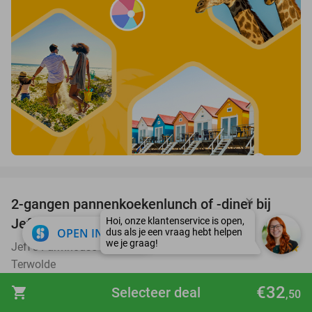
favorite_border
2-gangen pannenkoekenlunch of -diner bij
38%
Jeff's Farmhouse
close
OPEN IN APP
Jeff's Farmhouse
9.7
star
Terwolde
Verkocht: 424
€24
Regulier
€32
shopping_cart
Selecteer deal
,50
€14
,95