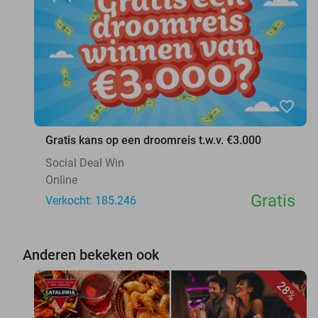
favorite_border
Gratis kans op een droomreis t.w.v. €3.000
Social Deal Win
Online
Gratis
Verkocht: 185.246
Anderen bekeken ook
28%