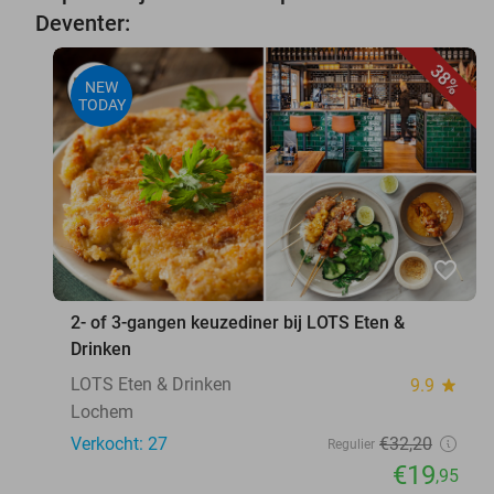
Deventer:
38%
NEW
TODAY
favorite_border
2- of 3-gangen keuzediner bij LOTS Eten &
Drinken
LOTS Eten & Drinken
9.9
star
Lochem
Verkocht: 27
€32
,20
Regulier
€19
,95