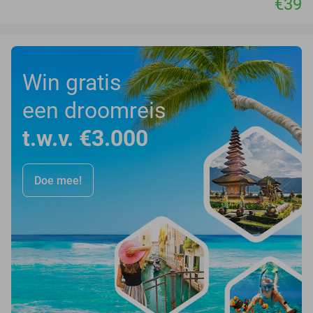
€39
Win gratis
een droomreis
t.w.v. €3.000
Doe mee!