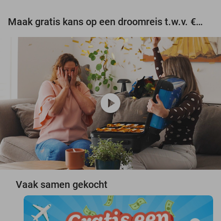
Maak gratis kans op een droomreis t.w.v. €3.000!
play_circle
Vaak samen gekocht