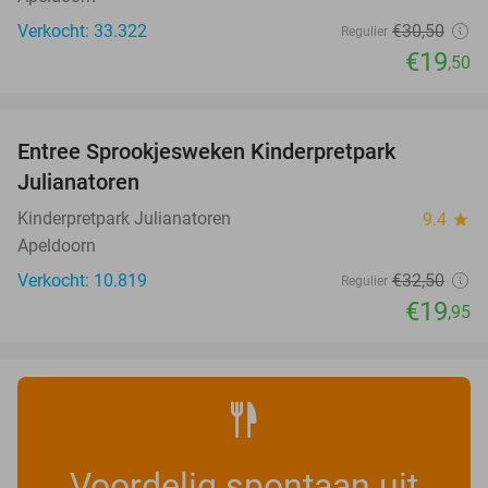
Verkocht: 33.322
€30
,50
Regulier
€19
,50
favorite_border
Entree Sprookjesweken Kinderpretpark
39%
Julianatoren
Kinderpretpark Julianatoren
9.4
star
Apeldoorn
Verkocht: 10.819
€32
,50
Regulier
€19
,95
Voordelig spontaan uit