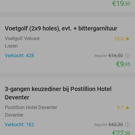
€19
,50
favorite_border
Voetgolf (2x9 holes), evt. + bittergarnituur
40%
Voetgolf Veluwe
10.0
star
Lieren
Verkocht: 428
€16
,50
Regulier
€9
,95
favorite_border
3-gangen keuzediner bij Postillion Hotel
48%
Deventer
Postillion Hotel Deventer
9.1
star
Deventer
Verkocht: 162
€43
,30
Regulier
€22
,50