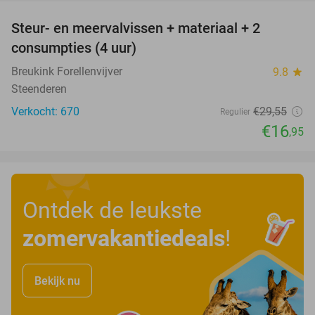
Steur- en meervalvissen + materiaal + 2
43%
consumpties (4 uur)
Breukink Forellenvijver
9.8
star
Steenderen
Verkocht: 670
€29
,55
Regulier
€16
,95
Ontdek de leukste
zomervakantiedeals
!
Bekijk nu