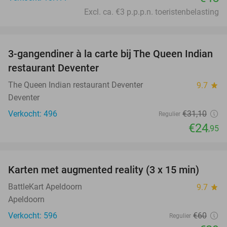
Excl. ca. €3 p.p.p.n. toeristenbelasting
favorite_border
3-gangendiner à la carte bij The Queen Indian
20%
restaurant Deventer
The Queen Indian restaurant Deventer
9.7
star
Deventer
Verkocht: 496
€31
,10
Regulier
€24
,95
favorite_border
Karten met augmented reality (3 x 15 min)
35%
BattleKart Apeldoorn
9.7
star
Apeldoorn
Verkocht: 596
€60
Regulier