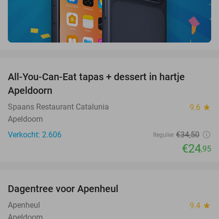
favorite_border
All-You-Can-Eat tapas + dessert in hartje
28%
Apeldoorn
Spaans Restaurant Catalunia
9.6
star
Apeldoorn
Verkocht: 2.606
€34
,50
Regulier
€24
,95
favorite_border
Dagentree voor Apenheul
36%
Apenheul
9.4
star
Apeldoorn