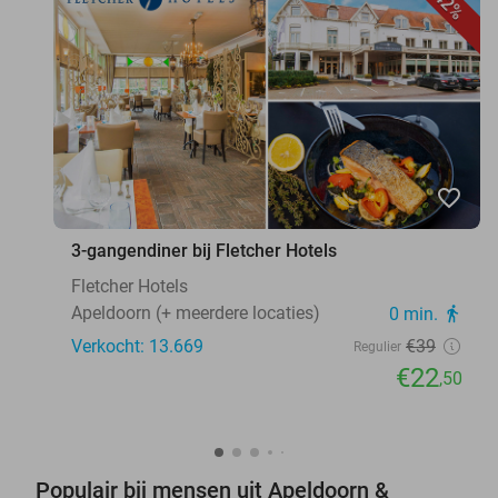
42%
favorite_border
3-gangendiner bij Fletcher Hotels
Fletcher Hotels
Apeldoorn (+ meerdere locaties)
0 min.
directions_walk
Verkocht: 13.669
€39
Regulier
€22
,50
Populair bij mensen uit Apeldoorn &