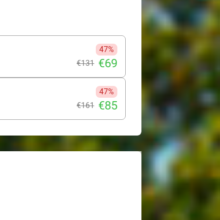
de Citadel van Namen of maak een
kort aan restaurants in de
n ook, je zult een onvergetelijk
47%
€69
€131
47%
€85
€161