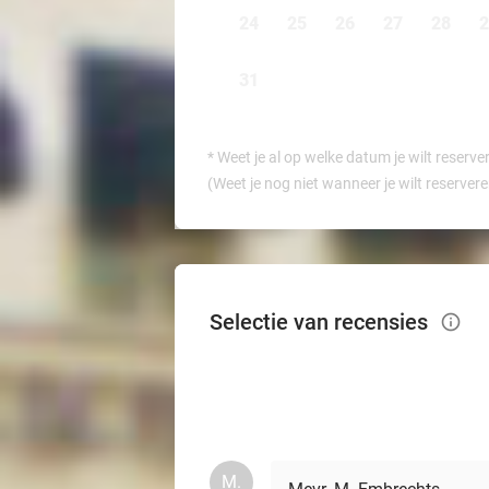
24
25
26
27
28
2
31
*
Weet je al op welke datum je wilt reserve
(Weet je nog niet wanneer je wilt reserver
Selectie van recensies
info_outlined
M.