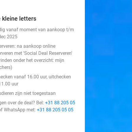
 kleine letters
dig vanaf moment van aankoop t/m
dec 2025
erveren:
na aankoop online
rveren met 'Social Deal Reserveren'
vinden onder het overzicht:
mijn
chers
)
hecken vanaf 16.00 uur, uitchecken
11.00 uur
dieren zijn niet toegestaan
gen over de deal? Bel:
+31 88 205 05
f WhatsApp met:
+31 88 205 05 05