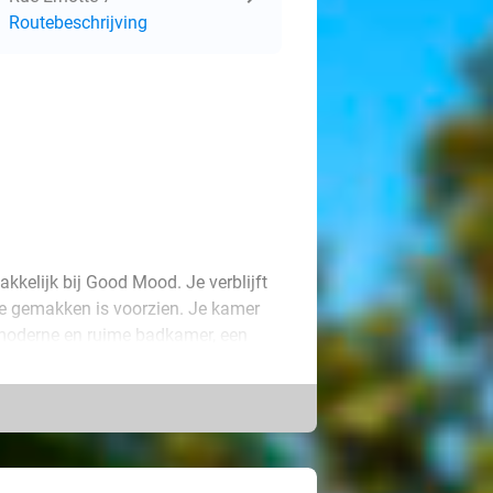
Routebeschrijving
kkelijk bij Good Mood. Je verblijft
ne gemakken is voorzien. Je kamer
moderne en ruime badkamer, een
 meer!
eerlijk ontbijt met vers gebak, fruit
e beginnen! Trek er dan op uit om
t op slechts 10 minuten wandelen en