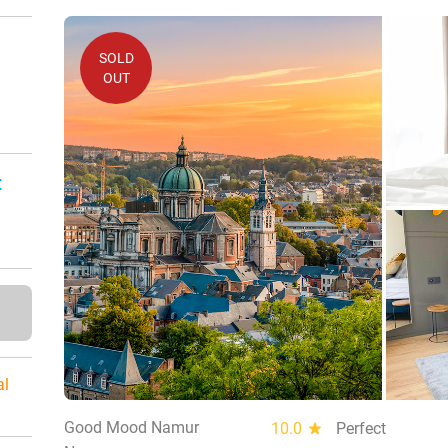
SOLD
OUT
:
al
Good Mood Namur
10.0
star
Perfect