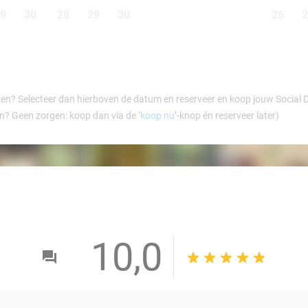
9
30
28
29
30
26
2
ren? Selecteer dan hierboven de datum en reserveer en koop jouw Social Dea
en? Geen zorgen: koop dan via de ‘
koop nu
’-knop én reserveer later)
10,0