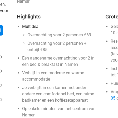
Namur
den.
 voor
Highlights
Grote
Multideal:
Gel
l
10 
Overnachting voor 2 personen €69
Res
Overnachting voor 2 personen +
rese
ontbijt €85
(te 
ard_arrow_right
Een aangename overnachting voor 2 in
vou
een bed & breakfast in Namen
Inc
ard_arrow_right
Verblijf in een moderne en warme
tot 
accommodatie
Huis
ard_arrow_right
Je verblijft in een kamer met onder
Vra
andere een comfortabel bed, een ruime
05
o
ard_arrow_right
badkamer en een koffiezetapparaat
Op enkele minuten van het centrum van
Namen