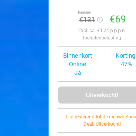
Regulier
€69
€131
Excl. ca. €1,24 p.p.p.n.
toeristenbelasting
Binnenkort
Korting
Online
47%
Ja
Uitverkocht!
Tijd resterend tot de nieuwe Soci
Deal:
Uitverkocht!