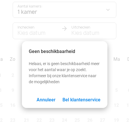
Aantal kamers:
1 kamer
Inchecken
Uitchecken
Kies datum
Kies datum
september 2026
Geen beschikbaarheid
Za
Zo
Ma
Di
Wo
Do
Vr
Za
Zo
Ma
Helaas, er is geen beschikbaarheid meer
voor het aantal waar je op zoekt.
1
2
1
2
3
4
5
6
Informeer bij onze klantenservice naar
de mogelijkheden
8
9
7
8
9
10
11
12
13
5
Annuleer
Bel klantenservice
5
16
14
15
16
17
18
19
20
12
1
2
23
21
22
23
24
25
26
27
19
2