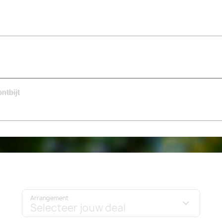
het treinstation is ook niet ver! Bezoek bijvoorbeeld 
mooie wandeling in het Bois de Marlange. Er is geen te
omgeving, dus je zult zeker vinden wat je zoekt. Hoe da
verblijf met z’n tweeën hebben!
ntbijt
Arrangement
Selecteer jouw deal