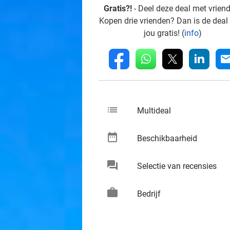
Gratis?!
- Deel deze deal met vrien
Kopen drie vrienden? Dan is de deal
jou gratis! (
info
)
whatsapp
linkedin
fb
mai
list
keybo
Multideal
date_range
keybo
Beschikbaarheid
chat
keybo
Selectie van recensies
work
keybo
Bedrijf