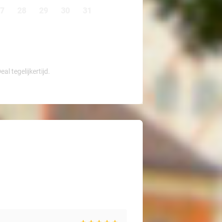
7
28
29
30
31
l tegelijkertijd.