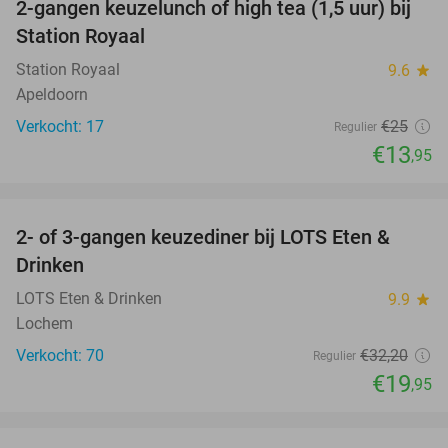
2-gangen keuzelunch of high tea (1,5 uur) bij
44%
Station Royaal
Station Royaal
9.6
star
Apeldoorn
Verkocht: 17
€25
Regulier
€13
,95
favorite_border
2- of 3-gangen keuzediner bij LOTS Eten &
38%
Drinken
LOTS Eten & Drinken
9.9
star
Lochem
Verkocht: 70
€32
,20
Regulier
€19
,95
favorite_border