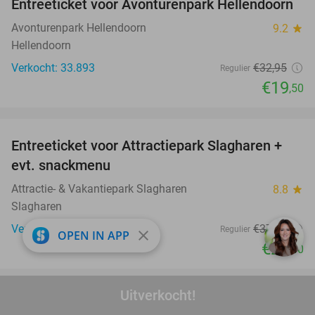
Entreeticket voor Avonturenpark Hellendoorn
41%
Avonturenpark Hellendoorn
9.2
star
Hellendoorn
Verkocht: 33.893
€32
,95
Regulier
€19
,50
favorite_border
Entreeticket voor Attractiepark Slagharen +
41%
evt. snackmenu
Attractie- & Vakantiepark Slagharen
8.8
star
Slagharen
Verkocht: 5.248
€37
,90
Regulier
close
OPEN IN APP
€22
,40
favorite_border
Uitverkocht!
High tea bij Anne&Max Apeldoorn
29%