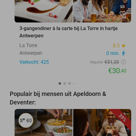
favorite_border
3-gangendiner à la carte bij La Torre in hartje
Antwerpen
La Torre
8.3
star
Antwerpen
0 min.
directions_walk
Verkocht: 425
€51
,20
Regulier
€30
,40
Populair bij mensen uit Apeldoorn &
Deventer:
39%