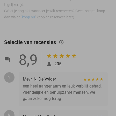
tegelijkertijd.
(Weet je nog niet wanneer je wilt reserveren? Geen zorgen: koop
dan via de ‘
koop nu
’-knop én reserveer later)
Selectie van recensies
info_outlined
8,9
205
N.
Mevr. N. De Vylder
een heel aangenaam en leuk verblijf gehad,
vriendelijke en behulpzame mensen. we
gaan zeker nog terug
A.