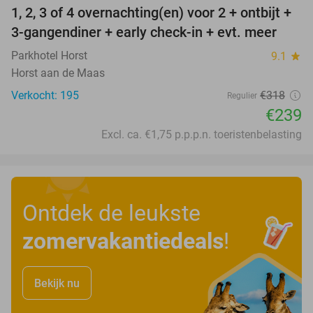
1, 2, 3 of 4 overnachting(en) voor 2 + ontbijt +
25%
3-gangendiner + early check-in + evt. meer
Parkhotel Horst
9.1
star
Horst aan de Maas
Verkocht: 195
€318
Regulier
€239
Excl. ca. €1,75 p.p.p.n. toeristenbelasting
Ontdek de leukste
zomervakantiedeals
!
Bekijk nu