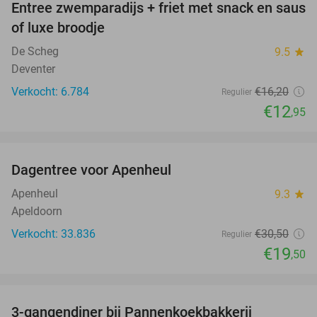
Entree zwemparadijs + friet met snack en saus
20%
of luxe broodje
De Scheg
9.5
star
Deventer
Verkocht: 6.784
€16
,20
Regulier
€12
,95
favorite_border
Dagentree voor Apenheul
36%
Apenheul
9.3
star
Apeldoorn
Verkocht: 33.836
€30
,50
Regulier
€19
,50
favorite_border
3-gangendiner bij Pannenkoekbakkerij