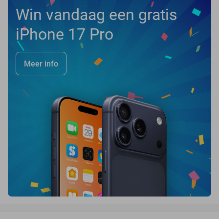
Win vandaag een gratis
iPhone 17 Pro
Meer info
favorite_border