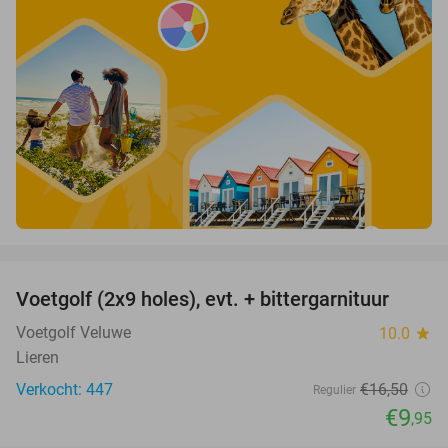
favorite_border
Voetgolf (2x9 holes), evt. + bittergarnituur
40%
Voetgolf Veluwe
10.0
star
Lieren
Verkocht: 447
€16
,50
Regulier
€9
,95