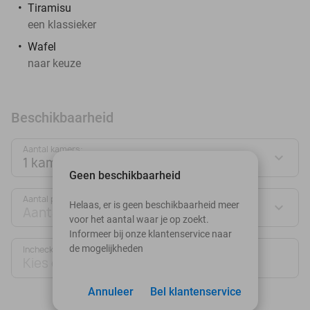
Tiramisu
een klassieker
Wafel
naar keuze
Beschikbaarheid
Aantal kamers:
1 kamer
Geen beschikbaarheid
Aantal personen:
Helaas, er is geen beschikbaarheid meer
Aantal personen
voor het aantal waar je op zoekt.
Informeer bij onze klantenservice naar
de mogelijkheden
Inchecken
Uitchecken
Kies datum
Kies datum
Annuleer
Bel klantenservice
augustus 2026