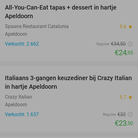
All-You-Can-Eat tapas + dessert in hartje
28%
Apeldoorn
Spaans Restaurant Catalunia
9.6
star
Apeldoorn
Verkocht: 2.662
€34
,50
Regulier
€24
,95
favorite_border
Italiaans 3-gangen keuzediner bij Crazy Italian
27%
in hartje Apeldoorn
Crazy Italian
9.7
star
Apeldoorn
Verkocht: 1.637
€32
Regulier
€23
,50
favorite_border