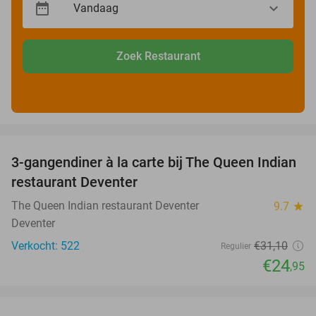
Zoek Restaurant
favorite_border
3-gangendiner à la carte bij The Queen Indian
20%
restaurant Deventer
The Queen Indian restaurant Deventer
9.7
star
Deventer
Verkocht: 522
€31
,10
Regulier
€24
,95
favorite_border