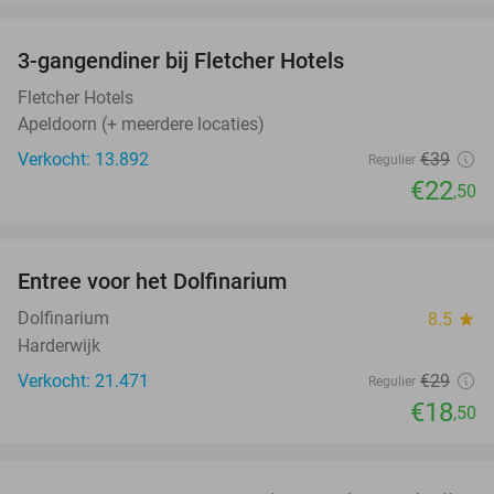
favorite_border
3-gangendiner bij Fletcher Hotels
42%
Fletcher Hotels
Apeldoorn (+ meerdere locaties)
Verkocht: 13.892
€39
Regulier
€22
,50
favorite_border
Entree voor het Dolfinarium
36%
Dolfinarium
8.5
star
Harderwijk
Verkocht: 21.471
€29
Regulier
€18
,50
favorite_border