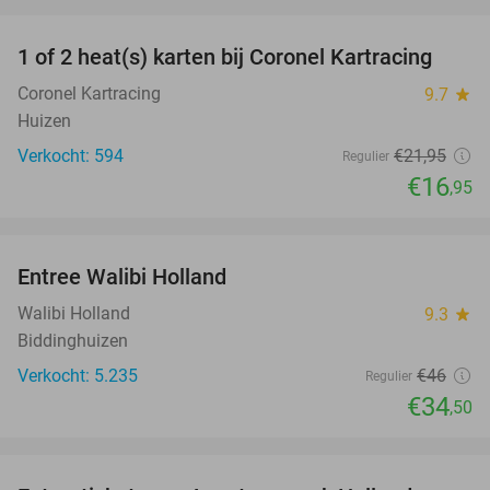
favorite_border
1 of 2 heat(s) karten bij Coronel Kartracing
23%
Coronel Kartracing
9.7
star
Huizen
Verkocht: 594
€21
,95
Regulier
€16
,95
favorite_border
Entree Walibi Holland
25%
Walibi Holland
9.3
star
Biddinghuizen
Verkocht: 5.235
€46
Regulier
€34
,50
favorite_border