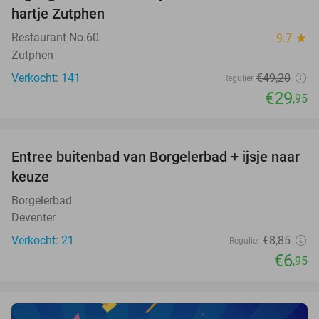
hartje Zutphen
Restaurant No.60
9.7
star
Zutphen
Verkocht: 141
€49
,20
Regulier
€29
,95
favorite_border
Entree buitenbad van Borgelerbad + ijsje naar
21%
NEW
keuze
TODAY
Borgelerbad
Deventer
Verkocht: 21
€8
,85
Regulier
€6
,95