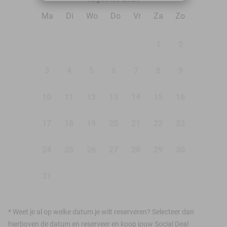
Ma
Di
Wo
Do
Vr
Za
Zo
1
2
3
4
5
6
7
8
9
10
11
12
13
14
15
16
17
18
19
20
21
22
23
24
25
26
27
28
29
30
31
*
Weet je al op welke datum je wilt reserveren? Selecteer dan
hierboven de datum en reserveer en koop jouw Social Deal