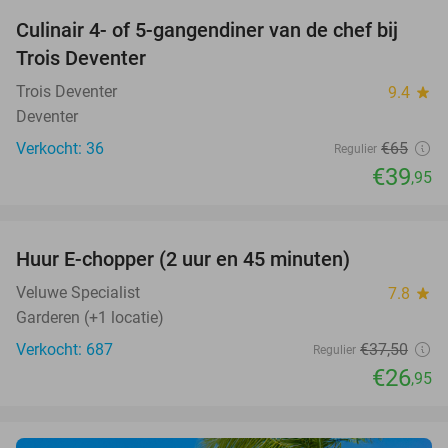
Culinair 4- of 5-gangendiner van de chef bij
39%
Trois Deventer
Trois Deventer
9.4
star
Deventer
Verkocht: 36
€65
Regulier
€39
,95
favorite_border
Huur E-chopper (2 uur en 45 minuten)
28%
Veluwe Specialist
7.8
star
Garderen (+1 locatie)
Verkocht: 687
€37
,50
Regulier
€26
,95