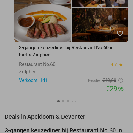
favorite_border
3-gangen keuzediner bij Restaurant No.60 in
hartje Zutphen
Restaurant No.60
9.7
star
Zutphen
Verkocht: 141
€49
,20
Regulier
€29
,95
favorite_border
Deals in Apeldoorn & Deventer
3-gangen keuzediner bij Restaurant No.60 in
39%