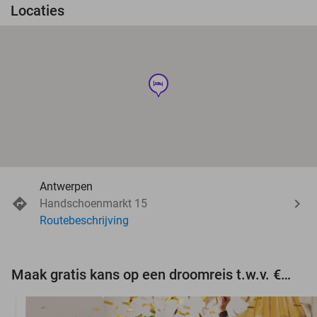
Locaties
hotel
Antwerpen
Handschoenmarkt 15
Routebeschrijving
Maak gratis kans op een droomreis t.w.v. €3.000!