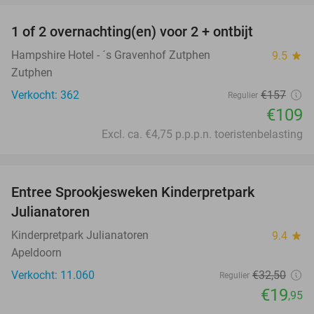
1 of 2 overnachting(en) voor 2 + ontbijt
31%
Hampshire Hotel - ´s Gravenhof Zutphen
9.5
star
Zutphen
Verkocht: 362
€157
Regulier
€109
Excl. ca. €4,75 p.p.p.n. toeristenbelasting
favorite_border
Entree Sprookjesweken Kinderpretpark
39%
Julianatoren
Kinderpretpark Julianatoren
9.4
star
Apeldoorn
Verkocht: 11.060
€32
,50
Regulier
€19
,95