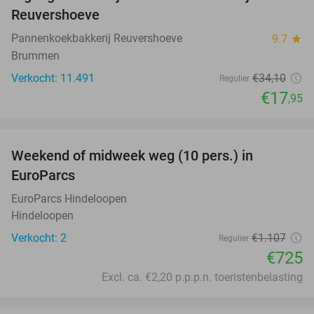
47%
Reuvershoeve
Pannenkoekbakkerij Reuvershoeve
9.7
star
Brummen
Verkocht: 11.491
€34
,10
Regulier
€17
,95
favorite_border
Weekend of midweek weg (10 pers.) in
35%
EuroParcs
EuroParcs Hindeloopen
Hindeloopen
Verkocht: 2
€1.107
Regulier
€725
Excl. ca. €2,20 p.p.p.n. toeristenbelasting
favorite_border