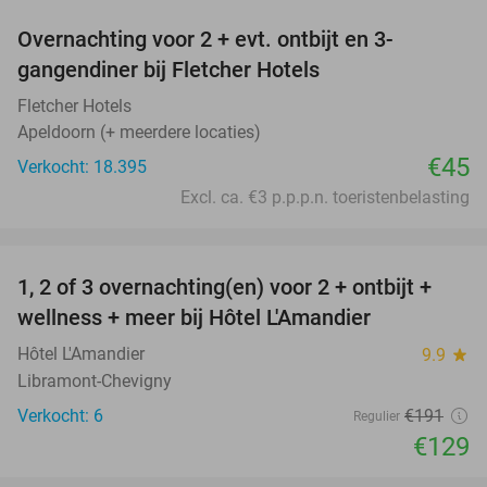
Overnachting voor 2 + evt. ontbijt en 3-
gangendiner bij Fletcher Hotels
Fletcher Hotels
Apeldoorn (+ meerdere locaties)
€45
Verkocht: 18.395
Excl. ca. €3 p.p.p.n. toeristenbelasting
favorite_border
1, 2 of 3 overnachting(en) voor 2 + ontbijt +
32%
NEW
wellness + meer bij Hôtel L'Amandier
TODAY
Hôtel L'Amandier
9.9
star
Libramont-Chevigny
Verkocht: 6
€191
Regulier
€129
favorite_border