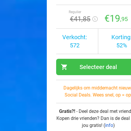
Regulier
€19
€41
,85
,95
Verkocht:
Korting
572
52%
shopping_cart
Selecteer deal
navi
Dagelijks om middernacht nieuw
Social Deals. Wees snel, op = op
Gratis?!
- Deel deze deal met vrien
Kopen drie vrienden? Dan is de deal
jou gratis! (
info
)