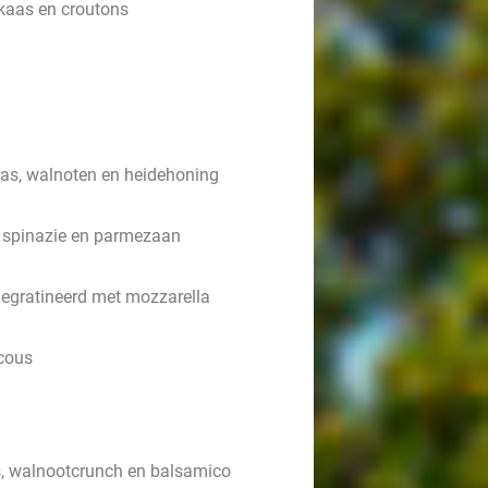
 kaas en croutons
aas, walnoten en heidehoning
, spinazie en parmezaan
gratineerd met mozzarella
scous
s, walnootcrunch en balsamico