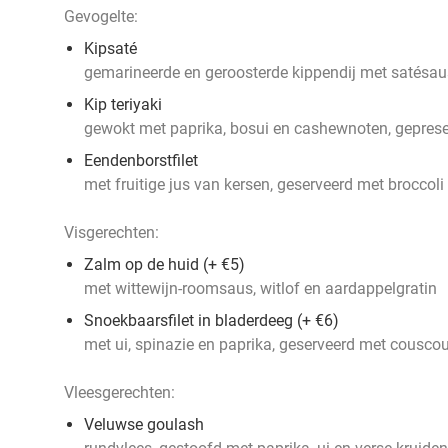
Gevogelte:
Kipsaté
gemarineerde en geroosterde kippendij met satésaus, 
Kip teriyaki
gewokt met paprika, bosui en cashewnoten, gepres
Eendenborstfilet
met fruitige jus van kersen, geserveerd met broccol
Visgerechten:
Zalm op de huid (+ €5)
met wittewijn-roomsaus, witlof en aardappelgratin
Snoekbaarsfilet in bladerdeeg (+ €6)
met ui, spinazie en paprika, geserveerd met cousco
Vleesgerechten:
Veluwse goulash