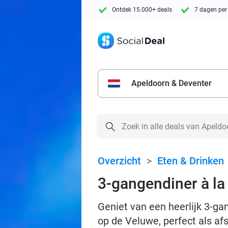
Ontdek 15.000+ deals
7 dagen per
Apeldoorn & Deventer
Overzicht
>
Eten & Drinken
3-gangendiner à la 
Geniet van een heerlijk 3-ga
op de Veluwe, perfect als af