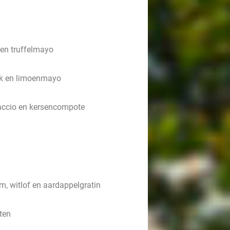
 en truffelmayo
ook en limoenmayo
rpaccio en kersencompote
m, witlof en aardappelgratin
ten