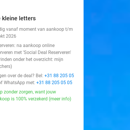
 kleine letters
dig vanaf moment van aankoop t/m
okt 2026
erveren:
na aankoop online
rveren met 'Social Deal Reserveren'
vinden onder het overzicht:
mijn
chers
)
gen over de deal? Bel:
+31 88 205 05
f WhatsApp met:
+31 88 205 05 05
p zonder zorgen, want jouw
koop is 100% verzekerd (meer info)