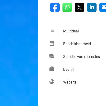
whatsapp
linkedin
fb
mai
list
keybo
Multideal
date_range
keybo
Beschikbaarheid
chat
keybo
Selectie van recensies
work
keybo
Bedrijf
language
keybo
Website