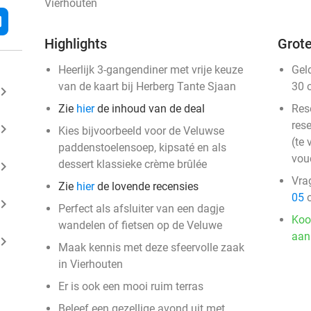
Vierhouten
l
Highlights
Grote
Heerlijk 3-gangendiner met vrije keuze
Gel
van de kaart bij Herberg Tante Sjaan
30 
ard_arrow_right
Zie
hier
de inhoud van de deal
Res
rese
ard_arrow_right
Kies bijvoorbeeld voor de Veluwse
(te 
paddenstoelensoep, kipsaté en als
vou
dessert klassieke crème brûlée
ard_arrow_right
Vra
Zie
hier
de lovende recensies
05
o
ard_arrow_right
Perfect als afsluiter van een dagje
Koo
wandelen of fietsen op de Veluwe
aan
ard_arrow_right
Maak kennis met deze sfeervolle zaak
in Vierhouten
Er is ook een mooi ruim terras
Beleef een gezellige avond uit met