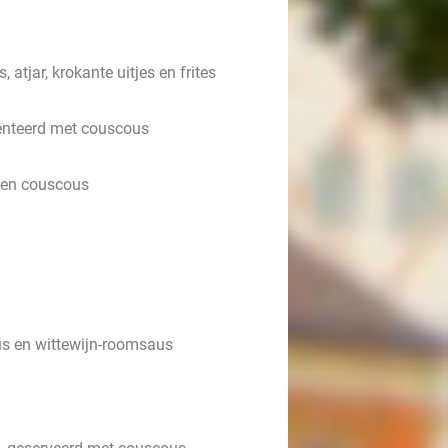
atjar, krokante uitjes en frites
enteerd met couscous
i en couscous
us en wittewijn-roomsaus