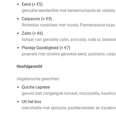
Eend (+ €5)
gerookte eendenfilet met kersencompote en veldsla
Carpaccio (+ €5)
flinterdun rundvlees met rucola, Parmezaanse kaas
Zalm (+ €6)
tartaar van gerookte zalm, avocado, rode ui, biesl
Plankje Gezelligheid (+ €7)
proeverij met crostini gerookte eend, pastrami, ca
Hoofdgerecht
Vegetarische gerechten:
Quiche caprese
gevuld met zongerijpte tomaat, mozzarella, basilicu
Uit het bos
orecchiette met spinazie, paddenstoelen en hazelno