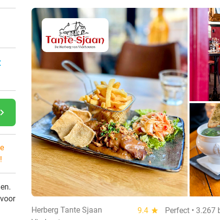
:
gate_next
e
!
den.
 voor
Herberg Tante Sjaan
9.4
star
Perfect • 3.267