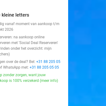
 kleine letters
dig vanaf moment van aankoop t/m
okt 2026
erveren:
na aankoop online
rveren met 'Social Deal Reserveren'
vinden onder het overzicht:
mijn
chers
)
gen over de deal? Bel:
+31 88 205 05
f WhatsApp met:
+31 88 205 05 05
p zonder zorgen, want jouw
koop is 100% verzekerd (meer info)