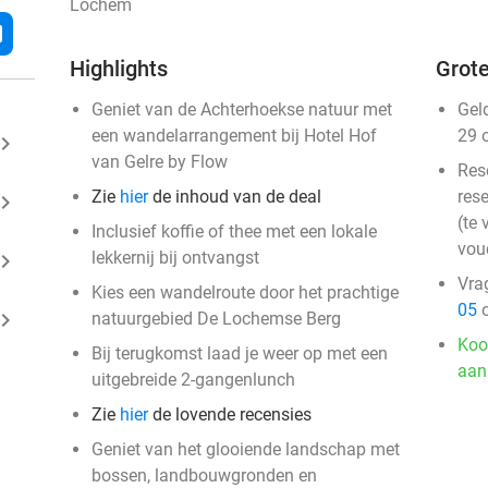
Lochem
l
Highlights
Grote
Geniet van de Achterhoekse natuur met
Gel
een wandelarrangement bij Hotel Hof
29 
ard_arrow_right
van Gelre by Flow
Res
Zie
hier
de inhoud van de deal
rese
ard_arrow_right
(te 
Inclusief koffie of thee met een lokale
vou
lekkernij bij ontvangst
ard_arrow_right
Vra
Kies een wandelroute door het prachtige
05
o
ard_arrow_right
natuurgebied De Lochemse Berg
Koo
Bij terugkomst laad je weer op met een
aan
uitgebreide 2-gangenlunch
Zie
hier
de lovende recensies
Geniet van het glooiende landschap met
bossen, landbouwgronden en