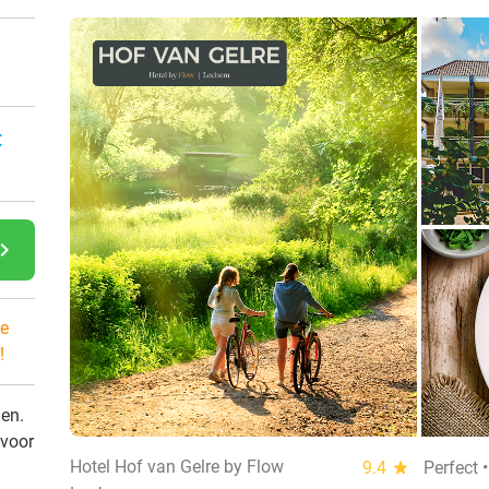
:
gate_next
e
!
den.
 voor
Hotel Hof van Gelre by Flow
9.4
star
Perfect 