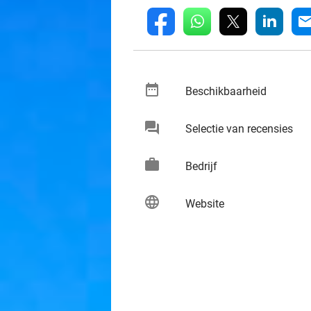
whatsapp
linkedin
fb
mai
date_range
keybo
Beschikbaarheid
chat
keybo
Selectie van recensies
work
keybo
Bedrijf
language
keybo
Website