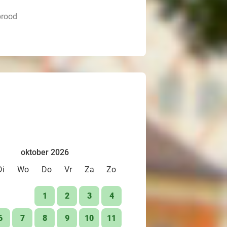
brood
oktober 2026
Di
Wo
Do
Vr
Za
Zo
1
2
3
4
6
7
8
9
10
11