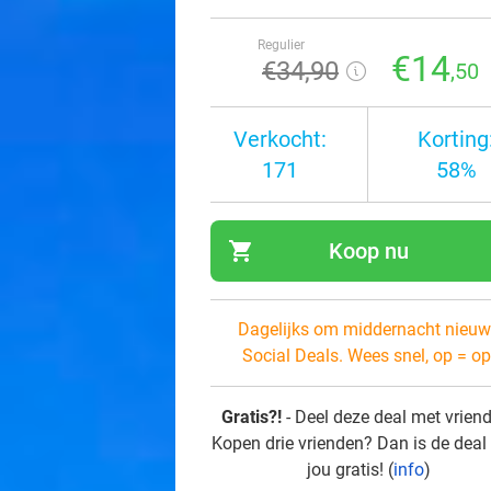
Regulier
€14
€34
,90
,50
Verkocht:
Korting
171
58%
shopping_cart
Koop nu
navi
Dagelijks om middernacht nieuw
Social Deals. Wees snel, op = op
Gratis?!
- Deel deze deal met vrien
Kopen drie vrienden? Dan is de deal
jou gratis! (
info
)