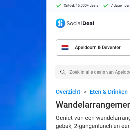
Ontdek 15.000+ deals
7 dagen per
Apeldoorn & Deventer
Overzicht
>
Eten & Drinken
Wandelarrangemen
Geniet van een wandelarrang
gebak, 2-gangenlunch en een