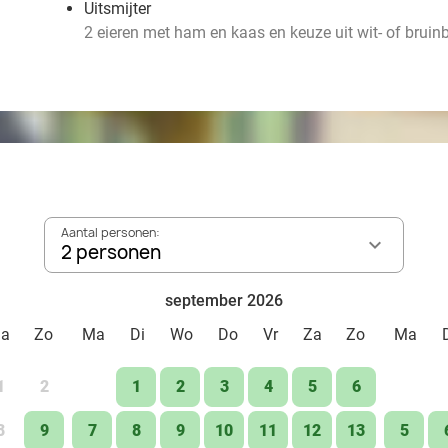
Uitsmijter
2 eieren met ham en kaas en keuze uit wit- of bruin
Aantal personen:
2 personen
september 2026
Za
Zo
Ma
Di
Wo
Do
Vr
Za
Zo
Ma
1
2
1
2
3
4
5
6
8
9
7
8
9
10
11
12
13
5