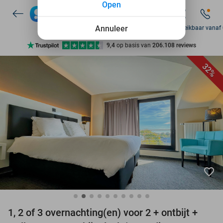
Open
7 dagen per week beschikbaar
10+ miljoen leden
Annuleer
Za bereikbaar vanaf
9,4
op basis van
206.108 reviews
Ontdek 15.000+ deals
32%
7 dagen per week beschikbaar
10+ miljoen leden
favorite_border
1, 2 of 3 overnachting(en) voor 2 + ontbijt +