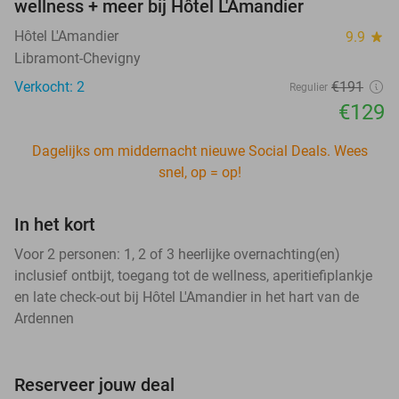
wellness + meer bij Hôtel L'Amandier
Hôtel L'Amandier
9.9
star
Libramont-Chevigny
Verkocht: 2
€191
Regulier
€129
Dagelijks om middernacht nieuwe Social Deals. Wees
snel, op = op!
In het kort
Voor 2 personen: 1, 2 of 3 heerlijke overnachting(en)
inclusief ontbijt, toegang tot de wellness, aperitiefiplankje
en late check-out bij Hôtel L'Amandier in het hart van de
Ardennen
Reserveer jouw deal