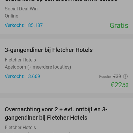
Social Deal Win
Online
Gratis
Verkocht: 185.187
favorite_border
3-gangendiner bij Fletcher Hotels
42%
Fletcher Hotels
Apeldoorn (+ meerdere locaties)
Verkocht: 13.669
€39
Regulier
€22
,50
favorite_border
Overnachting voor 2 + evt. ontbijt en 3-
gangendiner bij Fletcher Hotels
Fletcher Hotels