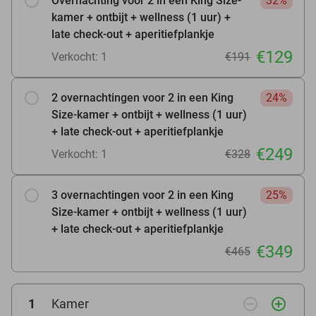
Overnachting voor 2 in een King Size-
32%
kamer + ontbijt + wellness (1 uur) +
late check-out + aperitiefplankje
€129
Verkocht: 1
€191
2 overnachtingen voor 2 in een King
24%
Size-kamer + ontbijt + wellness (1 uur)
+ late check-out + aperitiefplankje
€249
Verkocht: 1
€328
3 overnachtingen voor 2 in een King
25%
Size-kamer + ontbijt + wellness (1 uur)
+ late check-out + aperitiefplankje
€349
€465
remove_circle_outline
add_circle_outline
1
Kamer