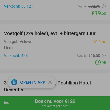
Verkocht: 33.121
€32
,95
Regulier
€19
,50
favorite_border
Voetgolf (2x9 holes), evt. + bittergarnituur
40%
Voetgolf Veluwe
10.0
star
Lieren
Verkocht: 428
€16
,50
Regulier
€9
,95
favorite_border
close
OPEN IN APP
3-gangen keuzediner bij Postillion Hotel
48%
Deventer
Postillion Hotel Deventer
9.1
star
Boek nu voor €129
hotel
shopping_cart
Boek nu
navigate_next
Deventer
per kamer, per nacht