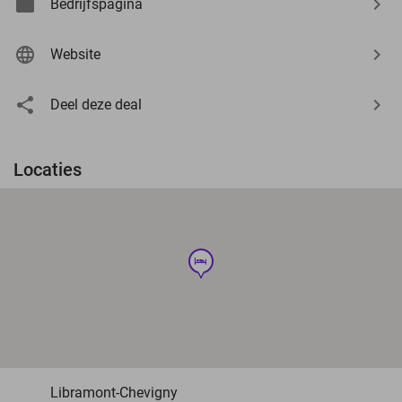
Bedrijfspagina
Website
Deel deze deal
Locaties
hotel
Libramont-Chevigny