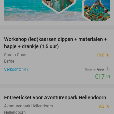
favorite_border
Workshop (led)kaarsen dippen + materialen +
50%
hapje + drankje (1,5 uur)
Studio Guus
10.0
star
Eefde
Verkocht: 147
€35
Regulier
€17
,50
favorite_border
Entreeticket voor Avonturenpark Hellendoorn
41%
Avonturenpark Hellendoorn
9.2
star
Hellendoorn