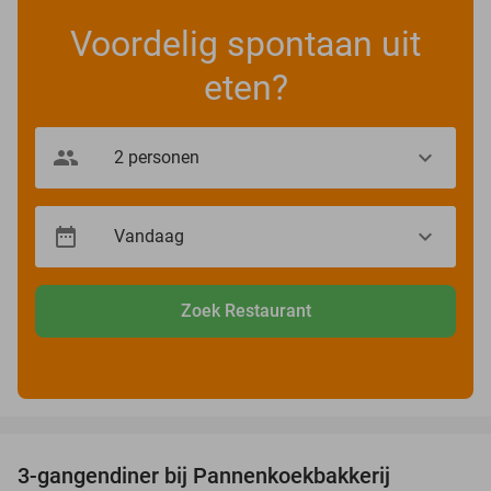
Voordelig spontaan uit
eten?
Zoek Restaurant
favorite_border
3-gangendiner bij Pannenkoekbakkerij
47%