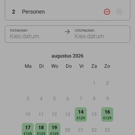
remove_circle_outline
add_circle_outline
2
Personen
Inchecken
Uitchecken
Kies datum
Kies datum
augustus 2026
Ma
Di
Wo
Do
Vr
Za
Zo
1
2
3
4
5
6
7
8
9
14
16
10
11
12
13
15
€129
€129
17
18
19
20
21
22
23
€129
€129
€129