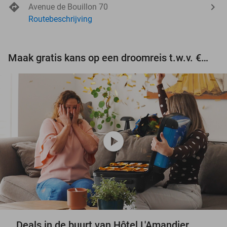
Avenue de Bouillon 70
Routebeschrijving
Maak gratis kans op een droomreis t.w.v. €3.000!
play_circle
Deals in de buurt van Hôtel L'Amandier