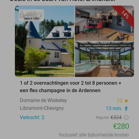
14%
favorite_border
1 of 2 overnachtingen voor 2 tot 8 personen +
een fles champagne in de Ardennen
Domaine de Wisbeley
10
star
Libramont-Chevigny
13 min.
directions_walk
Verkocht: 2
€324
Regulier
€280
Inclusief alle bijkomende kosten