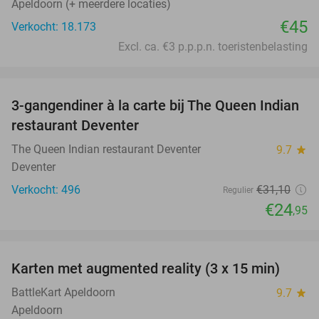
Apeldoorn (+ meerdere locaties)
€45
Verkocht: 18.173
Excl. ca. €3 p.p.p.n. toeristenbelasting
favorite_border
3-gangendiner à la carte bij The Queen Indian
20%
restaurant Deventer
The Queen Indian restaurant Deventer
9.7
star
Deventer
Verkocht: 496
€31
,10
Regulier
€24
,95
favorite_border
Karten met augmented reality (3 x 15 min)
35%
BattleKart Apeldoorn
9.7
star
Apeldoorn