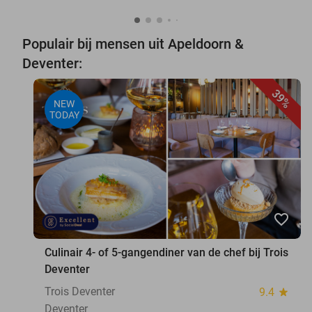
Populair bij mensen uit Apeldoorn &
Deventer:
39%
NEW
TODAY
favorite_border
Culinair 4- of 5-gangendiner van de chef bij Trois
Deventer
Trois Deventer
9.4
star
Deventer