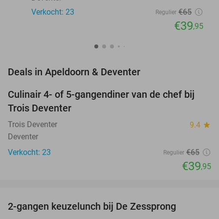
Verkocht: 23
€65
Regulier
€39
,95
favorite_border
Deals in Apeldoorn & Deventer
Culinair 4- of 5-gangendiner van de chef bij
39%
NEW
Trois Deventer
TODAY
Trois Deventer
9.4
star
Deventer
Verkocht: 23
€65
Regulier
€39
,95
favorite_border
2-gangen keuzelunch bij De Zessprong
40%
NEW