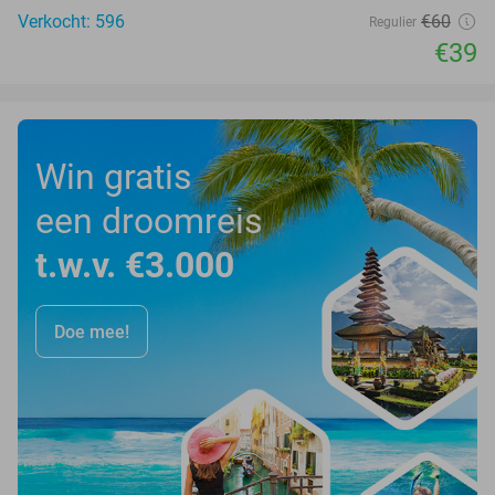
Verkocht: 596
€60
Regulier
€39
Win gratis
een droomreis
t.w.v. €3.000
Doe mee!