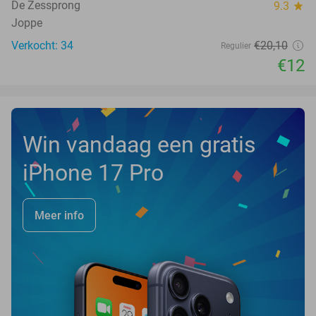
TODAY
De Zessprong
9.3
star
Joppe
Verkocht: 34
€20
,10
Regulier
€12
Win vandaag een gratis
iPhone 17 Pro
Meer info