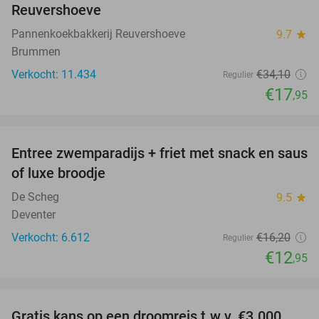
Reuvershoeve
Pannenkoekbakkerij Reuvershoeve
9.7
star
Brummen
Verkocht: 11.434
€34
,10
Regulier
€17
,95
favorite_border
Entree zwemparadijs + friet met snack en saus
20%
of luxe broodje
De Scheg
9.5
star
Deventer
Verkocht: 6.612
€16
,20
Regulier
€12
,95
favorite_border
Gratis kans op een droomreis t.w.v. €3.000