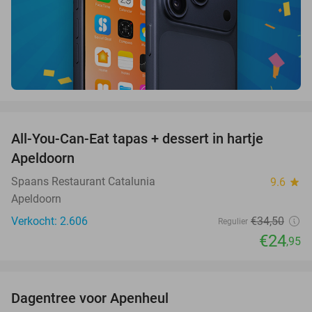
favorite_border
All-You-Can-Eat tapas + dessert in hartje
28%
Apeldoorn
Spaans Restaurant Catalunia
9.6
star
Apeldoorn
Verkocht: 2.606
€34
,50
Regulier
€24
,95
favorite_border
Dagentree voor Apenheul
36%