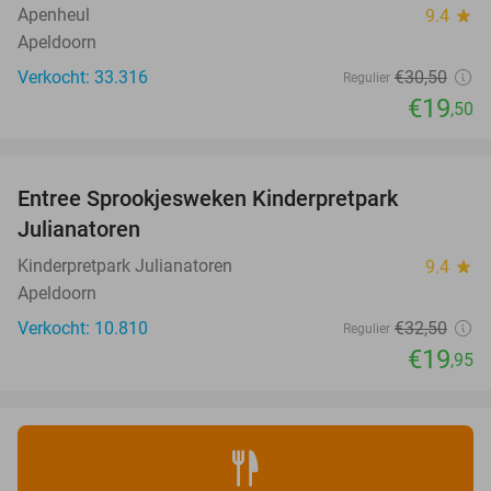
Apenheul
9.4
star
Apeldoorn
Verkocht: 33.316
€30
,50
Regulier
€19
,50
favorite_border
Entree Sprookjesweken Kinderpretpark
39%
Julianatoren
Kinderpretpark Julianatoren
9.4
star
Apeldoorn
Verkocht: 10.810
€32
,50
Regulier
€19
,95