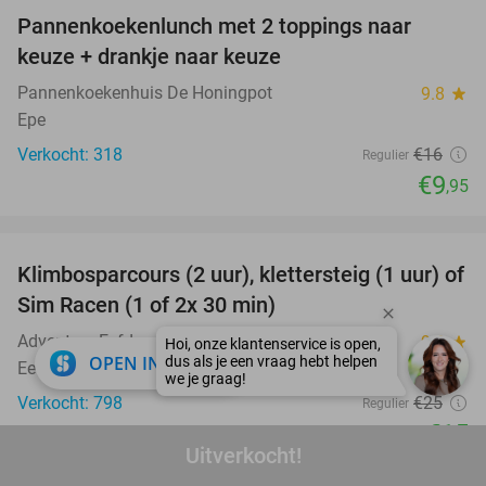
Pannenkoekenlunch met 2 toppings naar
38%
keuze + drankje naar keuze
Pannenkoekenhuis De Honingpot
9.8
star
Epe
Verkocht: 318
€16
Regulier
€9
,95
favorite_border
Klimbosparcours (2 uur), klettersteig (1 uur) of
40%
Sim Racen (1 of 2x 30 min)
Adventure Eefde
9.3
star
close
OPEN IN APP
Eefde
Verkocht: 798
€25
Regulier
€15
Uitverkocht!
favorite_border