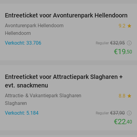
favorite_border
Entreeticket voor Avonturenpark Hellendoorn
41%
Avonturenpark Hellendoorn
9.2
star
Hellendoorn
Verkocht: 33.706
€32
,95
Regulier
€19
,50
favorite_border
Entreeticket voor Attractiepark Slagharen +
41%
evt. snackmenu
Attractie- & Vakantiepark Slagharen
8.8
star
Slagharen
Verkocht: 5.184
€37
,90
Regulier
€22
,40
favorite_border