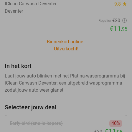
IClean Carwash Deventer
9.8
star
Deventer
€20
Regulier
€11
,95
Binnenkort online::
Uitverkocht!
In het kort
Laat jouw auto blinken met het Platina-wasprogramma bij
iClean Carwash Deventer: een uitgebreid wasprogramma
zodat jouw auto weer glanst
Selecteer jouw deal
Early bird (snelle kopers)
40%
€11
€20
,95