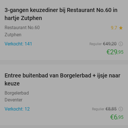
3-gangen keuzediner bij Restaurant No.60 in
39%
hartje Zutphen
Restaurant No.60
9.7
star
Zutphen
Verkocht: 141
€49
,20
Regulier
€29
,95
favorite_border
Entree buitenbad van Borgelerbad + ijsje naar
21%
NEW
keuze
TODAY
Borgelerbad
Deventer
Verkocht: 12
€8
,85
Regulier
€6
,95