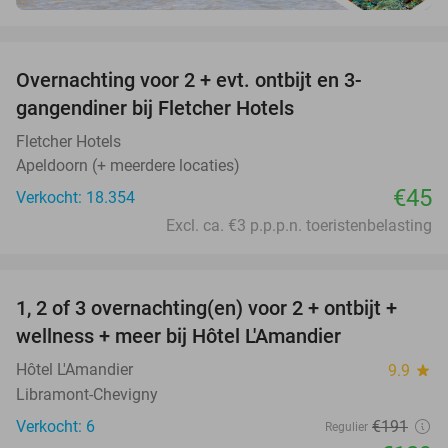
favorite_border
Overnachting voor 2 + evt. ontbijt en 3-
gangendiner bij Fletcher Hotels
Fletcher Hotels
Apeldoorn (+ meerdere locaties)
€45
Verkocht: 18.354
Excl. ca. €3 p.p.p.n. toeristenbelasting
favorite_border
1, 2 of 3 overnachting(en) voor 2 + ontbijt +
32%
NEW
wellness + meer bij Hôtel L'Amandier
TODAY
Hôtel L'Amandier
9.9
star
Libramont-Chevigny
Verkocht: 6
€191
Regulier