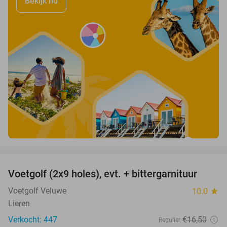
Bekijk nu
favorite_border
Voetgolf (2x9 holes), evt. + bittergarnituur
40%
Voetgolf Veluwe
10.0
star
Lieren
Verkocht: 447
€16
,50
Regulier