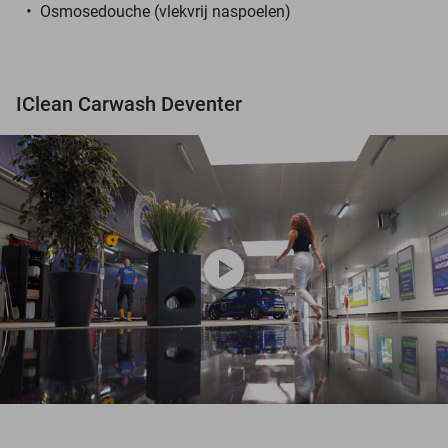
Osmosedouche (vlekvrij naspoelen)
IClean Carwash Deventer
play_circle