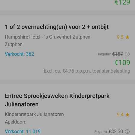
€129
favorite_border
1 of 2 overnachting(en) voor 2 + ontbijt
31%
Hampshire Hotel - ´s Gravenhof Zutphen
9.5
star
Zutphen
Verkocht: 362
€157
Regulier
€109
Excl. ca. €4,75 p.p.p.n. toeristenbelasting
favorite_border
Entree Sprookjesweken Kinderpretpark
39%
Julianatoren
Kinderpretpark Julianatoren
9.4
star
Apeldoorn
Verkocht: 11.019
€32
,50
Regulier