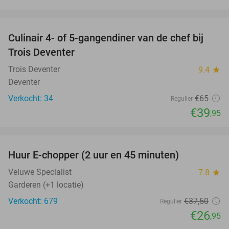
favorite_border
Culinair 4- of 5-gangendiner van de chef bij
39%
Trois Deventer
Trois Deventer
9.4
star
Deventer
Verkocht: 34
€65
Regulier
€39
,95
favorite_border
Huur E-chopper (2 uur en 45 minuten)
28%
Veluwe Specialist
7.8
star
Garderen (+1 locatie)
Verkocht: 679
€37
,50
Regulier
€26
,95