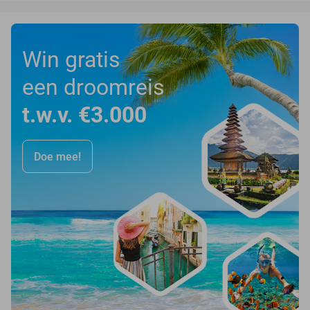
Win gratis
een droomreis
t.w.v. €3.000
Doe mee!