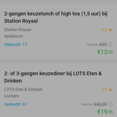
favorite_border
2-gangen keuzelunch of high tea (1,5 uur) bij
44%
Station Royaal
Station Royaal
9.6
star
Apeldoorn
Verkocht: 17
€25
Regulier
€13
,95
favorite_border
2- of 3-gangen keuzediner bij LOTS Eten &
38%
Drinken
LOTS Eten & Drinken
9.9
star
Lochem
Verkocht: 61
€32
,20
Regulier
€19
,95