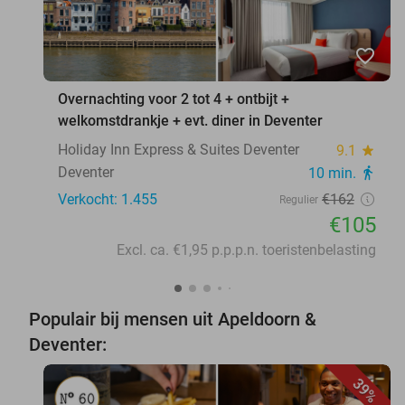
favorite_border
Overnachting voor 2 tot 4 + ontbijt +
welkomstdrankje + evt. diner in Deventer
Holiday Inn Express & Suites Deventer
9.1
star
Deventer
10 min.
directions_walk
Verkocht: 1.455
€162
Regulier
€105
Excl. ca. €1,95 p.p.p.n. toeristenbelasting
Populair bij mensen uit Apeldoorn &
Deventer:
39%