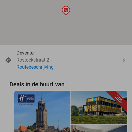
store
Deventer
Rostockstraat 2
Routebeschrijving
Deals in de buurt van
35%