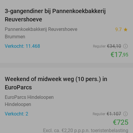
3-gangendiner bij Pannenkoekbakkerij
47%
Reuvershoeve
Pannenkoekbakkerij Reuvershoeve
9.7
star
Brummen
Verkocht: 11.468
€34
,10
Regulier
€17
,95
favorite_border
Weekend of midweek weg (10 pers.) in
35%
EuroParcs
EuroParcs Hindeloopen
Hindeloopen
Verkocht: 2
€1.107
Regulier
€725
Excl. ca. €2,20 p.p.p.n. toeristenbelasting