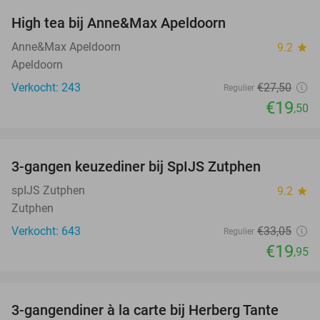
High tea bij Anne&Max Apeldoorn
29%
Anne&Max Apeldoorn
9.2
star
Apeldoorn
Verkocht: 243
€27
,50
Regulier
€19
,50
favorite_border
3-gangen keuzediner bij SpIJS Zutphen
40%
spIJS Zutphen
9.2
star
Zutphen
Verkocht: 643
€33
,05
Regulier
€19
,95
favorite_border
3-gangendiner à la carte bij Herberg Tante
52%