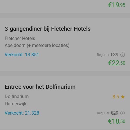
€19
,95
favorite_border
3-gangendiner bij Fletcher Hotels
42%
Fletcher Hotels
Apeldoorn (+ meerdere locaties)
Verkocht: 13.851
€39
Regulier
€22
,50
favorite_border
Entree voor het Dolfinarium
36%
Dolfinarium
8.5
star
Harderwijk
Verkocht: 21.328
€29
Regulier
€18
,50