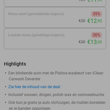
Wees snel (gemiddelde kopers)
35%
€12
€20
,95
Laatste kans (gelukkige kopers)
30%
€13
€20
,95
Highlights
Een blinkende auto met de Platina-wasbeurt van iClean
Carwash Deventer
Zie
hier
de inhoud van de deal
Inclusief wassen, drogen, polish wax en osmosedouche
Ook kun je gratis je auto stofzuigen, de matten borstelen
en je banden oppompen