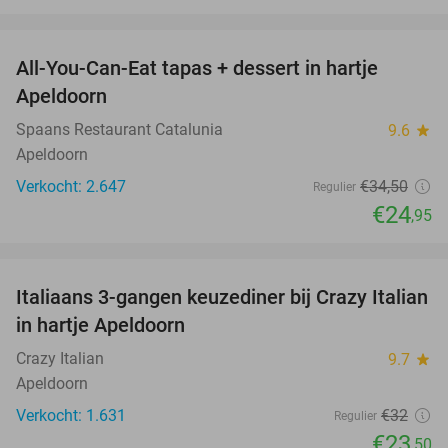
favorite_border
All-You-Can-Eat tapas + dessert in hartje
28%
Apeldoorn
Spaans Restaurant Catalunia
9.6
star
Apeldoorn
Verkocht: 2.647
€34
,50
Regulier
€24
,95
favorite_border
Italiaans 3-gangen keuzediner bij Crazy Italian
27%
in hartje Apeldoorn
Crazy Italian
9.7
star
Apeldoorn
Verkocht: 1.631
€32
Regulier
€23
,50