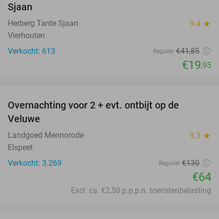
Sjaan
Herberg Tante Sjaan
9.4
star
Vierhouten
Verkocht: 613
€41
,85
Regulier
€19
,95
favorite_border
Overnachting voor 2 + evt. ontbijt op de
51%
Veluwe
Landgoed Mennorode
9.3
star
Elspeet
Verkocht: 3.269
€130
Regulier
€64
Excl. ca. €2,50 p.p.p.n. toeristenbelasting
favorite_border