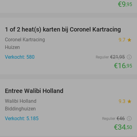
€9
,95
favorite_border
1 of 2 heat(s) karten bij Coronel Kartracing
23%
Coronel Kartracing
9.7
star
Huizen
Verkocht: 580
€21
,95
Regulier
€16
,95
favorite_border
Entree Walibi Holland
25%
Walibi Holland
9.3
star
Biddinghuizen
Verkocht: 5.185
€46
Regulier
€34
,50