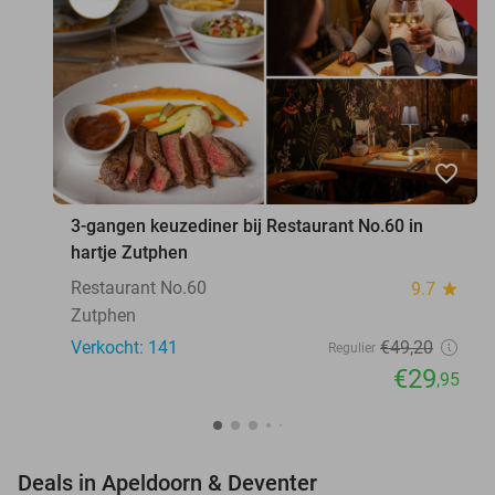
favorite_border
3-gangen keuzediner bij Restaurant No.60 in
hartje Zutphen
Restaurant No.60
9.7
star
Zutphen
Verkocht: 141
€49
,20
Regulier
€29
,95
favorite_border
Deals in Apeldoorn & Deventer