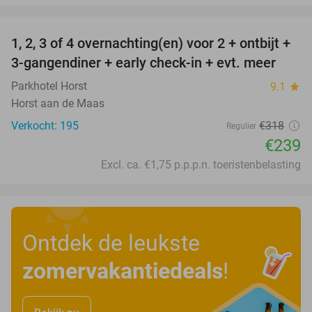
favorite_border
1, 2, 3 of 4 overnachting(en) voor 2 + ontbijt +
25%
3-gangendiner + early check-in + evt. meer
Parkhotel Horst
9.1
star
Horst aan de Maas
Verkocht: 195
€318
Regulier
€239
Excl. ca. €1,75 p.p.p.n. toeristenbelasting
Ontdek de leukste
zomervakantiedeals
!