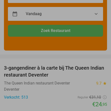
Zoek Restaurant
favorite_border
3-gangendiner à la carte bij The Queen Indian
20%
restaurant Deventer
The Queen Indian restaurant Deventer
9.7
star
Deventer
Verkocht: 513
€31
,10
Regulier
€24
,95