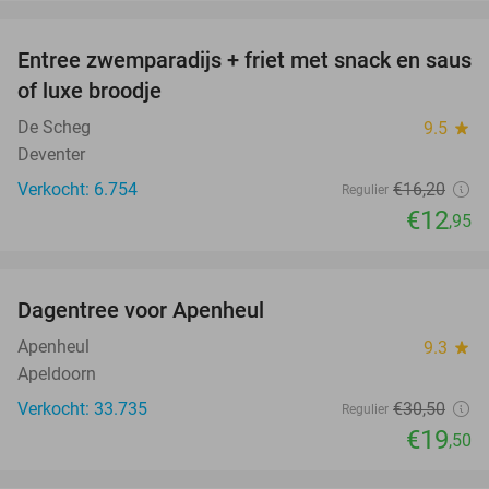
favorite_border
Entree zwemparadijs + friet met snack en saus
20%
of luxe broodje
De Scheg
9.5
star
Deventer
Verkocht: 6.754
€16
,20
Regulier
€12
,95
favorite_border
Dagentree voor Apenheul
36%
Apenheul
9.3
star
Apeldoorn
Verkocht: 33.735
€30
,50
Regulier
€19
,50
favorite_border