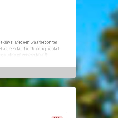
Baklava! Met een waardebon ter
l als een kind in de snoepwinkel.
geliefde of verwen jezelf!
flinterdun deeg en heerlijke
pe van het moment. Hier vind je
 geniet ervan!