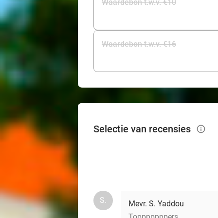
Waardebon t.w.v. €10
Waardebon t.w.v. €16
Selectie van recensies
info_outlined
S.
Mevr. S. Yaddou
Topppppppers