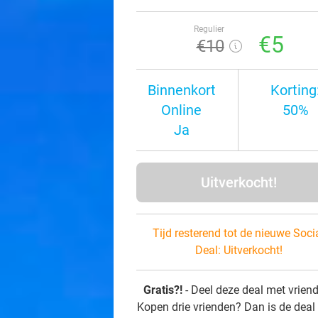
Regulier
€5
€10
Binnenkort
Korting
Online
50%
Ja
Uitverkocht!
Tijd resterend tot de nieuwe Soci
Deal:
Uitverkocht!
Gratis?!
- Deel deze deal met vrien
Kopen drie vrienden? Dan is de deal