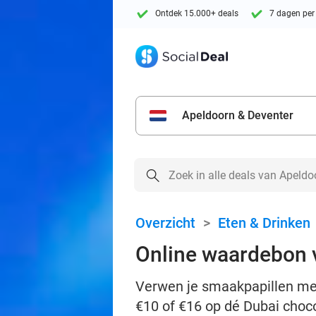
Ontdek 15.000+ deals
7 dagen per
Apeldoorn & Deventer
Overzicht
>
Eten & Drinken
Online waardebon v
Verwen je smaakpapillen met 
€10 of €16 op dé Dubai choc