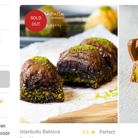
SOLD
OUT
:
al
den.
Istanbullu Baklava
9.6
star
Perfect
 voor