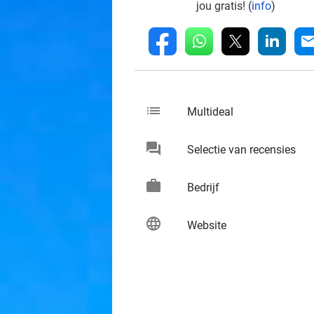
jou gratis! (
info
)
whatsapp
linkedin
fb
mai
list
keybo
Multideal
chat
keybo
Selectie van recensies
work
keybo
Bedrijf
language
keybo
Website