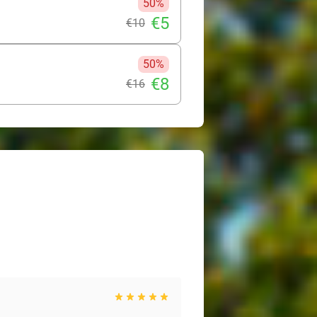
50%
€5
€10
50%
€8
€16