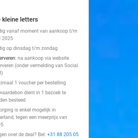
 kleine letters
dig vanaf moment van aankoop t/m
l 2025
dig op dinsdag t/m zondag
erveren:
na aankoop via website
erveren (onder vermelding van Social
l)
imaal 1 voucher per bestelling
waardebon dient in 1 bezoek te
den besteed
rging is enkel mogelijk in
erland, tegen een meerprijs van
95
gen over de deal? Bel:
+31 88 205 05