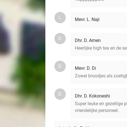
L.
Mevr. L. Naji
D.
Dhr. D. Amen
Heerlijke high tea en de s
D.
Mevr. D. Di
Zowel broodjes als zoetig
D.
Dhr. D. Kokoneshi
Super leuke en gezellige 
vriendelijke personeel.