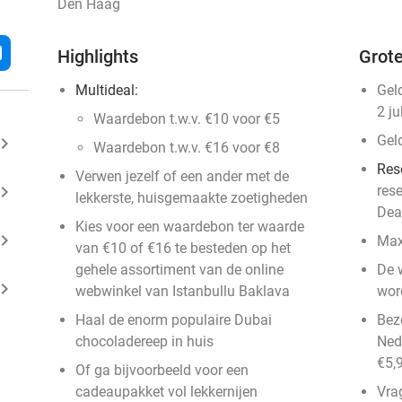
Den Haag
l
Highlights
Grote
Multideal:
Gel
2 ju
Waardebon t.w.v. €10 voor €5
Gel
ard_arrow_right
Waardebon t.w.v. €16 voor €8
Res
Verwen jezelf of een ander met de
ard_arrow_right
res
lekkerste, huisgemaakte zoetigheden
Dea
Kies voor een waardebon ter waarde
ard_arrow_right
Max
van €10 of €16 te besteden op het
gehele assortiment van de online
De 
ard_arrow_right
webwinkel van Istanbullu Baklava
wor
Haal de enorm populaire Dubai
Bezo
chocoladereep in huis
Ned
€5,
Of ga bijvoorbeeld voor een
cadeaupakket vol lekkernijen
Vra