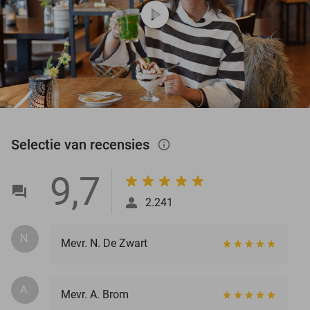
play_circle
Selectie van recensies
info_outlined
9,7
2.241
N.
Mevr. N. De Zwart
A.
Mevr. A. Brom