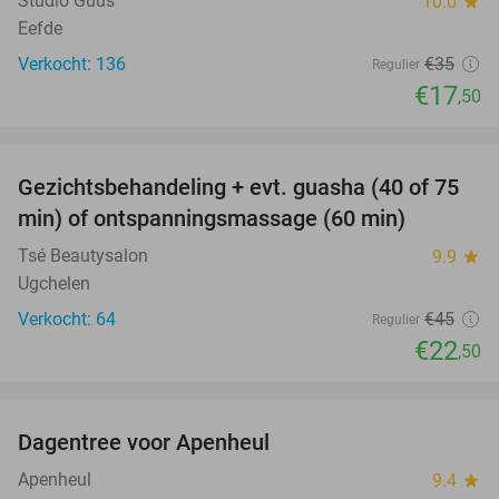
Studio Guus
10.0
star
Eefde
Verkocht: 136
€35
Regulier
€17
,50
favorite_border
Gezichtsbehandeling + evt. guasha (40 of 75
50%
min) of ontspanningsmassage (60 min)
Tsé Beautysalon
9.9
star
Ugchelen
Verkocht: 64
€45
Regulier
€22
,50
favorite_border
Dagentree voor Apenheul
36%
Apenheul
9.4
star