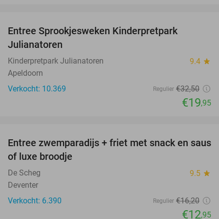
favorite_border
Entree Sprookjesweken Kinderpretpark
39%
Julianatoren
Kinderpretpark Julianatoren
9.4
star
Apeldoorn
Verkocht: 10.369
€32
,50
Regulier
€19
,95
favorite_border
Entree zwemparadijs + friet met snack en saus
20%
of luxe broodje
De Scheg
9.5
star
Deventer
Verkocht: 6.390
€16
,20
Regulier
€12
,95