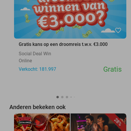
favorite_border
Gratis kans op een droomreis t.w.v. €3.000
Social Deal Win
Online
Gratis
Verkocht: 181.997
Anderen bekeken ook
28%