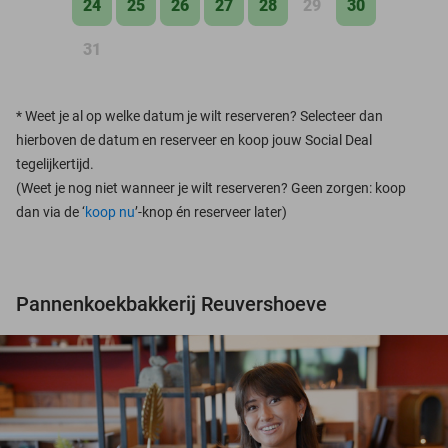
24
25
26
27
28
29
30
31
*
Weet je al op welke datum je wilt reserveren? Selecteer dan
hierboven de datum en reserveer en koop jouw Social Deal
tegelijkertijd.
(Weet je nog niet wanneer je wilt reserveren? Geen zorgen: koop
dan via de ‘
koop nu
’-knop én reserveer later)
Pannenkoekbakkerij Reuvershoeve