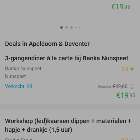
€19
,95
favorite_border
Deals in Apeldoorn & Deventer
3-gangendiner à la carte bij Banka Nunspeet
53%
NEW
TODAY
Banka Nunspeet
9.3
star
Nunspeet
Verkocht: 24
€42
,60
Regulier
€19
,95
favorite_border
Workshop (led)kaarsen dippen + materialen +
50%
hapje + drankje (1,5 uur)