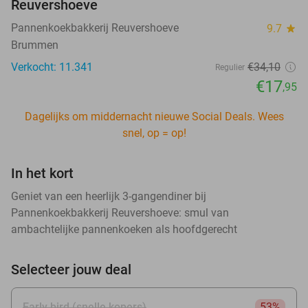
Reuvershoeve
Pannenkoekbakkerij Reuvershoeve
9.7
star
Brummen
Verkocht: 11.341
€34
,10
Regulier
€17
,95
Dagelijks om middernacht nieuwe Social Deals. Wees
snel, op = op!
In het kort
Geniet van een heerlijk 3-gangendiner bij
Pannenkoekbakkerij Reuvershoeve: smul van
ambachtelijke pannenkoeken als hoofdgerecht
Selecteer jouw deal
Early bird (snelle kopers)
53%