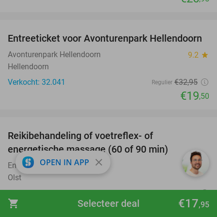
favorite_border
Entreeticket voor Avonturenpark Hellendoorn
41%
Avonturenpark Hellendoorn
9.2
star
Hellendoorn
Verkocht: 32.041
€32
,95
Regulier
€19
,50
favorite_border
Reikibehandeling of voetreflex- of
63%
SOLD
energetische massage (60 of 90 min)
OUT
close
OPEN IN APP
Energetisch Centrum Charinty
10.0
star
Olst
Verkocht: 240
€65
Regulier
€17
shopping_cart
Selecteer deal
,95
€24