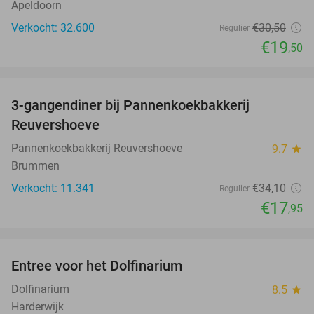
Apeldoorn
Verkocht: 32.600
€30
,50
Regulier
€19
,50
favorite_border
3-gangendiner bij Pannenkoekbakkerij
47%
Reuvershoeve
Pannenkoekbakkerij Reuvershoeve
9.7
star
Brummen
Verkocht: 11.341
€34
,10
Regulier
€17
,95
favorite_border
Entree voor het Dolfinarium
36%
Dolfinarium
8.5
star
Harderwijk