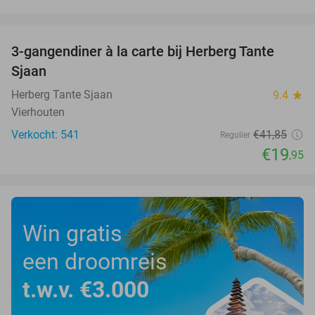
favorite_border
3-gangendiner à la carte bij Herberg Tante
52%
Sjaan
Herberg Tante Sjaan
9.4
star
Vierhouten
Verkocht: 541
€41
,85
Regulier
€19
,95
Win gratis
een droomreis
t.w.v. €3.000