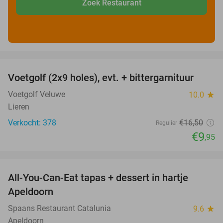
Zoek Restaurant
favorite_border
Voetgolf (2x9 holes), evt. + bittergarnituur
40%
Voetgolf Veluwe
10.0
star
Lieren
Verkocht: 378
€16
,50
Regulier
€9
,95
favorite_border
All-You-Can-Eat tapas + dessert in hartje
28%
Apeldoorn
Spaans Restaurant Catalunia
9.6
star
Apeldoorn