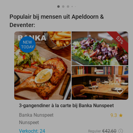
Populair bij mensen uit Apeldoorn &
Deventer:
53%
NEW
TODAY
favorite_border
3-gangendiner à la carte bij Banka Nunspeet
Banka Nunspeet
9.3
star
Nunspeet
Verkocht: 24
€42
,60
Regulier