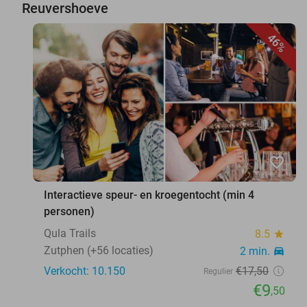
Reuvershoeve
46%
favorite_border
Interactieve speur- en kroegentocht (min 4
personen)
Qula Trails
8.5
star
Zutphen (+56 locaties)
2 min.
directions_car
Verkocht: 10.150
€17
,50
Regulier
€9
,50