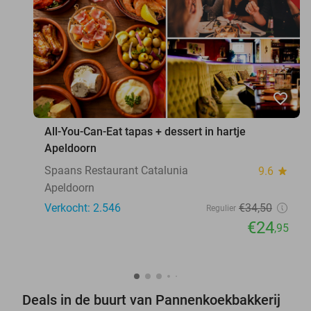
favorite_border
All-You-Can-Eat tapas + dessert in hartje
Apeldoorn
Spaans Restaurant Catalunia
9.6
star
Apeldoorn
Verkocht: 2.546
€34
,50
Regulier
€24
,95
Deals in de buurt van Pannenkoekbakkerij