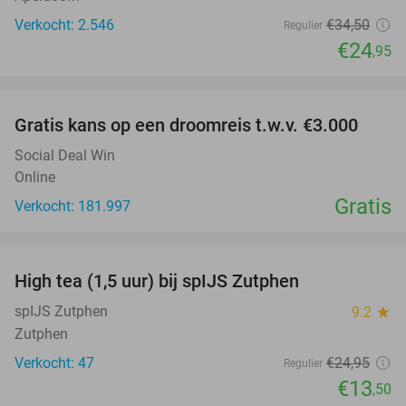
Verkocht: 2.546
€34
,50
Regulier
€24
,95
favorite_border
Gratis kans op een droomreis t.w.v. €3.000
Social Deal Win
Online
Gratis
Verkocht: 181.997
favorite_border
High tea (1,5 uur) bij spIJS Zutphen
46%
spIJS Zutphen
9.2
star
Zutphen
Verkocht: 47
€24
,95
Regulier
€13
,50