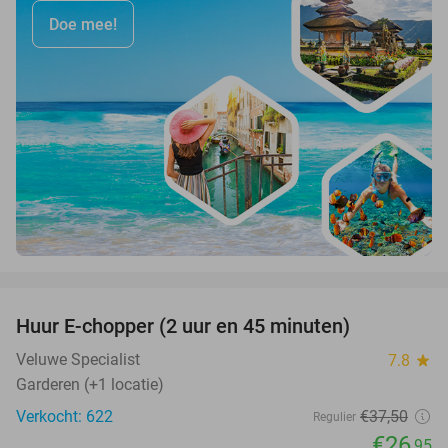
Doe mee!
favorite_border
Huur E-chopper (2 uur en 45 minuten)
28%
Veluwe Specialist
7.8
star
Garderen (+1 locatie)
Verkocht: 622
€37
,50
Regulier
€26
,95