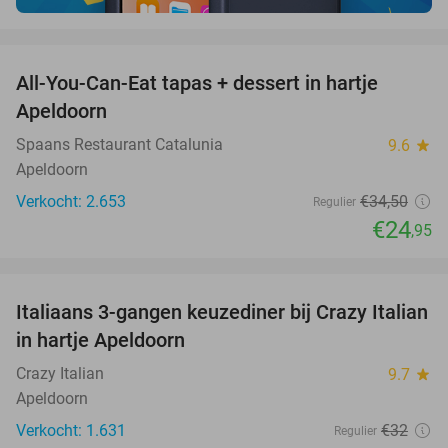
favorite_border
All-You-Can-Eat tapas + dessert in hartje
28%
Apeldoorn
Spaans Restaurant Catalunia
9.6
star
Apeldoorn
Verkocht: 2.653
€34
,50
Regulier
€24
,95
favorite_border
Italiaans 3-gangen keuzediner bij Crazy Italian
27%
in hartje Apeldoorn
Crazy Italian
9.7
star
Apeldoorn
Verkocht: 1.631
€32
Regulier