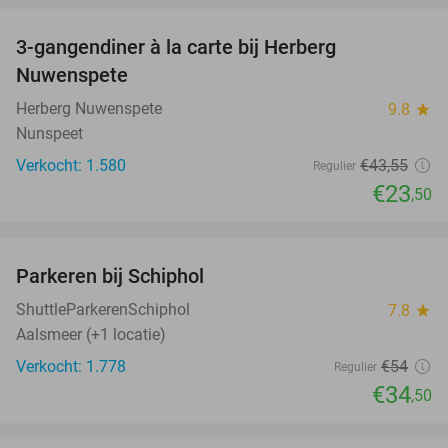
3-gangendiner à la carte bij Herberg
46%
Nuwenspete
Herberg Nuwenspete
9.8
star
Nunspeet
Verkocht: 1.580
€43
,55
Regulier
€23
,50
favorite_border
Parkeren bij Schiphol
36%
ShuttleParkerenSchiphol
7.8
star
Aalsmeer (+1 locatie)
Verkocht: 1.778
€54
Regulier
€34
,50
favorite_border