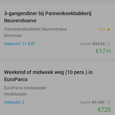
favorite_border
3-gangendiner bij Pannenkoekbakkerij
47%
Reuvershoeve
Pannenkoekbakkerij Reuvershoeve
9.7
star
Brummen
Verkocht: 11.470
€34
,10
Regulier
€17
,95
favorite_border
Weekend of midweek weg (10 pers.) in
35%
EuroParcs
EuroParcs Hindeloopen
Hindeloopen
Verkocht: 2
€1.107
Regulier
€725