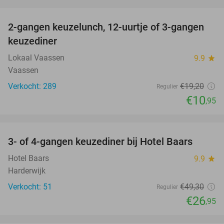
favorite_border
2-gangen keuzelunch, 12-uurtje of 3-gangen
43%
keuzediner
Lokaal Vaassen
9.9
star
Vaassen
Verkocht: 289
€19
,20
Regulier
€10
,95
favorite_border
3- of 4-gangen keuzediner bij Hotel Baars
45%
Hotel Baars
9.9
star
Harderwijk
Verkocht: 51
€49
,30
Regulier
€26
,95
favorite_border