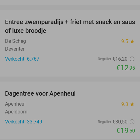
favorite_border
Entree zwemparadijs + friet met snack en saus
20%
of luxe broodje
De Scheg
9.5
star
Deventer
Verkocht: 6.767
€16
,20
Regulier
€12
,95
favorite_border
Dagentree voor Apenheul
36%
Apenheul
9.3
star
Apeldoorn
Verkocht: 33.749
€30
,50
Regulier
€19
,50