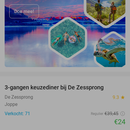
Doe mee!
favorite_border
3-gangen keuzediner bij De Zessprong
39%
De Zessprong
9.3
star
Joppe
Verkocht: 71
€39
,45
Regulier
€24