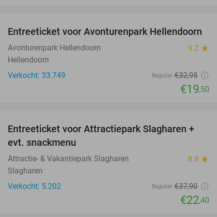
favorite_border
Entreeticket voor Avonturenpark Hellendoorn
41%
Avonturenpark Hellendoorn
9.2
star
Hellendoorn
Verkocht: 33.749
€32
,95
Regulier
€19
,50
favorite_border
Entreeticket voor Attractiepark Slagharen +
41%
evt. snackmenu
Attractie- & Vakantiepark Slagharen
8.8
star
Slagharen
Verkocht: 5.202
€37
,90
Regulier
€22
,40
favorite_border