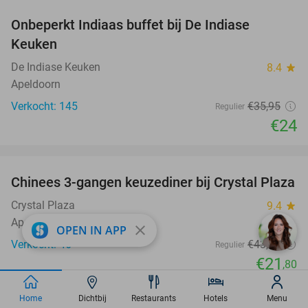
Onbeperkt Indiaas buffet bij De Indiase
33%
Keuken
De Indiase Keuken
8.4
star
Apeldoorn
Verkocht: 145
€35
,95
Regulier
€24
favorite_border
Chinees 3-gangen keuzediner bij Crystal Plaza
50%
Crystal Plaza
9.4
star
Apeldoorn
close
OPEN IN APP
Verkocht: 46
€43
,80
Regulier
€21
,80
favorite_border
Home
Dichtbij
Restaurants
Hotels
Menu