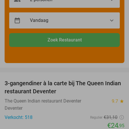
Zoek Restaurant
favorite_border
3-gangendiner à la carte bij The Queen Indian
20%
restaurant Deventer
The Queen Indian restaurant Deventer
9.7
star
Deventer
Verkocht: 518
€31
,10
Regulier
€24
,95