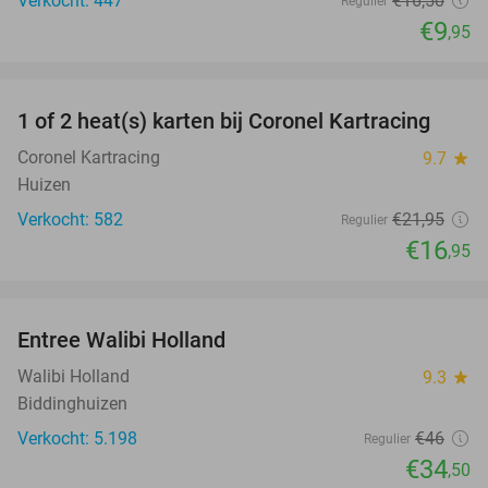
Verkocht: 447
€16
,50
Regulier
€9
,95
favorite_border
1 of 2 heat(s) karten bij Coronel Kartracing
23%
Coronel Kartracing
9.7
star
Huizen
Verkocht: 582
€21
,95
Regulier
€16
,95
favorite_border
Entree Walibi Holland
25%
Walibi Holland
9.3
star
Biddinghuizen
Verkocht: 5.198
€46
Regulier
€34
,50