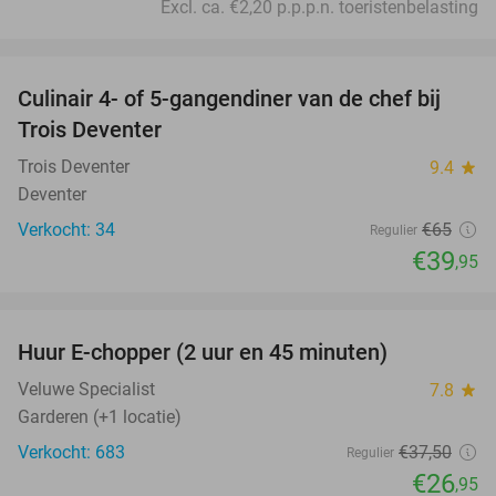
Excl. ca. €2,20 p.p.p.n. toeristenbelasting
favorite_border
Culinair 4- of 5-gangendiner van de chef bij
39%
Trois Deventer
Trois Deventer
9.4
star
Deventer
Verkocht: 34
€65
Regulier
€39
,95
favorite_border
Huur E-chopper (2 uur en 45 minuten)
28%
Veluwe Specialist
7.8
star
Garderen (+1 locatie)
Verkocht: 683
€37
,50
Regulier
€26
,95