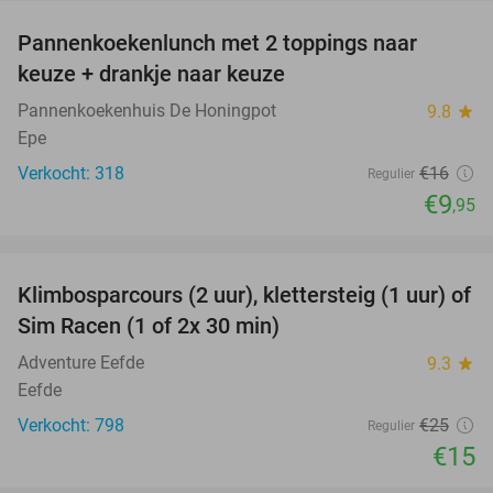
Pannenkoekenlunch met 2 toppings naar
38%
keuze + drankje naar keuze
Pannenkoekenhuis De Honingpot
9.8
star
Epe
Verkocht: 318
€16
Regulier
€9
,95
favorite_border
Klimbosparcours (2 uur), klettersteig (1 uur) of
40%
Sim Racen (1 of 2x 30 min)
Adventure Eefde
9.3
star
Eefde
Verkocht: 798
€25
Regulier
€15
favorite_border