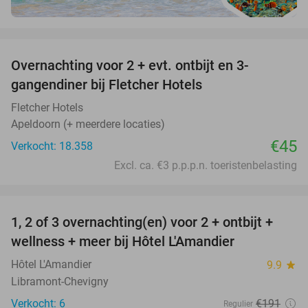
favorite_border
Overnachting voor 2 + evt. ontbijt en 3-
gangendiner bij Fletcher Hotels
Fletcher Hotels
Apeldoorn (+ meerdere locaties)
€45
Verkocht: 18.358
Excl. ca. €3 p.p.p.n. toeristenbelasting
favorite_border
1, 2 of 3 overnachting(en) voor 2 + ontbijt +
32%
NEW
wellness + meer bij Hôtel L'Amandier
TODAY
Hôtel L'Amandier
9.9
star
Libramont-Chevigny
Verkocht: 6
€191
Regulier