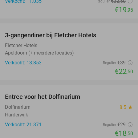
Verkocht: 11.035
€32
,50
Regulier
€19
,95
favorite_border
3-gangendiner bij Fletcher Hotels
42%
Fletcher Hotels
Apeldoorn (+ meerdere locaties)
Verkocht: 13.853
€39
Regulier
€22
,50
favorite_border
Entree voor het Dolfinarium
36%
Dolfinarium
8.5
star
Harderwijk
Verkocht: 21.371
€29
Regulier
€18
,50