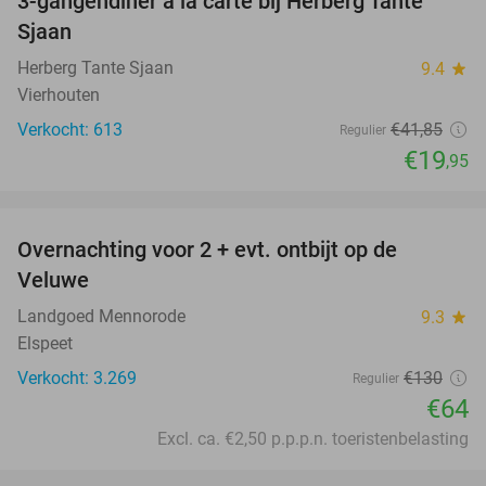
3-gangendiner à la carte bij Herberg Tante
52%
Sjaan
Herberg Tante Sjaan
9.4
star
Vierhouten
Verkocht: 613
€41
,85
Regulier
€19
,95
favorite_border
Overnachting voor 2 + evt. ontbijt op de
51%
Veluwe
Landgoed Mennorode
9.3
star
Elspeet
Verkocht: 3.269
€130
Regulier
€64
Excl. ca. €2,50 p.p.p.n. toeristenbelasting
favorite_border