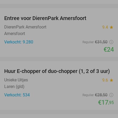
favorite_border
Entree voor DierenPark Amersfoort
24%
DierenPark Amersfoort
9.4
star
Amersfoort
Verkocht: 9.280
€31
,50
Regulier
€24
favorite_border
Huur E-chopper of duo-chopper (1, 2 of 3 uur)
37%
Unieke Uitjes
9.6
star
Laren (gld)
Verkocht: 534
€28
,50
Regulier
€17
,95