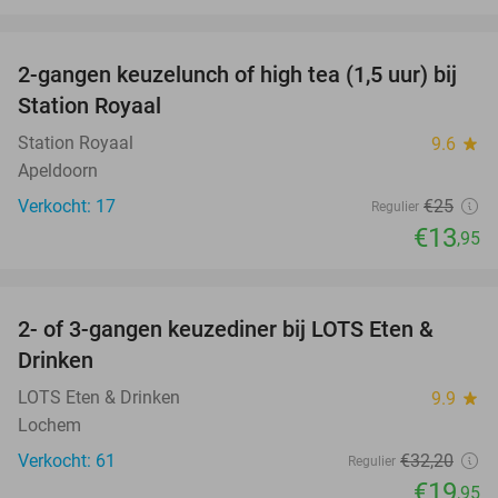
favorite_border
2-gangen keuzelunch of high tea (1,5 uur) bij
44%
Station Royaal
Station Royaal
9.6
star
Apeldoorn
Verkocht: 17
€25
Regulier
€13
,95
favorite_border
2- of 3-gangen keuzediner bij LOTS Eten &
38%
Drinken
LOTS Eten & Drinken
9.9
star
Lochem
Verkocht: 61
€32
,20
Regulier
€19
,95