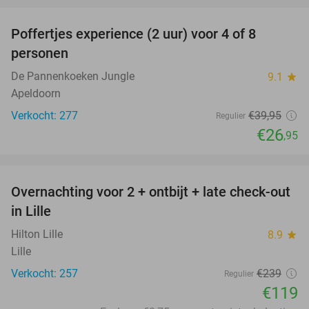
Poffertjes experience (2 uur) voor 4 of 8
33%
personen
De Pannenkoeken Jungle
9.1
star
Apeldoorn
Verkocht: 277
€39
,95
Regulier
€26
,95
favorite_border
Overnachting voor 2 + ontbijt + late check-out
50%
in Lille
Hilton Lille
8.9
star
Lille
Verkocht: 257
€239
Regulier
€119