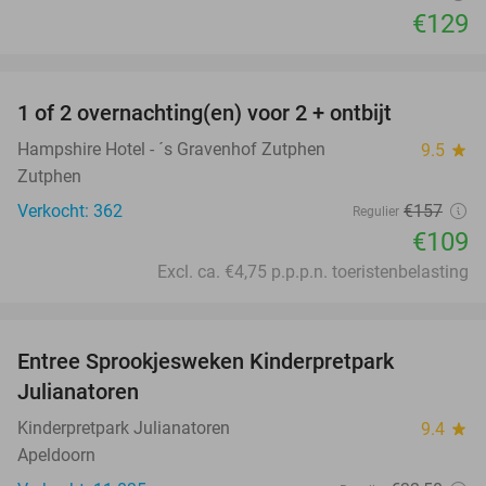
€129
favorite_border
1 of 2 overnachting(en) voor 2 + ontbijt
31%
Hampshire Hotel - ´s Gravenhof Zutphen
9.5
star
Zutphen
Verkocht: 362
€157
Regulier
€109
Excl. ca. €4,75 p.p.p.n. toeristenbelasting
favorite_border
Entree Sprookjesweken Kinderpretpark
39%
Julianatoren
Kinderpretpark Julianatoren
9.4
star
Apeldoorn