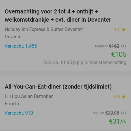
Overnachting voor 2 tot 4 + ontbijt +
35%
welkomstdrankje + evt. diner in Deventer
Holiday Inn Express & Suites Deventer
9.1
star
Deventer
Verkocht: 1.455
€162
Regulier
€105
Excl. ca. €1,95 p.p.p.n. toeristenbelasting
favorite_border
All-You-Can-Eat-diner (zonder tijdslimiet)
20%
Lili Lou Asian Bistrobar
9.8
star
Ermelo
Verkocht: 910
€39
,95
Regulier
€31
,95
favorite_border