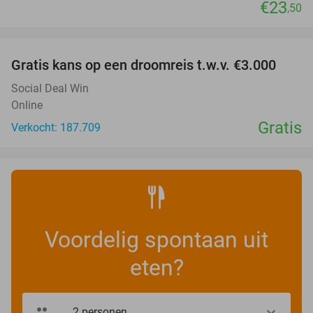
€23
,50
favorite_border
Gratis kans op een droomreis t.w.v. €3.000
Social Deal Win
Online
Gratis
Verkocht: 187.709
Voordelig spontaan uit
eten?