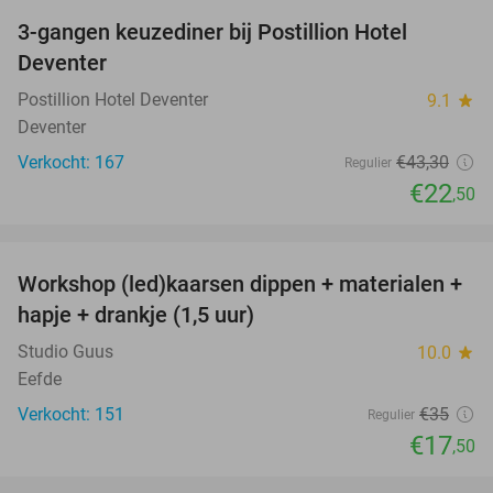
3-gangen keuzediner bij Postillion Hotel
48%
Deventer
Postillion Hotel Deventer
9.1
star
Deventer
Verkocht: 167
€43
,30
Regulier
€22
,50
favorite_border
Workshop (led)kaarsen dippen + materialen +
50%
hapje + drankje (1,5 uur)
Studio Guus
10.0
star
Eefde
Verkocht: 151
€35
Regulier
€17
,50
favorite_border