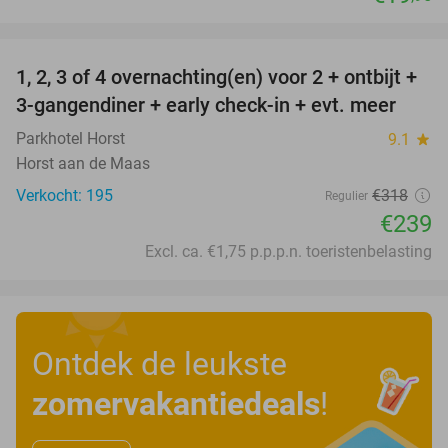
favorite_border
1, 2, 3 of 4 overnachting(en) voor 2 + ontbijt +
25%
3-gangendiner + early check-in + evt. meer
Parkhotel Horst
9.1
star
Horst aan de Maas
Verkocht: 195
€318
Regulier
€239
Excl. ca. €1,75 p.p.p.n. toeristenbelasting
Ontdek de leukste
zomervakantiedeals
!