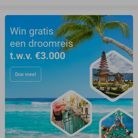
Win gratis
een droomreis
t.w.v. €3.000
Doe mee!