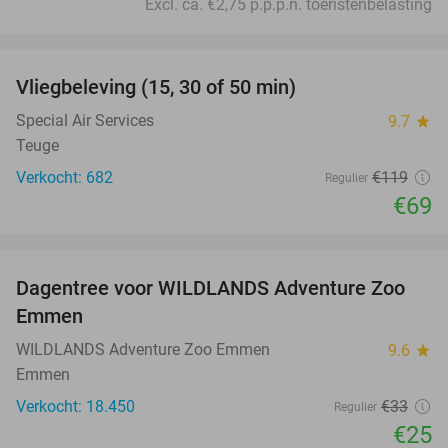
Excl. ca. €2,75 p.p.p.n. toeristenbelasting
favorite_border
Vliegbeleving (15, 30 of 50 min)
42%
Special Air Services
9.7
star
Teuge
Verkocht: 682
€119
Regulier
€69
favorite_border
Dagentree voor WILDLANDS Adventure Zoo
24%
Emmen
WILDLANDS Adventure Zoo Emmen
9.6
star
Emmen
Verkocht: 18.450
€33
Regulier
€25