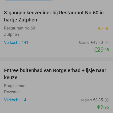
favorite_border
3-gangen keuzediner bij Restaurant No.60 in
39%
hartje Zutphen
Restaurant No.60
9.7
star
Zutphen
Verkocht: 141
€49
,20
Regulier
€29
,95
favorite_border
Entree buitenbad van Borgelerbad + ijsje naar
21%
NEW
keuze
TODAY
Borgelerbad
Deventer
Verkocht: 14
€8
,85
Regulier
€6
,95