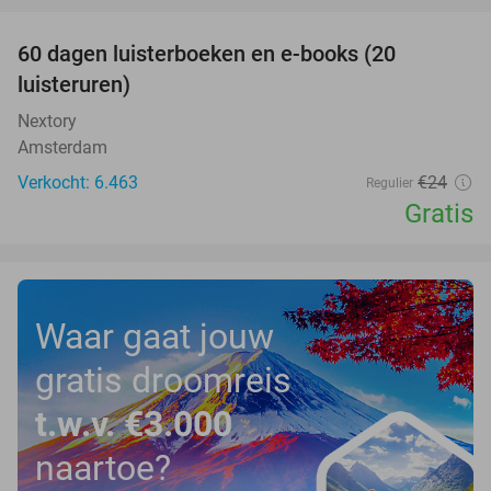
100%
60 dagen luisterboeken en e-books (20
luisteruren)
Nextory
Amsterdam
Verkocht: 6.463
€24
Regulier
Gratis
Waar gaat jouw
gratis droomreis
t.w.v. €3.000
naartoe?