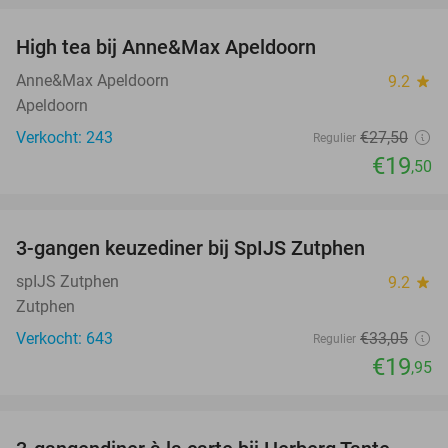
High tea bij Anne&Max Apeldoorn
29%
Anne&Max Apeldoorn
9.2
star
Apeldoorn
Verkocht: 243
€27
,50
Regulier
€19
,50
favorite_border
3-gangen keuzediner bij SpIJS Zutphen
40%
spIJS Zutphen
9.2
star
Zutphen
Verkocht: 643
€33
,05
Regulier
€19
,95
favorite_border