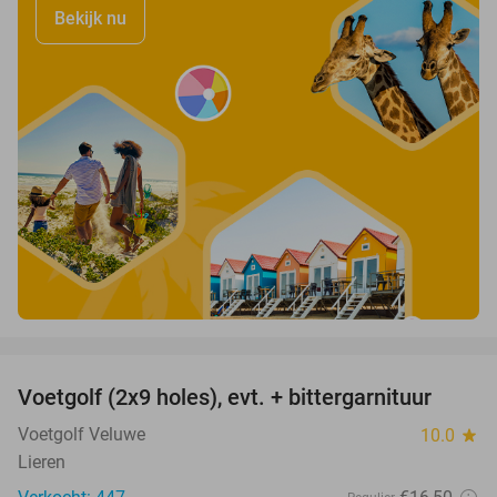
Bekijk nu
favorite_border
Voetgolf (2x9 holes), evt. + bittergarnituur
40%
Voetgolf Veluwe
10.0
star
Lieren