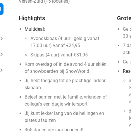
Velsen-Zuid (+5 locaties)
l
Highlights
Grote
Multideal:
Gel
30 
ard_arrow_right
Avondskipas (4 uur - geldig vanaf
17.00 uur) vanaf €24,95
7 d
actu
ard_arrow_right
Skipas (4 uur) vanaf €31,95
Gel
Kom overdag of in de avond 4 uur skiën
ard_arrow_right
of snowboarden bij SnowWorld
Res
Jij hebt toegang tot de prachtige indoor
n
skibaan
S
v
Beleef samen met je familie, vrienden of
v
collega's een dagje wintersport
d
Jij kunt lekker lang van de hellingen en
t
pistes afsuizen
v
365 dagen per jaar geopend!