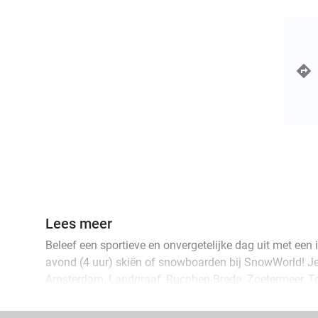
Lees meer
Beleef een sportieve en onvergetelijke dag uit met een
avond (4 uur) skiën of snowboarden bij SnowWorld! Je
Amsterdam, Landgraaf, Rucphen-Breda, Zoetermeer, Ter
altijd wel een SnowWorld bij jou in de buurt.