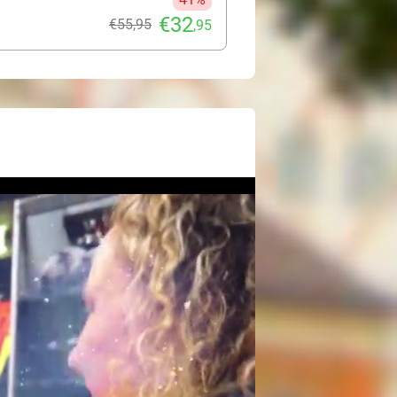
€32
€55
,95
,95