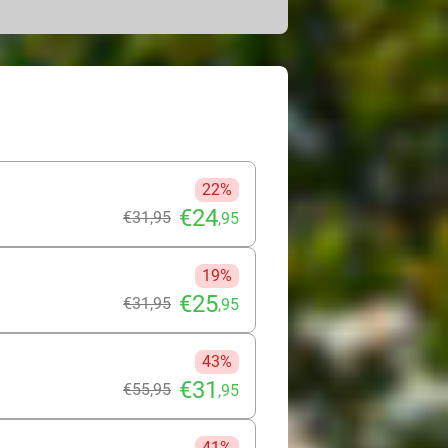
 écht op wintersport bent. Met diverse
 is je sneeuwbeleving compleet. Dat
22%
€24
€31
,95
,95
19%
€25
€31
,95
,95
43%
€31
€55
,95
,95
41%