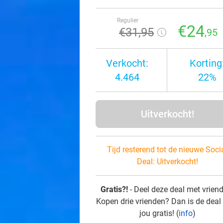
Regulier
€24
€31
,95
,95
Verkocht:
Korting
4.464
22%
Uitverkocht!
Tijd resterend tot de nieuwe Soci
Deal:
Uitverkocht!
Gratis?!
- Deel deze deal met vrien
Kopen drie vrienden? Dan is de deal
jou gratis! (
info
)