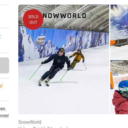
SOLD
OUT
:
al
den.
 voor
SnowWorld