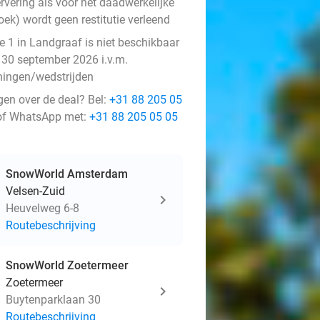
rvering als voor het daadwerkelijke
ek) wordt geen restitutie verleend
e 1 in Landgraaf is niet beschikbaar
 30 september 2026 i.v.m.
iningen/wedstrijden
gen over de deal? Bel:
+31 88 205 05
f WhatsApp met:
+31 88 205 05 05
SnowWorld Amsterdam
Velsen-Zuid
Heuvelweg 6-8
Routebeschrijving
SnowWorld Zoetermeer
Zoetermeer
Buytenparklaan 30
Routebeschrijving