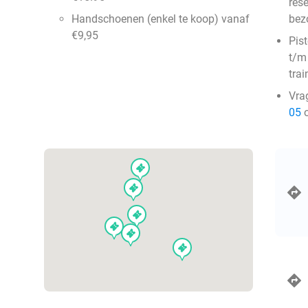
rese
Handschoenen (enkel te koop) vanaf
bezo
€9,95
Pist
t/m
tra
Vra
05
o
events
events
events
events
events
events