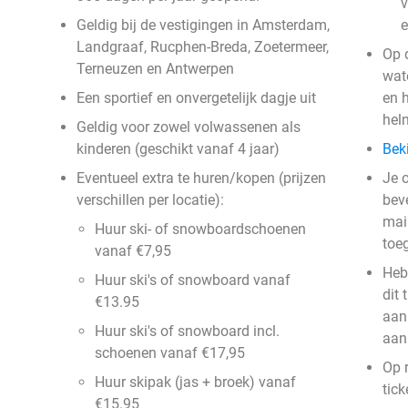
v
Geldig bij de vestigingen in Amsterdam,
e
Landgraaf, Rucphen-Breda, Zoetermeer,
Op 
Terneuzen en Antwerpen
wat
Een sportief en onvergetelijk dagje uit
en 
helm
Geldig voor zowel volwassenen als
kinderen (geschikt vanaf 4 jaar)
Bek
Eventueel extra te huren/kopen (prijzen
Je 
verschillen per locatie):
beve
mail
Huur ski- of snowboardschoenen
toe
vanaf €7,95
Heb
Huur ski's of snowboard vanaf
dit 
€13.95
aan 
Huur ski's of snowboard incl.
aan
schoenen vanaf €17,95
Op 
Huur skipak (jas + broek) vanaf
tic
€15.95