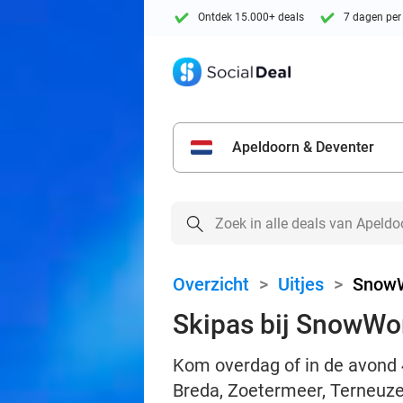
Ontdek 15.000+ deals
7 dagen per
Apeldoorn & Deventer
Overzicht
>
Uitjes
>
Snow
Skipas bij SnowWo
Kom overdag of in de avond 
Breda, Zoetermeer, Terneuze