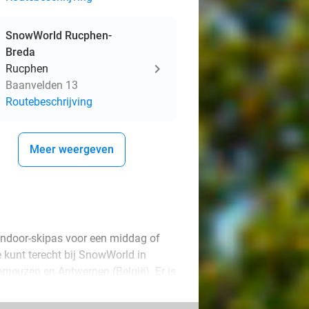
SnowWorld Rucphen-
Breda
Rucphen
Baanvelden 13
Routebeschrijving
Meer weergeven
 indoor-skipas voor een middag of
 kunt terecht bij SnowWorld in
neuzen en Antwerpen (België). Er is