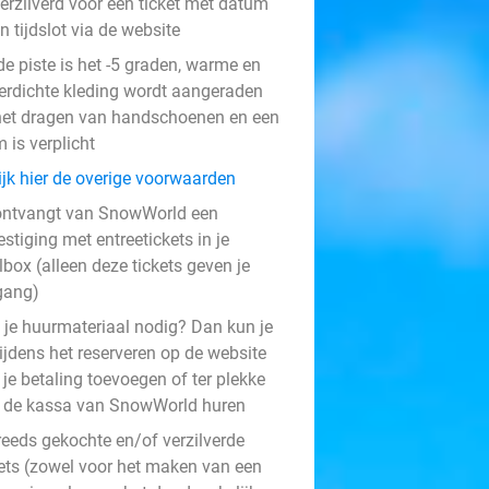
erzilverd voor een ticket met datum
n tijdslot via de website
de piste is het -5 graden, warme en
erdichte kleding wordt aangeraden
het dragen van handschoenen en een
 is verplicht
ijk hier de overige voorwaarden
ontvangt van SnowWorld een
stiging met entreetickets in je
box (alleen deze tickets geven je
gang)
 je huurmateriaal nodig? Dan kun je
tijdens het reserveren op de website
je betaling toevoegen of ter plekke
 de kassa van SnowWorld huren
reeds gekochte en/of verzilverde
kets (zowel voor het maken van een