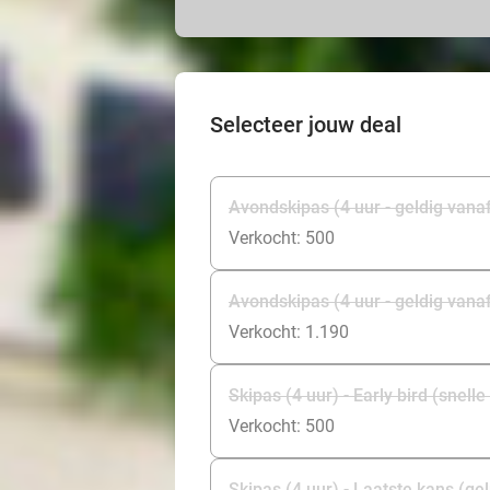
Selecteer jouw deal
Avondskipas (4 uur - geldig vanaf 
Verkocht: 500
Avondskipas (4 uur - geldig vanaf
Verkocht: 1.190
Skipas (4 uur) - Early bird (snell
Verkocht: 500
Skipas (4 uur) - Laatste kans (ge