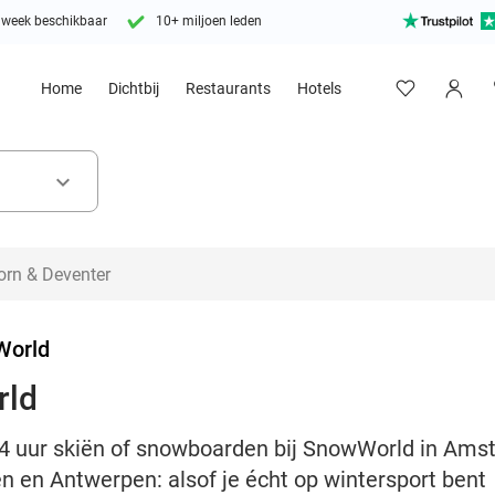
 week beschikbaar
10+ miljoen leden
Home
Dichtbij
Restaurants
Hotels
keyboard_arrow_down
World
rld
4 uur skiën of snowboarden bij SnowWorld in Ams
n en Antwerpen: alsof je écht op wintersport bent