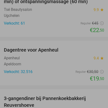
min) of ontspanningsmassage (60 min)
Tsé Beautysalon
9.9
star
Ugchelen
Verkocht: 61
€45
Regulier
€22
,50
favorite_border
Dagentree voor Apenheul
36%
Apenheul
9.4
star
Apeldoorn
Verkocht: 32.516
€30
,50
Regulier
€19
,50
favorite_border
3-gangendiner bij Pannenkoekbakkerij
47%
Reuvershoeve