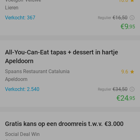
10.0
star
Lieren
Verkocht: 367
€16
,50
Regulier
€9
,95
favorite_border
All-You-Can-Eat tapas + dessert in hartje
28%
Apeldoorn
Spaans Restaurant Catalunia
9.6
star
Apeldoorn
Verkocht: 2.540
€34
,50
Regulier
€24
,95
favorite_border
Gratis kans op een droomreis t.w.v. €3.000
Social Deal Win