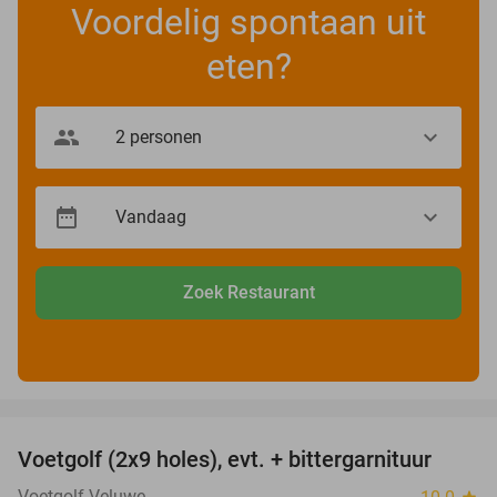
Voordelig spontaan uit
eten?
Zoek Restaurant
favorite_border
Voetgolf (2x9 holes), evt. + bittergarnituur
40%
Voetgolf Veluwe