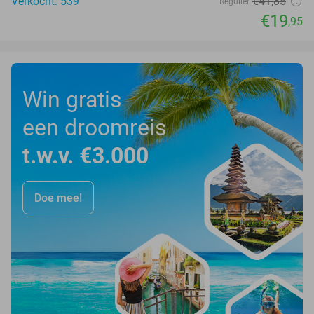
Verkocht: 539
€41
,85
Regulier
€19
,95
Win gratis
een droomreis
t.w.v. €3.000
Doe mee!