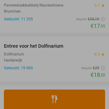
Pannenkoekbakkerij Reuvershoeve
9.7
star
Brummen
Verkocht: 11.335
€34
,10
Regulier
€17
,95
favorite_border
Entree voor het Dolfinarium
36%
Dolfinarium
8.5
star
Harderwijk
Verkocht: 19.969
€29
Regulier
€18
,50