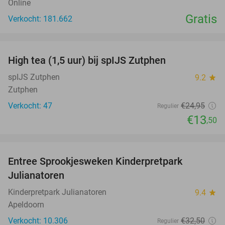
Online
Gratis
Verkocht: 181.662
favorite_border
High tea (1,5 uur) bij spIJS Zutphen
46%
spIJS Zutphen
9.2
star
Zutphen
Verkocht: 47
€24
,95
Regulier
€13
,50
favorite_border
Entree Sprookjesweken Kinderpretpark
39%
Julianatoren
Kinderpretpark Julianatoren
9.4
star
Apeldoorn
Verkocht: 10.306
€32
,50
Regulier