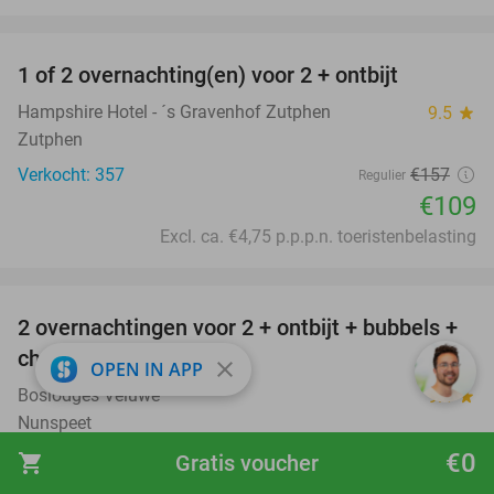
favorite_border
1 of 2 overnachting(en) voor 2 + ontbijt
31%
Hampshire Hotel - ´s Gravenhof Zutphen
9.5
star
Zutphen
Verkocht: 357
€157
Regulier
€109
Excl. ca. €4,75 p.p.p.n. toeristenbelasting
favorite_border
2 overnachtingen voor 2 + ontbijt + bubbels +
40%
chocola + e-bikes
close
OPEN IN APP
Boslodges Veluwe
9.4
star
Nunspeet
€0
Verkocht: 118
€411
shopping_cart
Gratis voucher
Regulier
€245