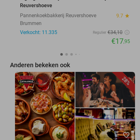
Reuvershoeve
Pannenkoekbakkerij Reuvershoeve
9.7
star
Brummen
Verkocht: 11.335
€34
,10
Regulier
€17
,95
Anderen bekeken ook
28%
favorite_border