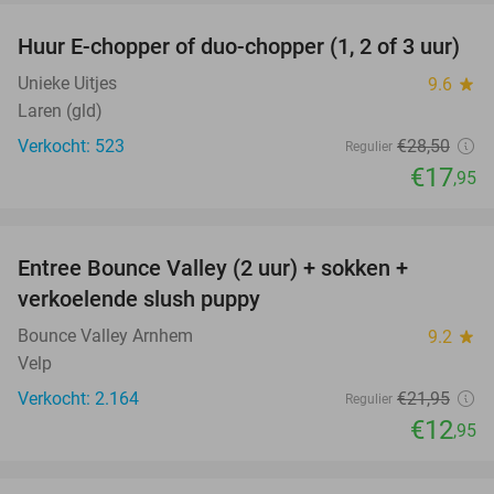
Huur E-chopper of duo-chopper (1, 2 of 3 uur)
37%
Unieke Uitjes
9.6
star
Laren (gld)
Verkocht: 523
€28
,50
Regulier
€17
,95
favorite_border
Entree Bounce Valley (2 uur) + sokken +
41%
verkoelende slush puppy
Bounce Valley Arnhem
9.2
star
Velp
Verkocht: 2.164
€21
,95
Regulier
€12
,95