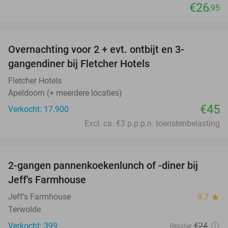
€26
,95
favorite_border
Overnachting voor 2 + evt. ontbijt en 3-
gangendiner bij Fletcher Hotels
Fletcher Hotels
Apeldoorn (+ meerdere locaties)
€45
Verkocht: 17.900
Excl. ca. €3 p.p.p.n. toeristenbelasting
favorite_border
2-gangen pannenkoekenlunch of -diner bij
38%
Jeff's Farmhouse
Jeff's Farmhouse
9.7
star
Terwolde
Verkocht: 399
€24
Regulier