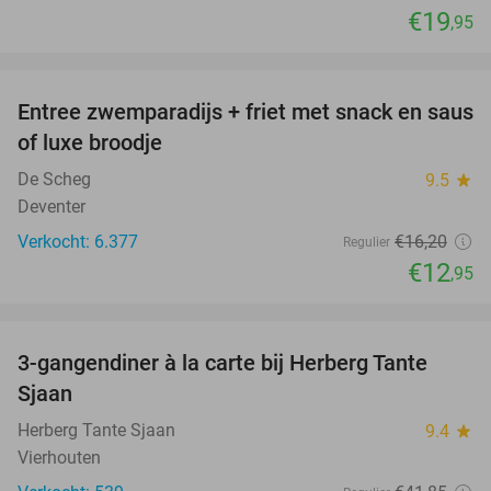
€19
,95
favorite_border
Entree zwemparadijs + friet met snack en saus
20%
of luxe broodje
De Scheg
9.5
star
Deventer
Verkocht: 6.377
€16
,20
Regulier
€12
,95
favorite_border
3-gangendiner à la carte bij Herberg Tante
52%
Sjaan
Herberg Tante Sjaan
9.4
star
Vierhouten