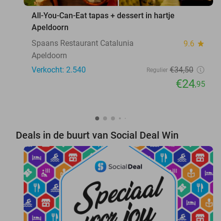
All-You-Can-Eat tapas + dessert in hartje
Apeldoorn
Spaans Restaurant Catalunia
9.6
star
Apeldoorn
Verkocht: 2.540
€34
,50
Regulier
€24
,95
Deals in de buurt van Social Deal Win