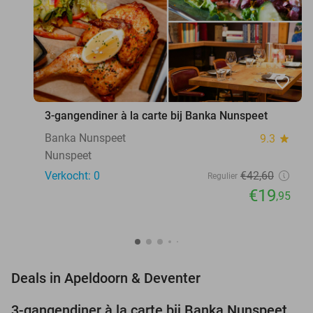
favorite_border
3-gangendiner à la carte bij Banka Nunspeet
Banka Nunspeet
9.3
star
Nunspeet
Verkocht: 0
€42
,60
Regulier
€19
,95
favorite_border
Deals in Apeldoorn & Deventer
3-gangendiner à la carte bij Banka Nunspeet