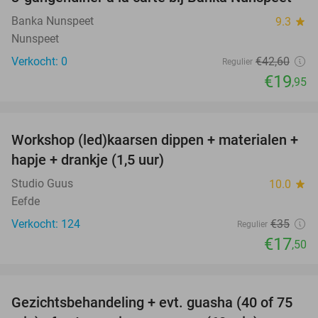
53%
NEW
TODAY
Banka Nunspeet
9.3
star
Nunspeet
Verkocht: 0
€42
,60
Regulier
€19
,95
favorite_border
Workshop (led)kaarsen dippen + materialen +
50%
hapje + drankje (1,5 uur)
Studio Guus
10.0
star
Eefde
Verkocht: 124
€35
Regulier
€17
,50
favorite_border
Gezichtsbehandeling + evt. guasha (40 of 75
50%