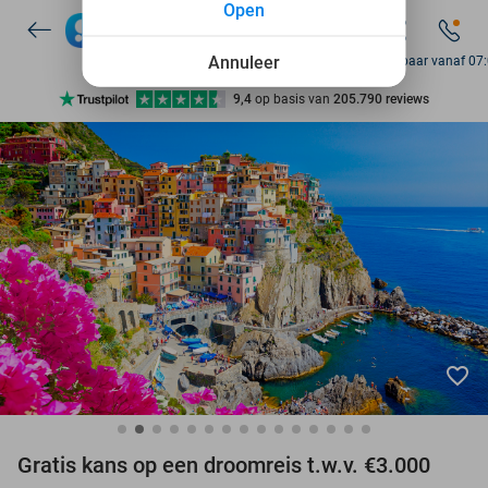
Open
Annuleer
Bereikbaar vanaf 07
Ontdek 15.000+ deals
7 dagen per week beschikbaar
10+ miljoen leden
9,4
op basis van
205.790 reviews
Ontdek 15.000+ deals
7 dagen per week beschikbaar
10+ miljoen leden
favorite_border
Gratis kans op een droomreis t.w.v. €3.000