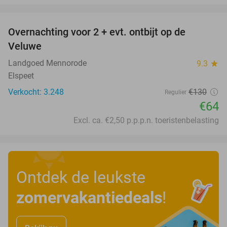
favorite_border
Overnachting voor 2 + evt. ontbijt op de
51%
Veluwe
Landgoed Mennorode
9.3
star
Elspeet
Verkocht: 3.248
€130
Regulier
€64
Excl. ca. €2,50 p.p.p.n. toeristenbelasting
Ontdek de leukste
zomervakantiedeals
!