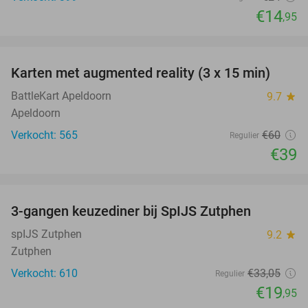
€14
,95
favorite_border
Karten met augmented reality (3 x 15 min)
35%
BattleKart Apeldoorn
9.7
star
Apeldoorn
Verkocht: 565
€60
Regulier
€39
favorite_border
3-gangen keuzediner bij SpIJS Zutphen
40%
spIJS Zutphen
9.2
star
Zutphen
Verkocht: 610
€33
,05
Regulier
€19
,95