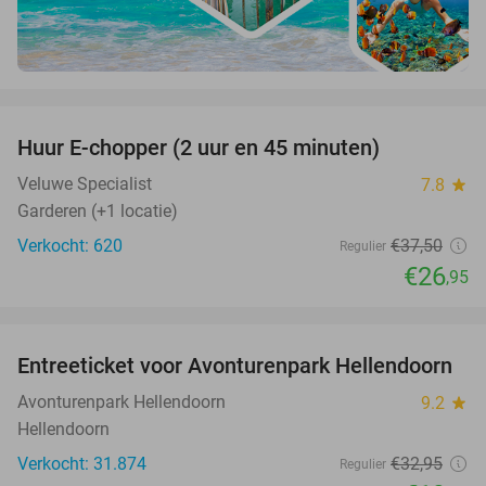
favorite_border
Huur E-chopper (2 uur en 45 minuten)
28%
Veluwe Specialist
7.8
star
Garderen (+1 locatie)
Verkocht: 620
€37
,50
Regulier
€26
,95
favorite_border
Entreeticket voor Avonturenpark Hellendoorn
41%
Avonturenpark Hellendoorn
9.2
star
Hellendoorn
Verkocht: 31.874
€32
,95
Regulier