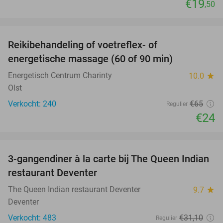
€19
,50
favorite_border
Reikibehandeling of voetreflex- of
63%
SOLD
energetische massage (60 of 90 min)
OUT
Energetisch Centrum Charinty
10.0
star
Olst
Verkocht: 240
€65
Regulier
€24
favorite_border
3-gangendiner à la carte bij The Queen Indian
28%
restaurant Deventer
The Queen Indian restaurant Deventer
9.7
star
Deventer
Verkocht: 483
€31
,10
Regulier