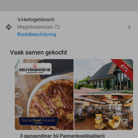
's-Hertogenbosch
Magistratenlaan 72
Routebeschrijving
Vaak samen gekocht
47%
favorite_border
3-gangendiner bij Pannenkoekbakkerij