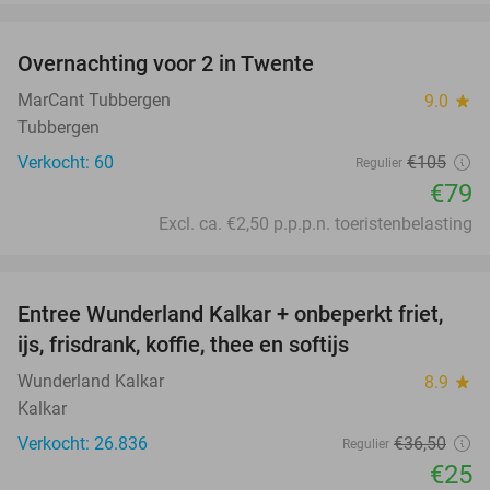
favorite_border
Overnachting voor 2 in Twente
25%
MarCant Tubbergen
9.0
star
Tubbergen
Verkocht: 60
€105
Regulier
€79
Excl. ca. €2,50 p.p.p.n. toeristenbelasting
favorite_border
Entree Wunderland Kalkar + onbeperkt friet,
32%
ijs, frisdrank, koffie, thee en softijs
Wunderland Kalkar
8.9
star
Kalkar
Verkocht: 26.836
€36
,50
Regulier
€25