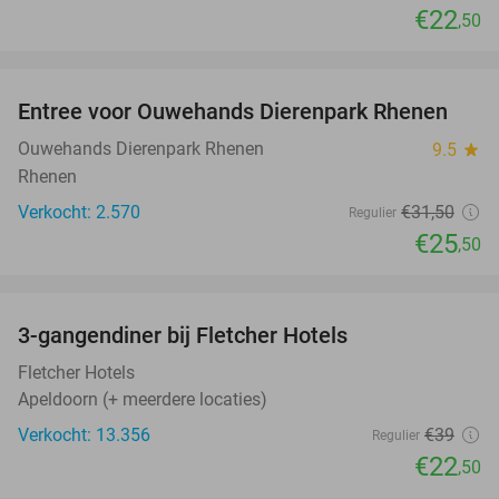
€22
,50
favorite_border
Entree voor Ouwehands Dierenpark Rhenen
19%
Ouwehands Dierenpark Rhenen
9.5
star
Rhenen
Verkocht: 2.570
€31
,50
Regulier
€25
,50
favorite_border
3-gangendiner bij Fletcher Hotels
42%
Fletcher Hotels
Apeldoorn (+ meerdere locaties)
Verkocht: 13.356
€39
Regulier
€22
,50