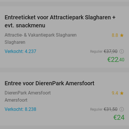
favorite_border
Entreeticket voor Attractiepark Slagharen +
41%
evt. snackmenu
Attractie- & Vakantiepark Slagharen
8.8
star
Slagharen
Verkocht: 4.237
€37
,90
Regulier
€22
,40
favorite_border
Entree voor DierenPark Amersfoort
24%
DierenPark Amersfoort
9.4
star
Amersfoort
Verkocht: 8.238
€31
,50
Regulier
€24
favorite_border