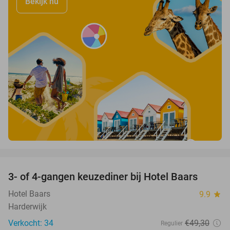
Bekijk nu
favorite_border
3- of 4-gangen keuzediner bij Hotel Baars
45%
Hotel Baars
9.9
star
Harderwijk
Verkocht: 34
€49
,30
Regulier