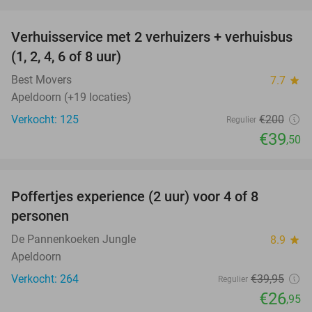
favorite_border
Verhuisservice met 2 verhuizers + verhuisbus
80%
(1, 2, 4, 6 of 8 uur)
Best Movers
7.7
star
Apeldoorn (+19 locaties)
Verkocht: 125
€200
Regulier
€39
,50
favorite_border
Poffertjes experience (2 uur) voor 4 of 8
33%
personen
De Pannenkoeken Jungle
8.9
star
Apeldoorn
Verkocht: 264
€39
,95
Regulier
€26
,95