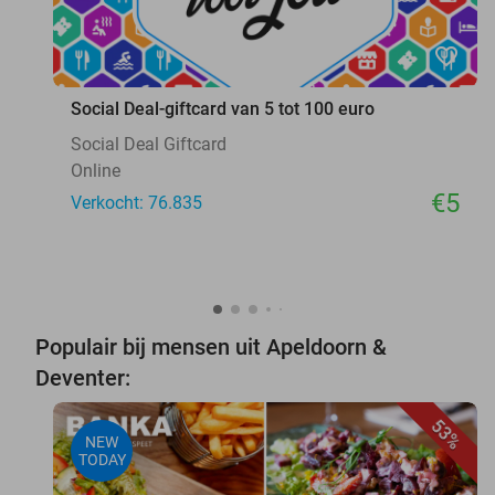
favorite_border
Social Deal-giftcard van 5 tot 100 euro
Social Deal Giftcard
Online
€5
Verkocht: 76.835
Populair bij mensen uit Apeldoorn &
Deventer:
53%
NEW
TODAY