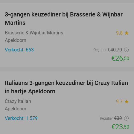
3-gangen keuzediner bij Brasserie & Wijnbar
35%
Martins
Brasserie & Wijnbar Martins
9.8
star
Apeldoorn
Verkocht: 663
€40
,70
Regulier
€26
,50
favorite_border
Italiaans 3-gangen keuzediner bij Crazy Italian
27%
in hartje Apeldoorn
Crazy Italian
9.7
star
Apeldoorn
Verkocht: 1.579
€32
Regulier
€23
,50