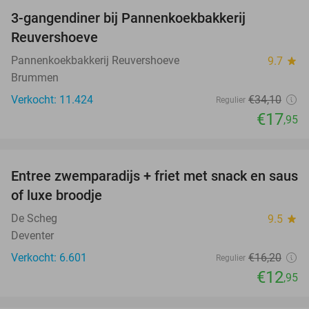
3-gangendiner bij Pannenkoekbakkerij
47%
Reuvershoeve
Pannenkoekbakkerij Reuvershoeve
9.7
star
Brummen
Verkocht: 11.424
€34
,10
Regulier
€17
,95
favorite_border
Entree zwemparadijs + friet met snack en saus
20%
of luxe broodje
De Scheg
9.5
star
Deventer
Verkocht: 6.601
€16
,20
Regulier
€12
,95
favorite_border