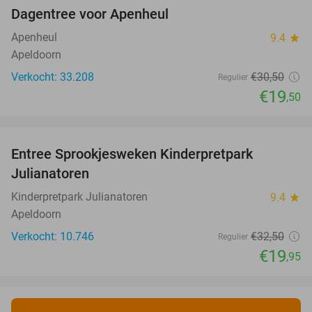
Dagentree voor Apenheul
36%
Apenheul
9.4
star
Apeldoorn
Verkocht: 33.208
€30
,50
Regulier
€19
,50
favorite_border
Entree Sprookjesweken Kinderpretpark
39%
Julianatoren
Kinderpretpark Julianatoren
9.4
star
Apeldoorn
Verkocht: 10.746
€32
,50
Regulier
€19
,95