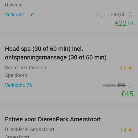
Deventer
Verkocht: 162
€43
,30
Regulier
€22
,50
favorite_border
Head spa (30 of 60 min) incl.
50%
ontspanningsmassage (30 of 60 min)
Sadaf beautysalon
9.6
star
Apeldoorn
Verkocht: 76
€90
Regulier
€45
favorite_border
Entree voor DierenPark Amersfoort
24%
DierenPark Amersfoort
9.4
star
Amersfoort