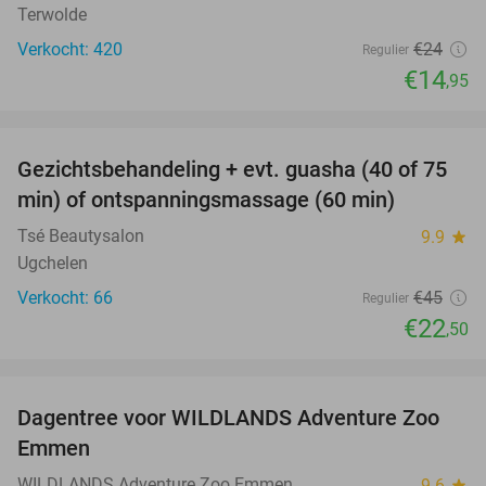
Terwolde
Verkocht: 420
€24
Regulier
€14
,95
favorite_border
Gezichtsbehandeling + evt. guasha (40 of 75
50%
SOLD
min) of ontspanningsmassage (60 min)
OUT
Tsé Beautysalon
9.9
star
Ugchelen
Verkocht: 66
€45
Regulier
€22
,50
favorite_border
Dagentree voor WILDLANDS Adventure Zoo
24%
Emmen
WILDLANDS Adventure Zoo Emmen
9.6
star