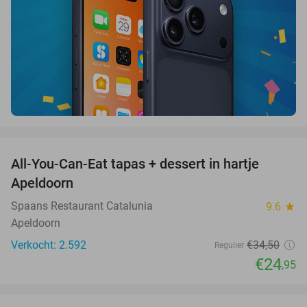
favorite_border
All-You-Can-Eat tapas + dessert in hartje
28%
Apeldoorn
Spaans Restaurant Catalunia
9.6
star
Apeldoorn
Verkocht: 2.592
€34
,50
Regulier
€24
,95
favorite_border