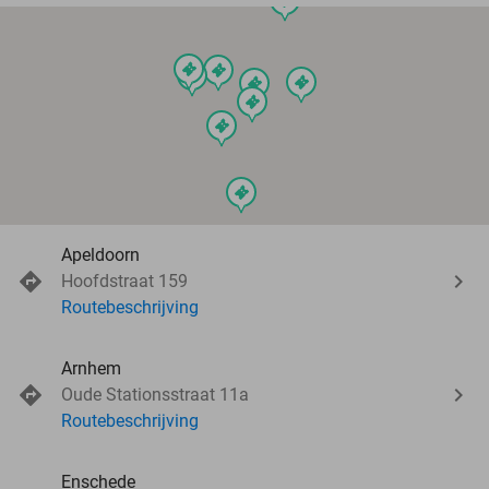
events
events
events
events
events
events
events
events
events
Apeldoorn
Hoofdstraat 159
Routebeschrijving
Arnhem
Oude Stationsstraat 11a
Routebeschrijving
Enschede