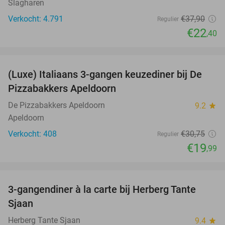
Slagharen
Verkocht: 4.791
€37
,90
Regulier
€22
,40
favorite_border
(Luxe) Italiaans 3-gangen keuzediner bij De
35%
Pizzabakkers Apeldoorn
De Pizzabakkers Apeldoorn
9.2
star
Apeldoorn
Verkocht: 408
€30
,75
Regulier
€19
,99
favorite_border
3-gangendiner à la carte bij Herberg Tante
52%
Sjaan
Herberg Tante Sjaan
9.4
star