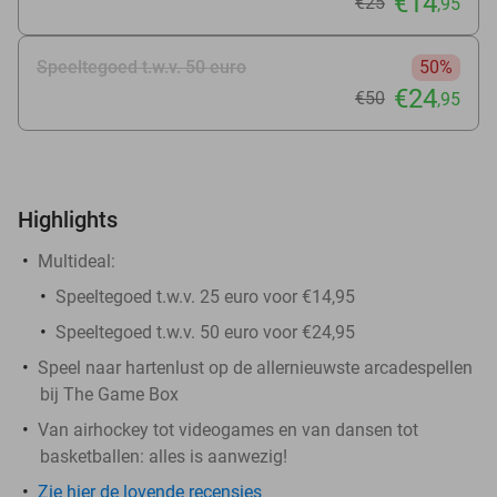
€14
€25
,95
Speeltegoed t.w.v. 50 euro
50%
€24
€50
,95
Highlights
Multideal:
Speeltegoed t.w.v. 25 euro voor €14,95
Speeltegoed t.w.v. 50 euro voor €24,95
Speel naar hartenlust op de allernieuwste arcadespellen
bij The Game Box
Van airhockey tot videogames en van dansen tot
basketballen: alles is aanwezig!
Zie hier de lovende recensies