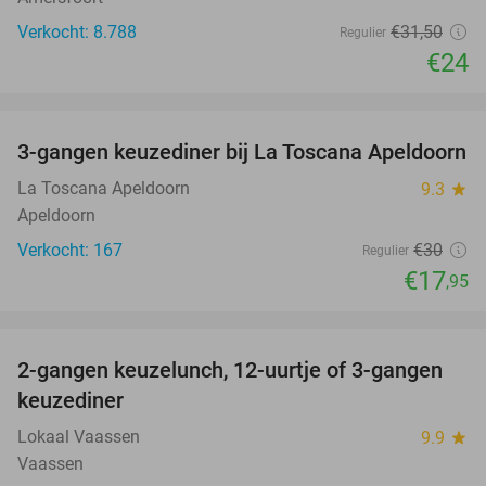
Verkocht: 8.788
€31
,50
Regulier
€24
favorite_border
3-gangen keuzediner bij La Toscana Apeldoorn
40%
La Toscana Apeldoorn
9.3
star
Apeldoorn
Verkocht: 167
€30
Regulier
€17
,95
favorite_border
2-gangen keuzelunch, 12-uurtje of 3-gangen
43%
keuzediner
Lokaal Vaassen
9.9
star
Vaassen