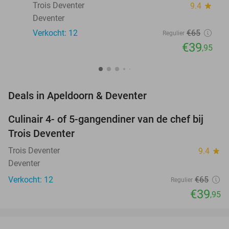
Trois Deventer
9.4
star
Deventer
Verkocht: 12
€65
Regulier
€39
,95
favorite_border
Deals in Apeldoorn & Deventer
Culinair 4- of 5-gangendiner van de chef bij
39%
NEW
Trois Deventer
TODAY
Trois Deventer
9.4
star
Deventer
Verkocht: 12
€65
Regulier
€39
,95
favorite_border