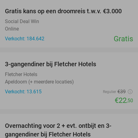
Gratis kans op een droomreis t.w.v. €3.000
Social Deal Win
Online
Gratis
Verkocht: 184.642
favorite_border
3-gangendiner bij Fletcher Hotels
42%
Fletcher Hotels
Apeldoorn (+ meerdere locaties)
Verkocht: 13.615
€39
Regulier
€22
,50
favorite_border
Overnachting voor 2 + evt. ontbijt en 3-
gangendiner bij Fletcher Hotels