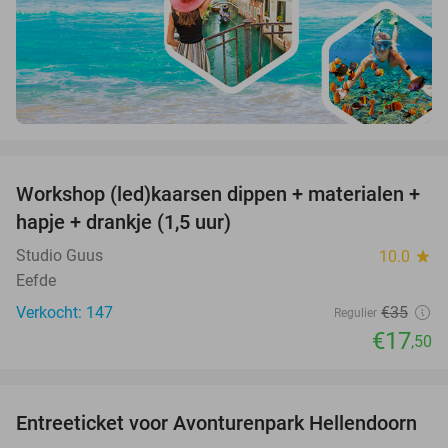
favorite_border
Workshop (led)kaarsen dippen + materialen +
50%
hapje + drankje (1,5 uur)
Studio Guus
10.0
star
Eefde
Verkocht: 147
€35
Regulier
€17
,50
favorite_border
Entreeticket voor Avonturenpark Hellendoorn
41%