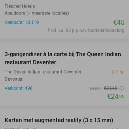
Fletcher Hotels
Apeldoorn (+ meerdere locaties)
€45
Verkocht: 18.119
Excl. ca. €3 p.p.p.n. toeristenbelasting
favorite_border
3-gangendiner à la carte bij The Queen Indian
20%
restaurant Deventer
The Queen Indian restaurant Deventer
9.7
star
Deventer
Verkocht: 496
€31
,10
Regulier
€24
,95
favorite_border
Karten met augmented reality (3 x 15 min)
35%