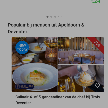
€24
Populair bij mensen uit Apeldoorn &
Deventer:
39%
NEW
TODAY
favorite_border
Culinair 4- of 5-gangendiner van de chef bij Trois
Deventer