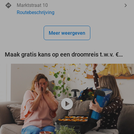
Marktstraat 10
Routebeschrijving
Meer weergeven
Maak gratis kans op een droomreis t.w.v. €3.000!
play_circle