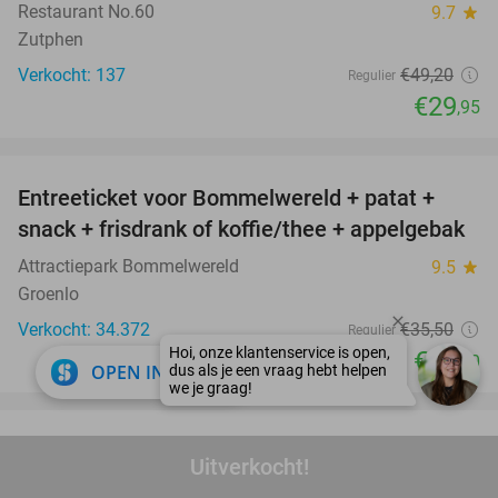
Restaurant No.60
9.7
star
Zutphen
Verkocht: 137
€49
,20
Regulier
€29
,95
favorite_border
Entreeticket voor Bommelwereld + patat +
23%
snack + frisdrank of koffie/thee + appelgebak
Attractiepark Bommelwereld
9.5
star
Groenlo
Verkocht: 34.372
€35
,50
Regulier
€27
,50
close
OPEN IN APP
favorite_border
Entree voor Ouwehands Dierenpark Rhenen
19%
Uitverkocht!
Ouwehands Dierenpark Rhenen
9.5
star