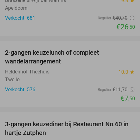
Brasserie & Wijnbar Martins
9.8
star
Apeldoorn
Verkocht: 681
€40
,70
Regulier
€26
,50
favorite_border
2-gangen keuzelunch of compleet
36%
wandelarrangement
Heldenhof Theehuis
10.0
star
Twello
Verkocht: 576
€11
,70
Regulier
€7
,50
favorite_border
3-gangen keuzediner bij Restaurant No.60 in
39%
hartje Zutphen