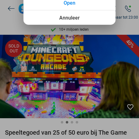
Open
Ontdek 15.000+ deals
7 dagen per week beschikbaar
Annuleer
Bereikbaar tot 23:00
10+ miljoen leden
9,4
op basis van
206.057 reviews
40%
SOLD
Ontdek 15.000+ deals
OUT
7 dagen per week beschikbaar
10+ miljoen leden
favorite_border
Speeltegoed van 25 of 50 euro bij The Game