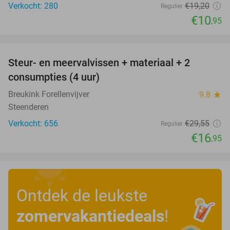
Verkocht: 280
€19
,20
Regulier
€10
,95
favorite_border
Steur- en meervalvissen + materiaal + 2
43%
consumpties (4 uur)
Breukink Forellenvijver
9.8
star
Steenderen
Verkocht: 656
€29
,55
Regulier
€16
,95
Ontdek de leukste
zomervakantiedeals
!