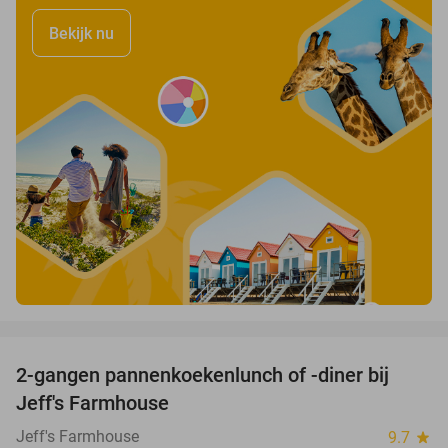
Bekijk nu
favorite_border
2-gangen pannenkoekenlunch of -diner bij
38%
Jeff's Farmhouse
Jeff's Farmhouse
9.7
star