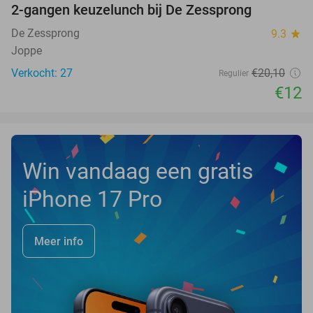
2-gangen keuzelunch bij De Zessprong
40%
NEW
TODAY
De Zessprong
9.3
star
Joppe
Verkocht: 27
€20
,10
Regulier
€12
Win vandaag een gratis
iPhone 17 Pro
Meer info