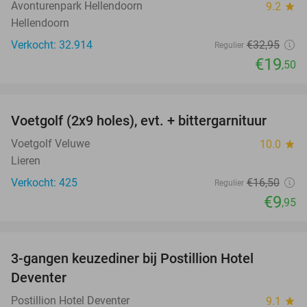
Avonturenpark Hellendoorn
9.2
star
Hellendoorn
Verkocht: 32.914
€32
,95
Regulier
€19
,50
favorite_border
Voetgolf (2x9 holes), evt. + bittergarnituur
40%
Voetgolf Veluwe
10.0
star
Lieren
Verkocht: 425
€16
,50
Regulier
€9
,95
favorite_border
3-gangen keuzediner bij Postillion Hotel
48%
Deventer
Postillion Hotel Deventer
9.1
star