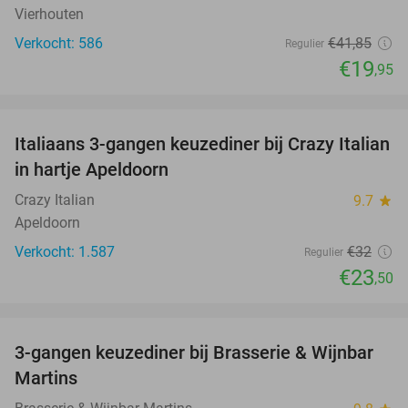
Vierhouten
Verkocht: 586
€41
,85
Regulier
€19
,95
favorite_border
Italiaans 3-gangen keuzediner bij Crazy Italian
27%
in hartje Apeldoorn
Crazy Italian
9.7
star
Apeldoorn
Verkocht: 1.587
€32
Regulier
€23
,50
favorite_border
3-gangen keuzediner bij Brasserie & Wijnbar
35%
Martins