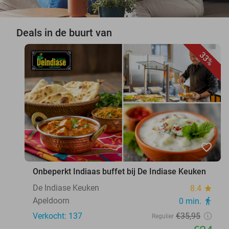
Deals in de buurt van
33%
favorite_border
Onbeperkt Indiaas buffet bij De Indiase Keuken
De Indiase Keuken
8.4
star
Apeldoorn
0 min.
directions_walk
Verkocht: 137
€35
,95
Regulier