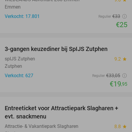
Emmen
Verkocht: 17.801
€33
Regulier
€25
favorite_border
3-gangen keuzediner bij SpIJS Zutphen
40%
spIJS Zutphen
9.2
star
Zutphen
Verkocht: 627
€33
,05
Regulier
€19
,95
favorite_border
Entreeticket voor Attractiepark Slagharen +
41%
evt. snackmenu
Attractie- & Vakantiepark Slagharen
8.8
star