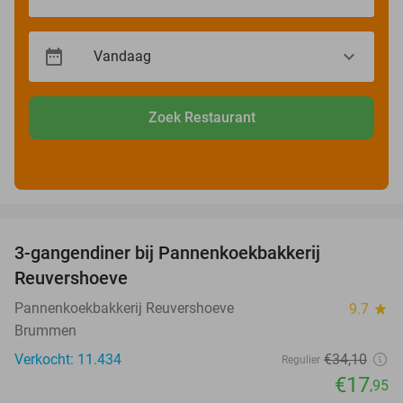
Zoek Restaurant
favorite_border
3-gangendiner bij Pannenkoekbakkerij
47%
Reuvershoeve
Pannenkoekbakkerij Reuvershoeve
9.7
star
Brummen
Verkocht: 11.434
€34
,10
Regulier
€17
,95