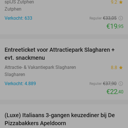
spIJS Zutphen
9.2
star
Zutphen
Verkocht: 633
€33
,05
Regulier
€19
,95
favorite_border
Entreeticket voor Attractiepark Slagharen +
41%
evt. snackmenu
Attractie- & Vakantiepark Slagharen
8.8
star
Slagharen
Verkocht: 4.889
€37
,90
Regulier
€22
,40
favorite_border
(Luxe) Italiaans 3-gangen keuzediner bij De
35%
Pizzabakkers Apeldoorn