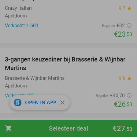
Crazy Italian
9.7
star
Apeldoorn
Verkocht: 1.601
€32
Regulier
€23
,50
favorite_border
3-gangen keuzediner bij Brasserie & Wijnbar
35%
Martins
Brasserie & Wijnbar Martins
9.8
star
Apeldoorn
Verkocht: 683
€40
,70
Regulier
close
OPEN IN APP
€26
,50
favorite_border
€27
shopping_cart
Selecteer deal
2-gangen keuzelunch of compleet
36%
,50