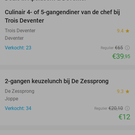
Culinair 4- of 5-gangendiner van de chef bij
39%
NEW
Trois Deventer
TODAY
Trois Deventer
9.4
star
Deventer
Verkocht: 23
€65
Regulier
€39
,95
favorite_border
2-gangen keuzelunch bij De Zessprong
40%
NEW
TODAY
De Zessprong
9.3
star
Joppe
Verkocht: 34
€20
,10
Regulier
€12