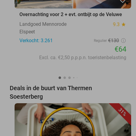
Overnachting voor 2 + evt. ontbijt op de Veluwe
Landgoed Mennorode
9.3
star
Elspeet
Verkocht: 3.261
€130
Regulier
€64
Excl. ca. €2,50 p.p.p.n. toeristenbelasting
Deals in de buurt van Thermen
Soesterberg
31%