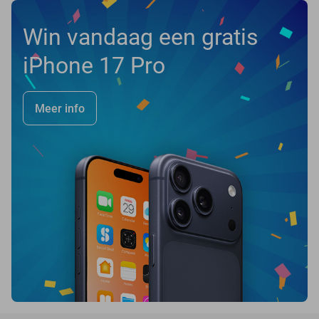
Win vandaag een gratis
iPhone 17 Pro
Meer info
favorite_border