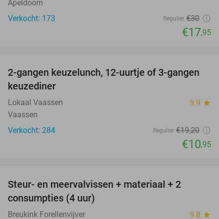
Apeldoorn
Verkocht: 173
€30
Regulier
€17
,95
favorite_border
2-gangen keuzelunch, 12-uurtje of 3-gangen
43%
keuzediner
Lokaal Vaassen
9.9
star
Vaassen
Verkocht: 284
€19
,20
Regulier
€10
,95
favorite_border
Steur- en meervalvissen + materiaal + 2
43%
consumpties (4 uur)
Breukink Forellenvijver
9.8
star