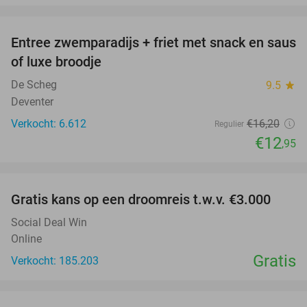
favorite_border
Entree zwemparadijs + friet met snack en saus
20%
of luxe broodje
De Scheg
9.5
star
Deventer
Verkocht: 6.612
€16
,20
Regulier
€12
,95
favorite_border
Gratis kans op een droomreis t.w.v. €3.000
Social Deal Win
Online
Gratis
Verkocht: 185.203
favorite_border