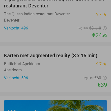
20%
restaurant Deventer
The Queen Indian restaurant Deventer
9.7
star
Deventer
Verkocht: 496
€31
,10
Regulier
€24
,95
favorite_border
Karten met augmented reality (3 x 15 min)
35%
BattleKart Apeldoorn
9.7
star
Apeldoorn
Verkocht: 596
€60
Regulier
€39