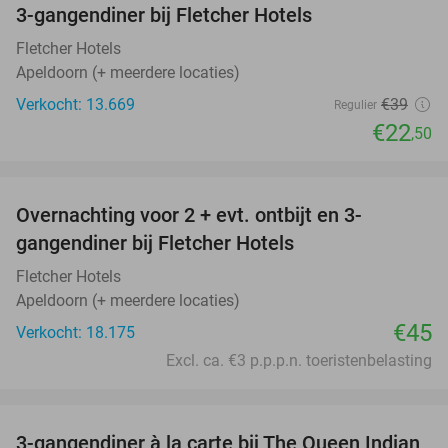
3-gangendiner bij Fletcher Hotels
42%
Fletcher Hotels
Apeldoorn (+ meerdere locaties)
Verkocht: 13.669
€39
Regulier
€22
,50
favorite_border
Overnachting voor 2 + evt. ontbijt en 3-
gangendiner bij Fletcher Hotels
Fletcher Hotels
Apeldoorn (+ meerdere locaties)
€45
Verkocht: 18.175
Excl. ca. €3 p.p.p.n. toeristenbelasting
favorite_border
3-gangendiner à la carte bij The Queen Indian