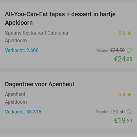
All-You-Can-Eat tapas + dessert in hartje
28%
Apeldoorn
Spaans Restaurant Catalunia
9.6
star
Apeldoorn
Verkocht: 2.606
€34
,50
Regulier
€24
,95
favorite_border
Dagentree voor Apenheul
36%
Apenheul
9.4
star
Apeldoorn
Verkocht: 33.316
€30
,50
Regulier
€19
,50
favorite_border