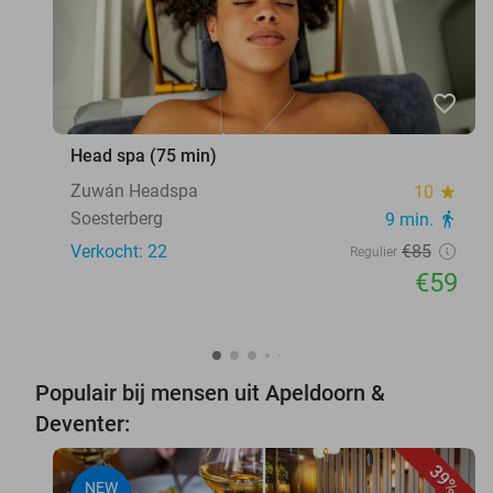
favorite_border
Head spa (75 min)
Zuwán Headspa
10
star
Soesterberg
9 min.
directions_walk
Verkocht: 22
€85
Regulier
€59
Populair bij mensen uit Apeldoorn &
Deventer:
39%
NEW