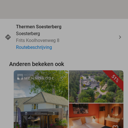
Thermen Soesterberg
Soesterberg
Frits Koolhovenweg 8
Routebeschrijving
Anderen bekeken ook
51%
favorite_border