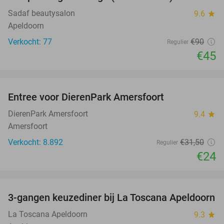
Sadaf beautysalon
9.6
star
Apeldoorn
Verkocht: 77
€90
Regulier
€45
favorite_border
Entree voor DierenPark Amersfoort
24%
DierenPark Amersfoort
9.4
star
Amersfoort
Verkocht: 8.892
€31
,50
Regulier
€24
favorite_border
3-gangen keuzediner bij La Toscana Apeldoorn
40%
La Toscana Apeldoorn
9.3
star