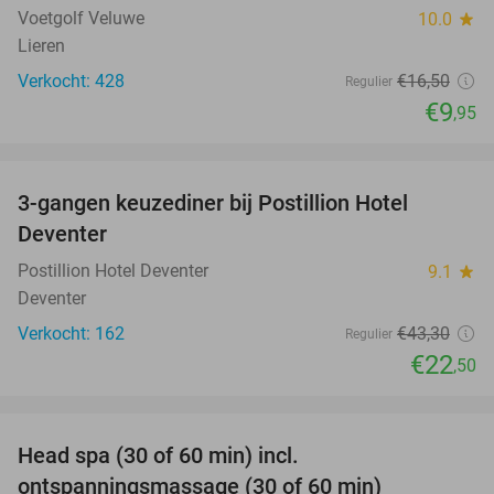
Voetgolf Veluwe
10.0
star
Lieren
Verkocht: 428
€16
,50
Regulier
€9
,95
favorite_border
3-gangen keuzediner bij Postillion Hotel
48%
Deventer
Postillion Hotel Deventer
9.1
star
Deventer
Verkocht: 162
€43
,30
Regulier
€22
,50
favorite_border
Head spa (30 of 60 min) incl.
50%
ontspanningsmassage (30 of 60 min)