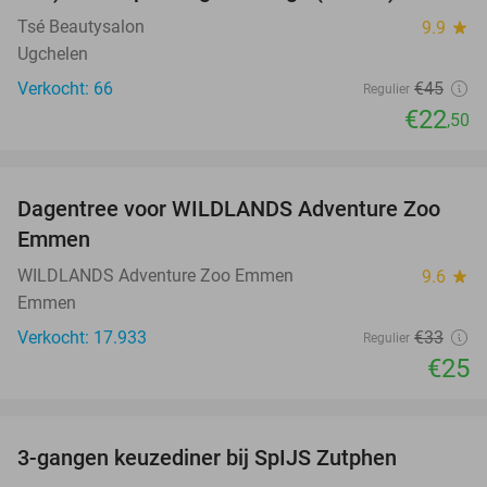
Tsé Beautysalon
9.9
star
Ugchelen
Verkocht: 66
€45
Regulier
€22
,50
favorite_border
Dagentree voor WILDLANDS Adventure Zoo
24%
Emmen
WILDLANDS Adventure Zoo Emmen
9.6
star
Emmen
Verkocht: 17.933
€33
Regulier
€25
favorite_border
3-gangen keuzediner bij SpIJS Zutphen
40%