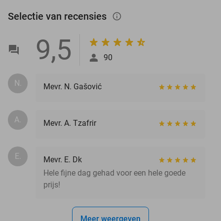
Selectie van recensies
info_outlined
9,5
90
N.
Mevr. N. Gašović
A.
Mevr. A. Tzafrir
E.
Mevr. E. Dk
Hele fijne dag gehad voor een hele goede
prijs!
Meer weergeven