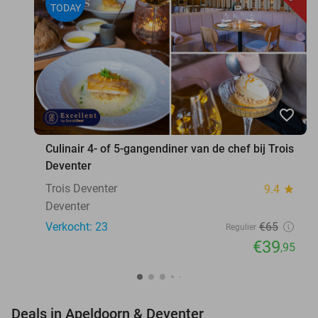
TODAY
favorite_border
Culinair 4- of 5-gangendiner van de chef bij Trois
Deventer
Trois Deventer
9.4
star
Deventer
Verkocht: 23
€65
Regulier
€39
,95
favorite_border
Deals in Apeldoorn & Deventer