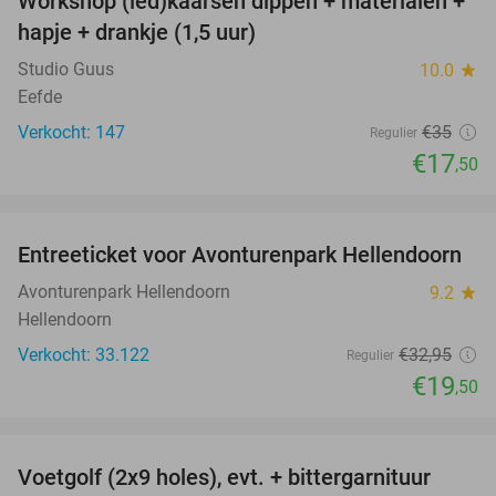
Workshop (led)kaarsen dippen + materialen +
50%
hapje + drankje (1,5 uur)
Studio Guus
10.0
star
Eefde
Verkocht: 147
€35
Regulier
€17
,50
favorite_border
Entreeticket voor Avonturenpark Hellendoorn
41%
Avonturenpark Hellendoorn
9.2
star
Hellendoorn
Verkocht: 33.122
€32
,95
Regulier
€19
,50
favorite_border
Voetgolf (2x9 holes), evt. + bittergarnituur
40%