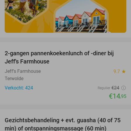
favorite_border
2-gangen pannenkoekenlunch of -diner bij
38%
Jeff's Farmhouse
Jeff's Farmhouse
9.7
star
Terwolde
Verkocht: 424
€24
Regulier
€14
,95
favorite_border
Gezichtsbehandeling + evt. guasha (40 of 75
50%
SOLD
min) of ontspanningsmassage (60 min)
OUT