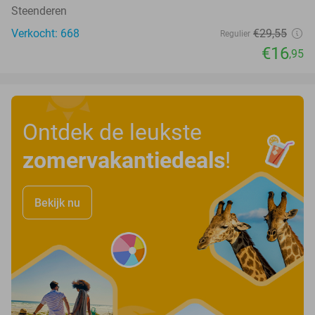
Steenderen
Verkocht: 668
€29
,55
Regulier
€16
,95
Ontdek de leukste
zomervakantiedeals
!
Bekijk nu