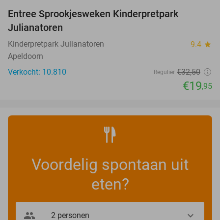
Entree Sprookjesweken Kinderpretpark
39%
Julianatoren
Kinderpretpark Julianatoren
9.4
star
Apeldoorn
Verkocht: 10.810
€32
,50
Regulier
€19
,95
Voordelig spontaan uit
eten?