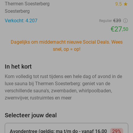
Thermen Soesterberg
9.5
star
Soesterberg
Verkocht: 4.207
€39
Regulier
€27
,50
Dagelijks om middernacht nieuwe Social Deals. Wees
snel, op = op!
In het kort
Kom volledig tot rust tijdens een hele dag of avond in de
luxe sauna bij Thermen Soesterberg: geniet van de
verschillende sauna's, zwembaden, whirlpoolbaden,
zwemvijver, rustruimtes en meer
Selecteer jouw deal
Avondentree (geldig: ma t/m do - vanaf 16.00
29%