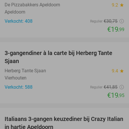
De Pizzabakkers Apeldoorn
9.2
star
Apeldoorn
Verkocht: 408
€30
,75
Regulier
€19
,99
favorite_border
3-gangendiner à la carte bij Herberg Tante
52%
Sjaan
Herberg Tante Sjaan
9.4
star
Vierhouten
Verkocht: 588
€41
,85
Regulier
€19
,95
favorite_border
Italiaans 3-gangen keuzediner bij Crazy Italian
27%
in hartje Apeldoorn