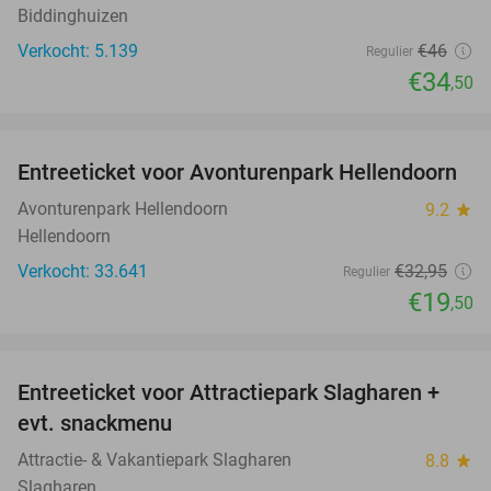
Biddinghuizen
Verkocht: 5.139
€46
Regulier
€34
,50
favorite_border
Entreeticket voor Avonturenpark Hellendoorn
41%
Avonturenpark Hellendoorn
9.2
star
Hellendoorn
Verkocht: 33.641
€32
,95
Regulier
€19
,50
favorite_border
Entreeticket voor Attractiepark Slagharen +
41%
evt. snackmenu
Attractie- & Vakantiepark Slagharen
8.8
star
Slagharen