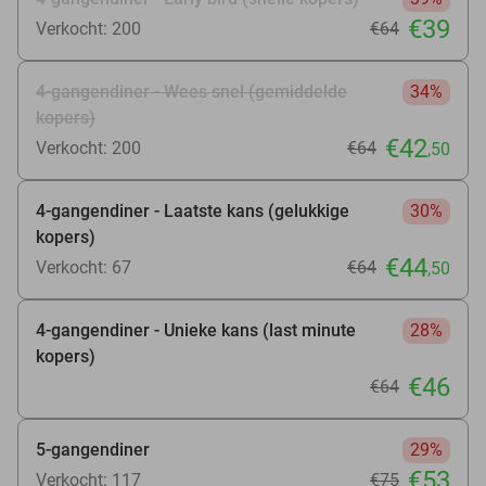
€39
Verkocht: 200
€64
4-gangendiner - Wees snel (gemiddelde
34%
kopers)
€42
Verkocht: 200
€64
,50
4-gangendiner - Laatste kans (gelukkige
30%
kopers)
€44
Verkocht: 67
€64
,50
4-gangendiner - Unieke kans (last minute
28%
kopers)
€46
€64
5-gangendiner
29%
€53
Verkocht: 117
€75