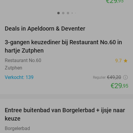
€29
,95
favorite_border
Deals in Apeldoorn & Deventer
3-gangen keuzediner bij Restaurant No.60 in
39%
hartje Zutphen
Restaurant No.60
9.7
star
Zutphen
Verkocht: 139
€49
,20
Regulier
€29
,95
favorite_border
Entree buitenbad van Borgelerbad + ijsje naar
21%
NEW
keuze
TODAY
Borgelerbad