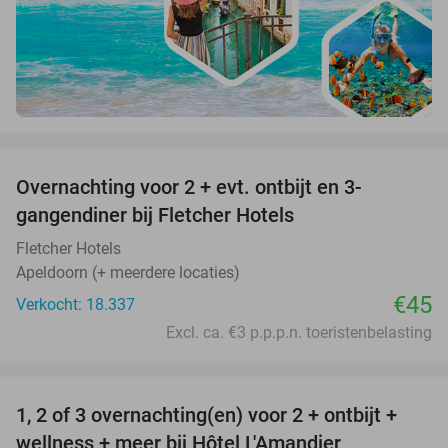
favorite_border
Overnachting voor 2 + evt. ontbijt en 3-
gangendiner bij Fletcher Hotels
Fletcher Hotels
Apeldoorn (+ meerdere locaties)
€45
Verkocht: 18.337
Excl. ca. €3 p.p.p.n. toeristenbelasting
favorite_border
1, 2 of 3 overnachting(en) voor 2 + ontbijt +
32%
NEW
wellness + meer bij Hôtel L'Amandier
TODAY