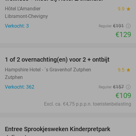
Hôtel L'Amandier
9.9
star
Libramont-Chevigny
Verkocht: 3
€191
Regulier
€129
favorite_border
1 of 2 overnachting(en) voor 2 + ontbijt
31%
Hampshire Hotel - ´s Gravenhof Zutphen
9.5
star
Zutphen
Verkocht: 362
€157
Regulier
€109
Excl. ca. €4,75 p.p.p.n. toeristenbelasting
favorite_border
Entree Sprookjesweken Kinderpretpark
39%