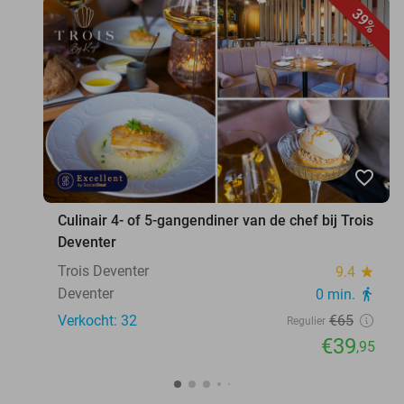
39%
favorite_border
Culinair 4- of 5-gangendiner van de chef bij Trois
Deventer
Trois Deventer
9.4
star
Deventer
0 min.
directions_walk
Verkocht: 32
€65
Regulier
€39
,95