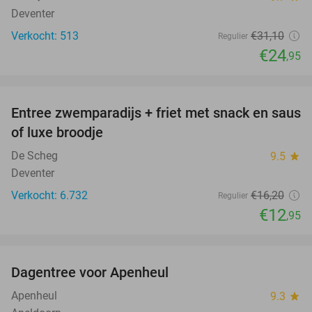
Deventer
Verkocht: 513
€31
,10
Regulier
€24
,95
favorite_border
Entree zwemparadijs + friet met snack en saus
20%
of luxe broodje
De Scheg
9.5
star
Deventer
Verkocht: 6.732
€16
,20
Regulier
€12
,95
favorite_border
Dagentree voor Apenheul
36%
Apenheul
9.3
star