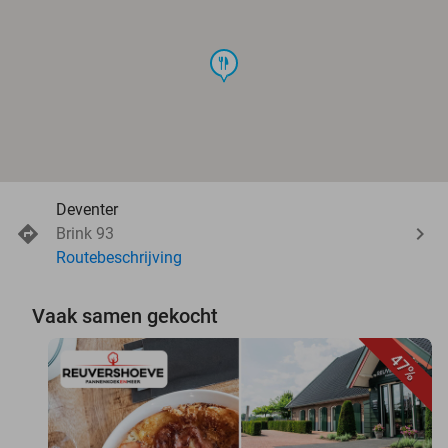
food
Deventer
Brink 93
Routebeschrijving
Vaak samen gekocht
47%