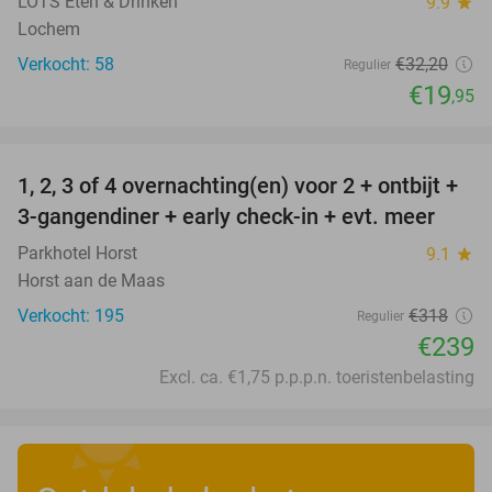
LOTS Eten & Drinken
9.9
star
Lochem
Verkocht: 58
€32
,20
Regulier
€19
,95
favorite_border
1, 2, 3 of 4 overnachting(en) voor 2 + ontbijt +
25%
3-gangendiner + early check-in + evt. meer
Parkhotel Horst
9.1
star
Horst aan de Maas
Verkocht: 195
€318
Regulier
€239
Excl. ca. €1,75 p.p.p.n. toeristenbelasting