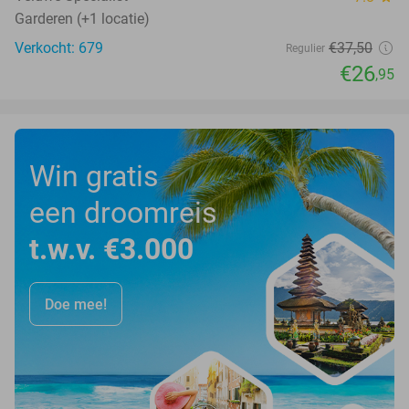
Garderen (+1 locatie)
Verkocht: 679
€37
,50
Regulier
€26
,95
Win gratis
een droomreis
t.w.v. €3.000
Doe mee!