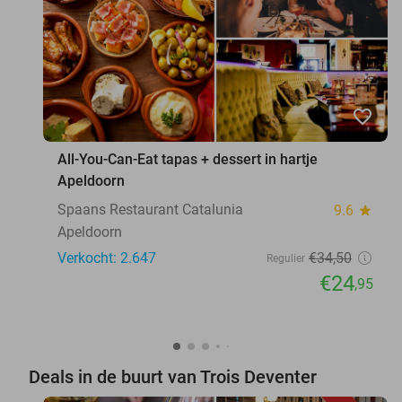
favorite_border
All-You-Can-Eat tapas + dessert in hartje
Apeldoorn
Spaans Restaurant Catalunia
9.6
star
Apeldoorn
Verkocht: 2.647
€34
,50
Regulier
€24
,95
Deals in de buurt van Trois Deventer