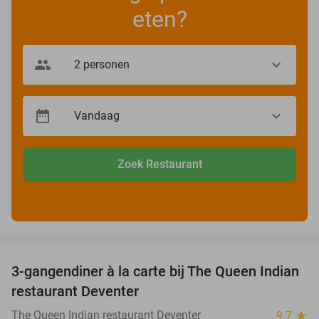
eten?
Zoek Restaurant
favorite_border
3-gangendiner à la carte bij The Queen Indian
20%
restaurant Deventer
The Queen Indian restaurant Deventer
9.7
star