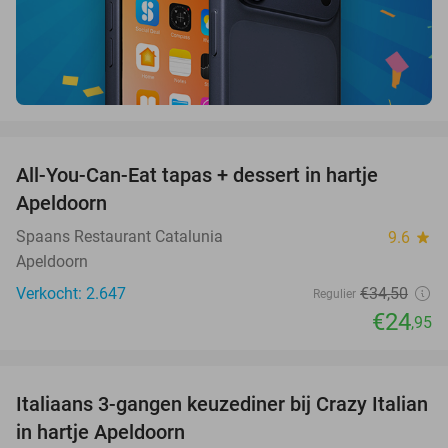
favorite_border
All-You-Can-Eat tapas + dessert in hartje
28%
Apeldoorn
Spaans Restaurant Catalunia
9.6
star
Apeldoorn
Verkocht: 2.647
€34
,50
Regulier
€24
,95
favorite_border
Italiaans 3-gangen keuzediner bij Crazy Italian
27%
in hartje Apeldoorn