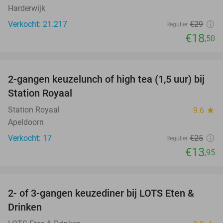
Harderwijk
Verkocht: 21.217
€29
Regulier
€18
,50
favorite_border
2-gangen keuzelunch of high tea (1,5 uur) bij
44%
Station Royaal
Station Royaal
9.6
star
Apeldoorn
Verkocht: 17
€25
Regulier
€13
,95
favorite_border
2- of 3-gangen keuzediner bij LOTS Eten &
38%
Drinken