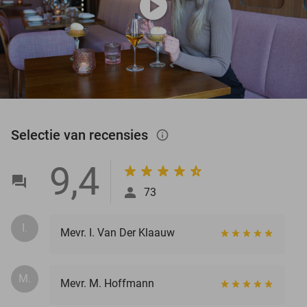
play_circle
Selectie van recensies
info_outlined
9,4
73
I.
Mevr. I. Van Der Klaauw
M.
Mevr. M. Hoffmann