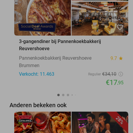
favorite_border
3-gangendiner bij Pannenkoekbakkerij
Reuvershoeve
Pannenkoekbakkerij Reuvershoeve
9.7
star
Brummen
Verkocht: 11.463
€34
,10
Regulier
€17
,95
Anderen bekeken ook
28%