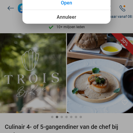
Open
7 dagen per week beschikbaar
Annuleer
Bereikbaar vanaf 08
10+ miljoen leden
9,4
op basis van
206.262 reviews
30%
Ontdek 15.000+ deals
7 dagen per week beschikbaar
10+ miljoen leden
favorite_border
Culinair 4- of 5-gangendiner van de chef bij