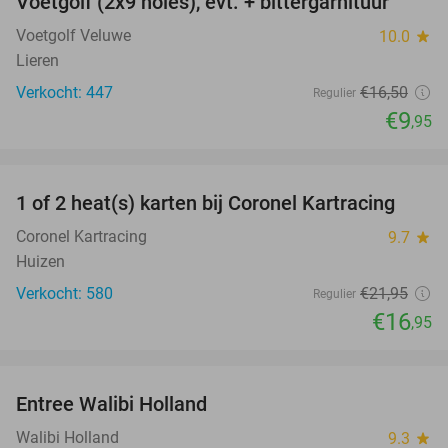
Voetgolf (2x9 holes), evt. + bittergarnituur
40%
Voetgolf Veluwe
10.0
star
Lieren
Verkocht: 447
€16
,50
Regulier
€9
,95
favorite_border
1 of 2 heat(s) karten bij Coronel Kartracing
23%
Coronel Kartracing
9.7
star
Huizen
Verkocht: 580
€21
,95
Regulier
€16
,95
favorite_border
Entree Walibi Holland
25%
Walibi Holland
9.3
star