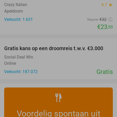
Crazy Italian
9.7
star
Apeldoorn
Verkocht: 1.631
€32
Regulier
€23
,50
favorite_border
Gratis kans op een droomreis t.w.v. €3.000
Social Deal Win
Online
Gratis
Verkocht: 187.072
Voordelig spontaan uit