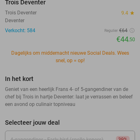
Trois Deventer
Trois Deventer
9.4
star
Deventer
Verkocht: 584
€64
Regulier
€44
,50
Dagelijks om middernacht nieuwe Social Deals. Wees
snel, op = op!
In het kort
Geniet van een heerlijk Frans 4- of 5-gangendiner van de
chef bij Trois in hartje Deventer: laat je verrassen en beleef
een avond op culinair topniveau
Selecteer jouw deal
4-gangendiner - Early bird (snelle kopers)
39%