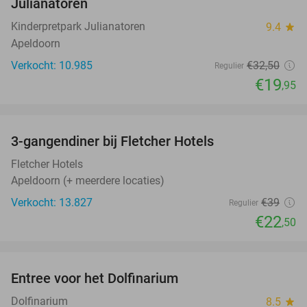
Julianatoren
Kinderpretpark Julianatoren
9.4
star
Apeldoorn
Verkocht: 10.985
€32
,50
Regulier
€19
,95
favorite_border
3-gangendiner bij Fletcher Hotels
42%
Fletcher Hotels
Apeldoorn (+ meerdere locaties)
Verkocht: 13.827
€39
Regulier
€22
,50
favorite_border
Entree voor het Dolfinarium
36%
Dolfinarium
8.5
star