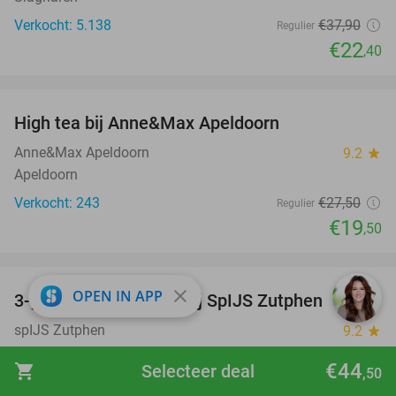
Verkocht: 5.138
€37
,90
Regulier
€22
,40
favorite_border
High tea bij Anne&Max Apeldoorn
29%
Anne&Max Apeldoorn
9.2
star
Apeldoorn
Verkocht: 243
€27
,50
Regulier
€19
,50
favorite_border
close
OPEN IN APP
3-gangen keuzediner bij SpIJS Zutphen
40%
spIJS Zutphen
9.2
star
Zutphen
€44
shopping_cart
Selecteer deal
,50
Verkocht: 643
€33
,05
Regulier