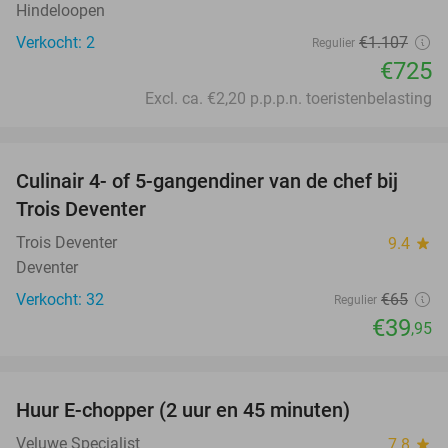
Hindeloopen
Verkocht: 2
€1.107
Regulier
€725
Excl. ca. €2,20 p.p.p.n. toeristenbelasting
favorite_border
Culinair 4- of 5-gangendiner van de chef bij
39%
Trois Deventer
Trois Deventer
9.4
star
Deventer
Verkocht: 32
€65
Regulier
€39
,95
favorite_border
Huur E-chopper (2 uur en 45 minuten)
28%
Veluwe Specialist
7.8
star