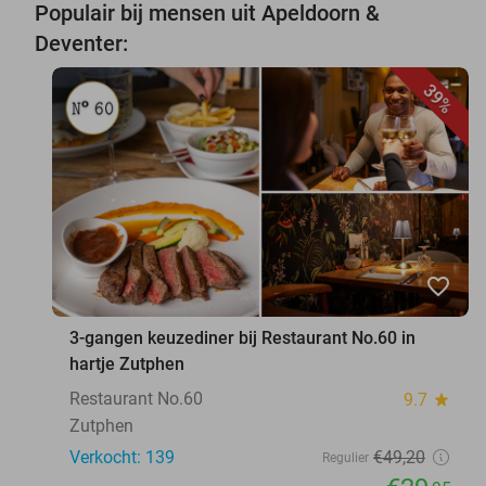
Populair bij mensen uit Apeldoorn &
Deventer:
39%
favorite_border
3-gangen keuzediner bij Restaurant No.60 in
hartje Zutphen
Restaurant No.60
9.7
star
Zutphen
Verkocht: 139
€49
,20
Regulier