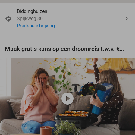
Biddinghuizen
Spijkweg 30
Routebeschrijving
Maak gratis kans op een droomreis t.w.v. €3.000!
play_circle