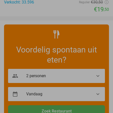
Verkocht: 33.596
€30
,50
Regulier
€19
,50
Voordelig spontaan uit
eten?
Zoek Restaurant