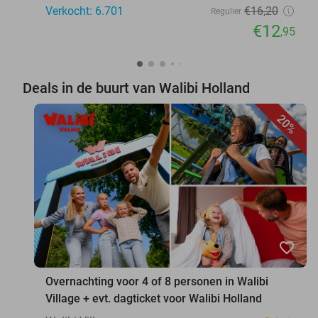
Verkocht: 6.701
€16
,20
Regulier
€12
,95
Deals in de buurt van Walibi Holland
20%
favorite_border
Overnachting voor 4 of 8 personen in Walibi
Village + evt. dagticket voor Walibi Holland