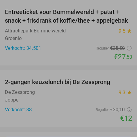
Entreeticket voor Bommelwereld + patat +
23%
snack + frisdrank of koffie/thee + appelgebak
Attractiepark Bommelwereld
9.5
star
Groenlo
Verkocht: 34.501
€35
,50
Regulier
€27
,50
favorite_border
2-gangen keuzelunch bij De Zessprong
40%
De Zessprong
9.3
star
Joppe
Verkocht: 38
€20
,10
Regulier
€12