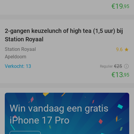
€19
,95
favorite_border
2-gangen keuzelunch of high tea (1,5 uur) bij
44%
NEW
Station Royaal
TODAY
Station Royaal
9.6
star
Apeldoorn
Verkocht: 13
€25
Regulier
€13
,95
Win vandaag een gratis
iPhone 17 Pro