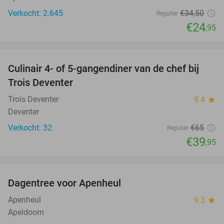
Verkocht: 2.645
€34
,50
Regulier
€24
,95
favorite_border
Culinair 4- of 5-gangendiner van de chef bij
39%
Trois Deventer
Trois Deventer
9.4
star
Deventer
Verkocht: 32
€65
Regulier
€39
,95
favorite_border
Dagentree voor Apenheul
36%
Apenheul
9.3
star
Apeldoorn