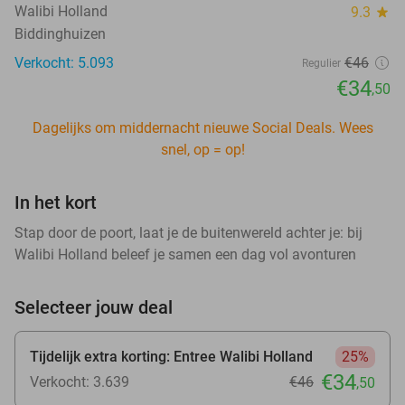
Walibi Holland
9.3
star
Biddinghuizen
Verkocht: 5.093
€46
Regulier
€34
,50
Dagelijks om middernacht nieuwe Social Deals. Wees
snel, op = op!
In het kort
Stap door de poort, laat je de buitenwereld achter je: bij
Walibi Holland beleef je samen een dag vol avonturen
Selecteer jouw deal
Tijdelijk extra korting: Entree Walibi Holland
25%
€34
Verkocht: 3.639
€46
,50