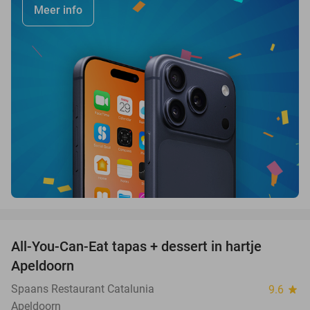
Meer info
favorite_border
All-You-Can-Eat tapas + dessert in hartje
28%
Apeldoorn
Spaans Restaurant Catalunia
9.6
star
Apeldoorn