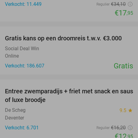
Verkocht: 11.449
€34
,10
Regulier
€17
,95
favorite_border
Gratis kans op een droomreis t.w.v. €3.000
Social Deal Win
Online
Gratis
Verkocht: 186.607
favorite_border
Entree zwemparadijs + friet met snack en saus
20%
of luxe broodje
De Scheg
9.5
star
Deventer
Verkocht: 6.701
€16
,20
Regulier
€12
,95