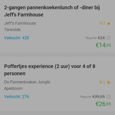
2-gangen pannenkoekenlunch of -diner bij
38%
Jeff's Farmhouse
Jeff's Farmhouse
9.7
star
Terwolde
Verkocht: 428
€24
Regulier
€14
,95
favorite_border
Poffertjes experience (2 uur) voor 4 of 8
33%
personen
De Pannenkoeken Jungle
9.1
star
Apeldoorn
Verkocht: 276
€39
,95
Regulier
€26
,95
favorite_border