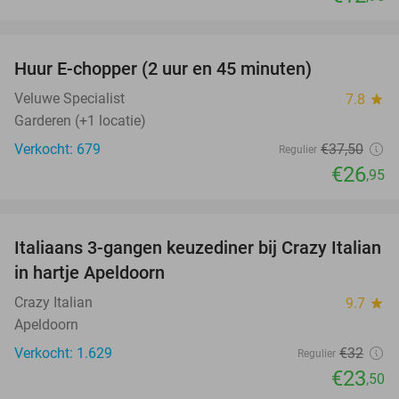
favorite_border
Huur E-chopper (2 uur en 45 minuten)
28%
Veluwe Specialist
7.8
star
Garderen (+1 locatie)
Verkocht: 679
€37
,50
Regulier
€26
,95
favorite_border
Italiaans 3-gangen keuzediner bij Crazy Italian
27%
in hartje Apeldoorn
Crazy Italian
9.7
star
Apeldoorn
Verkocht: 1.629
€32
Regulier
€23
,50