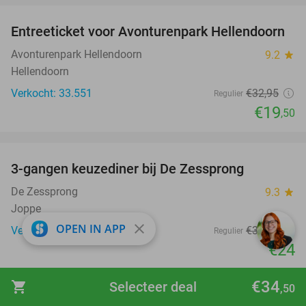
Entreeticket voor Avonturenpark Hellendoorn
41%
Avonturenpark Hellendoorn
9.2
star
Hellendoorn
Verkocht: 33.551
€32
,95
Regulier
€19
,50
favorite_border
3-gangen keuzediner bij De Zessprong
39%
De Zessprong
9.3
star
Joppe
close
OPEN IN APP
Verkocht: 69
€39
,45
Regulier
€24
favorite_border
€34
shopping_cart
Selecteer deal
,50