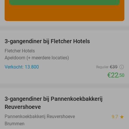
favorite_border
3-gangendiner bij Fletcher Hotels
42%
Fletcher Hotels
Apeldoorn (+ meerdere locaties)
Verkocht: 13.800
€39
Regulier
€22
,50
favorite_border
3-gangendiner bij Pannenkoekbakkerij
47%
Reuvershoeve
Pannenkoekbakkerij Reuvershoeve
9.7
star
Brummen