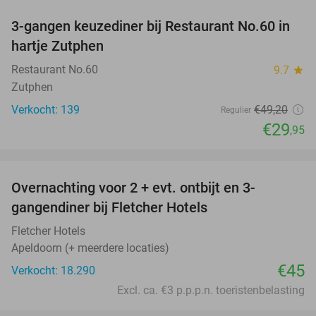
3-gangen keuzediner bij Restaurant No.60 in
39%
hartje Zutphen
Restaurant No.60
9.7
star
Zutphen
Verkocht: 139
€49
,20
Regulier
€29
,95
favorite_border
Overnachting voor 2 + evt. ontbijt en 3-
gangendiner bij Fletcher Hotels
Fletcher Hotels
Apeldoorn (+ meerdere locaties)
€45
Verkocht: 18.290
Excl. ca. €3 p.p.p.n. toeristenbelasting
favorite_border