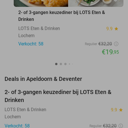
2- of 3-gangen keuzediner bij LOTS Eten &
Drinken
LOTS Eten & Drinken
9.9
star
Lochem
Verkocht: 58
€32
,20
Regulier
€19
,95
favorite_border
Deals in Apeldoorn & Deventer
2- of 3-gangen keuzediner bij LOTS Eten &
38%
NEW
Drinken
TODAY
LOTS Eten & Drinken
9.9
star
Lochem
Verkocht: 58
€32
,20
Regulier