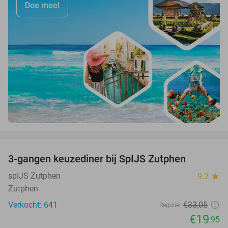
Doe mee!
favorite_border
3-gangen keuzediner bij SpIJS Zutphen
40%
spIJS Zutphen
9.2
star
Zutphen
Verkocht: 641
€33
,05
Regulier
€19
,95