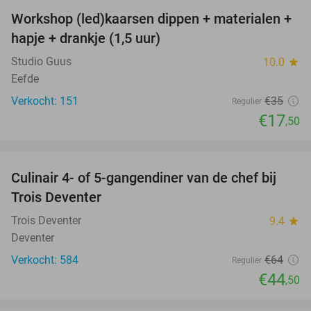
Workshop (led)kaarsen dippen + materialen +
50%
hapje + drankje (1,5 uur)
Studio Guus
10.0
star
Eefde
Verkocht: 151
€35
Regulier
€17
,50
favorite_border
Culinair 4- of 5-gangendiner van de chef bij
30%
Trois Deventer
Trois Deventer
9.4
star
Deventer
Verkocht: 584
€64
Regulier
€44
,50
favorite_border