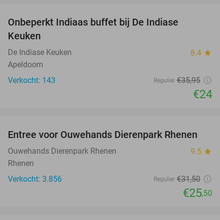
Onbeperkt Indiaas buffet bij De Indiase
33%
Keuken
De Indiase Keuken
8.4
star
Apeldoorn
Verkocht: 143
€35
,95
Regulier
€24
favorite_border
Entree voor Ouwehands Dierenpark Rhenen
19%
Ouwehands Dierenpark Rhenen
9.5
star
Rhenen
Verkocht: 3.856
€31
,50
Regulier
€25
,50
favorite_border