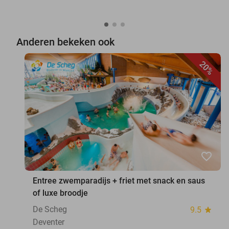
Anderen bekeken ook
20%
favorite_border
Entree zwemparadijs + friet met snack en saus
of luxe broodje
De Scheg
9.5
star
Deventer