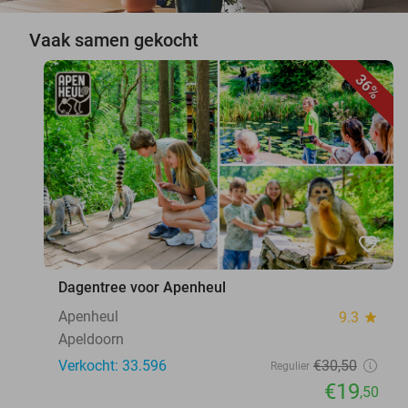
Vaak samen gekocht
36%
favorite_border
Dagentree voor Apenheul
Apenheul
9.3
star
Apeldoorn
Verkocht: 33.596
€30
,50
Regulier
€19
,50