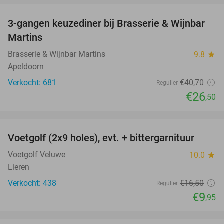
3-gangen keuzediner bij Brasserie & Wijnbar
35%
Martins
Brasserie & Wijnbar Martins
9.8
star
Apeldoorn
Verkocht: 681
€40
,70
Regulier
€26
,50
favorite_border
Voetgolf (2x9 holes), evt. + bittergarnituur
40%
Voetgolf Veluwe
10.0
star
Lieren
Verkocht: 438
€16
,50
Regulier
€9
,95
favorite_border