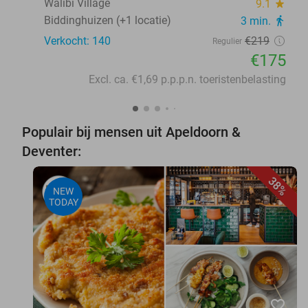
Walibi Village
9.1
star
Biddinghuizen (+1 locatie)
3 min.
directions_walk
Verkocht: 140
€219
Regulier
€175
Excl. ca. €1,69 p.p.p.n. toeristenbelasting
Populair bij mensen uit Apeldoorn &
Deventer:
38%
NEW
TODAY
favorite_border