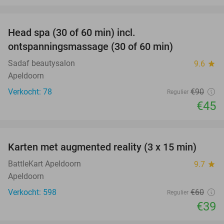
favorite_border
Head spa (30 of 60 min) incl.
50%
ontspanningsmassage (30 of 60 min)
Sadaf beautysalon
9.6
star
Apeldoorn
Verkocht: 78
€90
Regulier
€45
favorite_border
Karten met augmented reality (3 x 15 min)
35%
BattleKart Apeldoorn
9.7
star
Apeldoorn
Verkocht: 598
€60
Regulier
€39
favorite_border