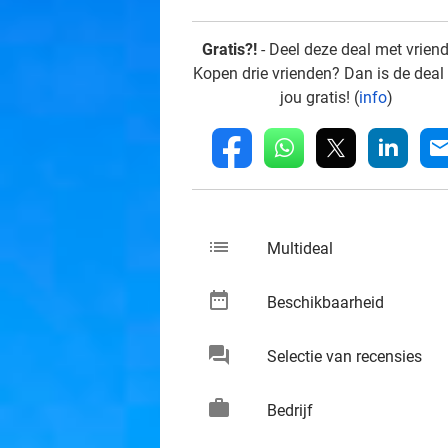
Gratis?!
- Deel deze deal met vrien
Kopen drie vrienden? Dan is de deal
jou gratis! (
info
)
whatsapp
linkedin
fb
mai
list
keybo
Multideal
date_range
keybo
Beschikbaarheid
chat
keybo
Selectie van recensies
work
keybo
Bedrijf