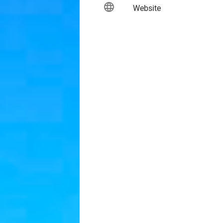
language
keybo
Website