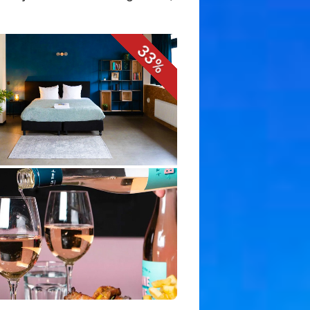
t
33%