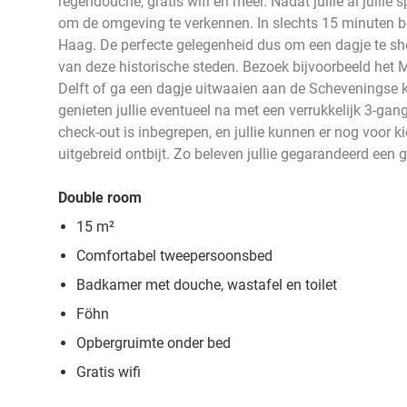
regendouche, gratis wifi en meer. Nadat jullie al jullie s
om de omgeving te verkennen. In slechts 15 minuten be
Haag. De perfecte gelegenheid dus om een dagje te sho
van deze historische steden. Bezoek bijvoorbeeld het 
Delft of ga een dagje uitwaaien aan de Scheveningse k
genieten jullie eventueel na met een verrukkelijk 3-gang
check-out is inbegrepen, en jullie kunnen er nog voor 
uitgebreid ontbijt. Zo beleven jullie gegarandeerd een g
Double room
15 m²
Comfortabel tweepersoonsbed
Badkamer met douche, wastafel en toilet
Föhn
Opbergruimte onder bed
Gratis wifi