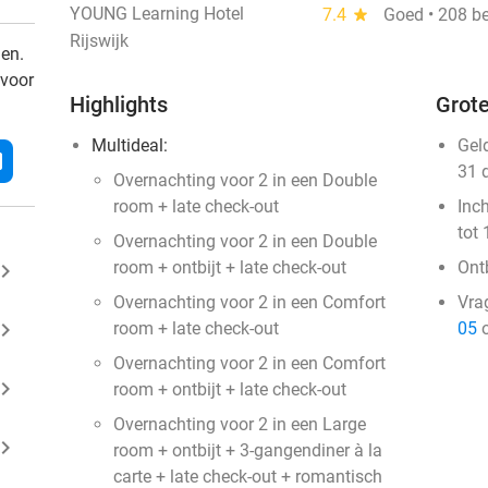
YOUNG Learning Hotel
7.4
star
Goed • 208 b
Rijswijk
den.
 voor
Highlights
Grote
Multideal:
Gel
l
31 
Overnachting voor 2 in een Double
room + late check-out
Inc
tot 
Overnachting voor 2 in een Double
room + ontbijt + late check-out
Ontb
ard_arrow_right
Overnachting voor 2 in een Comfort
Vra
ard_arrow_right
room + late check-out
05
o
Overnachting voor 2 in een Comfort
ard_arrow_right
room + ontbijt + late check-out
Overnachting voor 2 in een Large
ard_arrow_right
room + ontbijt + 3-gangendiner à la
carte + late check-out + romantisch