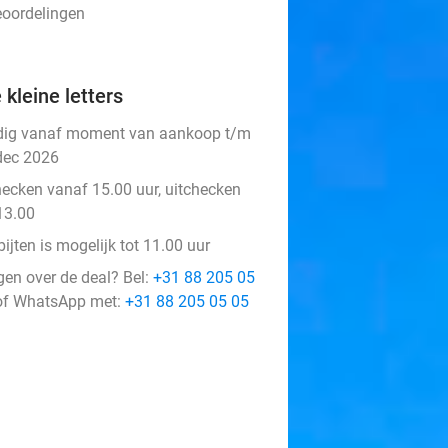
eoordelingen
 kleine letters
dig vanaf moment van aankoop t/m
dec 2026
hecken vanaf 15.00 uur, uitchecken
13.00
ijten is mogelijk tot 11.00 uur
gen over de deal? Bel:
+31 88 205 05
f WhatsApp met:
+31 88 205 05 05