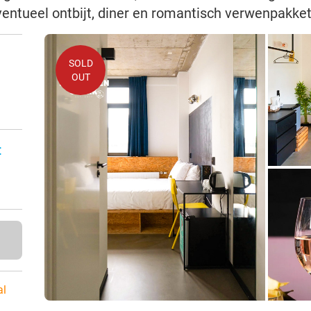
eventueel ontbijt, diner en romantisch verwenpakke
SOLD
OUT
:
al