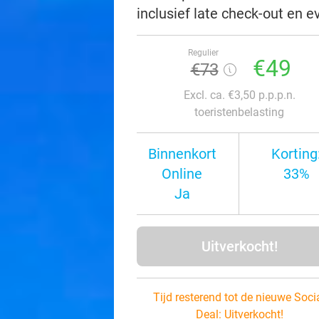
inclusief late check-out en 
Regulier
€49
€73
Excl. ca. €3,50 p.p.p.n.
toeristenbelasting
Binnenkort
Korting
Online
33%
Ja
Uitverkocht!
Tijd resterend tot de nieuwe Soci
Deal:
Uitverkocht!