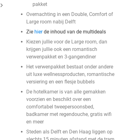
pakket
ard_arrow_right
Overnachting in een Double, Comfort of
Large room nabij Delft
Zie
hier
de inhoud van de multideals
Kiezen jullie voor de Large room, dan
krijgen jullie ook een romantisch
verwenpakket en 3-gangendiner
Het verwenpakket bestaat onder andere
uit luxe wellnessproducten, romantische
versiering en een flesje bubbels
De hotelkamer is van alle gemakken
voorzien en beschikt over een
comfortabel tweepersoonsbed,
badkamer met regendouche, gratis wifi
en meer
Steden als Delft en Den Haag liggen op
slechts 15 minuten afstand met de tram