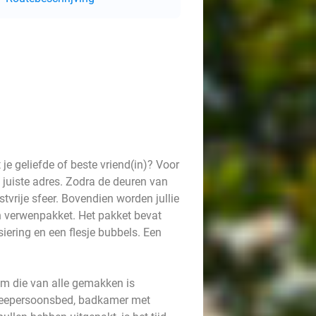
t je geliefde of beste vriend(in)? Voor
juiste adres. Zodra de deuren van
tvrije sfeer. Bovendien worden jullie
 verwenpakket. Het pakket bevat
iering en een flesje bubbels. Een
om die van alle gemakken is
tweepersoonsbed, badkamer met