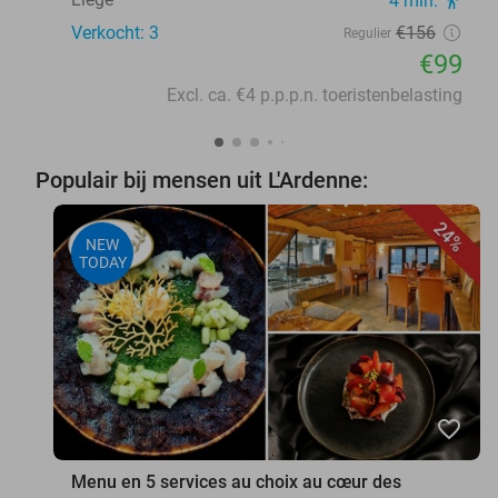
4 min.
Verkocht: 3
€156
Regulier
€99
Excl. ca. €4 p.p.p.n. toeristenbelasting
Populair bij mensen uit L'Ardenne:
24%
NEW
TODAY
favorite_border
Menu en 5 services au choix au cœur des