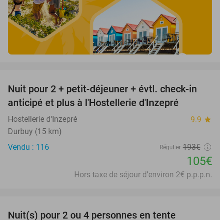
favorite_border
Nuit pour 2 + petit-déjeuner + évtl. check-in
46%
anticipé et plus à l'Hostellerie d'Inzepré
Hostellerie d'Inzepré
9.9
star
Durbuy (15 km)
Vendu : 116
193€
Régulier
105€
Hors taxe de séjour d'environ 2€ p.p.p.n.
favorite_border
Nuit(s) pour 2 ou 4 personnes en tente
36%