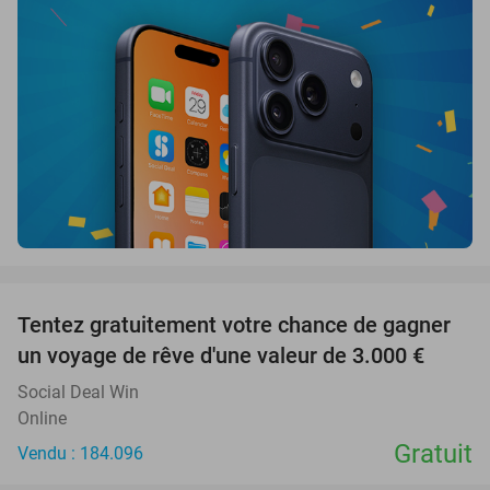
favorite_border
Tentez gratuitement votre chance de gagner
un voyage de rêve d'une valeur de 3.000 €
Social Deal Win
Online
Gratuit
Vendu : 184.096
favorite_border