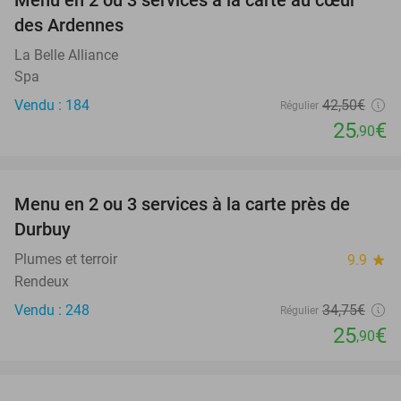
Menu en 2 ou 3 services à la carte au cœur
39%
des Ardennes
La Belle Alliance
Spa
Vendu : 184
42
,50
€
Régulier
25
€
,90
favorite_border
Menu en 2 ou 3 services à la carte près de
25%
Durbuy
Plumes et terroir
9.9
star
Rendeux
Vendu : 248
34
,75
€
Régulier
25
€
,90
favorite_border