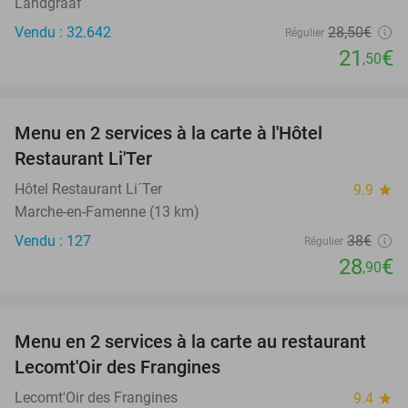
Landgraaf
Vendu : 32.642
28
,50
€
Régulier
21
€
,50
favorite_border
Menu en 2 services à la carte à l'Hôtel
24%
Restaurant Li'Ter
Hôtel Restaurant Li´Ter
9.9
star
Marche-en-Famenne (13 km)
Vendu : 127
38€
Régulier
28
€
,90
favorite_border
Menu en 2 services à la carte au restaurant
32%
Lecomt'Oir des Frangines
Lecomt'Oir des Frangines
9.4
star