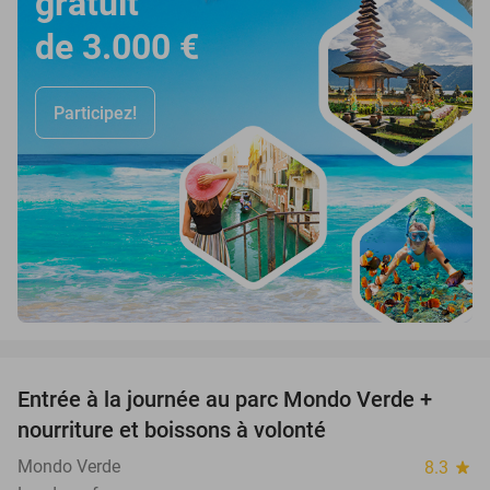
gratuit
de 3.000 €
Participez!
favorite_border
Entrée à la journée au parc Mondo Verde +
25%
nourriture et boissons à volonté
Mondo Verde
8.3
star