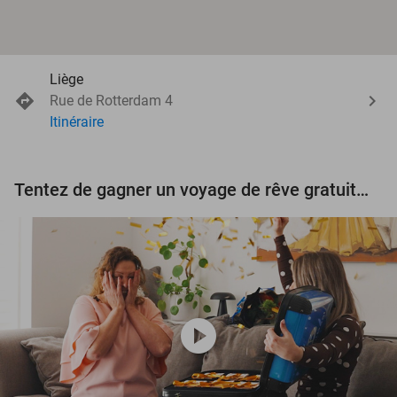
Liège
Rue de Rotterdam 4
Itinéraire
Tentez de gagner un voyage de rêve gratuit d'une valeur de 3.000 € !
play_circle