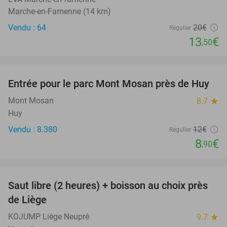
Marche-en-Famenne (14 km)
Vendu : 64
20€
Régulier
13
€
,50
favorite_border
Entrée pour le parc Mont Mosan près de Huy
26%
Mont Mosan
8.7
star
Huy
Vendu : 8.380
12€
Régulier
8
€
,90
favorite_border
Saut libre (2 heures) + boisson au choix près
39%
de Liège
KOJUMP Liège Neupré
9.7
star