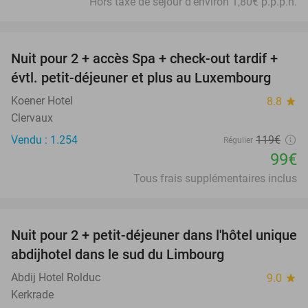
Hors taxe de séjour d'environ 1,80€ p.p.p.n.
favorite_border
Nuit pour 2 + accès Spa + check-out tardif +
17%
évtl. petit-déjeuner et plus au Luxembourg
Koener Hotel
8.8
star
Clervaux
Vendu : 1.254
119€
Régulier
99€
Tous frais supplémentaires inclus
favorite_border
Nuit pour 2 + petit-déjeuner dans l'hôtel unique
30%
abdijhotel dans le sud du Limbourg
Abdij Hotel Rolduc
9.0
star
Kerkrade