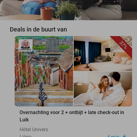
Deals in de buurt van
37%
favorite_border
Overnachting voor 2 + ontbijt + late check-out in
Luik
Hôtel Univers
Liège
directions_walk