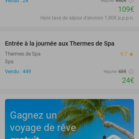
Vendu : 28
440€
Régulier
109€
Hors taxe de séjour d'environ 1,80€ p.p.p.n.
favorite_border
Entrée à la journée aux Thermes de Spa
50%
Thermes de Spa
9.7
star
Spa
Vendu : 449
48€
Régulier
24€
Gagnez un
voyage de rêve