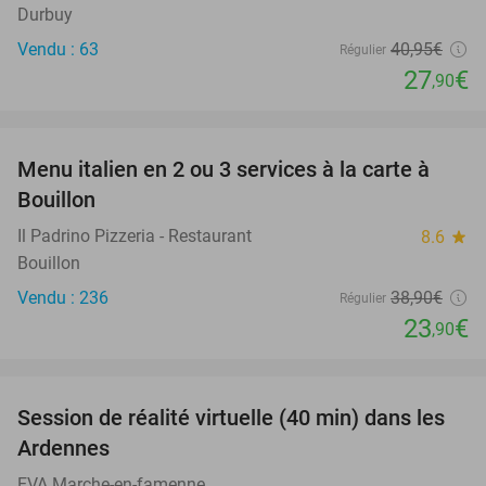
Durbuy
Vendu : 63
40
,95
€
Régulier
27
€
,90
favorite_border
Menu italien en 2 ou 3 services à la carte à
39%
Bouillon
Il Padrino Pizzeria - Restaurant
8.6
star
Bouillon
Vendu : 236
38
,90
€
Régulier
23
€
,90
favorite_border
Session de réalité virtuelle (40 min) dans les
33%
Ardennes
EVA Marche-en-famenne