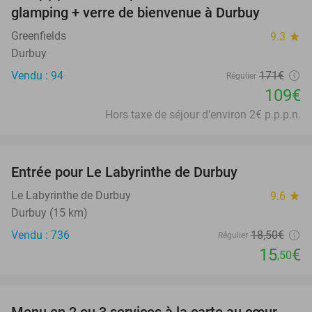
glamping + verre de bienvenue à Durbuy
Greenfields
9.3
star
Durbuy
Vendu : 94
171€
Régulier
109€
Hors taxe de séjour d'environ 2€ p.p.p.n.
favorite_border
Entrée pour Le Labyrinthe de Durbuy
16%
Le Labyrinthe de Durbuy
9.6
star
Durbuy (15 km)
Vendu : 736
18
,50
€
Régulier
15
€
,50
favorite_border