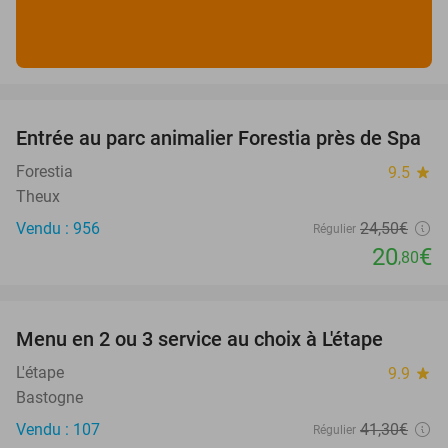
favorite_border
Entrée au parc animalier Forestia près de Spa
15%
Forestia
9.5
star
Theux
Vendu : 956
24
,50
€
Régulier
20
€
,80
favorite_border
Menu en 2 ou 3 service au choix à L'étape
32%
L'étape
9.9
star
Bastogne
Vendu : 107
41
,30
€
Régulier