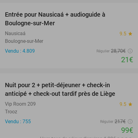
Entrée pour Nausicaá + audioguide à
27%
Boulogne-sur-Mer
Nausicaá
9.5
star
Boulogne-sur-Mer
Vendu : 4.809
28
,70
€
Régulier
21€
favorite_border
Nuit pour 2 + petit-déjeuner + check-in
54%
anticipé + check-out tardif près de Liège
Vip Room 209
9.5
star
Trooz
Vendu : 755
217€
Régulier
99€