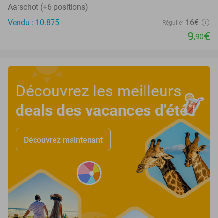
Aarschot (+6 positions)
Vendu : 10.875
16€
Régulier
9
€
,90
Découvrez les meilleurs
deals des vacances d’été
!
Découvrez maintenant