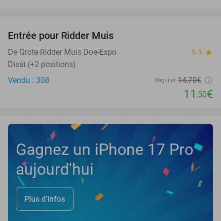
favorite_border
Entrée pour Ridder Muis
22%
NEW
TODAY
De Grote Ridder Muis Doe-Expo
9.3
star
Diest (+2 positions)
Vendu : 308
14
,70
€
Régulier
11
€
,50
Gagnez un iPhone 17 Pro
aujourd'hui
Plus d'infos