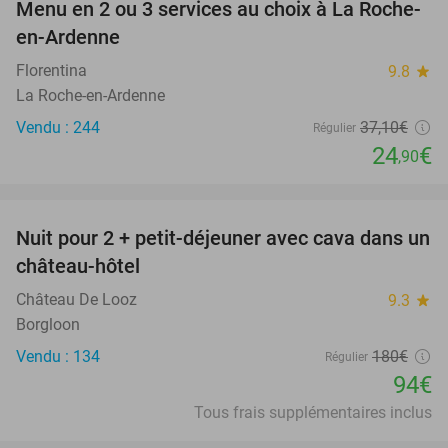
Menu en 2 ou 3 services au choix à La Roche-
33%
en-Ardenne
Florentina
9.8
star
La Roche-en-Ardenne
Vendu : 244
37
,10
€
Régulier
24
€
,90
favorite_border
Nuit pour 2 + petit-déjeuner avec cava dans un
48%
château-hôtel
Château De Looz
9.3
star
Borgloon
Vendu : 134
180€
Régulier
94€
Tous frais supplémentaires inclus
favorite_border