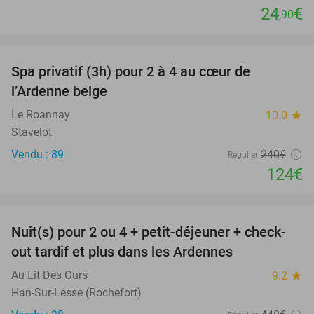
24
€
,90
favorite_border
Spa privatif (3h) pour 2 à 4 au cœur de
48%
l’Ardenne belge
Le Roannay
10.0
star
Stavelot
Vendu : 89
240€
Régulier
124€
favorite_border
Nuit(s) pour 2 ou 4 + petit-déjeuner + check-
75%
out tardif et plus dans les Ardennes
Au Lit Des Ours
9.2
star
Han-Sur-Lesse (Rochefort)