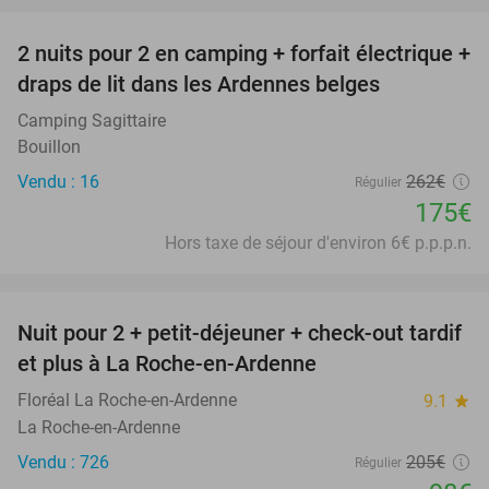
2 nuits pour 2 en camping + forfait électrique +
33%
draps de lit dans les Ardennes belges
Camping Sagittaire
Bouillon
Vendu : 16
262€
Régulier
175€
Hors taxe de séjour d'environ 6€ p.p.p.n.
favorite_border
Nuit pour 2 + petit-déjeuner + check-out tardif
52%
et plus à La Roche-en-Ardenne
Floréal La Roche-en-Ardenne
9.1
star
La Roche-en-Ardenne
Vendu : 726
205€
Régulier