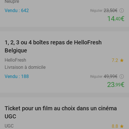
Neupré
Vendu : 642
23
,50
€
Régulier
14
€
,40
favorite_border
1, 2, 3 ou 4 boîtes repas de HelloFresh
52%
Belgique
HelloFresh
7.2
star
Livraison à domicile
Vendu : 188
49
,99
€
Régulier
23
€
,99
favorite_border
Ticket pour un film au choix dans un cinéma
38%
UGC
UGC
8.8
star