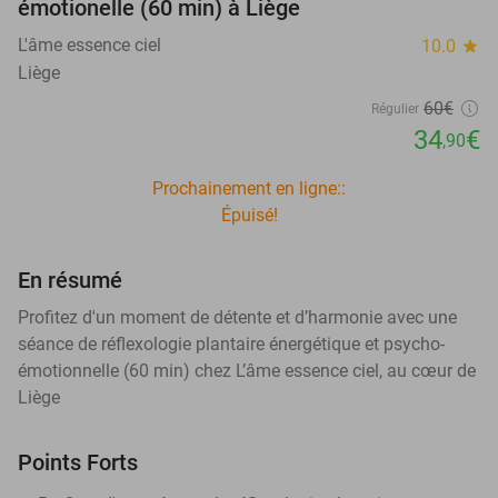
émotionelle (60 min) à Liège
L'âme essence ciel
10.0
star
Liège
60€
Régulier
34
€
,90
Prochainement en ligne::
Épuisé!
En résumé
Profitez d'un moment de détente et d’harmonie avec une
séance de réflexologie plantaire énergétique et psycho-
émotionnelle (60 min) chez L’âme essence ciel, au cœur de
Liège
Points Forts