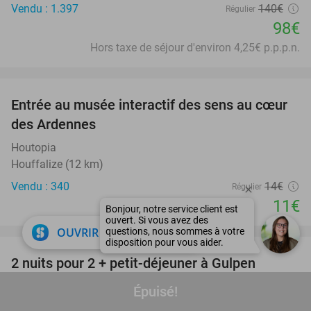
Vendu : 1.397
140€
Régulier
98€
Hors taxe de séjour d'environ 4,25€ p.p.p.n.
favorite_border
Entrée au musée interactif des sens au cœur
21%
des Ardennes
Houtopia
Houffalize (12 km)
Vendu : 340
14€
Régulier
11€
favorite_border
close
OUVRIR DANS L'APPLI
2 nuits pour 2 + petit-déjeuner à Gulpen
43%
Hotel Gulpenerland
Épuisé!
Gulpen