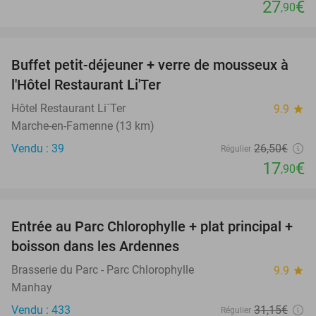
27
€
,90
favorite_border
Buffet petit-déjeuner + verre de mousseux à
32%
l'Hôtel Restaurant Li'Ter
Hôtel Restaurant Li´Ter
9.9
star
Marche-en-Famenne (13 km)
Vendu : 39
26
,50
€
Régulier
17
€
,90
favorite_border
Entrée au Parc Chlorophylle + plat principal +
20%
boisson dans les Ardennes
Brasserie du Parc - Parc Chlorophylle
9.9
star
Manhay
Vendu : 433
31
,15
€
Régulier