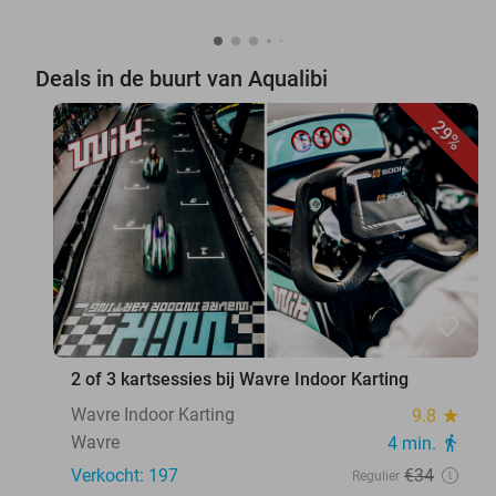
Deals in de buurt van Aqualibi
29%
favorite_border
2 of 3 kartsessies bij Wavre Indoor Karting
Wavre Indoor Karting
9.8
star
Wavre
4 min.
directions_walk
Verkocht: 197
€34
Regulier