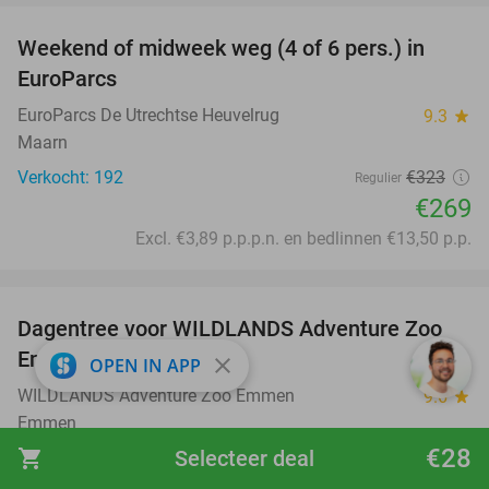
Weekend of midweek weg (4 of 6 pers.) in
17%
EuroParcs
EuroParcs De Utrechtse Heuvelrug
9.3
star
Maarn
Verkocht: 192
€323
Regulier
€269
Excl. €3,89 p.p.p.n. en bedlinnen €13,50 p.p.
favorite_border
Dagentree voor WILDLANDS Adventure Zoo
24%
Emmen
close
OPEN IN APP
WILDLANDS Adventure Zoo Emmen
9.6
star
Emmen
€28
shopping_cart
Selecteer deal
Verkocht: 16.980
€33
Regulier
€25