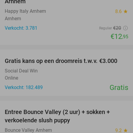
Arnhem
Happy Italy Arnhem
8.6
star
Arnhem
Verkocht: 3.781
€20
Regulier
€12
,95
favorite_border
Gratis kans op een droomreis t.w.v. €3.000
Social Deal Win
Online
Gratis
Verkocht: 182.489
favorite_border
Entree Bounce Valley (2 uur) + sokken +
41%
verkoelende slush puppy
Bounce Valley Arnhem
9.2
star