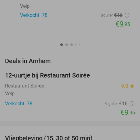
Velp
Verkocht: 78
€16
Regulier
€9
,95
favorite_border
Deals in Arnhem
12-uurtje bij Restaurant Soirée
38%
Restaurant Soirée
9.8
star
Velp
Verkocht: 78
€16
Regulier
€9
,95
favorite_border
Vliegbeleving (15, 30 of 50 min)