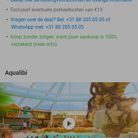
Exclusief eventuele parkeerkosten van €13
Vragen over de deal? Bel: +31 88 205 05 05 of
WhatsApp met: +31 88 205 05 05
Koop zonder zorgen, want jouw aankoop is 100%
verzekerd (meer info)
Aqualibi
play_circle