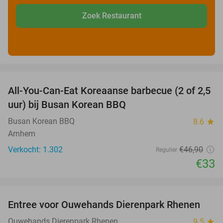
Zoek Restaurant
favorite_border
All-You-Can-Eat Koreaanse barbecue (2 of 2,5
30%
uur) bij Busan Korean BBQ
Busan Korean BBQ
8.6
star
Arnhem
Verkocht: 1.302
€46
,90
Regulier
€33
favorite_border
Entree voor Ouwehands Dierenpark Rhenen
19%
Ouwehands Dierenpark Rhenen
9.5
star