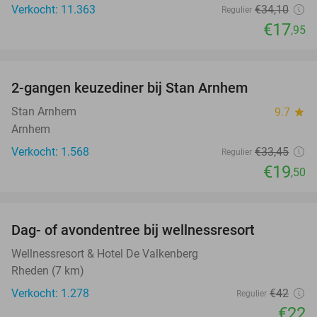
Verkocht: 11.363
€34
,10
Regulier
€17
,95
favorite_border
2-gangen keuzediner bij Stan Arnhem
42%
Stan Arnhem
9.7
star
Arnhem
Verkocht: 1.568
€33
,45
Regulier
€19
,50
favorite_border
Dag- of avondentree bij wellnessresort
48%
Wellnessresort & Hotel De Valkenberg
Rheden (7 km)
Verkocht: 1.278
€42
Regulier
€22