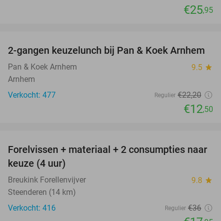
€25
,95
favorite_border
2-gangen keuzelunch bij Pan & Koek Arnhem
44%
Pan & Koek Arnhem
9.5
star
Arnhem
Verkocht: 477
€22
,20
Regulier
€12
,50
favorite_border
Forelvissen + materiaal + 2 consumpties naar
50%
keuze (4 uur)
Breukink Forellenvijver
9.8
star
Steenderen (14 km)
Verkocht: 416
€36
Regulier