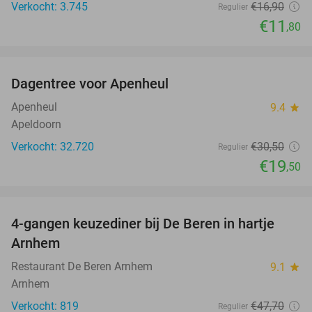
Verkocht: 3.745
€16
,90
Regulier
€11
,80
favorite_border
Dagentree voor Apenheul
36%
Apenheul
9.4
star
Apeldoorn
Verkocht: 32.720
€30
,50
Regulier
€19
,50
favorite_border
4-gangen keuzediner bij De Beren in hartje
46%
Arnhem
Restaurant De Beren Arnhem
9.1
star
Arnhem
Verkocht: 819
€47
,70
Regulier