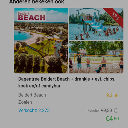
Anderen bekeken ook
53%
favorite_border
Dagentree Beldert Beach + drankje + evt. chips,
koek en/of candybar
Beldert Beach
9.2
star
Zoelen
Verkocht: 2.273
€9
,50
Regulier
€4
,50