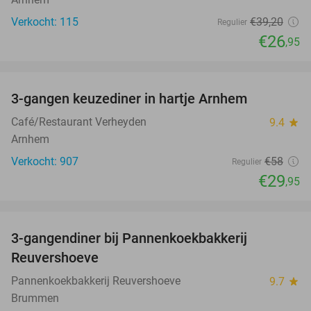
Verkocht: 115
€39
,20
Regulier
€26
,95
favorite_border
3-gangen keuzediner in hartje Arnhem
48%
Café/Restaurant Verheyden
9.4
star
Arnhem
Verkocht: 907
€58
Regulier
€29
,95
favorite_border
3-gangendiner bij Pannenkoekbakkerij
47%
Reuvershoeve
Pannenkoekbakkerij Reuvershoeve
9.7
star
Brummen