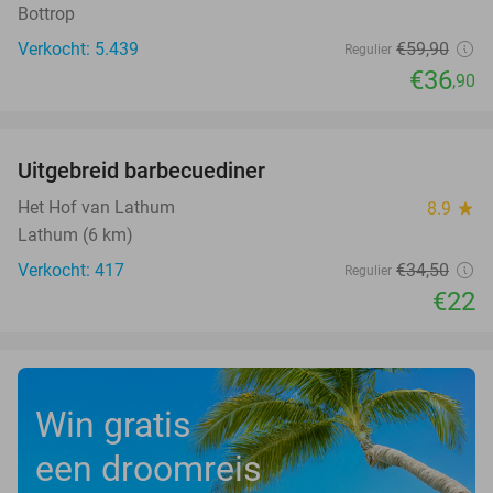
Bottrop
Verkocht: 5.439
€59
,90
Regulier
€36
,90
favorite_border
Uitgebreid barbecuediner
36%
Het Hof van Lathum
8.9
star
Lathum (6 km)
Verkocht: 417
€34
,50
Regulier
€22
Win gratis
een droomreis