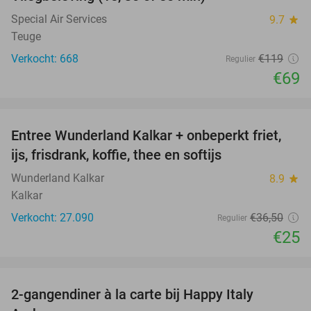
42%
Special Air Services
9.7
star
Teuge
Verkocht: 668
€119
Regulier
€69
favorite_border
Entree Wunderland Kalkar + onbeperkt friet,
32%
ijs, frisdrank, koffie, thee en softijs
Wunderland Kalkar
8.9
star
Kalkar
Verkocht: 27.090
€36
,50
Regulier
€25
favorite_border
2-gangendiner à la carte bij Happy Italy
35%