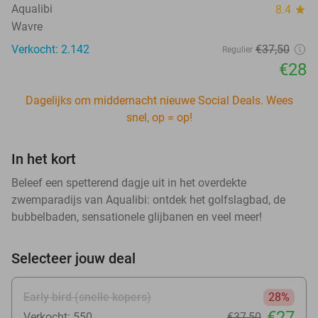
Aqualibi
8.4
star
Wavre
Verkocht: 2.142
€37
,50
Regulier
€28
Dagelijks om middernacht nieuwe Social Deals. Wees
snel, op = op!
In het kort
Beleef een spetterend dagje uit in het overdekte
zwemparadijs van Aqualibi: ontdek het golfslagbad, de
bubbelbaden, sensationele glijbanen en veel meer!
Selecteer jouw deal
Early bird (snelle kopers)
28%
€27
Verkocht: 550
€37
,50