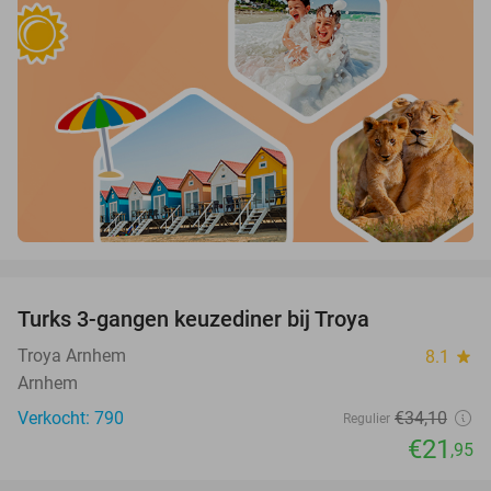
favorite_border
Turks 3-gangen keuzediner bij Troya
36%
Troya Arnhem
8.1
star
Arnhem
Verkocht: 790
€34
,10
Regulier
€21
,95
favorite_border