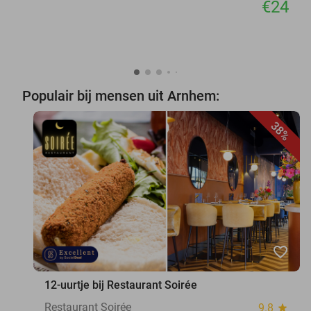
€24
Populair bij mensen uit Arnhem:
38%
favorite_border
12-uurtje bij Restaurant Soirée
Restaurant Soirée
9.8
star