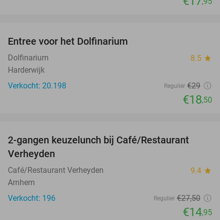
€17
,95
favorite_border
Entree voor het Dolfinarium
36%
Dolfinarium
8.5
star
Harderwijk
Verkocht: 20.198
€29
Regulier
€18
,50
favorite_border
2-gangen keuzelunch bij Café/Restaurant
46%
Verheyden
Café/Restaurant Verheyden
9.4
star
Arnhem
Verkocht: 196
€27
,50
Regulier
€14
,95