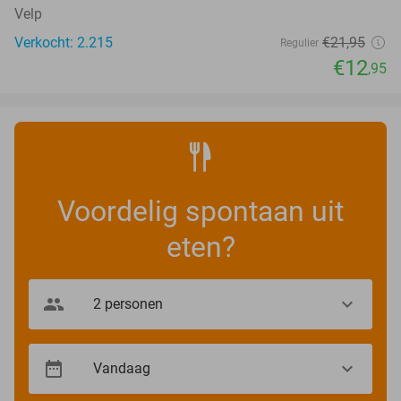
Velp
Verkocht: 2.215
€21
,95
Regulier
€12
,95
Voordelig spontaan uit
eten?