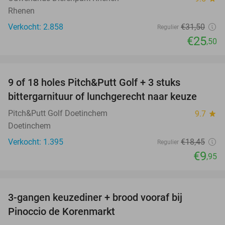
Rhenen
Verkocht: 2.858
€31
,50
Regulier
€25
,50
favorite_border
9 of 18 holes Pitch&Putt Golf + 3 stuks
46%
bittergarnituur of lunchgerecht naar keuze
Pitch&Putt Golf Doetinchem
9.7
star
Doetinchem
Verkocht: 1.395
€18
,45
Regulier
€9
,95
favorite_border
3-gangen keuzediner + brood vooraf bij
41%
Pinoccio de Korenmarkt