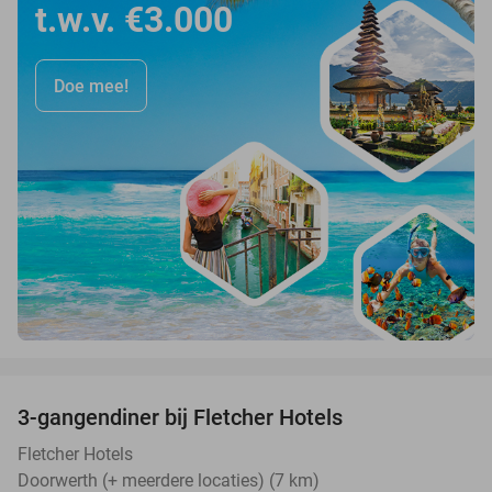
t.w.v. €3.000
Doe mee!
favorite_border
3-gangendiner bij Fletcher Hotels
42%
Fletcher Hotels
Doorwerth (+ meerdere locaties) (7 km)