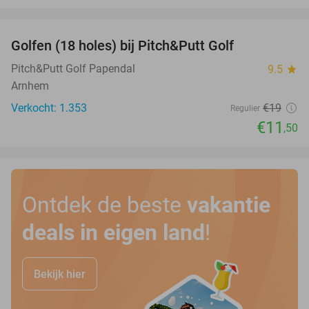
favorite_border
Golfen (18 holes) bij Pitch&Putt Golf
39%
Pitch&Putt Golf Papendal
9.5
star
Arnhem
Verkocht: 1.353
€19
Regulier
€11
,50
Ontdek de beste
vakantie
deals in eigen land
!
Bekijk hier