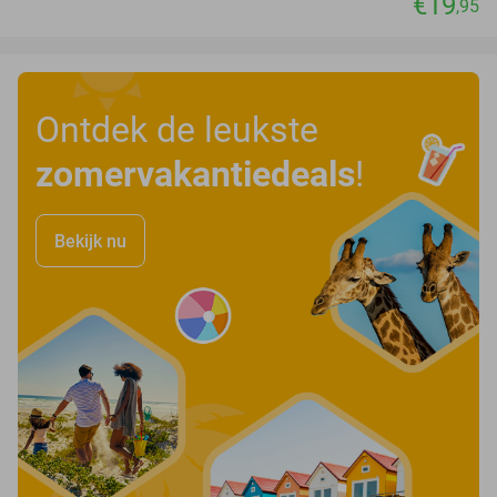
€19
,95
Ontdek de leukste
zomervakantiedeals
!
Bekijk nu