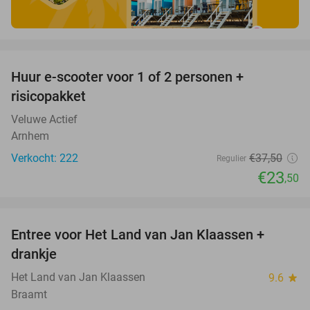
favorite_border
Huur e-scooter voor 1 of 2 personen +
37%
risicopakket
Veluwe Actief
Arnhem
Verkocht: 222
€37
,50
Regulier
€23
,50
favorite_border
Entree voor Het Land van Jan Klaassen +
30%
drankje
Het Land van Jan Klaassen
9.6
star
Braamt