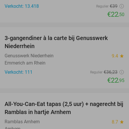
Verkocht: 13.418
€39
Regulier
€22
,50
favorite_border
3-gangendiner à la carte bij Genusswerk
37%
Niederrhein
Genusswerk Niederrhein
9.4
star
Emmerich am Rhein
Verkocht: 111
€36
,23
Regulier
€22
,95
favorite_border
All-You-Can-Eat tapas (2,5 uur) + nagerecht bij
31%
Ramblas in hartje Arnhem
Ramblas Arnhem
8.7
star
Arnhem