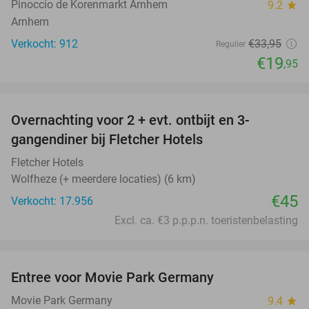
Pinoccio de Korenmarkt Arnhem
9.2
star
Arnhem
Verkocht: 912
€33
,95
Regulier
€19
,95
favorite_border
Overnachting voor 2 + evt. ontbijt en 3-
gangendiner bij Fletcher Hotels
Fletcher Hotels
Wolfheze (+ meerdere locaties) (6 km)
€45
Verkocht: 17.956
Excl. ca. €3 p.p.p.n. toeristenbelasting
favorite_border
Entree voor Movie Park Germany
38%
Movie Park Germany
9.4
star