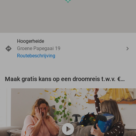
Hoogerheide
Groene Papegaai 19
Routebeschrijving
Maak gratis kans op een droomreis t.w.v. €3.000!
play_circle