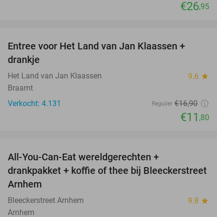
€26
,95
favorite_border
Entree voor Het Land van Jan Klaassen +
30%
drankje
Het Land van Jan Klaassen
9.6
star
Braamt
Verkocht: 4.131
€16
,90
Regulier
€11
,80
favorite_border
All-You-Can-Eat wereldgerechten +
25%
drankpakket + koffie of thee bij Bleeckerstreet
Arnhem
Bleeckerstreet Arnhem
9.8
star
Arnhem