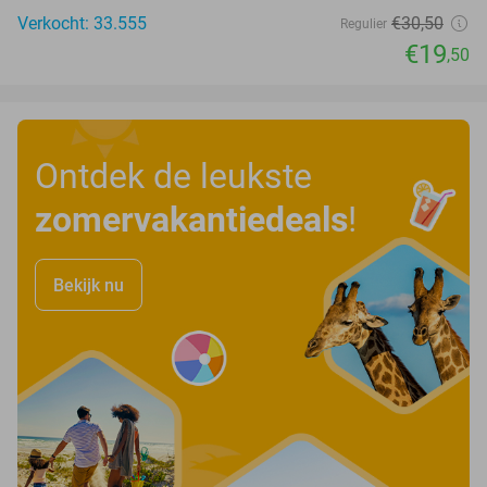
Verkocht: 33.555
€30
,50
Regulier
€19
,50
Ontdek de leukste
zomervakantiedeals
!
Bekijk nu