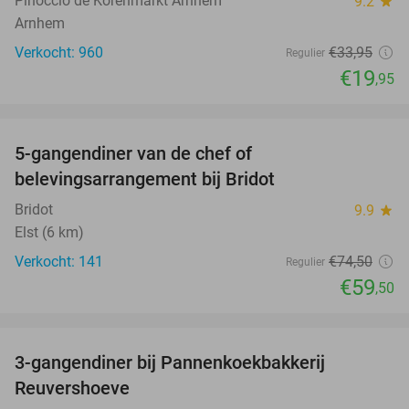
Pinoccio de Korenmarkt Arnhem
9.2
star
Arnhem
Verkocht: 960
€33
,95
Regulier
€19
,95
favorite_border
5-gangendiner van de chef of
20%
belevingsarrangement bij Bridot
Bridot
9.9
star
Elst (6 km)
Verkocht: 141
€74
,50
Regulier
€59
,50
favorite_border
3-gangendiner bij Pannenkoekbakkerij
47%
Reuvershoeve