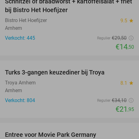
Schnitzel of braadworst + kartoffelsalat + friet
51%
bij Bistro Het Hoefijzer
Bistro Het Hoefijzer
9.5
star
Arnhem
Verkocht: 445
€29
,50
Regulier
€14
,50
favorite_border
Turks 3-gangen keuzediner bij Troya
36%
Troya Arnhem
8.1
star
Arnhem
Verkocht: 804
€34
,10
Regulier
€21
,95
favorite_border
Entree voor Movie Park Germany
38%