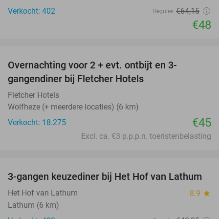
Verkocht: 402
€64
,15
Regulier
€48
favorite_border
Overnachting voor 2 + evt. ontbijt en 3-
gangendiner bij Fletcher Hotels
Fletcher Hotels
Wolfheze (+ meerdere locaties) (6 km)
€45
Verkocht: 18.275
Excl. ca. €3 p.p.p.n. toeristenbelasting
favorite_border
3-gangen keuzediner bij Het Hof van Lathum
42%
Het Hof van Lathum
8.9
star
Lathum (6 km)