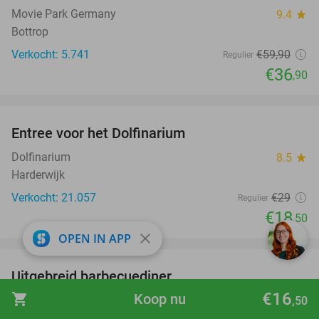
Movie Park Germany
9.4
star
Bottrop
Verkocht: 5.741
€59
,90
Regulier
€36
,90
favorite_border
Entree voor het Dolfinarium
36%
Dolfinarium
8.5
star
Harderwijk
Verkocht: 21.057
€29
Regulier
€18
,50
close
OPEN IN APP
favorite_border
Uitgebreid barbecuediner
36%
€16
shopping_cart
Koop nu
Het Hof van Lathum
8.9
star
,50
Lathum (6 km)