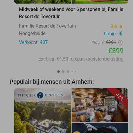
Midweek of weekend voor 6 personen bij Familie
Resort de Tovertuin
Familie Resort de Tovertuin
9.6
star
Hoogerheide
0 min.
directions_walk
Verkocht: 407
€991
Regulier
€399
Excl. ca. €1,50 p.p.p.n. toeristenbelasting
Populair bij mensen uit Arnhem:
42%