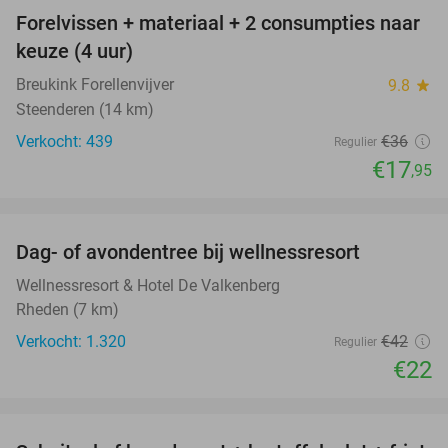
Forelvissen + materiaal + 2 consumpties naar
50%
keuze (4 uur)
Breukink Forellenvijver
9.8
star
Steenderen (14 km)
Verkocht: 439
€36
Regulier
€17
,95
favorite_border
Dag- of avondentree bij wellnessresort
48%
Wellnessresort & Hotel De Valkenberg
Rheden (7 km)
Verkocht: 1.320
€42
Regulier
€22
favorite_border