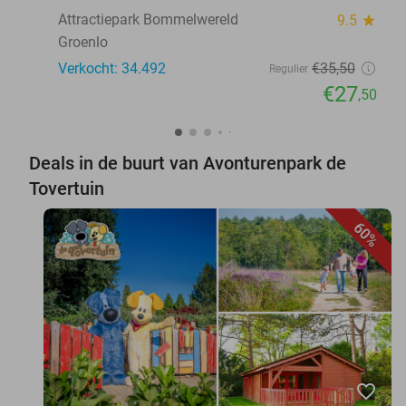
Attractiepark Bommelwereld
9.5
star
Groenlo
Verkocht: 34.492
€35
,50
Regulier
€27
,50
Deals in de buurt van Avonturenpark de
Tovertuin
60%
favorite_border