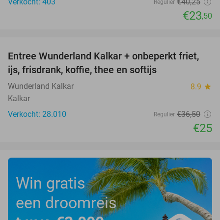
Verkocht: 403
€40
,25
Regulier
€23
,50
favorite_border
Entree Wunderland Kalkar + onbeperkt friet,
32%
ijs, frisdrank, koffie, thee en softijs
Wunderland Kalkar
8.9
star
Kalkar
Verkocht: 28.010
€36
,50
Regulier
€25
Win gratis
een droomreis