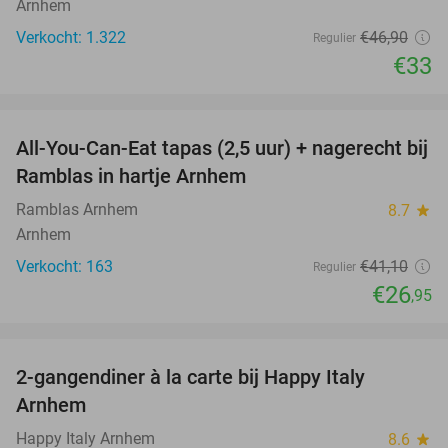
Arnhem
Verkocht: 1.322
€46
,90
Regulier
€33
favorite_border
All-You-Can-Eat tapas (2,5 uur) + nagerecht bij
34%
Ramblas in hartje Arnhem
Ramblas Arnhem
8.7
star
Arnhem
Verkocht: 163
€41
,10
Regulier
€26
,95
favorite_border
2-gangendiner à la carte bij Happy Italy
35%
Arnhem
Happy Italy Arnhem
8.6
star