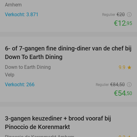
Arnhem
Verkocht: 3.871
€20
Regulier
€12
,95
favorite_border
6- of 7-gangen fine dining-diner van de chef bij
36%
Down To Earth Dining
Down to Earth Dining
9.9
star
Velp
Verkocht: 266
€84
,50
Regulier
€54
,50
favorite_border
3-gangen keuzediner + brood vooraf bij
41%
Pinoccio de Korenmarkt