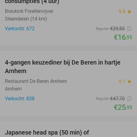
consumpties (4 uur)
Breukink Forellenvijver
9.8
star
Steenderen (14 km)
Verkocht: 672
€29
,55
Regulier
€16
,95
favorite_border
4-gangen keuzediner bij De Beren in hartje
46%
Arnhem
Restaurant De Beren Arnhem
9.1
star
Arnhem
Verkocht: 838
€47
,70
Regulier
€25
,95
favorite_border
Japanese head spa (50 min) of
49%