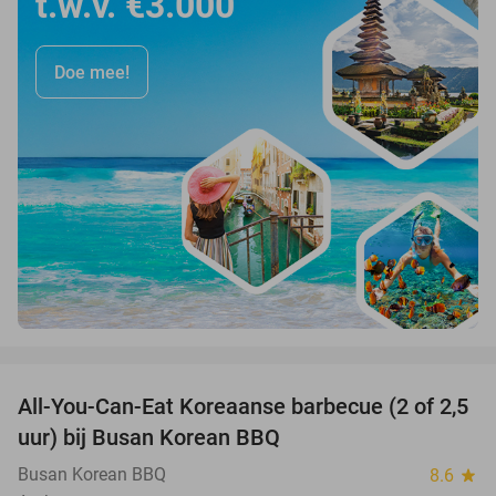
t.w.v. €3.000
Doe mee!
favorite_border
All-You-Can-Eat Koreaanse barbecue (2 of 2,5
30%
uur) bij Busan Korean BBQ
Busan Korean BBQ
8.6
star