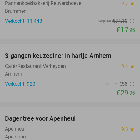
Pannenkoekbakkerij Reuvershoeve
9.7
star
Brummen
Verkocht: 11.443
€34
,10
Regulier
€17
,95
favorite_border
3-gangen keuzediner in hartje Arnhem
48%
Café/Restaurant Verheyden
9.4
star
Arnhem
Verkocht: 920
€58
Regulier
€29
,95
favorite_border
Dagentree voor Apenheul
36%
Apenheul
9.3
star
Apeldoorn