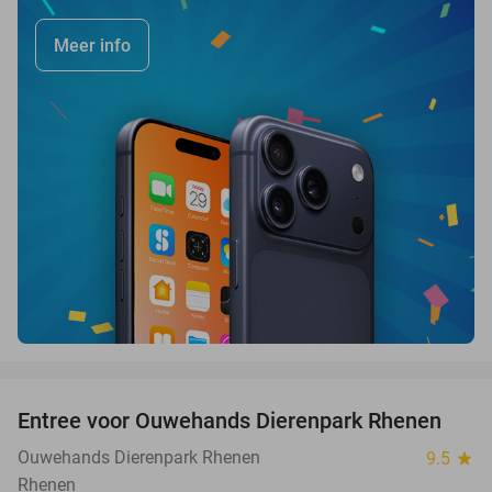
Meer info
favorite_border
Entree voor Ouwehands Dierenpark Rhenen
19%
Ouwehands Dierenpark Rhenen
9.5
star
Rhenen