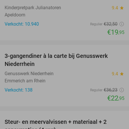
Kinderpretpark Julianatoren
9.4
star
Apeldoorn
Verkocht: 10.940
€32
,50
Regulier
€19
,95
favorite_border
3-gangendiner à la carte bij Genusswerk
37%
Niederrhein
Genusswerk Niederrhein
9.4
star
Emmerich am Rhein
Verkocht: 138
€36
,23
Regulier
€22
,95
favorite_border
Steur- en meervalvissen + materiaal + 2
43%