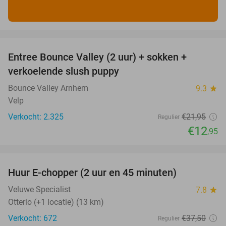
favorite_border
Entree Bounce Valley (2 uur) + sokken +
41%
verkoelende slush puppy
Bounce Valley Arnhem
9.3
star
Velp
Verkocht: 2.325
€21
,95
Regulier
€12
,95
favorite_border
Huur E-chopper (2 uur en 45 minuten)
28%
Veluwe Specialist
7.8
star
Otterlo (+1 locatie) (13 km)
Verkocht: 672
€37
,50
Regulier