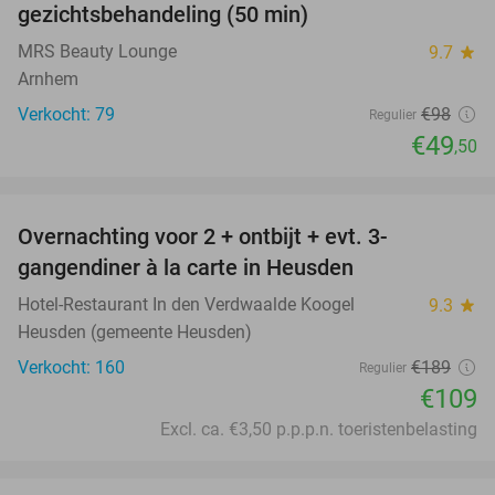
gezichtsbehandeling (50 min)
MRS Beauty Lounge
9.7
star
Arnhem
Verkocht: 79
€98
Regulier
€49
,50
favorite_border
Overnachting voor 2 + ontbijt + evt. 3-
42%
gangendiner à la carte in Heusden
Hotel-Restaurant In den Verdwaalde Koogel
9.3
star
Heusden (gemeente Heusden)
Verkocht: 160
€189
Regulier
€109
Excl. ca. €3,50 p.p.p.n. toeristenbelasting
favorite_border