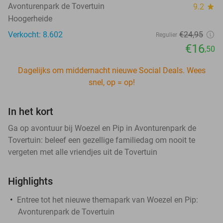
Avonturenpark de Tovertuin
9.2
star
Hoogerheide
Verkocht: 8.602
€24
,95
Regulier
€16
,50
Dagelijks om middernacht nieuwe Social Deals. Wees
snel, op = op!
In het kort
Ga op avontuur bij Woezel en Pip in Avonturenpark de
Tovertuin: beleef een gezellige familiedag om nooit te
vergeten met alle vriendjes uit de Tovertuin
Highlights
Entree tot het nieuwe themapark van Woezel en Pip:
Avonturenpark de Tovertuin