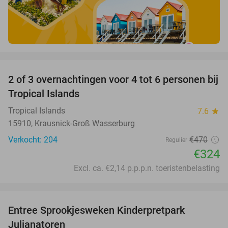
favorite_border
2 of 3 overnachtingen voor 4 tot 6 personen bij
31%
Tropical Islands
Tropical Islands
7.6
star
15910, Krausnick-Groß Wasserburg
Verkocht: 204
€470
Regulier
€324
Excl. ca. €2,14 p.p.p.n. toeristenbelasting
favorite_border
Entree Sprookjesweken Kinderpretpark
39%
Julianatoren