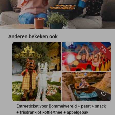
Anderen bekeken ook
23%
favorite_border
Entreeticket voor Bommelwereld + patat + snack
+ frisdrank of koffie/thee + appelgebak