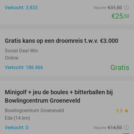
Verkocht: 3.833
€31
,50
Regulier
€25
,50
favorite_border
Gratis kans op een droomreis t.w.v. €3.000
Social Deal Win
Online
Gratis
Verkocht: 186.466
favorite_border
Minigolf + jeu de boules + bitterballen bij
52%
NEW
Bowlingcentrum Groeneveld
TODAY
Bowlingcentrum Groeneveld
9.8
star
Ede (14 km)
Verkocht: 0
€14
,50
Regulier