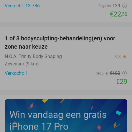
Verkocht: 13.786
€39
Regulier
€22
,50
favorite_border
1 of 3 bodysculpting-behandeling(en) voor
71%
NEW
zone naar keuze
TODAY
N.O.A. Trinity Body Shaping
8.8
star
Zevenaar (9 km)
Verkocht: 1
€100
Regulier
€29
Win vandaag een gratis
iPhone 17 Pro