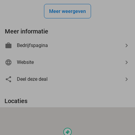
Meer weergeven
Meer informatie
Bedrijfspagina
Website
Deel deze deal
Locaties
events