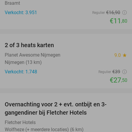
Braamt
Verkocht: 3.951
€16
,90
Regulier
€11
,80
favorite_border
2 of 3 heats karten
29%
Planet Awesome Nijmegen
9.0
star
Nijmegen (13 km)
Verkocht: 1.748
€39
Regulier
€27
,50
favorite_border
Overnachting voor 2 + evt. ontbijt en 3-
gangendiner bij Fletcher Hotels
Fletcher Hotels
Wolfheze (+ meerdere locaties) (6 km)