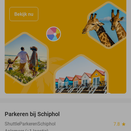
Bekijk nu
favorite_border
Parkeren bij Schiphol
36%
ShuttleParkerenSchiphol
7.8
star