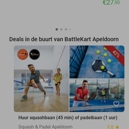
€27
,50
Deals in de buurt van BattleKart Apeldoorn
42%
favorite_border
Huur squashbaan (45 min) of padelbaan (1 uur)
Squash & Padel Apeldoorn
9.8
star