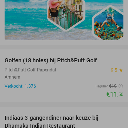
favorite_border
Golfen (18 holes) bij Pitch&Putt Golf
39%
Pitch&Putt Golf Papendal
9.5
star
Arnhem
Verkocht: 1.376
€19
Regulier
€11
,50
favorite_border
Indiaas 3-gangendiner naar keuze bij
34%
Dhamaka Indian Restaurant