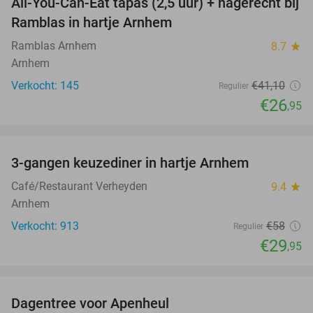
All-You-Can-Eat tapas (2,5 uur) + nagerecht bij
34%
Ramblas in hartje Arnhem
Ramblas Arnhem
8.7
star
Arnhem
Verkocht: 145
€41
,10
Regulier
€26
,95
favorite_border
3-gangen keuzediner in hartje Arnhem
48%
Café/Restaurant Verheyden
9.4
star
Arnhem
Verkocht: 913
€58
Regulier
€29
,95
favorite_border
Dagentree voor Apenheul
36%