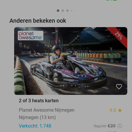
Anderen bekeken ook
29%
favorite_border
2 of 3 heats karten
Planet Awesome Nijmegen
9.0
star
Nijmegen (13 km)
Verkocht: 1.748
€39
Regulier