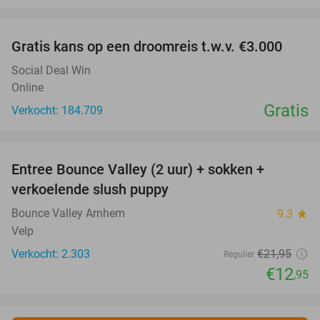
favorite_border
Gratis kans op een droomreis t.w.v. €3.000
Social Deal Win
Online
Gratis
Verkocht: 184.709
favorite_border
Entree Bounce Valley (2 uur) + sokken +
41%
verkoelende slush puppy
Bounce Valley Arnhem
9.3
star
Velp
Verkocht: 2.303
€21
,95
Regulier
€12
,95