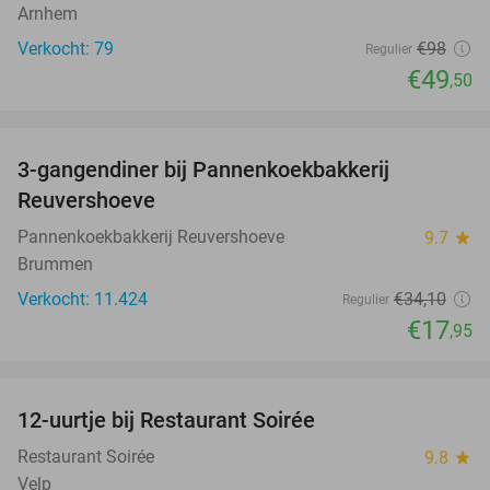
Arnhem
Verkocht: 79
€98
Regulier
€49
,50
favorite_border
3-gangendiner bij Pannenkoekbakkerij
47%
Reuvershoeve
Pannenkoekbakkerij Reuvershoeve
9.7
star
Brummen
Verkocht: 11.424
€34
,10
Regulier
€17
,95
favorite_border
12-uurtje bij Restaurant Soirée
38%
Restaurant Soirée
9.8
star
Velp