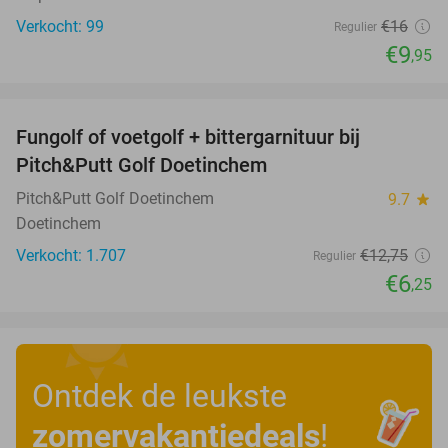
Verkocht: 99
€16
Regulier
€9
,95
favorite_border
Fungolf of voetgolf + bittergarnituur bij
51%
Pitch&Putt Golf Doetinchem
Pitch&Putt Golf Doetinchem
9.7
star
Doetinchem
Verkocht: 1.707
€12
,75
Regulier
€6
,25
Ontdek de leukste
zomervakantiedeals
!