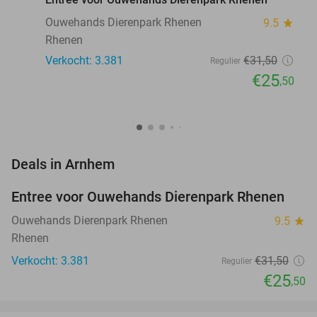
Ouwehands Dierenpark Rhenen
9.5
star
Rhenen
Verkocht: 3.381
€31
,50
Regulier
€25
,50
favorite_border
Deals in Arnhem
Entree voor Ouwehands Dierenpark Rhenen
19%
Ouwehands Dierenpark Rhenen
9.5
star
Rhenen
Verkocht: 3.381
€31
,50
Regulier
€25
,50
favorite_border