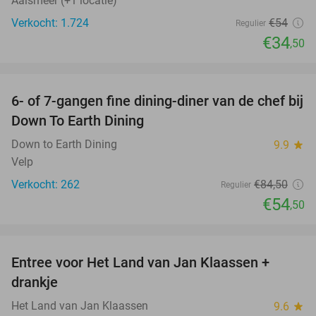
Aalsmeer (+1 locatie)
Verkocht: 1.724
€54
Regulier
€34
,50
favorite_border
6- of 7-gangen fine dining-diner van de chef bij
36%
Down To Earth Dining
Down to Earth Dining
9.9
star
Velp
Verkocht: 262
€84
,50
Regulier
€54
,50
favorite_border
Entree voor Het Land van Jan Klaassen +
30%
drankje
Het Land van Jan Klaassen
9.6
star