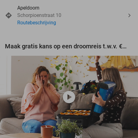
Apeldoorn
Schorpioenstraat 10
Routebeschrijving
Maak gratis kans op een droomreis t.w.v. €3.000!
play_circle