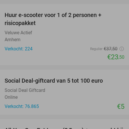
favorite_border
Huur e-scooter voor 1 of 2 personen +
37%
risicopakket
Veluwe Actief
Arnhem
Verkocht: 224
€37
,50
Regulier
€23
,50
favorite_border
Social Deal-giftcard van 5 tot 100 euro
Social Deal Giftcard
Online
€5
Verkocht: 76.865
favorite_border