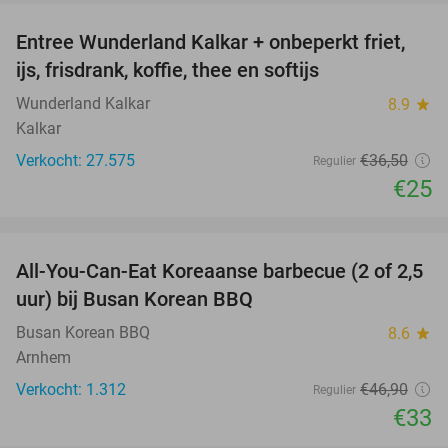
Entree Wunderland Kalkar + onbeperkt friet,
32%
ijs, frisdrank, koffie, thee en softijs
Wunderland Kalkar
8.9
star
Kalkar
Verkocht: 27.575
€36
,50
Regulier
€25
favorite_border
All-You-Can-Eat Koreaanse barbecue (2 of 2,5
30%
uur) bij Busan Korean BBQ
Busan Korean BBQ
8.6
star
Arnhem
Verkocht: 1.312
€46
,90
Regulier
€33