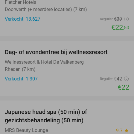
Fletcher Hotels
Doorwerth (+ meerdere locaties) (7 km)
Verkocht: 13.627
€39
Regulier
€22
,50
favorite_border
Dag- of avondentree bij wellnessresort
48%
Wellnessresort & Hotel De Valkenberg
Rheden (7 km)
Verkocht: 1.307
€42
Regulier
€22
favorite_border
Japanese head spa (50 min) of
49%
gezichtsbehandeling (50 min)
MRS Beauty Lounge
9.7
star