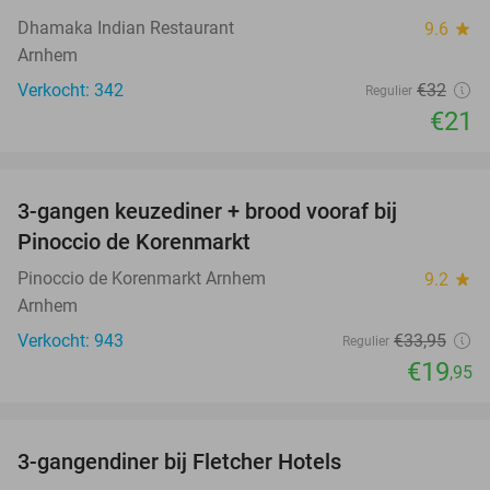
Dhamaka Indian Restaurant
9.6
star
Arnhem
Verkocht: 342
€32
Regulier
€21
favorite_border
3-gangen keuzediner + brood vooraf bij
41%
Pinoccio de Korenmarkt
Pinoccio de Korenmarkt Arnhem
9.2
star
Arnhem
Verkocht: 943
€33
,95
Regulier
€19
,95
favorite_border
3-gangendiner bij Fletcher Hotels
42%