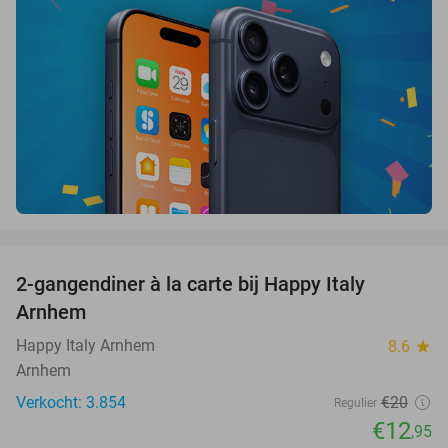
favorite_border
2-gangendiner à la carte bij Happy Italy
35%
Arnhem
Happy Italy Arnhem
8.6
star
Arnhem
Verkocht: 3.854
€20
Regulier
€12
,95