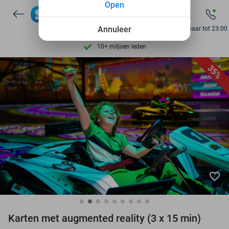
Open
7 dagen per week beschikbaar
10+ miljoen leden
Annuleer
Bereikbaar tot 23:00
9,4
op basis van
206.065 reviews
Ontdek 15.000+ deals
35%
7 dagen per week beschikbaar
10+ miljoen leden
favorite_border
Karten met augmented reality (3 x 15 min)