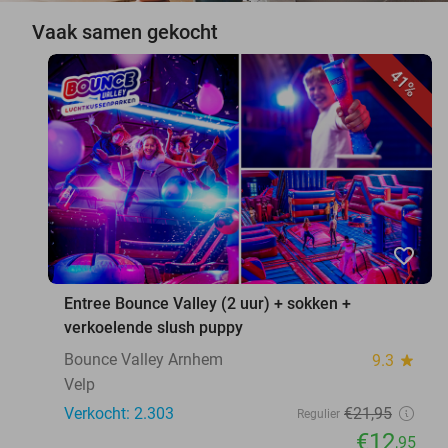
Vaak samen gekocht
41%
favorite_border
Entree Bounce Valley (2 uur) + sokken +
verkoelende slush puppy
Bounce Valley Arnhem
9.3
star
Velp
Verkocht: 2.303
€21
,95
Regulier
€12
,95