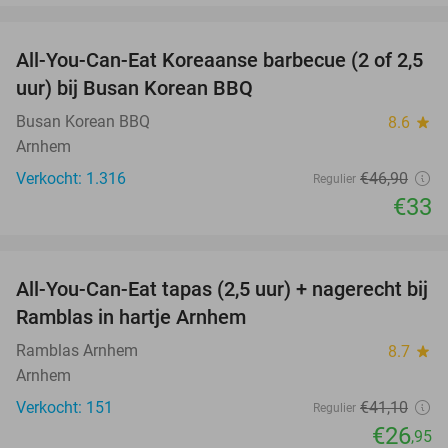
favorite_border
All-You-Can-Eat Koreaanse barbecue (2 of 2,5
30%
uur) bij Busan Korean BBQ
Busan Korean BBQ
8.6
star
Arnhem
Verkocht: 1.316
€46
,90
Regulier
€33
favorite_border
All-You-Can-Eat tapas (2,5 uur) + nagerecht bij
34%
Ramblas in hartje Arnhem
Ramblas Arnhem
8.7
star
Arnhem
Verkocht: 151
€41
,10
Regulier
€26
,95