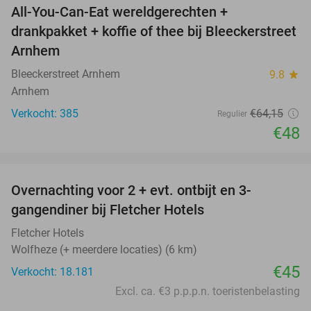
All-You-Can-Eat wereldgerechten +
25%
drankpakket + koffie of thee bij Bleeckerstreet
Arnhem
Bleeckerstreet Arnhem
9.8
star
Arnhem
Verkocht: 385
€64
,15
Regulier
€48
favorite_border
Overnachting voor 2 + evt. ontbijt en 3-
gangendiner bij Fletcher Hotels
Fletcher Hotels
Wolfheze (+ meerdere locaties) (6 km)
€45
Verkocht: 18.181
Excl. ca. €3 p.p.p.n. toeristenbelasting