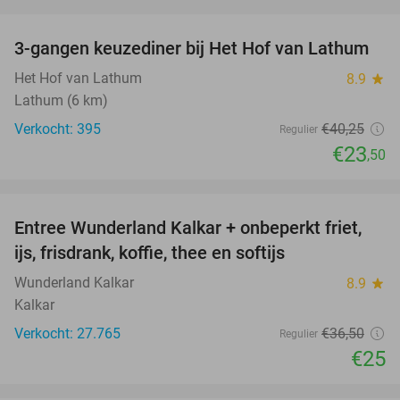
favorite_border
3-gangen keuzediner bij Het Hof van Lathum
42%
Het Hof van Lathum
8.9
star
Lathum (6 km)
Verkocht: 395
€40
,25
Regulier
€23
,50
favorite_border
Entree Wunderland Kalkar + onbeperkt friet,
32%
ijs, frisdrank, koffie, thee en softijs
Wunderland Kalkar
8.9
star
Kalkar
Verkocht: 27.765
€36
,50
Regulier
€25