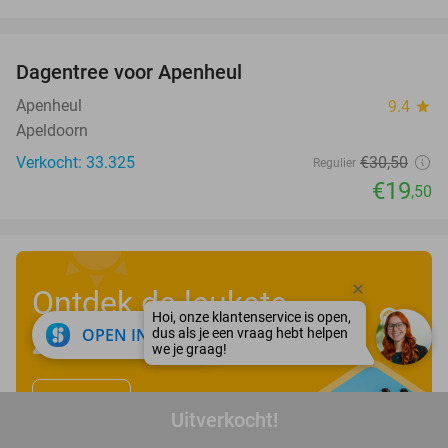
favorite_border
Dagentree voor Apenheul
36%
Apenheul
9.4
star
Apeldoorn
Verkocht: 33.325
€30
,50
Regulier
€19
,50
Ontdek de leukste
close
OPEN IN APP
zomervakantiedeals
!
Bekijk nu
Uitverkocht!