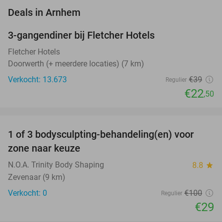
favorite_border
Deals in Arnhem
3-gangendiner bij Fletcher Hotels
42%
Fletcher Hotels
Doorwerth (+ meerdere locaties) (7 km)
Verkocht: 13.673
€39
Regulier
€22
,50
favorite_border
1 of 3 bodysculpting-behandeling(en) voor
71%
NEW
zone naar keuze
TODAY
N.O.A. Trinity Body Shaping
8.8
star
Zevenaar (9 km)
Verkocht: 0
€100
Regulier
€29