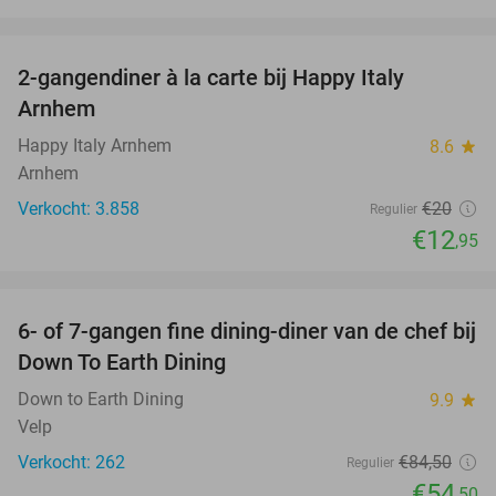
favorite_border
2-gangendiner à la carte bij Happy Italy
35%
Arnhem
Happy Italy Arnhem
8.6
star
Arnhem
Verkocht: 3.858
€20
Regulier
€12
,95
favorite_border
6- of 7-gangen fine dining-diner van de chef bij
36%
Down To Earth Dining
Down to Earth Dining
9.9
star
Velp
Verkocht: 262
€84
,50
Regulier
€54
,50