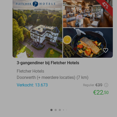
42%
favorite_border
3-gangendiner bij Fletcher Hotels
Fletcher Hotels
Doorwerth (+ meerdere locaties) (7 km)
Verkocht: 13.673
€39
Regulier
€22
,50