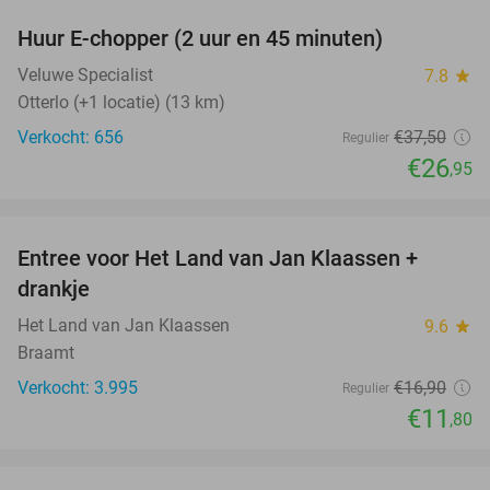
Huur E-chopper (2 uur en 45 minuten)
28%
Veluwe Specialist
7.8
star
Otterlo (+1 locatie) (13 km)
Verkocht: 656
€37
,50
Regulier
€26
,95
favorite_border
Entree voor Het Land van Jan Klaassen +
30%
drankje
Het Land van Jan Klaassen
9.6
star
Braamt
Verkocht: 3.995
€16
,90
Regulier
€11
,80
favorite_border