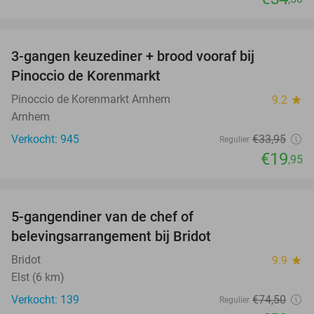
favorite_border
3-gangen keuzediner + brood vooraf bij
41%
Pinoccio de Korenmarkt
Pinoccio de Korenmarkt Arnhem
9.2
star
Arnhem
Verkocht: 945
€33
,95
Regulier
€19
,95
favorite_border
5-gangendiner van de chef of
20%
belevingsarrangement bij Bridot
Bridot
9.9
star
Elst (6 km)
Verkocht: 139
€74
,50
Regulier