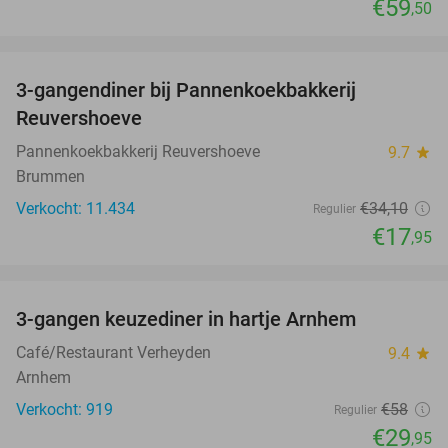
€59
,50
favorite_border
3-gangendiner bij Pannenkoekbakkerij
47%
Reuvershoeve
Pannenkoekbakkerij Reuvershoeve
9.7
star
Brummen
Verkocht: 11.434
€34
,10
Regulier
€17
,95
favorite_border
3-gangen keuzediner in hartje Arnhem
48%
Café/Restaurant Verheyden
9.4
star
Arnhem
Verkocht: 919
€58
Regulier
€29
,95