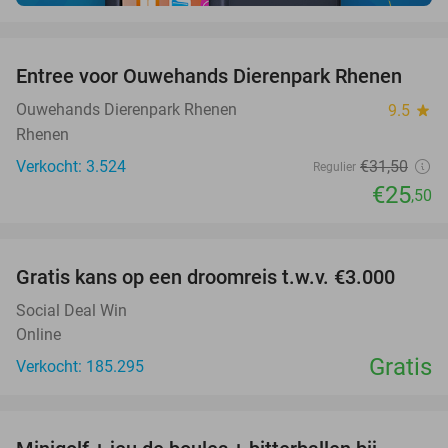
favorite_border
Entree voor Ouwehands Dierenpark Rhenen
19%
Ouwehands Dierenpark Rhenen
9.5
star
Rhenen
Verkocht: 3.524
€31
,50
Regulier
€25
,50
favorite_border
Gratis kans op een droomreis t.w.v. €3.000
Social Deal Win
Online
Gratis
Verkocht: 185.295
favorite_border