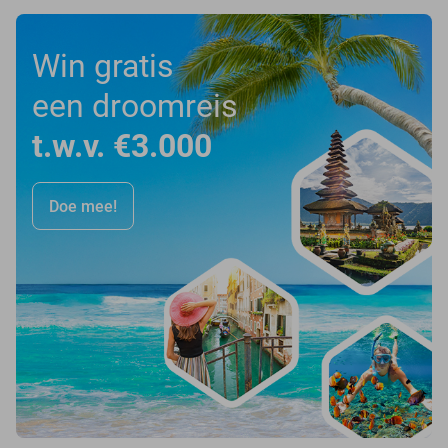
Win gratis
een droomreis
t.w.v. €3.000
Doe mee!