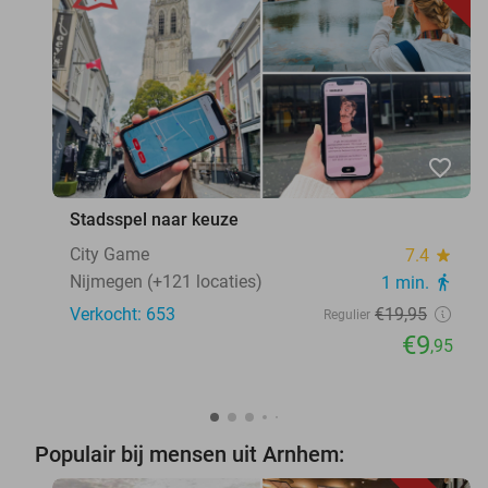
favorite_border
Stadsspel naar keuze
City Game
7.4
star
Nijmegen (+121 locaties)
1 min.
directions_walk
Verkocht: 653
€19
,95
Regulier
€9
,95
Populair bij mensen uit Arnhem: