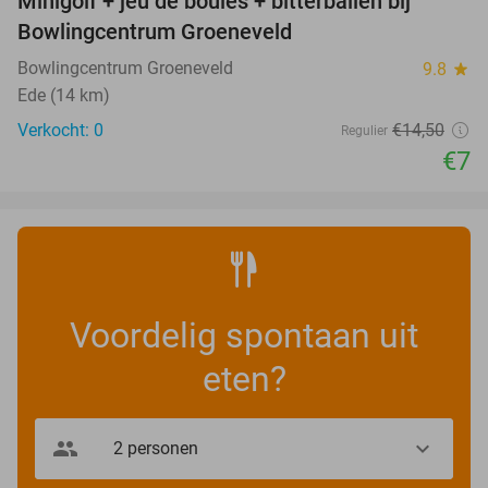
Minigolf + jeu de boules + bitterballen bij
52%
NEW
Bowlingcentrum Groeneveld
TODAY
Bowlingcentrum Groeneveld
9.8
star
Ede (14 km)
Verkocht: 0
€14
,50
Regulier
€7
Voordelig spontaan uit
eten?