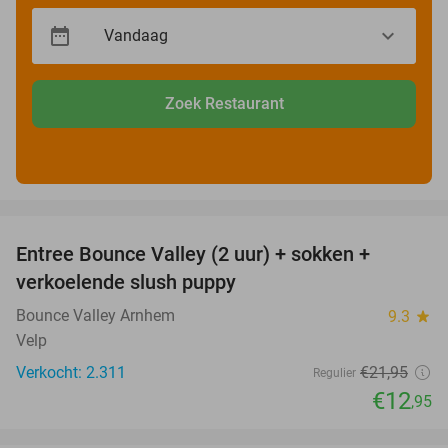
Zoek Restaurant
favorite_border
Entree Bounce Valley (2 uur) + sokken +
41%
verkoelende slush puppy
Bounce Valley Arnhem
9.3
star
Velp
Verkocht: 2.311
€21
,95
Regulier
€12
,95
favorite_border