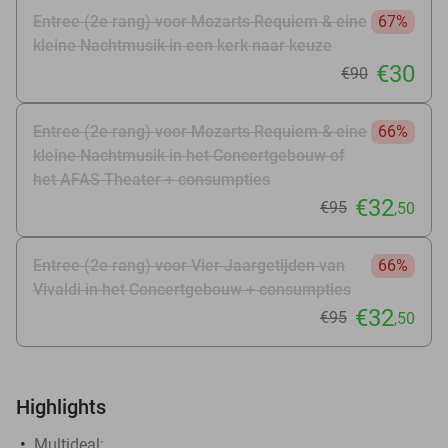
Entree (2e rang) voor Mozarts Requiem & eine
67%
kleine Nachtmusik in een kerk naar keuze
€30
€90
Entree (2e rang) voor Mozarts Requiem & eine
66%
kleine Nachtmusik in het Concertgebouw of
het AFAS Theater + consumpties
€32
€95
,50
Entree (2e rang) voor Vier Jaargetijden van
66%
Vivaldi in het Concertgebouw + consumpties
€32
€95
,50
Highlights
Multideal: