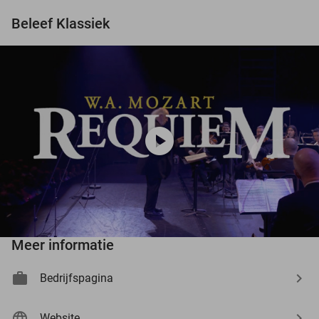
Beleef Klassiek
play_circle
Meer informatie
Bedrijfspagina
Website