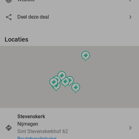
Deel deze deal
Locaties
events
events
events
events
events
events
events
events
Stevenskerk
Nijmegen
Sint Stevenskerkhof 62
Routebeschrijving