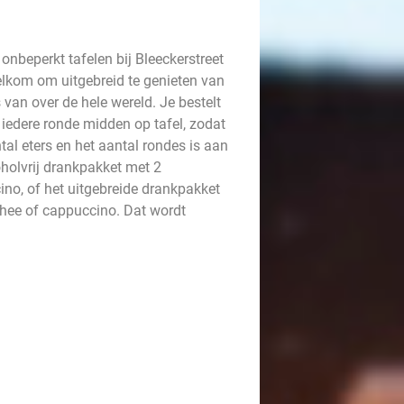
nbeperkt tafelen bij Bleeckerstreet
welkom om uitgebreid te genieten van
s van over de hele wereld. Je bestelt
 iedere ronde midden op tafel, zodat
tal eters en het aantal rondes is aan
coholvrij drankpakket met 2
ccino, of het uitgebreide drankpakket
 thee of cappuccino. Dat wordt