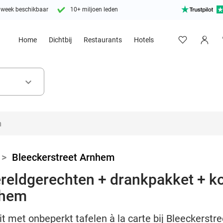
 week beschikbaar
10+ miljoen leden
Home
Dichtbij
Restaurants
Hotels
keyboard_arrow_down
>
Bleeckerstreet Arnhem
reldgerechten + drankpakket + koff
nhem
it met onbeperkt tafelen à la carte bij Bleeckerstr