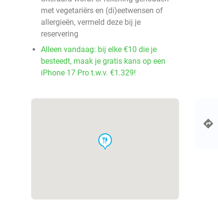
met vegetariërs en (di)eetwensen of
allergieën, vermeld deze bij je
reservering
Alleen vandaag: bij elke €10 die je
besteedt, maak je gratis kans op een
iPhone 17 Pro t.w.v. €1.329!
food