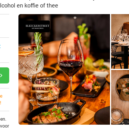
cohol en koffie of thee
:
gate_next
e
!
den.
 voor