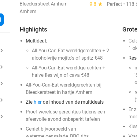
Bleeckerstreet Arnhem
9.8
star
Perfect • 118
Arnhem
l
Highlights
Grote
Multideal:
Gel
1 o
ard_arrow_right
All-You-Can-Eat wereldgerechten + 2
alcoholvrije mojito's of spritz €48
Res
ard_arrow_right
All-You-Can-Eat wereldgerechten +
n
halve fles wijn of cava €48
'
o
ard_arrow_right
All-You-Can-Eat wereldgerechten bij
Bleeckerstreet in hartje Arnhem
r
ard_arrow_right
(
Zie
hier
de inhoud van de multideals
Er 
Proef wereldse gerechtjes tijdens een
ard_arrow_right
mog
sfeervolle avond onbeperkt tafelen
Kies
Geniet bijvoorbeeld van
watermeloensalade, BBQ ribs,
Vra