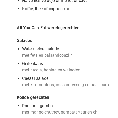
Halve fles verdejo of merlot of cava
Koffie, thee of cappuccino
All-You-Can-Eat wereldgerechten
Salades
Watermeloensalade
met feta en balsamicoazijn
Geitenkaas
met rucola, honing en walnoten
Caesar salade
met kip, croutons, caesardressing en basilicum
Koude gerechten
Pani puri gamba
met mango-chutney, gambatartaar en chili