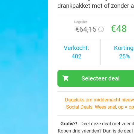
drankpakket met of zonder al
Regulier
€48
€64
,15
Verkocht:
Korting
402
25%
shopping_cart
Selecteer deal
navi
Dagelijks om middernacht nieuw
Social Deals. Wees snel, op = op
Gratis?!
- Deel deze deal met vrien
Kopen drie vrienden? Dan is de deal