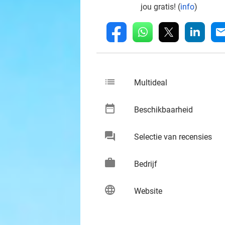
jou gratis! (
info
)
whatsapp
linkedin
fb
mai
list
keybo
Multideal
date_range
keybo
Beschikbaarheid
chat
keybo
Selectie van recensies
work
keybo
Bedrijf
language
keybo
Website