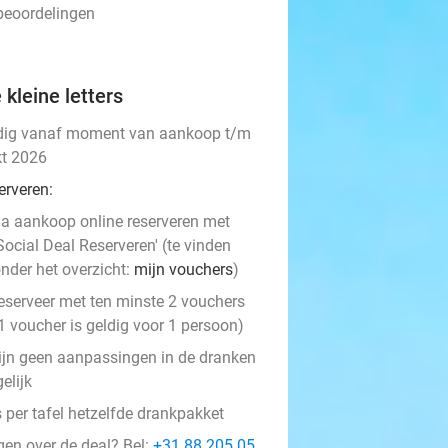
 beoordelingen
 kleine letters
dig vanaf moment van aankoop t/m
kt 2026
erveren:
a aankoop online reserveren met
Social Deal Reserveren' (te vinden
nder het overzicht:
mijn vouchers
)
eserveer met ten minste 2 vouchers
1 voucher is geldig voor 1 persoon)
zijn geen aanpassingen in de dranken
elijk
 per tafel hetzelfde drankpakket
gen over de deal? Bel:
+31 88 205 05