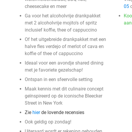
cheesecake en meer
05
o
Ga voor het alcoholvrije drankpakket
Koo
met 2 alcoholvrije mojito's of spritz
aan
inclusief koffie, thee of cappuccino
Of het uitgebreide drankpakket met een
halve fles verdejo of merlot of cava en
koffie of thee of cappuccino
Ideaal voor een avondje shared dining
met je favoriete gezelschap!
Ontspan in een sfeervolle setting
Maak kennis met dit culinaire concept
geïnspireerd op de iconische Bleecker
Street in New York
Zie
hier
de lovende recensies
Ook geldig op zondag!
Uiteraard wordt er rekening gehouden