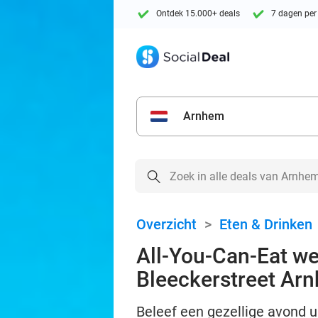
Ontdek 15.000+ deals
7 dagen per
Arnhem
Overzicht
>
Eten & Drinken
All-You-Can-Eat we
Bleeckerstreet Ar
Beleef een gezellige avond u