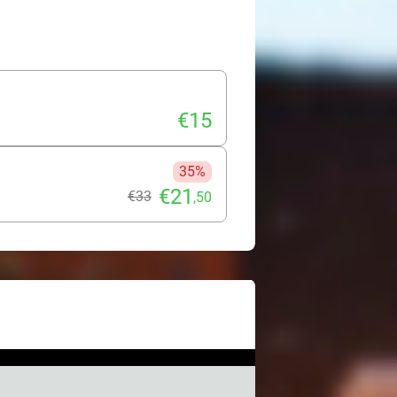
 of speel mee in de
-waterpark in Bobo's AquaSplash met
ooi is, kun je je ook vermaken in het
ief ballenbad, een reusachtige
 Boudewijn Seapark!
€15
35%
€21
€33
,50