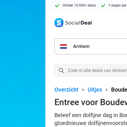
Ontdek 15.000+ deals
7 dagen per
Arnhem
Overzicht
>
Uitjes
>
Boude
Entree voor Boude
Beleef een dolfijne dag in 
gloednieuwe dolfijnenvoorste