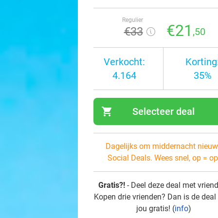
Regulier
€21
€33
,50
Verkocht:
Korting
4.164
35%
shopping_cart
Selecteer deal
navi
Dagelijks om middernacht nieuw
Social Deals. Wees snel, op = op
Gratis?!
- Deel deze deal met vrien
Kopen drie vrienden? Dan is de deal
jou gratis! (
info
)