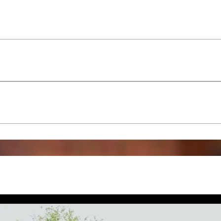
in de achtbaan Orca Ride, de piratenboot Sancta Maria
reuzenspeeltuinen. Beleef dolle pret in het openlucht
8 glijbanen en de Splash Emmer. Als het weer niet zo m
indoor park Sea Dreams, met 15 glijbanen, een interact
piratenboot en meer. Beleef urenlang speelplezier bij