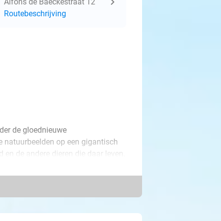
Alfons de Baeckestraat 12
Routebeschrijving
nder de gloednieuwe
e natuurbeelden op een gigantisch
en de andere dieren die daar leven.
dreigingen, zoals plastic soep in de
ntuur samen met de imposante
hondenlounge midden in het groen.
k spectaculaire attracties. Ga buiten