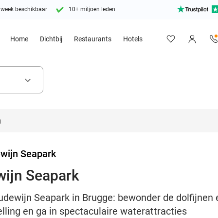
 week beschikbaar
10+ miljoen leden
Home
Dichtbij
Restaurants
Hotels
keyboard_arrow_down
wijn Seapark
wijn Seapark
Boudewijn Seapark in Brugge: bewonder de dolfijne
lling en ga in spectaculaire waterattracties