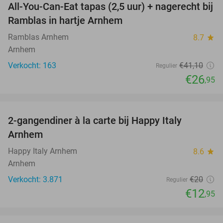
All-You-Can-Eat tapas (2,5 uur) + nagerecht bij
34%
Ramblas in hartje Arnhem
Ramblas Arnhem
8.7
star
Arnhem
Verkocht: 163
€41
,10
Regulier
€26
,95
favorite_border
2-gangendiner à la carte bij Happy Italy
35%
Arnhem
Happy Italy Arnhem
8.6
star
Arnhem
Verkocht: 3.871
€20
Regulier
€12
,95
favorite_border