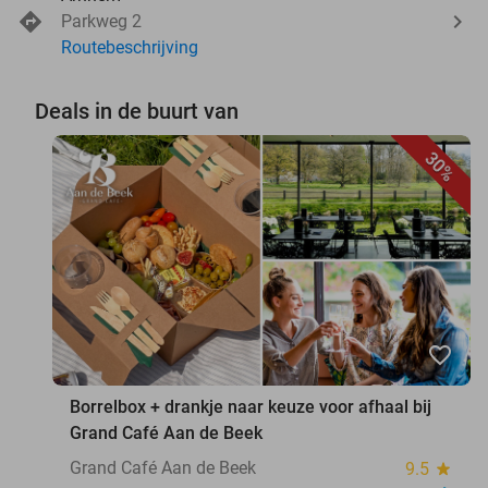
Parkweg 2
Routebeschrijving
Deals in de buurt van
30%
favorite_border
Borrelbox + drankje naar keuze voor afhaal bij
Grand Café Aan de Beek
Grand Café Aan de Beek
9.5
star