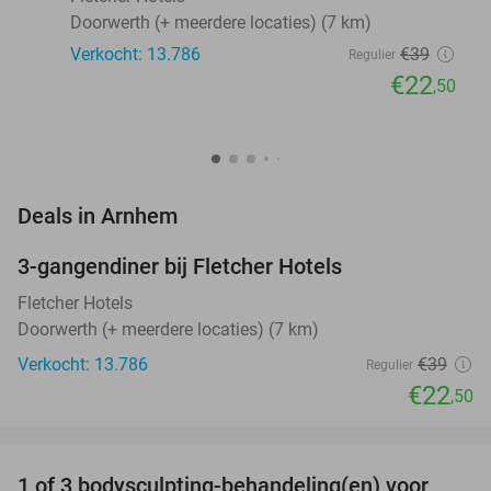
Doorwerth (+ meerdere locaties) (7 km)
Verkocht: 13.786
€39
Regulier
€22
,50
favorite_border
Deals in Arnhem
3-gangendiner bij Fletcher Hotels
42%
Fletcher Hotels
Doorwerth (+ meerdere locaties) (7 km)
Verkocht: 13.786
€39
Regulier
€22
,50
favorite_border
1 of 3 bodysculpting-behandeling(en) voor