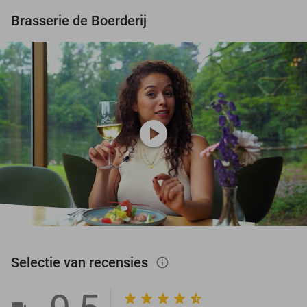
Brasserie de Boerderij
play_circle
Selectie van recensies
info_outlined