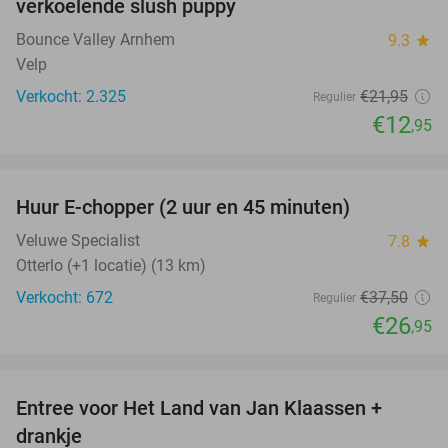
verkoelende slush puppy
Bounce Valley Arnhem
9.3
star
Velp
Verkocht: 2.325
€21
,95
Regulier
€12
,95
favorite_border
Huur E-chopper (2 uur en 45 minuten)
28%
Veluwe Specialist
7.8
star
Otterlo (+1 locatie) (13 km)
Verkocht: 672
€37
,50
Regulier
€26
,95
favorite_border
Entree voor Het Land van Jan Klaassen +
30%
drankje