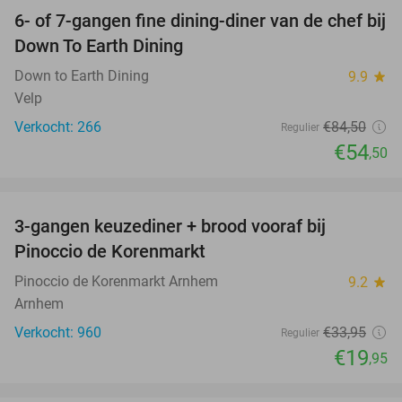
6- of 7-gangen fine dining-diner van de chef bij
36%
Down To Earth Dining
Down to Earth Dining
9.9
star
Velp
Verkocht: 266
€84
,50
Regulier
€54
,50
favorite_border
3-gangen keuzediner + brood vooraf bij
41%
Pinoccio de Korenmarkt
Pinoccio de Korenmarkt Arnhem
9.2
star
Arnhem
Verkocht: 960
€33
,95
Regulier
€19
,95
favorite_border