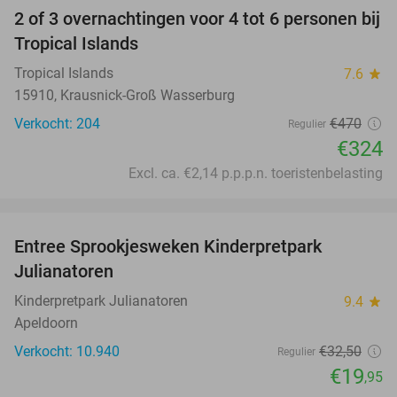
2 of 3 overnachtingen voor 4 tot 6 personen bij
31%
Tropical Islands
Tropical Islands
7.6
star
15910, Krausnick-Groß Wasserburg
Verkocht: 204
€470
Regulier
€324
Excl. ca. €2,14 p.p.p.n. toeristenbelasting
favorite_border
Entree Sprookjesweken Kinderpretpark
39%
Julianatoren
Kinderpretpark Julianatoren
9.4
star
Apeldoorn
Verkocht: 10.940
€32
,50
Regulier
€19
,95