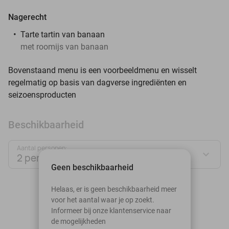
Nagerecht
Tarte tartin van banaan
met roomijs van banaan
Bovenstaand menu is een voorbeeldmenu en wisselt
regelmatig op basis van dagverse ingrediënten en
seizoensproducten
Beschikbaarheid
Aantal personen:
2 personen
Geen beschikbaarheid
augustus 2026
Helaas, er is geen beschikbaarheid meer
voor het aantal waar je op zoekt.
Ma
Di
Wo
Do
Vr
Za
Zo
Informeer bij onze klantenservice naar
de mogelijkheden