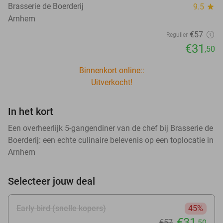
Brasserie de Boerderij
9.5
star
Arnhem
€57
Regulier
€31
,50
Binnenkort online::
Uitverkocht!
In het kort
Een overheerlijk 5-gangendiner van de chef bij Brasserie de
Boerderij: een echte culinaire belevenis op een toplocatie in
Arnhem
Selecteer jouw deal
Early bird (snelle kopers)
45%
€31
€57
,50