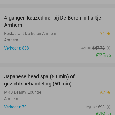
favorite_border
4-gangen keuzediner bij De Beren in hartje
46%
Arnhem
Restaurant De Beren Arnhem
9.1
star
Arnhem
Verkocht: 838
€47
,70
Regulier
€25
,95
favorite_border
Japanese head spa (50 min) of
49%
gezichtsbehandeling (50 min)
MRS Beauty Lounge
9.7
star
Arnhem
Verkocht: 79
€98
Regulier
€49
,50