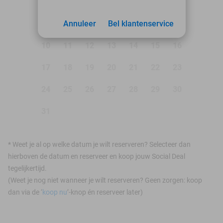
1
2
3
Annuleer
4
5
Bel klantenservice
6
7
8
9
10
11
12
13
14
15
16
17
18
19
20
21
22
23
24
25
26
27
28
29
30
31
*
Weet je al op welke datum je wilt reserveren? Selecteer dan
hierboven de datum en reserveer en koop jouw Social Deal
tegelijkertijd.
(Weet je nog niet wanneer je wilt reserveren? Geen zorgen: koop
dan via de ‘
koop nu
’-knop én reserveer later)