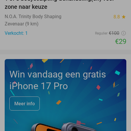
71%
NEW
zone naar keuze
TODAY
N.O.A. Trinity Body Shaping
8.8
star
Zevenaar (9 km)
Verkocht: 1
€100
Regulier
€29
Win vandaag een gratis
iPhone 17 Pro
Meer info