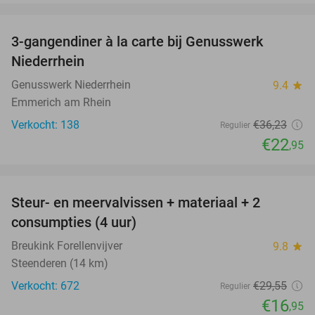
favorite_border
3-gangendiner à la carte bij Genusswerk
37%
Niederrhein
Genusswerk Niederrhein
9.4
star
Emmerich am Rhein
Verkocht: 138
€36
,23
Regulier
€22
,95
favorite_border
Steur- en meervalvissen + materiaal + 2
43%
consumpties (4 uur)
Breukink Forellenvijver
9.8
star
Steenderen (14 km)
Verkocht: 672
€29
,55
Regulier
€16
,95