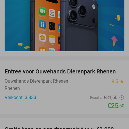
favorite_border
Entree voor Ouwehands Dierenpark Rhenen
19%
Ouwehands Dierenpark Rhenen
9.5
star
Rhenen
Verkocht: 3.833
€31
,50
Regulier
€25
,50
favorite_border