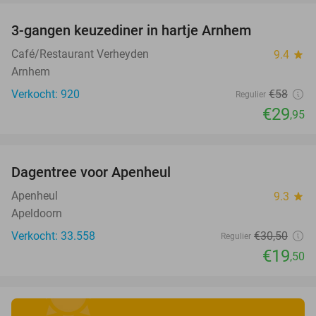
3-gangen keuzediner in hartje Arnhem
48%
Café/Restaurant Verheyden
9.4
star
Arnhem
Verkocht: 920
€58
Regulier
€29
,95
favorite_border
Dagentree voor Apenheul
36%
Apenheul
9.3
star
Apeldoorn
Verkocht: 33.558
€30
,50
Regulier
€19
,50