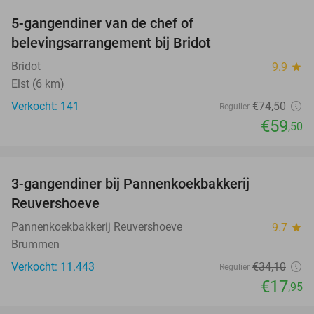
5-gangendiner van de chef of
20%
belevingsarrangement bij Bridot
Bridot
9.9
star
Elst (6 km)
Verkocht: 141
€74
,50
Regulier
€59
,50
favorite_border
3-gangendiner bij Pannenkoekbakkerij
47%
Reuvershoeve
Pannenkoekbakkerij Reuvershoeve
9.7
star
Brummen
Verkocht: 11.443
€34
,10
Regulier
€17
,95
favorite_border