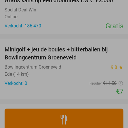
Gratis kans op een droomreis t.w.v. €3.000
Social Deal Win
Online
Gratis
Verkocht: 186.470
favorite_border
Minigolf + jeu de boules + bitterballen bij
52%
NEW
Bowlingcentrum Groeneveld
TODAY
Bowlingcentrum Groeneveld
9.8
star
Ede (14 km)
Verkocht: 0
€14
,50
Regulier
€7