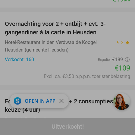
favorite_border
Overnachting voor 2 + ontbijt + evt. 3-
42%
gangendiner à la carte in Heusden
Hotel-Restaurant In den Verdwaalde Koogel
9.3
star
Heusden (gemeente Heusden)
Verkocht: 160
€189
Regulier
€109
Excl. ca. €3,50 p.p.p.n. toeristenbelasting
favorite_border
close
OPEN IN APP
Forelvissen + materiaal + 2 consumpties naar
50%
keuze (4 uur)
Breukink Forellenvijver
9.8
star
Uitverkocht!
Steenderen (14 km)