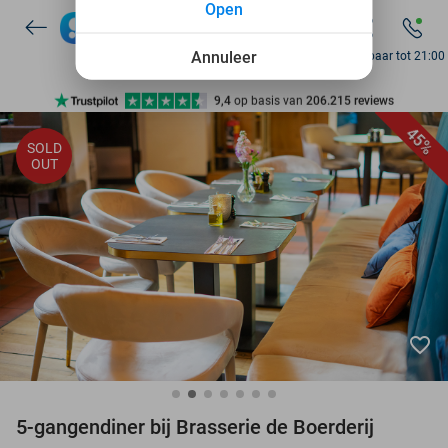
Open
7 dagen per week beschikbaar
10+ miljoen leden
Annuleer
Bereikbaar tot 21:00
9,4
op basis van
206.215 reviews
Ontdek 15.000+ deals
45%
SOLD
7 dagen per week beschikbaar
OUT
10+ miljoen leden
favorite_border
5-gangendiner bij Brasserie de Boerderij