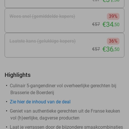
Wees snel (gemiddelde kopers)
39%
€34
€57
,50
Laatste kans (gelukkige kopers)
36%
€36
€57
,50
Highlights
Culinair 5-gangendiner vol overheerlijke gerechten bij
Brasserie de Boerderij
Zie
hier
de inhoud van de deal
Geniet van authentieke gerechten uit de Franse keuken
vol (h)eerlijke, dagverse producten
Laat je verrassen door de bijzondere smaakcombinaties