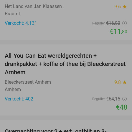
Het Land van Jan Klaassen
9.6
star
Braamt
Verkocht: 4.131
€16
,90
Regulier
€11
,80
favorite_border
All-You-Can-Eat wereldgerechten +
25%
drankpakket + koffie of thee bij Bleeckerstreet
Arnhem
Bleeckerstreet Arnhem
9.8
star
Arnhem
Verkocht: 402
€64
,15
Regulier
€48
favorite_border
Overnachting voor 2 + evt. ontbijt en 3-