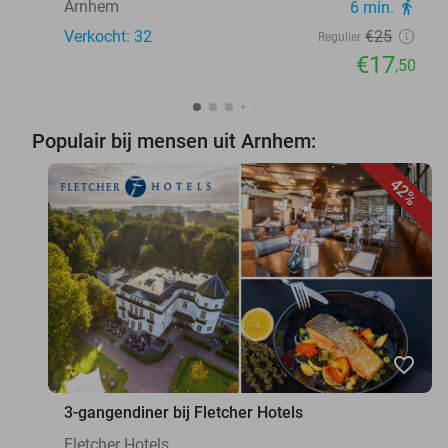
Arnhem
6 min.
directions_walk
Verkocht: 32
€25
Regulier
€17
,50
Populair bij mensen uit Arnhem:
42%
favorite_border
3-gangendiner bij Fletcher Hotels
Fletcher Hotels