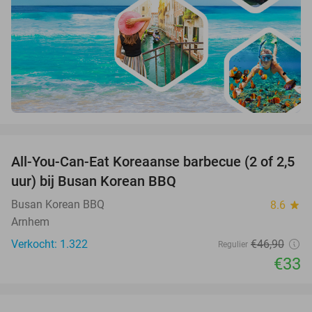
favorite_border
All-You-Can-Eat Koreaanse barbecue (2 of 2,5
30%
uur) bij Busan Korean BBQ
Busan Korean BBQ
8.6
star
Arnhem
Verkocht: 1.322
€46
,90
Regulier
€33
favorite_border