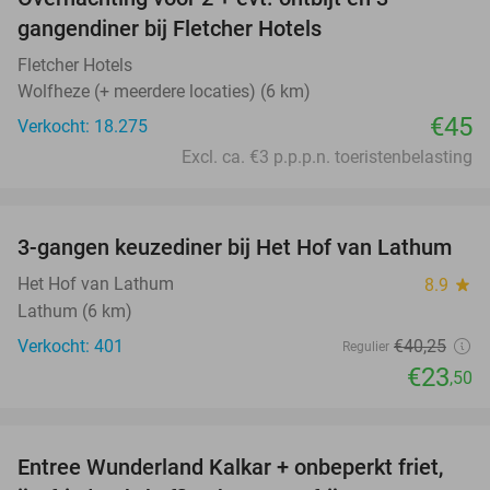
gangendiner bij Fletcher Hotels
Fletcher Hotels
Wolfheze (+ meerdere locaties) (6 km)
€45
Verkocht: 18.275
Excl. ca. €3 p.p.p.n. toeristenbelasting
favorite_border
3-gangen keuzediner bij Het Hof van Lathum
42%
Het Hof van Lathum
8.9
star
Lathum (6 km)
Verkocht: 401
€40
,25
Regulier
€23
,50
favorite_border
Entree Wunderland Kalkar + onbeperkt friet,
32%