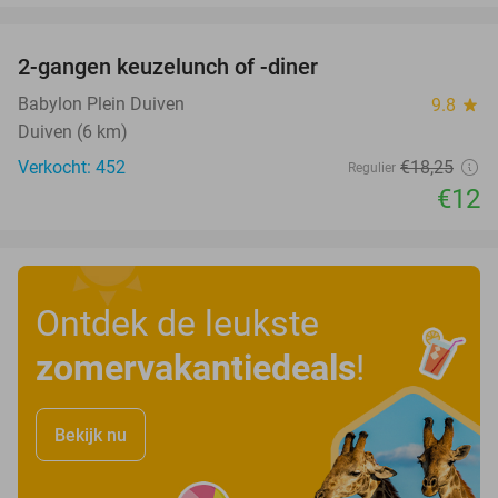
favorite_border
2-gangen keuzelunch of -diner
34%
Babylon Plein Duiven
9.8
star
Duiven (6 km)
Verkocht: 452
€18
,25
Regulier
€12
Ontdek de leukste
zomervakantiedeals
!
Bekijk nu