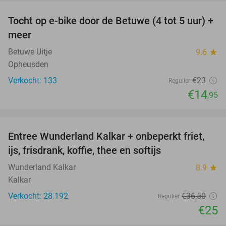
Tocht op e-bike door de Betuwe (4 tot 5 uur) +
35%
meer
Betuwe Uitje
9.6
star
Opheusden
Verkocht: 133
€23
Regulier
€14
,95
favorite_border
Entree Wunderland Kalkar + onbeperkt friet,
32%
ijs, frisdrank, koffie, thee en softijs
Wunderland Kalkar
8.9
star
Kalkar
Verkocht: 28.192
€36
,50
Regulier
€25