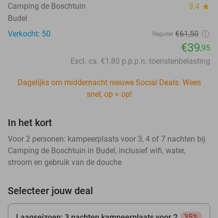
Camping de Boschtuin
9.4
star
Budel
Verkocht: 50
€61
,50
Regulier
€39
,95
Excl. ca. €1,80 p.p.p.n. toeristenbelasting
Dagelijks om middernacht nieuwe Social Deals. Wees
snel, op = op!
In het kort
Voor 2 personen: kampeerplaats voor 3, 4 of 7 nachten bij
Camping de Boschtuin in Budel, inclusief wifi, water,
stroom en gebruik van de douche
Selecteer jouw deal
Laagseizoen: 3 nachten kampeerplaats voor 2
35%