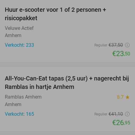
Huur e-scooter voor 1 of 2 personen +
37%
risicopakket
Veluwe Actief
Arnhem
Verkocht: 233
€37
,50
Regulier
€23
,50
favorite_border
All-You-Can-Eat tapas (2,5 uur) + nagerecht bij
34%
Ramblas in hartje Arnhem
Ramblas Arnhem
8.7
star
Arnhem
Verkocht: 165
€41
,10
Regulier
€26
,95
favorite_border