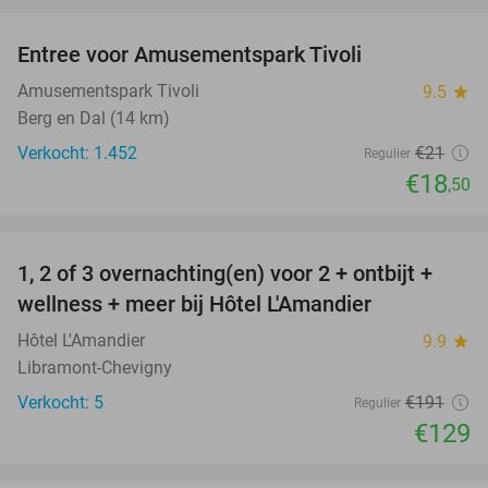
Entree voor Amusementspark Tivoli
12%
Amusementspark Tivoli
9.5
star
Berg en Dal (14 km)
Verkocht: 1.452
€21
Regulier
€18
,50
favorite_border
1, 2 of 3 overnachting(en) voor 2 + ontbijt +
32%
NEW
wellness + meer bij Hôtel L'Amandier
TODAY
Hôtel L'Amandier
9.9
star
Libramont-Chevigny
Verkocht: 5
€191
Regulier
€129
favorite_border