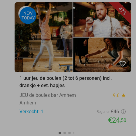
47%
NEW
TODAY
favorite_border
1 uur jeu de boulen (2 tot 6 personen) incl.
drankje + evt. hapjes
JEU de boules bar Arnhem
9.6
star
Arnhem
Verkocht: 1
€46
Regulier
€24
,50