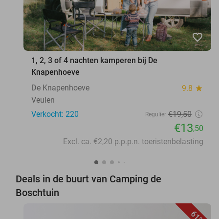
favorite_border
1, 2, 3 of 4 nachten kamperen bij De
Knapenhoeve
De Knapenhoeve
9.8
star
Veulen
Verkocht: 220
€19
,50
Regulier
€13
,50
Excl. ca. €2,20 p.p.p.n. toeristenbelasting
Deals in de buurt van Camping de
Boschtuin
61%