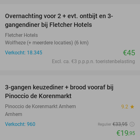
favorite_border
Overnachting voor 2 + evt. ontbijt en 3-
gangendiner bij Fletcher Hotels
Fletcher Hotels
Wolfheze (+ meerdere locaties) (6 km)
€45
Verkocht: 18.345
Excl. ca. €3 p.p.p.n. toeristenbelasting
favorite_border
3-gangen keuzediner + brood vooraf bij
41%
Pinoccio de Korenmarkt
Pinoccio de Korenmarkt Arnhem
9.2
star
Arnhem
Verkocht: 960
€33
,95
Regulier
€19
,95