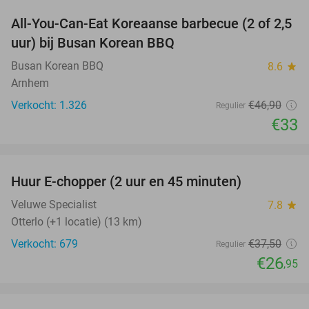
All-You-Can-Eat Koreaanse barbecue (2 of 2,5
30%
uur) bij Busan Korean BBQ
Busan Korean BBQ
8.6
star
Arnhem
Verkocht: 1.326
€46
,90
Regulier
€33
favorite_border
Huur E-chopper (2 uur en 45 minuten)
28%
Veluwe Specialist
7.8
star
Otterlo (+1 locatie) (13 km)
Verkocht: 679
€37
,50
Regulier
€26
,95
favorite_border