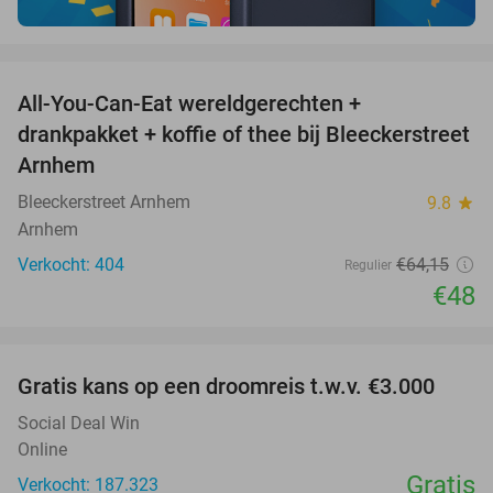
favorite_border
All-You-Can-Eat wereldgerechten +
25%
drankpakket + koffie of thee bij Bleeckerstreet
Arnhem
Bleeckerstreet Arnhem
9.8
star
Arnhem
Verkocht: 404
€64
,15
Regulier
€48
favorite_border
Gratis kans op een droomreis t.w.v. €3.000
Social Deal Win
Online
Gratis
Verkocht: 187.323