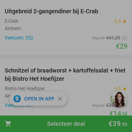
Uitgebreid 2-gangendiner bij E-Crab
30%
E-Crab
9.5
star
Arnhem
Verkocht: 332
€41
,35
Regulier
€29
favorite_border
Schnitzel of braadworst + kartoffelsalat + friet
51%
bij Bistro Het Hoefijzer
Bistro Het Hoefijzer
9.5
star
Arnhem
close
OPEN IN APP
Verkocht: 449
€29
,50
Regulier
€14
,50
favorite_border
€39
shopping_cart
Selecteer deal
,95