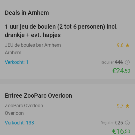
favorite_border
Deals in Arnhem
1 uur jeu de boulen (2 tot 6 personen) incl.
47%
NEW
drankje + evt. hapjes
TODAY
JEU de boules bar Arnhem
9.6
star
Arnhem
Verkocht: 1
€46
Regulier
€24
,50
favorite_border
Entree ZooParc Overloon
34%
NEW
TODAY
ZooParc Overloon
9.7
star
Overloon
Verkocht: 133
€25
Regulier
€16
,50