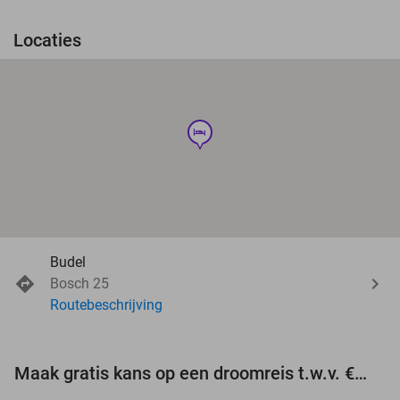
Locaties
hotel
Budel
Bosch 25
Routebeschrijving
Maak gratis kans op een droomreis t.w.v. €3.000!