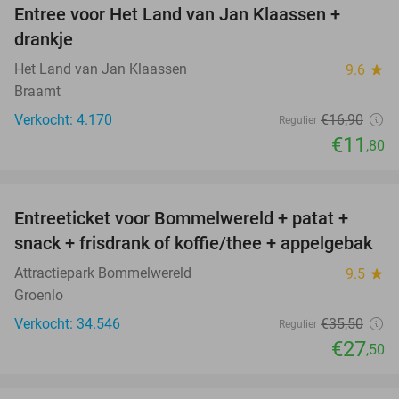
Entree voor Het Land van Jan Klaassen +
30%
drankje
Het Land van Jan Klaassen
9.6
star
Braamt
Verkocht: 4.170
€16
,90
Regulier
€11
,80
favorite_border
Entreeticket voor Bommelwereld + patat +
23%
snack + frisdrank of koffie/thee + appelgebak
Attractiepark Bommelwereld
9.5
star
Groenlo
Verkocht: 34.546
€35
,50
Regulier
€27
,50