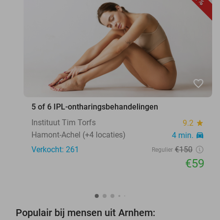
favorite_border
5 of 6 IPL-ontharingsbehandelingen
Instituut Tim Torfs
9.2
star
Hamont-Achel (+4 locaties)
4 min.
directions_car
Verkocht: 261
€150
Regulier
€59
Populair bij mensen uit Arnhem: