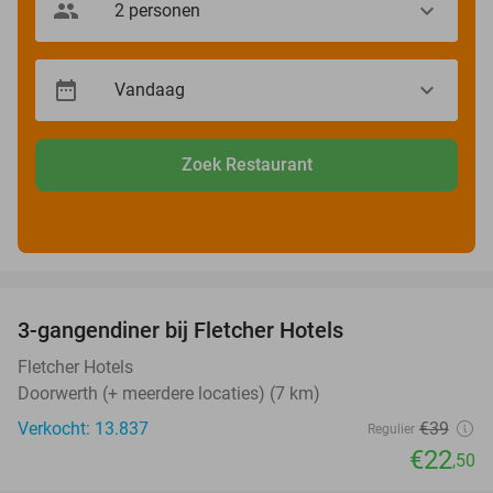
Zoek Restaurant
favorite_border
3-gangendiner bij Fletcher Hotels
42%
Fletcher Hotels
Doorwerth (+ meerdere locaties) (7 km)
Verkocht: 13.837
€39
Regulier
€22
,50