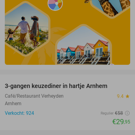
favorite_border
3-gangen keuzediner in hartje Arnhem
48%
Café/Restaurant Verheyden
9.4
star
Arnhem
Verkocht: 924
€58
Regulier
€29
,95
favorite_border