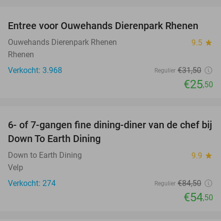
favorite_border
Entree voor Ouwehands Dierenpark Rhenen
19%
Ouwehands Dierenpark Rhenen
9.5
star
Rhenen
Verkocht: 3.968
€31
,50
Regulier
€25
,50
favorite_border
6- of 7-gangen fine dining-diner van de chef bij
36%
Down To Earth Dining
Down to Earth Dining
9.9
star
Velp
Verkocht: 274
€84
,50
Regulier
€54
,50
favorite_border