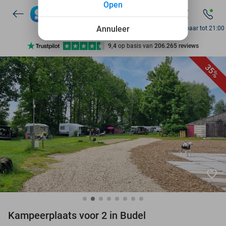
Open
7 dagen per week beschikbaar
10+ miljoen leden
Annuleer
Bereikbaar tot 21:00
9,4
op basis van
206.265 reviews
Ontdek 15.000+ deals
35%
7 dagen per week beschikbaar
10+ miljoen leden
favorite_border
Kampeerplaats voor 2 in Budel