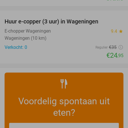
favorite_border
Huur e-copper (3 uur) in Wageningen
29%
NEW
TODAY
E-chopper Wageningen
9.4
star
Wageningen (10 km)
Verkocht: 0
€35
Regulier
€24
,95
Voordelig spontaan uit
eten?