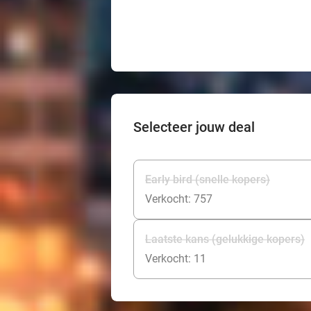
Selecteer jouw deal
Early bird (snelle kopers)
Verkocht: 757
Laatste kans (gelukkige kopers)
Verkocht: 11