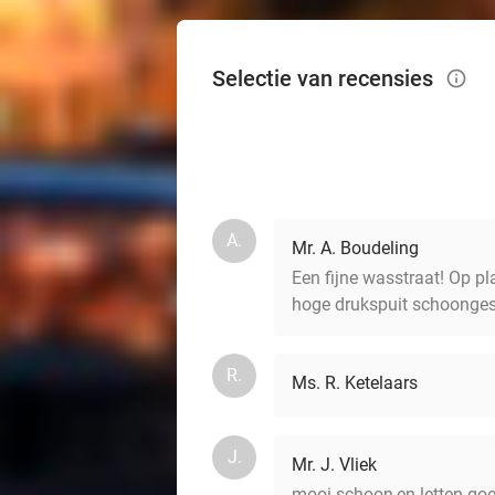
Selectie van recensies
info_outlined
A.
Mr. A. Boudeling
Een fijne wasstraat! Op p
hoge drukspuit schoonges
R.
Ms. R. Ketelaars
J.
Mr. J. Vliek
mooi schoon,en letten goe