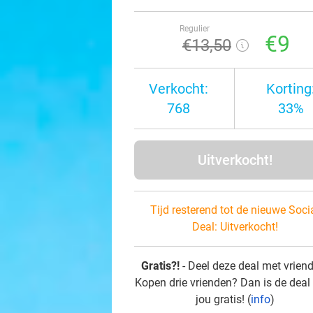
Regulier
€9
€13
,50
Verkocht:
Korting
768
33%
Uitverkocht!
Tijd resterend tot de nieuwe Soci
Deal:
Uitverkocht!
Gratis?!
- Deel deze deal met vrien
Kopen drie vrienden? Dan is de deal
jou gratis! (
info
)