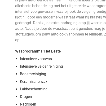
Is jouw auto wel toe aan een flinke opfrisbeurt? Bij C
allerbeste behandeling met het uitgebreide wasprogra
intensief voorgewassen, waarbij ook de velgen gron
rijdt hij door een moderne wasstraat waar hij krasvrij
gedroogd. Dankzij de extra nadroging stap jij weer in 
auto. Nadat je door de wasstraat bent gereden, mag j
stofzuigers, om jouw auto ook vanbinnen te reinigen. Z
op!
Wasprogramma 'Het Beste'
Intensieve voorwas
Intensieve velgenreiniging
Bodemreiniging
Keramische wax
Lakbescherming
Drogen
Nadrogen