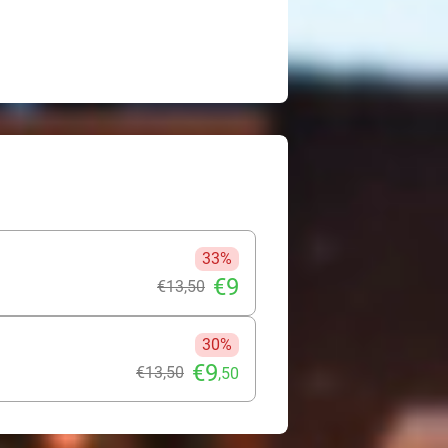
33%
€9
€13
,50
30%
€9
€13
,50
,50