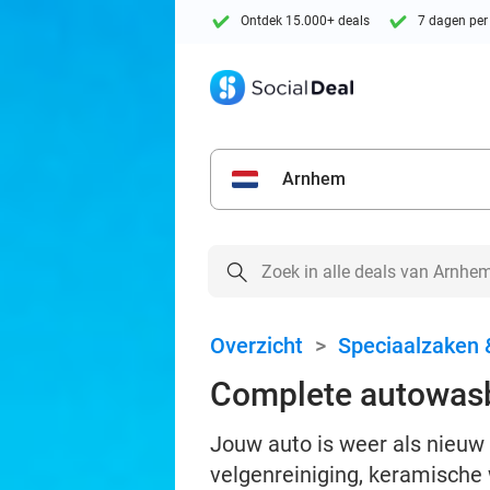
Ontdek 15.000+ deals
7 dagen per
Arnhem
Overzicht
>
Speciaalzaken 
Complete autowas
Jouw auto is weer als nieuw
velgenreiniging, keramische