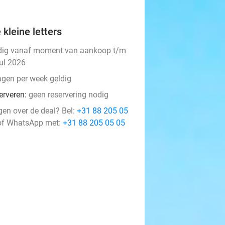
 kleine letters
dig vanaf moment van aankoop t/m
jul 2026
agen per week geldig
erveren:
geen reservering nodig
gen over de deal? Bel:
+31 88 205 05
f WhatsApp met:
+31 88 205 05 05