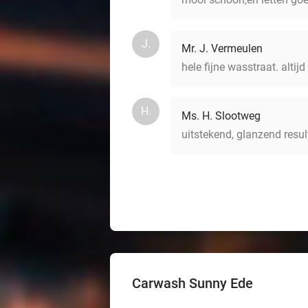
J.
Mr. J. Vermeulen
hele fijne wasstraat. alti
H.
Ms. H. Slootweg
uitstekend, glanzend resul
Carwash Sunny Ede