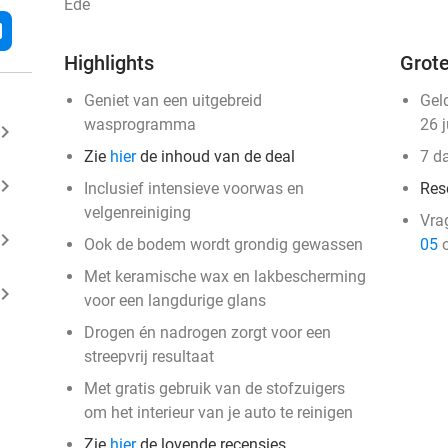
Ede
l
Highlights
Grote
Geniet van een uitgebreid
Gel
wasprogramma
26 
ard_arrow_right
Zie
hier
de inhoud van de deal
7 d
ard_arrow_right
Inclusief intensieve voorwas en
Res
velgenreiniging
Vra
ard_arrow_right
Ook de bodem wordt grondig gewassen
05
o
Met keramische wax en lakbescherming
ard_arrow_right
voor een langdurige glans
Drogen én nadrogen zorgt voor een
streepvrij resultaat
Met gratis gebruik van de stofzuigers
om het interieur van je auto te reinigen
Zie
hier
de lovende recensies