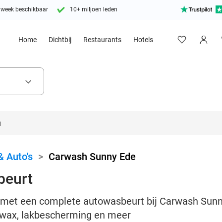
 week beschikbaar
10+ miljoen leden
Home
Dichtbij
Restaurants
Hotels
keyboard_arrow_down
& Auto's
>
Carwash Sunny Ede
beurt
 met een complete autowasbeurt bij Carwash Sunny 
 wax, lakbescherming en meer