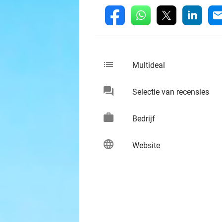
whatsapp
linkedin
fb
mai
list
keybo
Multideal
chat
keybo
Selectie van recensies
work
keybo
Bedrijf
language
keybo
Website