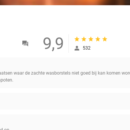
9,9
532
laatsen waar de zachte wasborstels niet goed bij kan komen wor
poten.
d op.