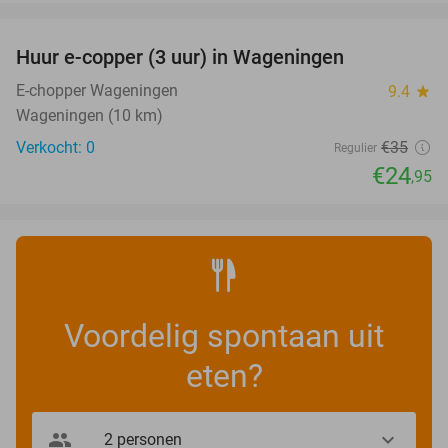
favorite_border
Huur e-copper (3 uur) in Wageningen
29%
NEW
TODAY
E-chopper Wageningen
9.4
star
Wageningen (10 km)
Verkocht: 0
€35
Regulier
€24
,95
Voordelig spontaan uit
eten?