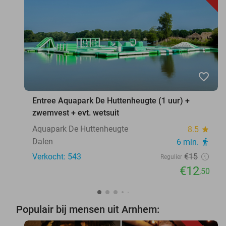
favorite_border
Entree Aquapark De Huttenheugte (1 uur) +
zwemvest + evt. wetsuit
Aquapark De Huttenheugte
8.5
star
Dalen
6 min.
directions_walk
Verkocht: 543
€15
Regulier
€12
,50
Populair bij mensen uit Arnhem: