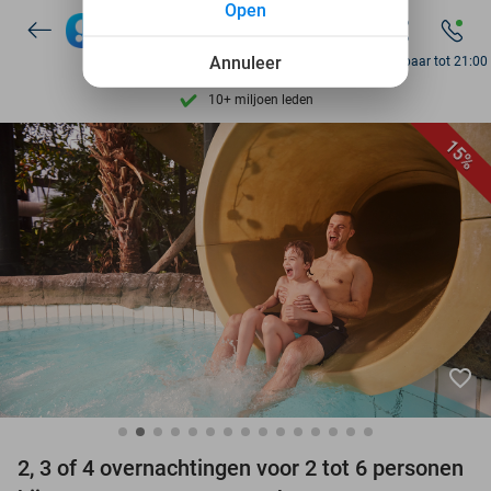
Open
Ontdek 15.000+ deals
7 dagen per week beschikbaar
Annuleer
Bereikbaar tot 21:00
10+ miljoen leden
9,4
op basis van
206.298 reviews
15%
Ontdek 15.000+ deals
7 dagen per week beschikbaar
10+ miljoen leden
favorite_border
2, 3 of 4 overnachtingen voor 2 tot 6 personen