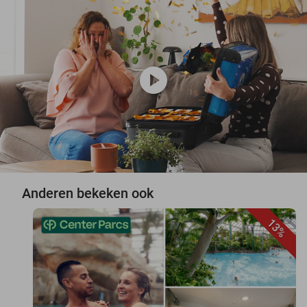
play_circle
Anderen bekeken ook
13%