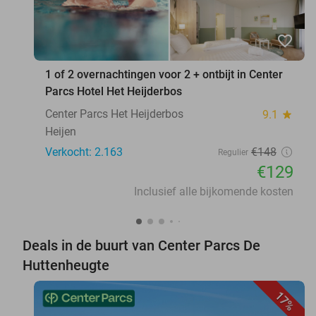
favorite_border
1 of 2 overnachtingen voor 2 + ontbijt in Center
Parcs Hotel Het Heijderbos
Center Parcs Het Heijderbos
9.1
star
Heijen
Verkocht: 2.163
€148
Regulier
€129
Inclusief alle bijkomende kosten
Deals in de buurt van Center Parcs De
Huttenheugte
17%