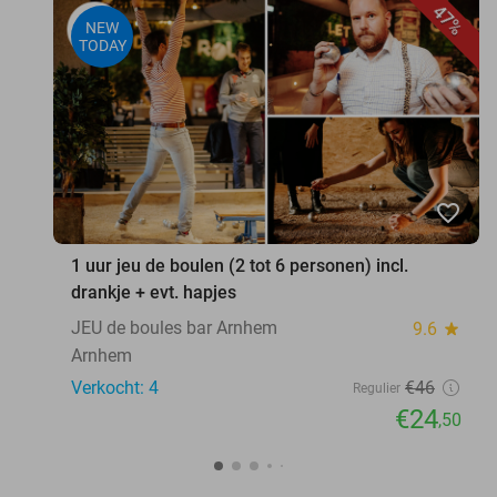
47%
NEW
TODAY
favorite_border
1 uur jeu de boulen (2 tot 6 personen) incl.
drankje + evt. hapjes
JEU de boules bar Arnhem
9.6
star
Arnhem
Verkocht: 4
€46
Regulier
€24
,50