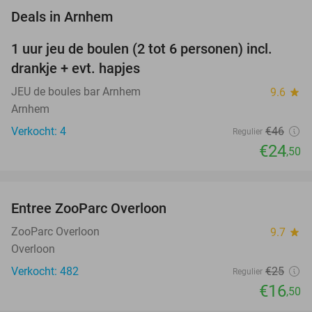
favorite_border
Deals in Arnhem
1 uur jeu de boulen (2 tot 6 personen) incl.
47%
NEW
drankje + evt. hapjes
TODAY
JEU de boules bar Arnhem
9.6
star
Arnhem
Verkocht: 4
€46
Regulier
€24
,50
favorite_border
Entree ZooParc Overloon
34%
NEW
TODAY
ZooParc Overloon
9.7
star
Overloon
Verkocht: 482
€25
Regulier
€16
,50