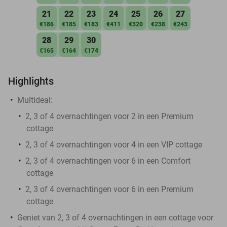
21
22
23
24
25
26
27
€186
€185
€183
€411
€320
€238
€243
28
29
30
€165
€164
€174
Highlights
Multideal:
2, 3 of 4 overnachtingen voor 2 in een Premium
cottage
2, 3 of 4 overnachtingen voor 4 in een VIP cottage
2, 3 of 4 overnachtingen voor 6 in een Comfort
cottage
2, 3 of 4 overnachtingen voor 6 in een Premium
cottage
Geniet van 2, 3 of 4 overnachtingen in een cottage voor