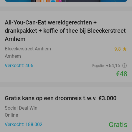
favorite_border
All-You-Can-Eat wereldgerechten +
25%
drankpakket + koffie of thee bij Bleeckerstreet
Arnhem
Bleeckerstreet Arnhem
9.8
star
Arnhem
Verkocht: 406
€64
,15
Regulier
€48
favorite_border
Gratis kans op een droomreis t.w.v. €3.000
Social Deal Win
Online
Gratis
Verkocht: 188.002