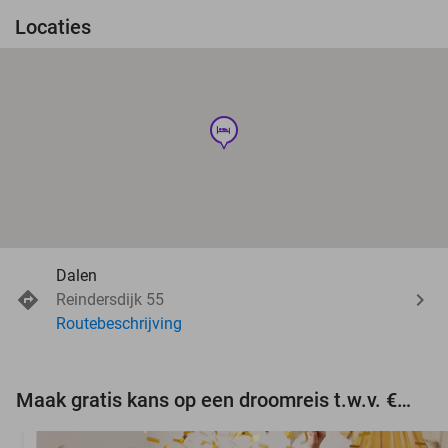
Locaties
hotel
Dalen
Reindersdijk 55
Routebeschrijving
Maak gratis kans op een droomreis t.w.v. €3.000!