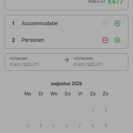
€477
€561,17
remove_circle_outline
add_circle_outline
1
Accommodatie
remove_circle_outline
add_circle_outline
2
Personen
Inchecken
Uitchecken
Kies datum
Kies datum
augustus 2026
Ma
Di
Wo
Do
Vr
Za
Zo
1
2
3
4
5
6
7
8
9