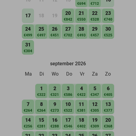
€694
€712
20
21
22
23
17
18
19
€842
€550
€528
€740
24
25
26
27
28
29
30
€499
€497
€451
€702
€493
€457
€525
31
€304
september 2026
Ma
Di
Wo
Do
Vr
Za
Zo
1
2
3
4
5
6
€322
€321
€586
€422
€347
€405
7
8
9
10
11
12
13
€264
€264
€273
€522
€381
€305
€377
14
15
16
17
18
19
20
€256
€281
€288
€546
€402
€309
€368
21
22
23
24
25
26
27