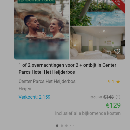
13%
favorite_border
1 of 2 overnachtingen voor 2 + ontbijt in Center
Parcs Hotel Het Heijderbos
Center Parcs Het Heijderbos
9.1
star
Heijen
Verkocht: 2.159
€148
Regulier
€129
Inclusief alle bijkomende kosten