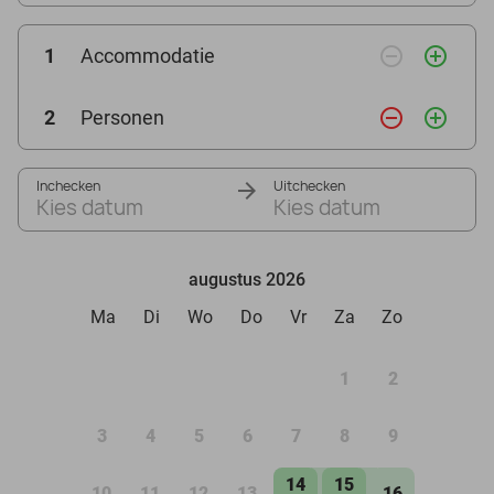
remove_circle_outline
add_circle_outline
1
Accommodatie
remove_circle_outline
add_circle_outline
2
Personen
Inchecken
Uitchecken
Kies datum
Kies datum
augustus 2026
Ma
Di
Wo
Do
Vr
Za
Zo
1
2
3
4
5
6
7
8
9
14
15
10
11
12
13
16