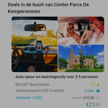
Deals in de buurt van Center Parcs De
Kempervennen
27%
favorite_border
Auto-speur-en-belevingsrally voor 2-5 personen
BeLEEF NaviGames
7.8
star
Valkenswaard (+85 locaties)
2 min.
directions_car
Verkocht: 5.432
€29
,50
Regulier
€21
,50