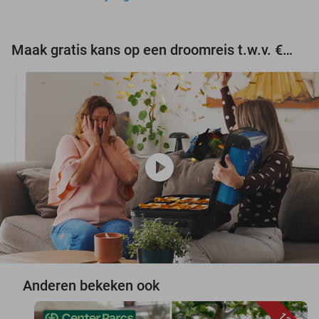
Maak gratis kans op een droomreis t.w.v. €3.000!
play_circle
Anderen bekeken ook