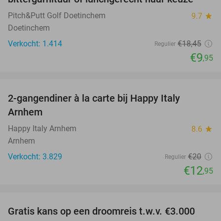
Pitch&Putt Golf Doetinchem
9.7
star
Doetinchem
Verkocht: 1.414
€18
,45
Regulier
€9
,95
favorite_border
2-gangendiner à la carte bij Happy Italy
35%
Arnhem
Happy Italy Arnhem
8.6
star
Arnhem
Verkocht: 3.829
€20
Regulier
€12
,95
favorite_border
Gratis kans op een droomreis t.w.v. €3.000