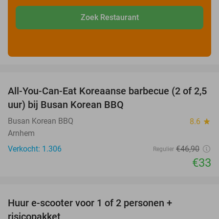
Zoek Restaurant
favorite_border
All-You-Can-Eat Koreaanse barbecue (2 of 2,5
30%
uur) bij Busan Korean BBQ
Busan Korean BBQ
8.6
star
Arnhem
Verkocht: 1.306
€46
,90
Regulier
€33
favorite_border
Huur e-scooter voor 1 of 2 personen +
37%
risicopakket