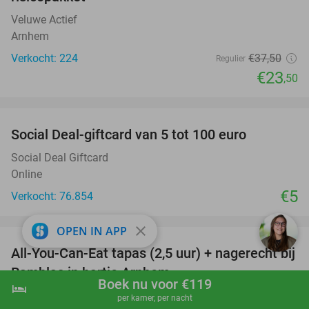
Veluwe Actief
Arnhem
Verkocht: 224
€37
,50
Regulier
€23
,50
favorite_border
Social Deal-giftcard van 5 tot 100 euro
Social Deal Giftcard
Online
€5
Verkocht: 76.854
favorite_border
close
OPEN IN APP
All-You-Can-Eat tapas (2,5 uur) + nagerecht bij
34%
Ramblas in hartje Arnhem
Boek nu voor €119
hotel
shopping_cart
Boek nu
navigate_next
Ramblas Arnhem
8.7
star
per kamer, per nacht