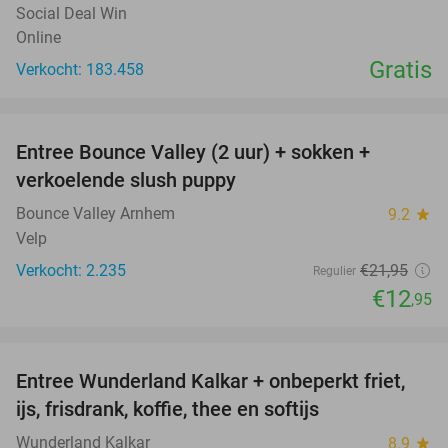
Social Deal Win
Online
Gratis
Verkocht: 183.458
favorite_border
Entree Bounce Valley (2 uur) + sokken +
41%
verkoelende slush puppy
Bounce Valley Arnhem
9.2
star
Velp
Verkocht: 2.235
€21
,95
Regulier
€12
,95
favorite_border
Entree Wunderland Kalkar + onbeperkt friet,
32%
ijs, frisdrank, koffie, thee en softijs
Wunderland Kalkar
8.9
star