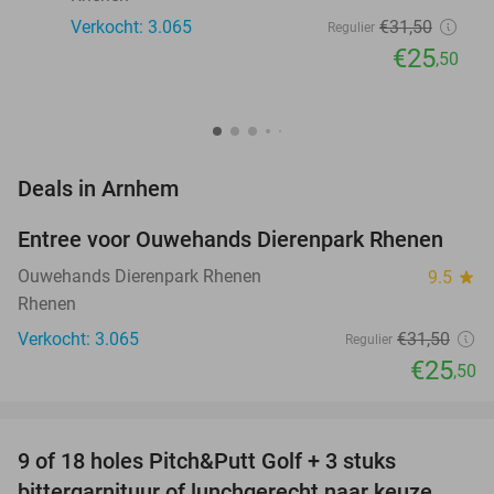
Verkocht: 3.065
€31
,50
Regulier
€25
,50
favorite_border
Deals in Arnhem
Entree voor Ouwehands Dierenpark Rhenen
19%
Ouwehands Dierenpark Rhenen
9.5
star
Rhenen
Verkocht: 3.065
€31
,50
Regulier
€25
,50
favorite_border
9 of 18 holes Pitch&Putt Golf + 3 stuks
46%
bittergarnituur of lunchgerecht naar keuze