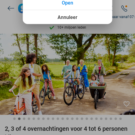
Open
Ontdek 15.000+ deals
7 dagen per week beschikbaar
Annuleer
Bereikbaar vanaf 07
10+ miljoen leden
9,4
op basis van
205.975 reviews
Ontdek 15.000+ deals
7 dagen per week beschikbaar
10+ miljoen leden
favorite_border
2, 3 of 4 overnachtingen voor 4 tot 6 personen