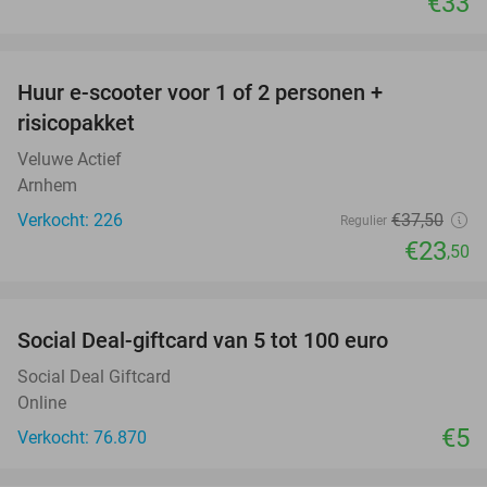
€33
favorite_border
Huur e-scooter voor 1 of 2 personen +
37%
risicopakket
Veluwe Actief
Arnhem
Verkocht: 226
€37
,50
Regulier
€23
,50
favorite_border
Social Deal-giftcard van 5 tot 100 euro
Social Deal Giftcard
Online
€5
Verkocht: 76.870
favorite_border