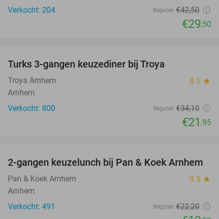
Verkocht: 204
€42
,50
Regulier
€29
,50
favorite_border
Turks 3-gangen keuzediner bij Troya
36%
Troya Arnhem
8.1
star
Arnhem
Verkocht: 800
€34
,10
Regulier
€21
,95
favorite_border
2-gangen keuzelunch bij Pan & Koek Arnhem
44%
Pan & Koek Arnhem
9.5
star
Arnhem
Verkocht: 491
€22
,20
Regulier