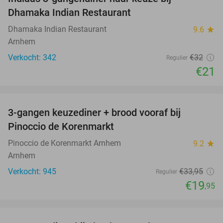
34%
Dhamaka Indian Restaurant
Dhamaka Indian Restaurant
9.6
star
Arnhem
Verkocht: 342
€32
Regulier
€21
favorite_border
3-gangen keuzediner + brood vooraf bij
41%
Pinoccio de Korenmarkt
Pinoccio de Korenmarkt Arnhem
9.2
star
Arnhem
Verkocht: 945
€33
,95
Regulier
€19
,95
favorite_border