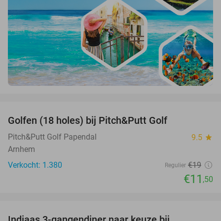
favorite_border
Golfen (18 holes) bij Pitch&Putt Golf
39%
Pitch&Putt Golf Papendal
9.5
star
Arnhem
Verkocht: 1.380
€19
Regulier
€11
,50
favorite_border
Indiaas 3-gangendiner naar keuze bij