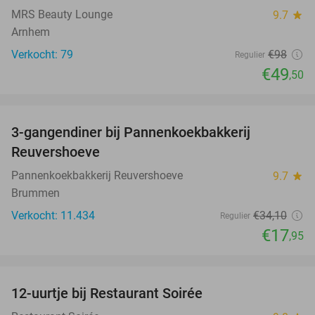
MRS Beauty Lounge
9.7
star
Arnhem
Verkocht: 79
€98
Regulier
€49
,50
favorite_border
3-gangendiner bij Pannenkoekbakkerij
47%
Reuvershoeve
Pannenkoekbakkerij Reuvershoeve
9.7
star
Brummen
Verkocht: 11.434
€34
,10
Regulier
€17
,95
favorite_border
12-uurtje bij Restaurant Soirée
38%