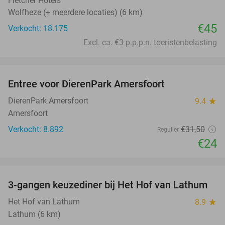
Fletcher Hotels
Wolfheze (+ meerdere locaties) (6 km)
€45
Verkocht: 18.175
Excl. ca. €3 p.p.p.n. toeristenbelasting
favorite_border
Entree voor DierenPark Amersfoort
24%
DierenPark Amersfoort
9.4
star
Amersfoort
Verkocht: 8.892
€31
,50
Regulier
€24
favorite_border
3-gangen keuzediner bij Het Hof van Lathum
42%
Het Hof van Lathum
8.9
star
Lathum (6 km)