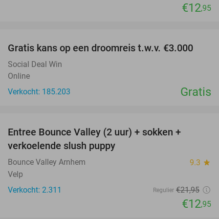
€12
,95
favorite_border
Gratis kans op een droomreis t.w.v. €3.000
Social Deal Win
Online
Gratis
Verkocht: 185.203
favorite_border
Entree Bounce Valley (2 uur) + sokken +
41%
verkoelende slush puppy
Bounce Valley Arnhem
9.3
star
Velp
Verkocht: 2.311
€21
,95
Regulier
€12
,95