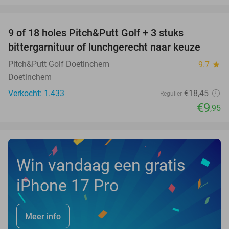
favorite_border
9 of 18 holes Pitch&Putt Golf + 3 stuks
46%
bittergarnituur of lunchgerecht naar keuze
Pitch&Putt Golf Doetinchem
9.7
star
Doetinchem
Verkocht: 1.433
€18
,45
Regulier
€9
,95
Win vandaag een gratis
iPhone 17 Pro
Meer info