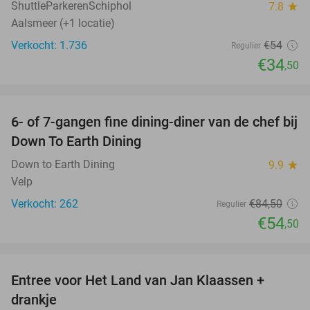
ShuttleParkerenSchiphol
7.8
star
Aalsmeer (+1 locatie)
Verkocht: 1.736
€54
Regulier
€34
,50
favorite_border
6- of 7-gangen fine dining-diner van de chef bij
36%
Down To Earth Dining
Down to Earth Dining
9.9
star
Velp
Verkocht: 262
€84
,50
Regulier
€54
,50
favorite_border
Entree voor Het Land van Jan Klaassen +
30%
drankje