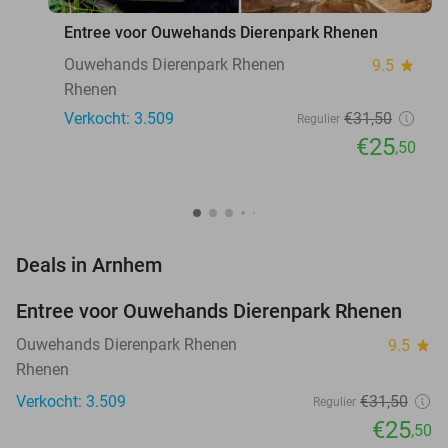
Entree voor Ouwehands Dierenpark Rhenen
Ouwehands Dierenpark Rhenen
9.5
star
Rhenen
Verkocht: 3.509
€31
,50
Regulier
€25
,50
favorite_border
Deals in Arnhem
Entree voor Ouwehands Dierenpark Rhenen
19%
Ouwehands Dierenpark Rhenen
9.5
star
Rhenen
Verkocht: 3.509
€31
,50
Regulier
€25
,50