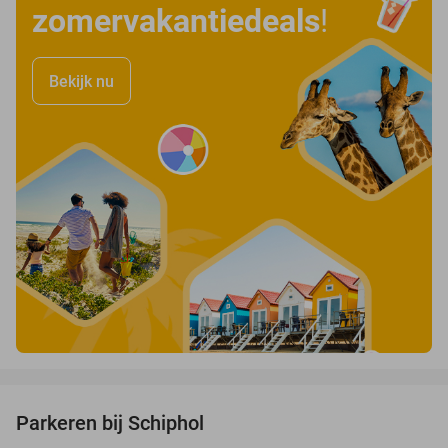
zomervakantiedeals
!
Bekijk nu
favorite_border
Parkeren bij Schiphol
36%