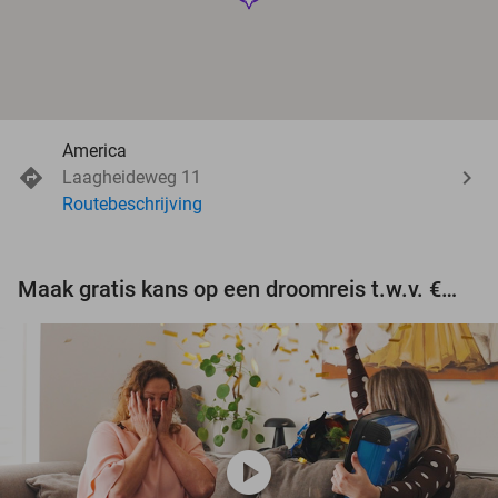
America
Laagheideweg 11
Routebeschrijving
Maak gratis kans op een droomreis t.w.v. €3.000!
play_circle