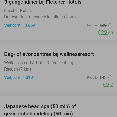
3-gangendiner bij Fletcher Hotels
42%
Fletcher Hotels
Doorwerth (+ meerdere locaties) (7 km)
Verkocht: 13.669
€39
Regulier
€22
,50
favorite_border
Dag- of avondentree bij wellnessresort
48%
Wellnessresort & Hotel De Valkenberg
Rheden (7 km)
Verkocht: 1.310
€42
Regulier
€22
favorite_border
Japanese head spa (50 min) of
49%
gezichtsbehandeling (50 min)