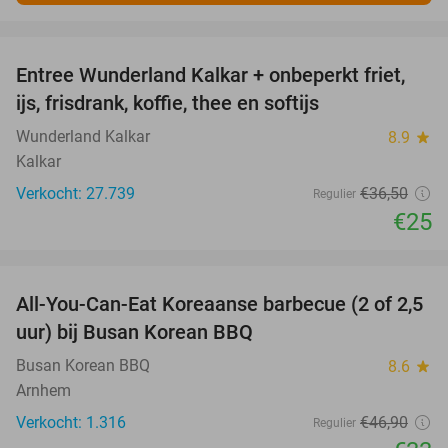
favorite_border
Entree Wunderland Kalkar + onbeperkt friet,
32%
ijs, frisdrank, koffie, thee en softijs
Wunderland Kalkar
8.9
star
Kalkar
Verkocht: 27.739
€36
,50
Regulier
€25
favorite_border
All-You-Can-Eat Koreaanse barbecue (2 of 2,5
30%
uur) bij Busan Korean BBQ
Busan Korean BBQ
8.6
star
Arnhem
Verkocht: 1.316
€46
,90
Regulier