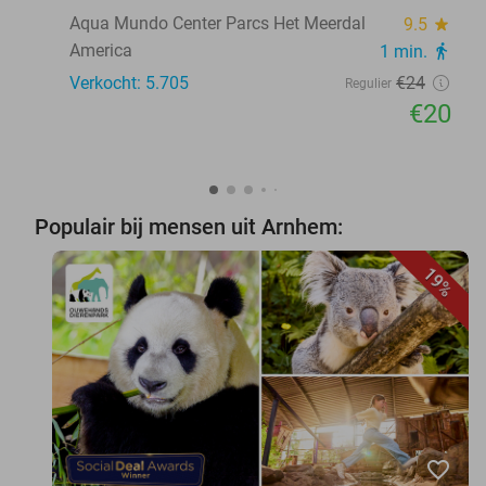
Aqua Mundo Center Parcs Het Meerdal
9.5
star
America
1 min.
directions_walk
Verkocht: 5.705
€24
Regulier
€20
Populair bij mensen uit Arnhem:
19%
favorite_border