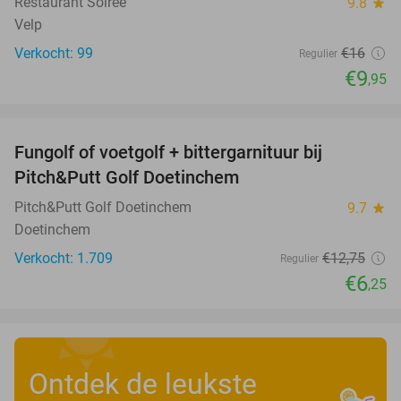
Restaurant Soirée
9.8
star
Velp
Verkocht: 99
€16
Regulier
€9
,95
favorite_border
Fungolf of voetgolf + bittergarnituur bij
51%
Pitch&Putt Golf Doetinchem
Pitch&Putt Golf Doetinchem
9.7
star
Doetinchem
Verkocht: 1.709
€12
,75
Regulier
€6
,25
Ontdek de leukste