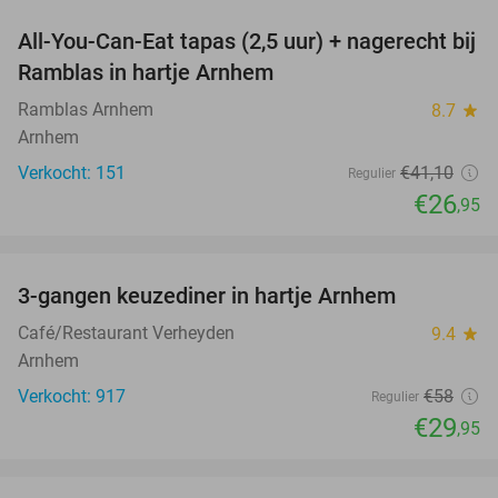
All-You-Can-Eat tapas (2,5 uur) + nagerecht bij
34%
Ramblas in hartje Arnhem
Ramblas Arnhem
8.7
star
Arnhem
Verkocht: 151
€41
,10
Regulier
€26
,95
favorite_border
3-gangen keuzediner in hartje Arnhem
48%
Café/Restaurant Verheyden
9.4
star
Arnhem
Verkocht: 917
€58
Regulier
€29
,95
favorite_border