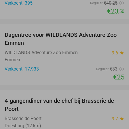
Verkocht: 395
€40
,25
Regulier
€23
,50
favorite_border
Dagentree voor WILDLANDS Adventure Zoo
24%
Emmen
WILDLANDS Adventure Zoo Emmen
9.6
star
Emmen
Verkocht: 17.933
€33
Regulier
€25
favorite_border
4-gangendiner van de chef bij Brasserie de
31%
Poort
Brasserie de Poort
9.7
star
Doesburg (12 km)