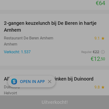
€64
favorite_border
2-gangen keuzelunch bij De Beren in hartje
43%
Arnhem
Restaurant De Beren Arnhem
9.1
star
Arnhem
Verkocht: 1.537
€22
Regulier
€12
,50
favorite_border
All-in spelen, eten en drinken bij Duinoord
19%
close
OPEN IN APP
Duinoord
9.8
star
Helvoirt
Verkocht: 15.165
€25
,95
Uitverkocht!
Regulier
€20
,95