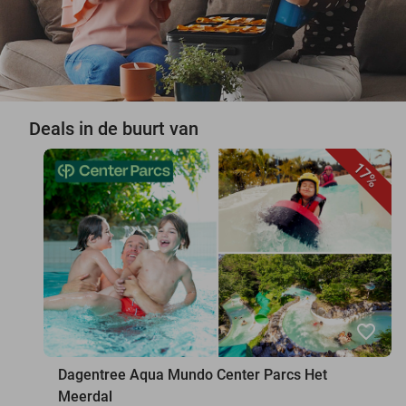
Deals in de buurt van
17%
favorite_border
Dagentree Aqua Mundo Center Parcs Het
Meerdal