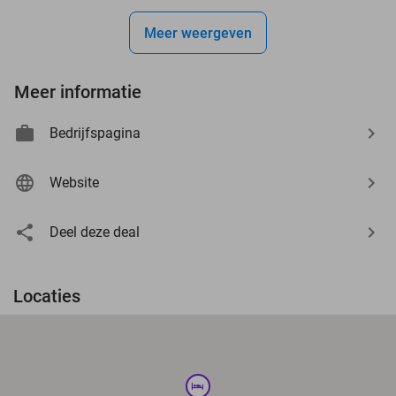
Meer weergeven
Meer informatie
Bedrijfspagina
Website
Deel deze deal
Locaties
hotel