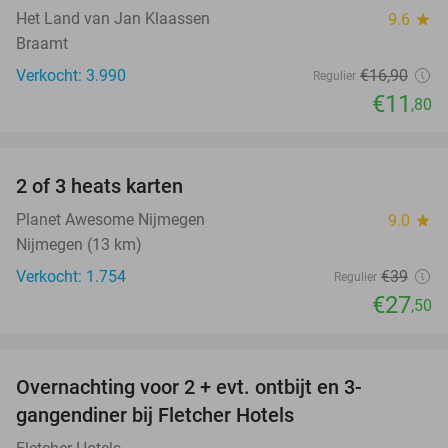
Het Land van Jan Klaassen
9.6
star
Braamt
Verkocht: 3.990
€16
,90
Regulier
€11
,80
favorite_border
2 of 3 heats karten
29%
Planet Awesome Nijmegen
9.0
star
Nijmegen (13 km)
Verkocht: 1.754
€39
Regulier
€27
,50
favorite_border
Overnachting voor 2 + evt. ontbijt en 3-
gangendiner bij Fletcher Hotels