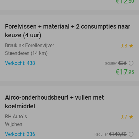
€12
,50
favorite_border
Forelvissen + materiaal + 2 consumpties naar
50%
keuze (4 uur)
Breukink Forellenvijver
9.8
star
Steenderen (14 km)
Verkocht: 438
€36
Regulier
€17
,95
favorite_border
Airco-onderhoudsbeurt + vullen met
57%
koelmiddel
RH Auto´s
9.7
star
Wijchen
Verkocht: 336
€149
,50
Regulier