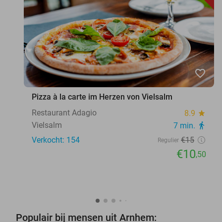
favorite_border
Pizza à la carte im Herzen von Vielsalm
Restaurant Adagio
8.9
star
Vielsalm
7 min.
directions_walk
Verkocht: 154
€15
Regulier
€10
,50
Populair bij mensen uit Arnhem: