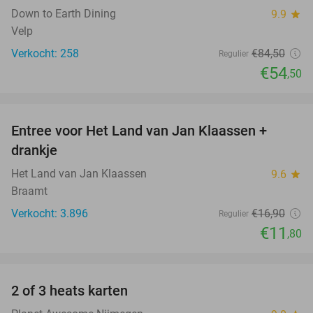
Down to Earth Dining
9.9
star
Velp
Verkocht: 258
€84
,50
Regulier
€54
,50
favorite_border
Entree voor Het Land van Jan Klaassen +
30%
drankje
Het Land van Jan Klaassen
9.6
star
Braamt
Verkocht: 3.896
€16
,90
Regulier
€11
,80
favorite_border
2 of 3 heats karten
29%