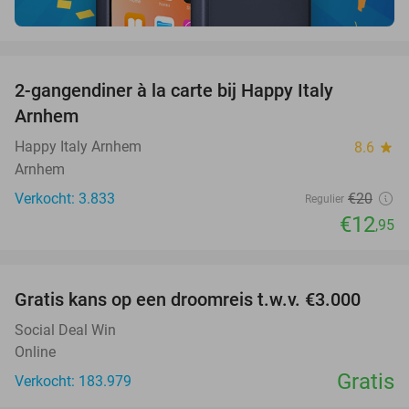
favorite_border
2-gangendiner à la carte bij Happy Italy
35%
Arnhem
Happy Italy Arnhem
8.6
star
Arnhem
Verkocht: 3.833
€20
Regulier
€12
,95
favorite_border
Gratis kans op een droomreis t.w.v. €3.000
Social Deal Win
Online
Gratis
Verkocht: 183.979