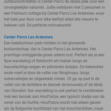
outdooractiviteiten is Center Parcs de ideale plek voor een
onvergetelijke vakantie. Jullie verblijven met 2 personen in
een Premium cottage bij Center Parcs Les Ardennes, waar
het hele jaar door voor elke leeftijd altijd iets nieuws te
beleven valt. Dé perfecte minivakantie!
Center Parcs Les Ardennes
Een beeldschoon park midden in het glooiende
boslandschap: dat is Center Parcs Les Ardennes. Het
prachtige omliggende groen ademt rust. Perfect als je een
fijne wandeling of fietstocht wil maken langs de
heuvelachtige wegen en pittoreske dorpjes. De bekendste
route voert je door de vallei van Ninglinspo, langs
watervalletjes en uitgesleten rotsen. Of ga op pad in de
vallei van de Amblève en bezoek de brouwerij of de Abdij
van Stavelot. Een wandeling is ook perfect te combineren
met een bezoek aan Houffalize, een typisch stadje aan de
oever van de Ourthe. Houffalize wordt niet alleen gezien
als de Belgische hoofdstad van het mountainbiken, maar