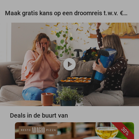
Maak gratis kans op een droomreis t.w.v. €3.000!
play_circle
Deals in de buurt van
30%