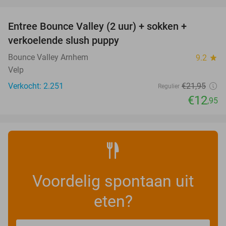
favorite_border
Entree Bounce Valley (2 uur) + sokken +
41%
verkoelende slush puppy
Bounce Valley Arnhem
9.2
star
Velp
Verkocht: 2.251
€21
,95
Regulier
€12
,95
Voordelig spontaan uit
eten?