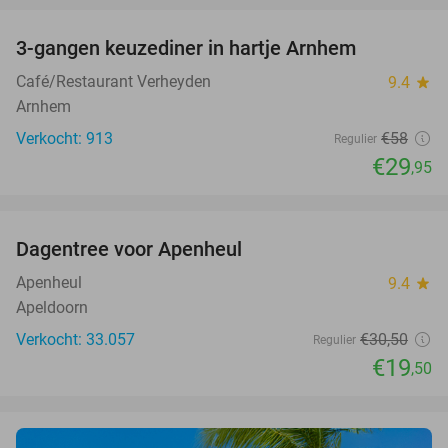
3-gangen keuzediner in hartje Arnhem
48%
Café/Restaurant Verheyden
9.4
star
Arnhem
Verkocht: 913
€58
Regulier
€29
,95
favorite_border
Dagentree voor Apenheul
36%
Apenheul
9.4
star
Apeldoorn
Verkocht: 33.057
€30
,50
Regulier
€19
,50