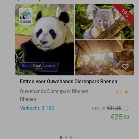
19%
favorite_border
Entree voor Ouwehands Dierenpark Rhenen
Ouwehands Dierenpark Rhenen
9.5
star
Rhenen
Verkocht: 3.193
€31
,50
Regulier
€25
,50