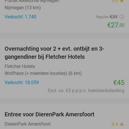
Planet Awesome Nijmegen
9.0
star
Nijmegen (13 km)
Verkocht: 1.740
€39
Regulier
€27
,50
favorite_border
Overnachting voor 2 + evt. ontbijt en 3-
gangendiner bij Fletcher Hotels
Fletcher Hotels
Wolfheze (+ meerdere locaties) (6 km)
€45
Verkocht: 18.059
Excl. ca. €3 p.p.p.n. toeristenbelasting
favorite_border
Entree voor DierenPark Amersfoort
24%
DierenPark Amersfoort
9.4
star