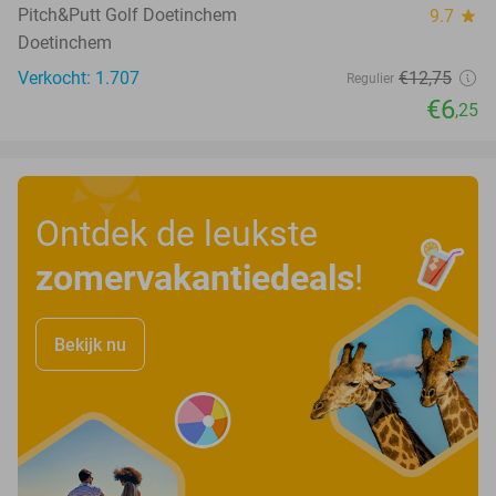
Pitch&Putt Golf Doetinchem
9.7
star
Doetinchem
Verkocht: 1.707
€12
,75
Regulier
€6
,25
Ontdek de leukste
zomervakantiedeals
!
Bekijk nu