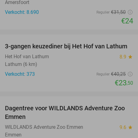
Amersfoort
Verkocht: 8.690
€31
,50
Regulier
€24
favorite_border
3-gangen keuzediner bij Het Hof van Lathum
42%
Het Hof van Lathum
8.9
star
Lathum (6 km)
Verkocht: 373
€40
,25
Regulier
€23
,50
favorite_border
Dagentree voor WILDLANDS Adventure Zoo
24%
Emmen
WILDLANDS Adventure Zoo Emmen
9.6
star
Emmen