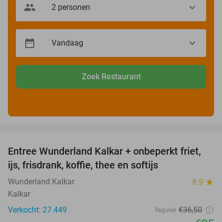
Zoek Restaurant
favorite_border
Entree Wunderland Kalkar + onbeperkt friet,
32%
ijs, frisdrank, koffie, thee en softijs
Wunderland Kalkar
8.9
star
Kalkar
Verkocht: 27.449
€36
,50
Regulier