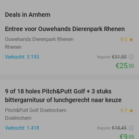
favorite_border
Deals in Arnhem
Entree voor Ouwehands Dierenpark Rhenen
19%
Ouwehands Dierenpark Rhenen
9.5
star
Rhenen
Verkocht: 3.193
€31
,50
Regulier
€25
,50
favorite_border
9 of 18 holes Pitch&Putt Golf + 3 stuks
46%
bittergarnituur of lunchgerecht naar keuze
Pitch&Putt Golf Doetinchem
9.7
star
Doetinchem
Verkocht: 1.418
€18
,45
Regulier
€9
,95