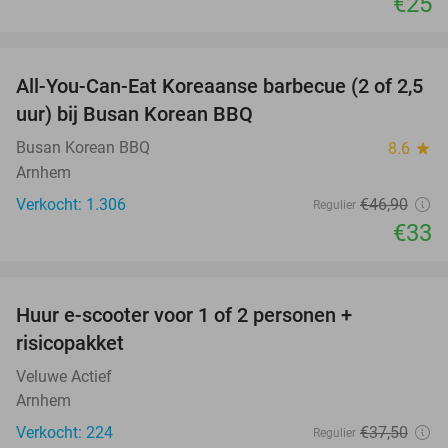
€25
favorite_border
All-You-Can-Eat Koreaanse barbecue (2 of 2,5
30%
uur) bij Busan Korean BBQ
Busan Korean BBQ
8.6
star
Arnhem
Verkocht: 1.306
€46
,90
Regulier
€33
favorite_border
Huur e-scooter voor 1 of 2 personen +
37%
risicopakket
Veluwe Actief
Arnhem
Verkocht: 224
€37
,50
Regulier