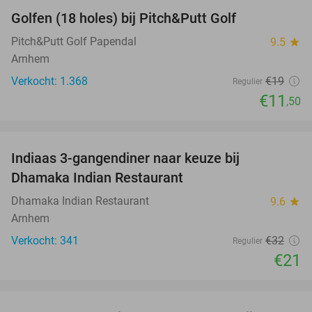
Golfen (18 holes) bij Pitch&Putt Golf
39%
Pitch&Putt Golf Papendal
9.5
star
Arnhem
Verkocht: 1.368
€19
Regulier
€11
,50
favorite_border
Indiaas 3-gangendiner naar keuze bij
34%
Dhamaka Indian Restaurant
Dhamaka Indian Restaurant
9.6
star
Arnhem
Verkocht: 341
€32
Regulier
€21
favorite_border