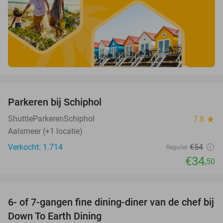
favorite_border
Parkeren bij Schiphol
36%
ShuttleParkerenSchiphol
7.8
star
Aalsmeer (+1 locatie)
Verkocht: 1.714
€54
Regulier
€34
,50
favorite_border
6- of 7-gangen fine dining-diner van de chef bij
36%
Down To Earth Dining