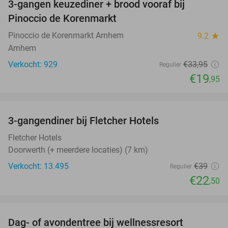
3-gangen keuzediner + brood vooraf bij
41%
Pinoccio de Korenmarkt
Pinoccio de Korenmarkt Arnhem
9.2
star
Arnhem
Verkocht: 929
€33
,95
Regulier
€19
,95
favorite_border
3-gangendiner bij Fletcher Hotels
42%
Fletcher Hotels
Doorwerth (+ meerdere locaties) (7 km)
Verkocht: 13.495
€39
Regulier
€22
,50
favorite_border
Dag- of avondentree bij wellnessresort
48%