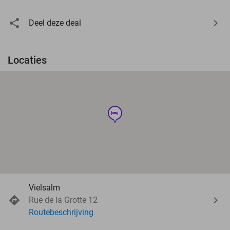
Deel deze deal
Locaties
hotel
Vielsalm
Rue de la Grotte 12
Routebeschrijving