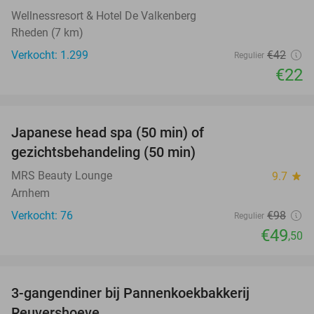
Wellnessresort & Hotel De Valkenberg
Rheden (7 km)
Verkocht: 1.299
€42
Regulier
€22
favorite_border
Japanese head spa (50 min) of
49%
gezichtsbehandeling (50 min)
MRS Beauty Lounge
9.7
star
Arnhem
Verkocht: 76
€98
Regulier
€49
,50
favorite_border
3-gangendiner bij Pannenkoekbakkerij
47%
Reuvershoeve