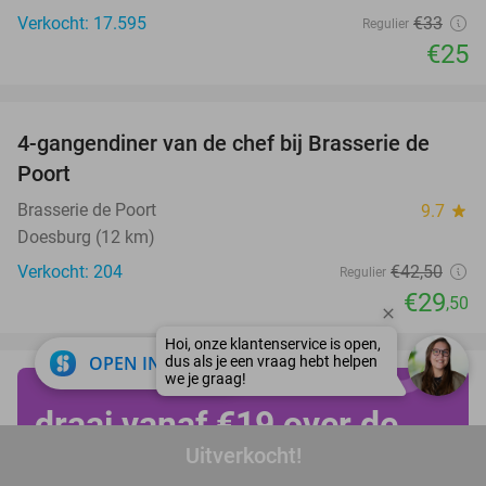
Verkocht: 17.595
€33
Regulier
€25
favorite_border
4-gangendiner van de chef bij Brasserie de
31%
Poort
Brasserie de Poort
9.7
star
Doesburg (12 km)
Verkocht: 204
€42
,50
Regulier
€29
,50
close
OPEN IN APP
draai vanaf €19 over de
Uitverkocht!
kop op Achtbanendag!