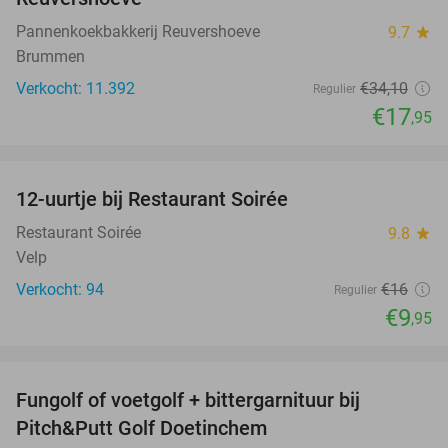
Pannenkoekbakkerij Reuvershoeve
9.7
star
Brummen
Verkocht: 11.392
€34
,10
Regulier
€17
,95
favorite_border
12-uurtje bij Restaurant Soirée
38%
Restaurant Soirée
9.8
star
Velp
Verkocht: 94
€16
Regulier
€9
,95
favorite_border
Fungolf of voetgolf + bittergarnituur bij
51%
Pitch&Putt Golf Doetinchem