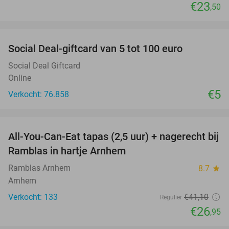
€23
,50
favorite_border
Social Deal-giftcard van 5 tot 100 euro
Social Deal Giftcard
Online
€5
Verkocht: 76.858
favorite_border
All-You-Can-Eat tapas (2,5 uur) + nagerecht bij
34%
Ramblas in hartje Arnhem
Ramblas Arnhem
8.7
star
Arnhem
Verkocht: 133
€41
,10
Regulier
€26
,95
favorite_border