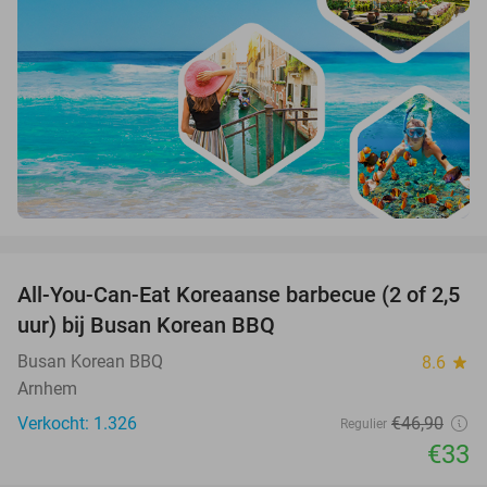
favorite_border
All-You-Can-Eat Koreaanse barbecue (2 of 2,5
30%
uur) bij Busan Korean BBQ
Busan Korean BBQ
8.6
star
Arnhem
Verkocht: 1.326
€46
,90
Regulier
€33