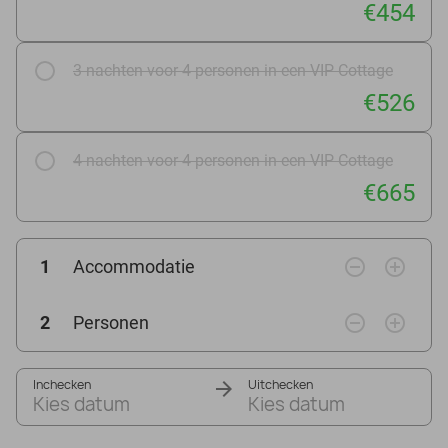
€454
3 nachten voor 4 personen in een VIP Cottage
€526
4 nachten voor 4 personen in een VIP Cottage
€665
remove_circle_outline
add_circle_outline
1
Accommodatie
remove_circle_outline
add_circle_outline
2
Personen
Inchecken
Uitchecken
Kies datum
Kies datum