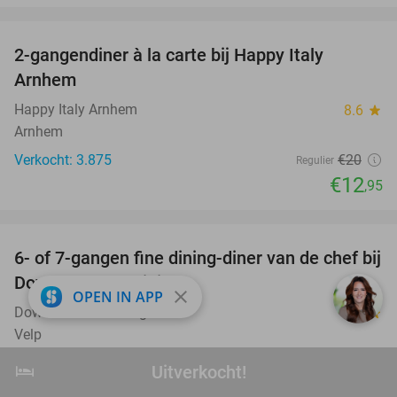
favorite_border
2-gangendiner à la carte bij Happy Italy
35%
Arnhem
Happy Italy Arnhem
8.6
star
Arnhem
Verkocht: 3.875
€20
Regulier
€12
,95
favorite_border
6- of 7-gangen fine dining-diner van de chef bij
36%
Down To Earth Dining
close
OPEN IN APP
Down to Earth Dining
9.9
star
Velp
Verkocht: 270
€84
,50
Regulier
hotel
Uitverkocht!
Uitverkocht!
€54
,50