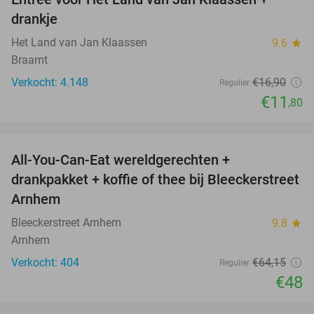
30%
drankje
Het Land van Jan Klaassen
9.6
star
Braamt
Verkocht: 4.148
€16
,90
Regulier
€11
,80
favorite_border
All-You-Can-Eat wereldgerechten +
25%
drankpakket + koffie of thee bij Bleeckerstreet
Arnhem
Bleeckerstreet Arnhem
9.8
star
Arnhem
Verkocht: 404
€64
,15
Regulier
€48
favorite_border