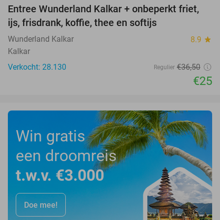
Entree Wunderland Kalkar + onbeperkt friet,
32%
ijs, frisdrank, koffie, thee en softijs
Wunderland Kalkar
8.9
star
Kalkar
Verkocht: 28.130
€36
,50
Regulier
€25
Win gratis
een droomreis
t.w.v. €3.000
Doe mee!