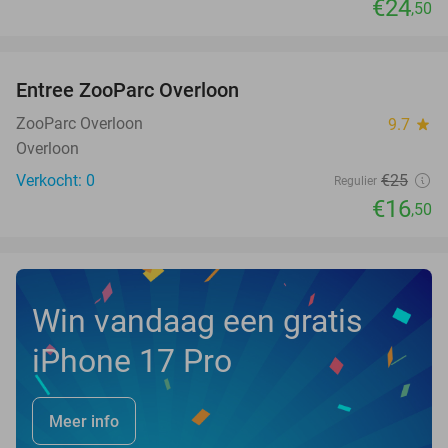
€24
,50
favorite_border
Entree ZooParc Overloon
34%
NEW
TODAY
ZooParc Overloon
9.7
star
Overloon
Verkocht: 0
€25
Regulier
€16
,50
Win vandaag een gratis
iPhone 17 Pro
Meer info