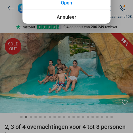
Open
7 dagen per week beschikbaar
10+ miljoen leden
Annuleer
Bereikbaar vanaf 08
9,4
op basis van
206.249 reviews
Ontdek 15.000+ deals
38%
SOLD
7 dagen per week beschikbaar
OUT
10+ miljoen leden
favorite_border
2, 3 of 4 overnachtingen voor 4 tot 8 personen