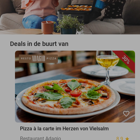
Deals in de buurt van
30%
favorite_border
Pizza à la carte im Herzen von Vielsalm
Restaurant Adagio
8.9
star