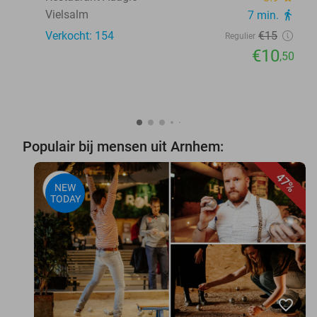
Vielsalm
7 min.
directions_walk
Verkocht: 154
€15
Regulier
€10
,50
Populair bij mensen uit Arnhem:
47%
NEW
TODAY
favorite_border