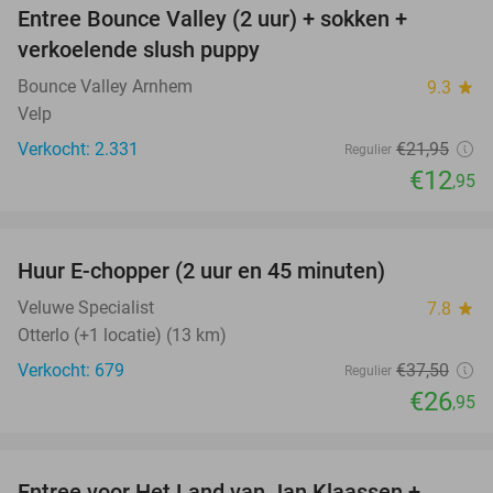
Entree Bounce Valley (2 uur) + sokken +
41%
verkoelende slush puppy
Bounce Valley Arnhem
9.3
star
Velp
Verkocht: 2.331
€21
,95
Regulier
€12
,95
favorite_border
Huur E-chopper (2 uur en 45 minuten)
28%
Veluwe Specialist
7.8
star
Otterlo (+1 locatie) (13 km)
Verkocht: 679
€37
,50
Regulier
€26
,95
favorite_border
Entree voor Het Land van Jan Klaassen +