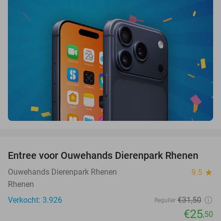
favorite_border
Entree voor Ouwehands Dierenpark Rhenen
19%
Ouwehands Dierenpark Rhenen
9.5
star
Rhenen
Verkocht: 3.926
€31
,50
Regulier
€25
,50