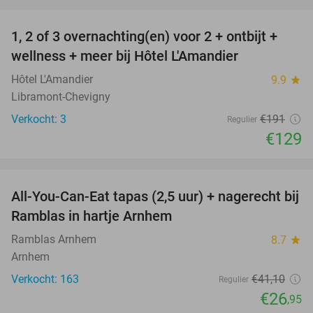
favorite_border
1, 2 of 3 overnachting(en) voor 2 + ontbijt +
32%
NEW
wellness + meer bij Hôtel L'Amandier
TODAY
Hôtel L'Amandier
9.9
star
Libramont-Chevigny
Verkocht: 3
€191
Regulier
€129
favorite_border
All-You-Can-Eat tapas (2,5 uur) + nagerecht bij
34%
Ramblas in hartje Arnhem
Ramblas Arnhem
8.7
star
Arnhem
Verkocht: 163
€41
,10
Regulier
€26
,95