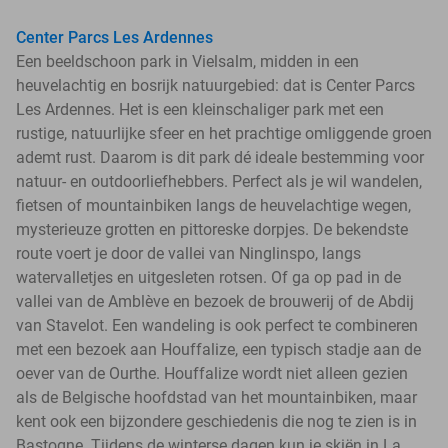
Center Parcs Les Ardennes
Een beeldschoon park in Vielsalm, midden in een
heuvelachtig en bosrijk natuurgebied: dat is Center Parcs
Les Ardennes. Het is een kleinschaliger park met een
rustige, natuurlijke sfeer en het prachtige omliggende groen
ademt rust. Daarom is dit park dé ideale bestemming voor
natuur- en outdoorliefhebbers. Perfect als je wil wandelen,
fietsen of mountainbiken langs de heuvelachtige wegen,
mysterieuze grotten en pittoreske dorpjes. De bekendste
route voert je door de vallei van Ninglinspo, langs
watervalletjes en uitgesleten rotsen. Of ga op pad in de
vallei van de Amblève en bezoek de brouwerij of de Abdij
van Stavelot. Een wandeling is ook perfect te combineren
met een bezoek aan Houffalize, een typisch stadje aan de
oever van de Ourthe. Houffalize wordt niet alleen gezien
als de Belgische hoofdstad van het mountainbiken, maar
kent ook een bijzondere geschiedenis die nog te zien is in
Bastogne. Tijdens de winterse dagen kun je skiën in La