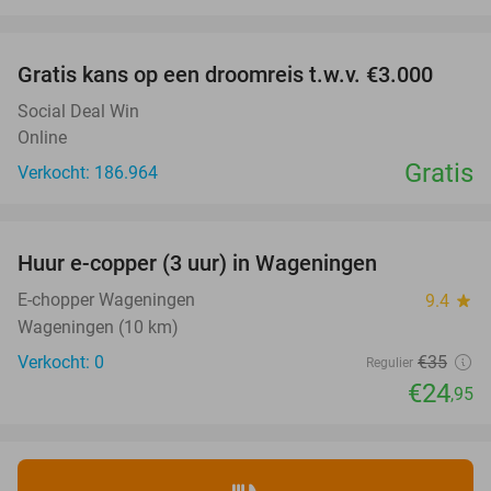
favorite_border
Gratis kans op een droomreis t.w.v. €3.000
Social Deal Win
Online
Gratis
Verkocht: 186.964
favorite_border
Huur e-copper (3 uur) in Wageningen
29%
NEW
TODAY
E-chopper Wageningen
9.4
star
Wageningen (10 km)
Verkocht: 0
€35
Regulier
€24
,95