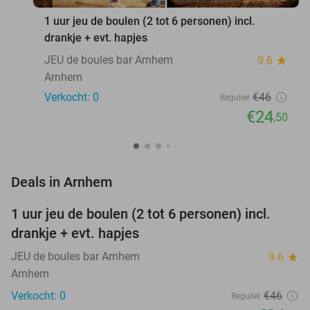
1 uur jeu de boulen (2 tot 6 personen) incl.
drankje + evt. hapjes
JEU de boules bar Arnhem
9.6
star
Arnhem
Verkocht: 0
€46
Regulier
€24
,50
favorite_border
Deals in Arnhem
1 uur jeu de boulen (2 tot 6 personen) incl.
47%
NEW
drankje + evt. hapjes
TODAY
JEU de boules bar Arnhem
9.6
star
Arnhem
Verkocht: 0
€46
Regulier