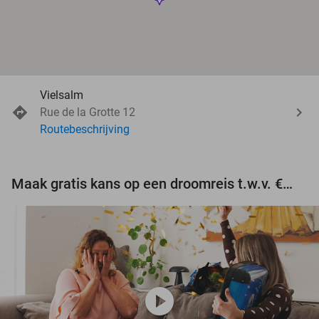
Vielsalm
Rue de la Grotte 12
Routebeschrijving
Maak gratis kans op een droomreis t.w.v. €3.000!
play_circle