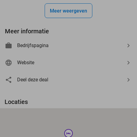
Meer weergeven
Meer informatie
Bedrijfspagina
Website
Deel deze deal
Locaties
hotel