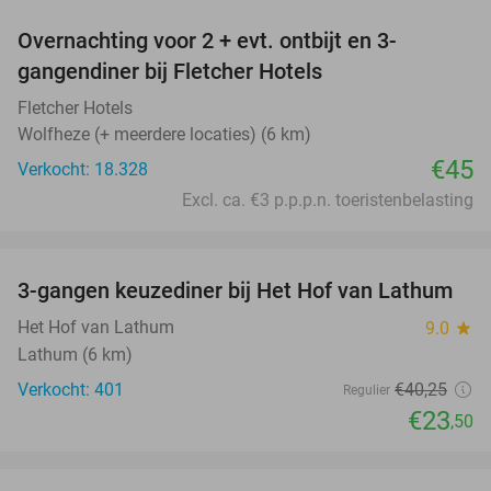
Overnachting voor 2 + evt. ontbijt en 3-
gangendiner bij Fletcher Hotels
Fletcher Hotels
Wolfheze (+ meerdere locaties) (6 km)
€45
Verkocht: 18.328
Excl. ca. €3 p.p.p.n. toeristenbelasting
favorite_border
3-gangen keuzediner bij Het Hof van Lathum
42%
Het Hof van Lathum
9.0
star
Lathum (6 km)
Verkocht: 401
€40
,25
Regulier
€23
,50
favorite_border