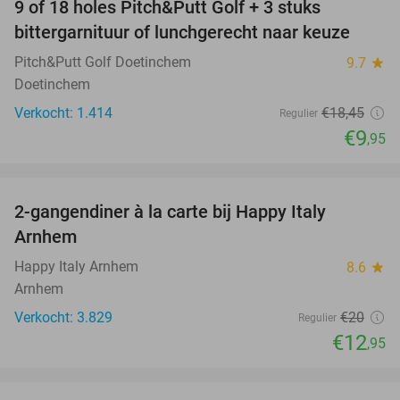
9 of 18 holes Pitch&Putt Golf + 3 stuks
46%
bittergarnituur of lunchgerecht naar keuze
Pitch&Putt Golf Doetinchem
9.7
star
Doetinchem
Verkocht: 1.414
€18
,45
Regulier
€9
,95
favorite_border
2-gangendiner à la carte bij Happy Italy
35%
Arnhem
Happy Italy Arnhem
8.6
star
Arnhem
Verkocht: 3.829
€20
Regulier
€12
,95
favorite_border