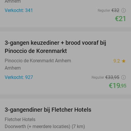
Arnhem
Verkocht: 341
€32
Regulier
€21
favorite_border
3-gangen keuzediner + brood vooraf bij
41%
Pinoccio de Korenmarkt
Pinoccio de Korenmarkt Arnhem
9.2
star
Arnhem
Verkocht: 927
€33
,95
Regulier
€19
,95
favorite_border
3-gangendiner bij Fletcher Hotels
42%
Fletcher Hotels
Doorwerth (+ meerdere locaties) (7 km)