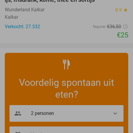
Wunderland Kalkar
8.9
star
Kalkar
Verkocht: 27.332
€36
,50
Regulier
€25
Voordelig spontaan uit
eten?