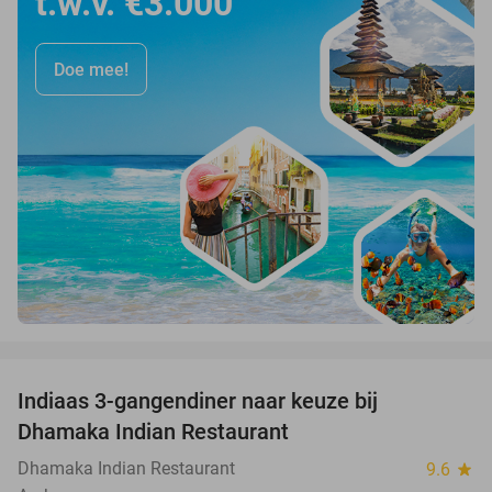
t.w.v. €3.000
Doe mee!
favorite_border
Indiaas 3-gangendiner naar keuze bij
34%
Dhamaka Indian Restaurant
Dhamaka Indian Restaurant
9.6
star