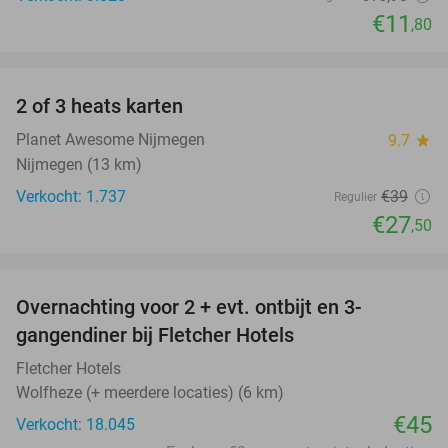
€11
,80
favorite_border
2 of 3 heats karten
29%
Planet Awesome Nijmegen
9.7
star
Nijmegen (13 km)
Verkocht: 1.737
€39
Regulier
€27
,50
favorite_border
Overnachting voor 2 + evt. ontbijt en 3-
gangendiner bij Fletcher Hotels
Fletcher Hotels
Wolfheze (+ meerdere locaties) (6 km)
€45
Verkocht: 18.045