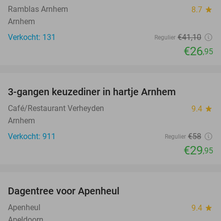
Ramblas Arnhem
8.7
star
Arnhem
Verkocht: 131
€41
,10
Regulier
€26
,95
favorite_border
3-gangen keuzediner in hartje Arnhem
48%
Café/Restaurant Verheyden
9.4
star
Arnhem
Verkocht: 911
€58
Regulier
€29
,95
favorite_border
Dagentree voor Apenheul
36%
Apenheul
9.4
star
Apeldoorn