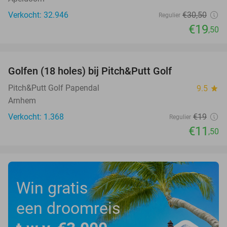
Verkocht: 32.946
€30
,50
Regulier
€19
,50
favorite_border
Golfen (18 holes) bij Pitch&Putt Golf
39%
Pitch&Putt Golf Papendal
9.5
star
Arnhem
Verkocht: 1.368
€19
Regulier
€11
,50
Win gratis
een droomreis