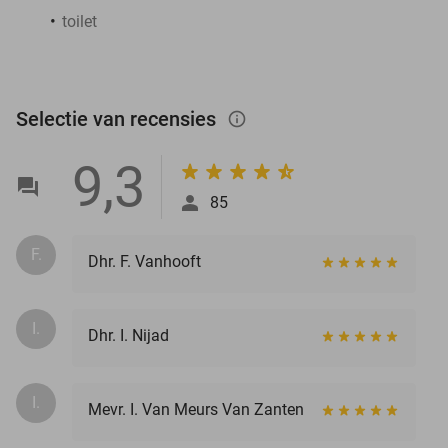
toilet
Selectie van recensies
info_outlined
9,3
85
F.
Dhr. F. Vanhooft
I.
Dhr. I. Nijad
I.
Mevr. I. Van Meurs Van Zanten