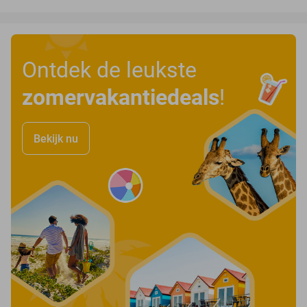
Ontdek de leukste
zomervakantiedeals
!
Bekijk nu