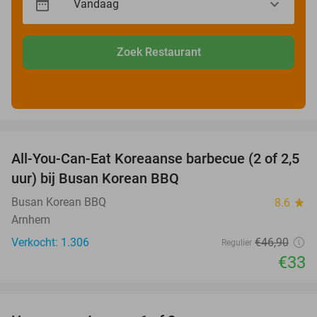
Zoek Restaurant
favorite_border
All-You-Can-Eat Koreaanse barbecue (2 of 2,5
30%
uur) bij Busan Korean BBQ
Busan Korean BBQ
8.6
star
Arnhem
Verkocht: 1.306
€46
,90
Regulier
€33
favorite_border