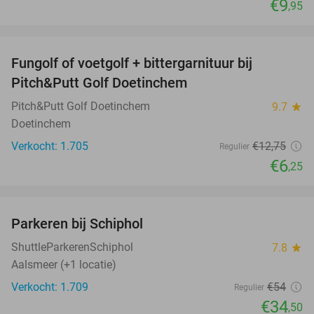
€9
,95
favorite_border
Fungolf of voetgolf + bittergarnituur bij
51%
Pitch&Putt Golf Doetinchem
Pitch&Putt Golf Doetinchem
9.7
star
Doetinchem
Verkocht: 1.705
€12
,75
Regulier
€6
,25
favorite_border
Parkeren bij Schiphol
36%
ShuttleParkerenSchiphol
7.8
star
Aalsmeer (+1 locatie)
Verkocht: 1.709
€54
Regulier
€34
,50