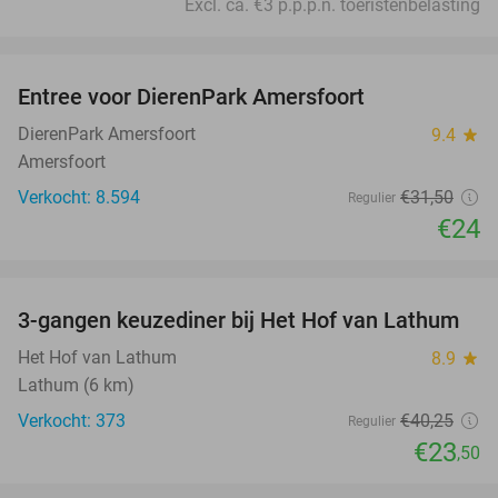
Excl. ca. €3 p.p.p.n. toeristenbelasting
favorite_border
Entree voor DierenPark Amersfoort
24%
DierenPark Amersfoort
9.4
star
Amersfoort
Verkocht: 8.594
€31
,50
Regulier
€24
favorite_border
3-gangen keuzediner bij Het Hof van Lathum
42%
Het Hof van Lathum
8.9
star
Lathum (6 km)
Verkocht: 373
€40
,25
Regulier
€23
,50
favorite_border