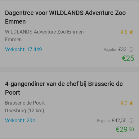
Dagentree voor WILDLANDS Adventure Zoo
24%
Emmen
WILDLANDS Adventure Zoo Emmen
9.6
star
Emmen
Verkocht: 17.449
€33
Regulier
€25
favorite_border
4-gangendiner van de chef bij Brasserie de
31%
Poort
Brasserie de Poort
9.7
star
Doesburg (12 km)
Verkocht: 204
€42
,50
Regulier
€29
,50