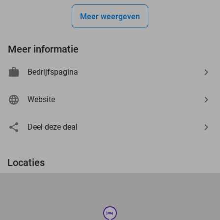
Meer weergeven
Meer informatie
Bedrijfspagina
Website
Deel deze deal
Locaties
hotel