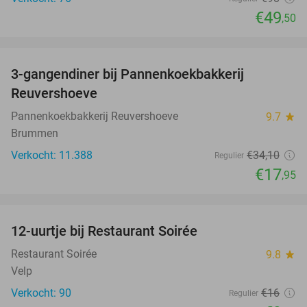
€49
,50
favorite_border
3-gangendiner bij Pannenkoekbakkerij
47%
Reuvershoeve
Pannenkoekbakkerij Reuvershoeve
9.7
star
Brummen
Verkocht: 11.388
€34
,10
Regulier
€17
,95
favorite_border
12-uurtje bij Restaurant Soirée
38%
Restaurant Soirée
9.8
star
Velp
Verkocht: 90
€16
Regulier