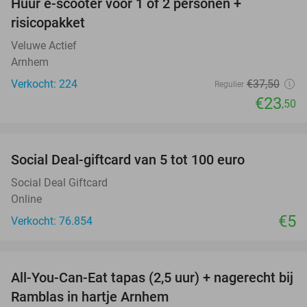
Huur e-scooter voor 1 of 2 personen +
37%
risicopakket
Veluwe Actief
Arnhem
Verkocht: 224
€37
,50
Regulier
€23
,50
favorite_border
Social Deal-giftcard van 5 tot 100 euro
Social Deal Giftcard
Online
€5
Verkocht: 76.854
favorite_border
All-You-Can-Eat tapas (2,5 uur) + nagerecht bij
34%
Ramblas in hartje Arnhem