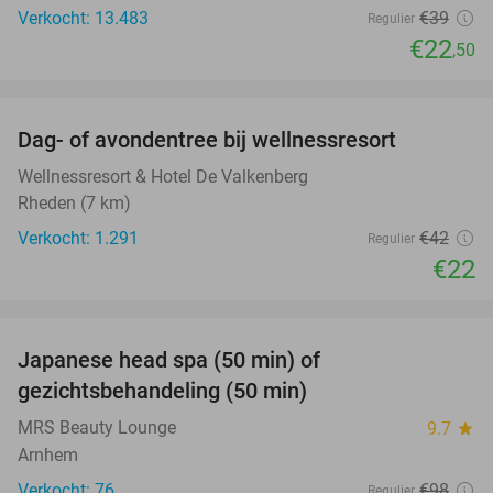
Verkocht: 13.483
€39
Regulier
€22
,50
favorite_border
Dag- of avondentree bij wellnessresort
48%
Wellnessresort & Hotel De Valkenberg
Rheden (7 km)
Verkocht: 1.291
€42
Regulier
€22
favorite_border
Japanese head spa (50 min) of
49%
gezichtsbehandeling (50 min)
MRS Beauty Lounge
9.7
star
Arnhem
Verkocht: 76
€98
Regulier