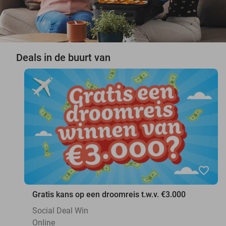
Deals in de buurt van
favorite_border
Gratis kans op een droomreis t.w.v. €3.000
Social Deal Win
Online