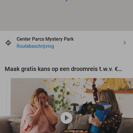
Center Parcs Mystery Park
Routebeschrijving
Maak gratis kans op een droomreis t.w.v. €3.000!
play_circle