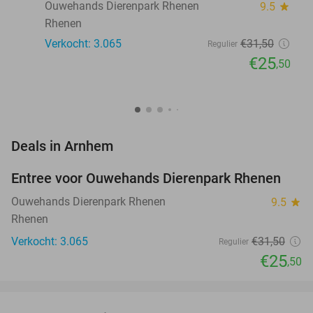
Ouwehands Dierenpark Rhenen
9.5
star
Rhenen
Verkocht: 3.065
€31
,50
Regulier
€25
,50
favorite_border
Deals in Arnhem
Entree voor Ouwehands Dierenpark Rhenen
19%
Ouwehands Dierenpark Rhenen
9.5
star
Rhenen
Verkocht: 3.065
€31
,50
Regulier
€25
,50
favorite_border