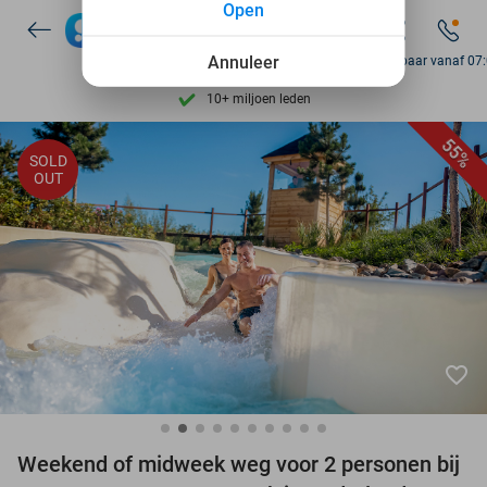
Open
Ontdek 15.000+ deals
7 dagen per week beschikbaar
Annuleer
Bereikbaar vanaf 07
10+ miljoen leden
9,4
op basis van
205.975 reviews
55%
SOLD
Ontdek 15.000+ deals
OUT
7 dagen per week beschikbaar
10+ miljoen leden
favorite_border
Weekend of midweek weg voor 2 personen bij