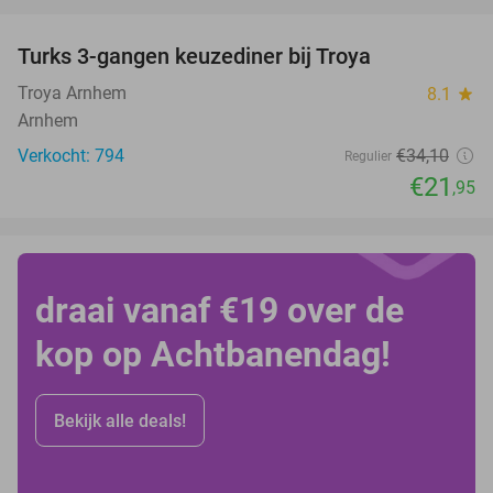
favorite_border
Turks 3-gangen keuzediner bij Troya
36%
Troya Arnhem
8.1
star
Arnhem
Verkocht: 794
€34
,10
Regulier
€21
,95
draai vanaf €19 over de
kop op Achtbanendag!
Bekijk alle deals!