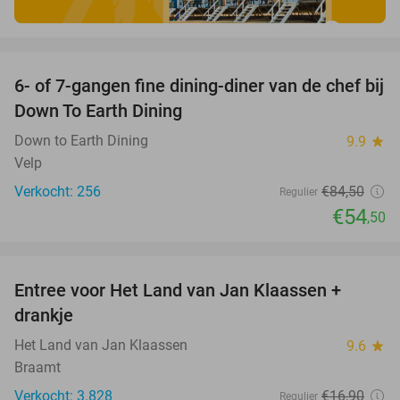
favorite_border
6- of 7-gangen fine dining-diner van de chef bij
36%
Down To Earth Dining
Down to Earth Dining
9.9
star
Velp
Verkocht: 256
€84
,50
Regulier
€54
,50
favorite_border
Entree voor Het Land van Jan Klaassen +
30%
drankje
Het Land van Jan Klaassen
9.6
star
Braamt
Verkocht: 3.828
€16
,90
Regulier