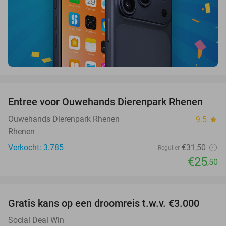
favorite_border
Entree voor Ouwehands Dierenpark Rhenen
19%
Ouwehands Dierenpark Rhenen
9.5
star
Rhenen
Verkocht: 3.785
€31
,50
Regulier
€25
,50
favorite_border
Gratis kans op een droomreis t.w.v. €3.000
Social Deal Win