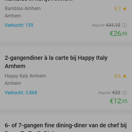
Ramblas Arnhem
8.7
star
Arnhem
Verkocht: 159
€41
,10
Regulier
€26
,95
favorite_border
2-gangendiner à la carte bij Happy Italy
35%
Arnhem
Happy Italy Arnhem
8.6
star
Arnhem
Verkocht: 3.868
€20
Regulier
€12
,95
favorite_border
6- of 7-gangen fine dining-diner van de chef bij
36%