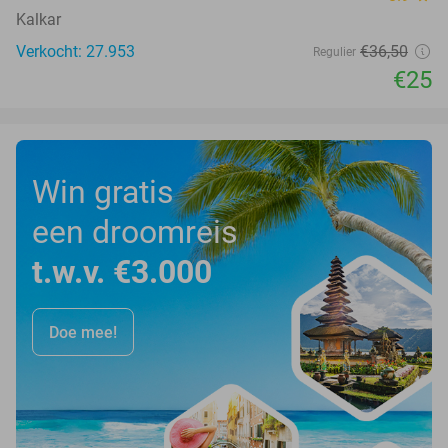
Kalkar
Verkocht: 27.953
€36
,50
Regulier
€25
Win gratis
een droomreis
t.w.v. €3.000
Doe mee!