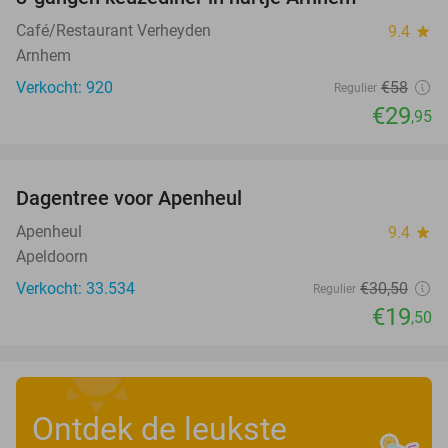
48%
Café/Restaurant Verheyden
9.4
star
Arnhem
Verkocht: 920
€58
Regulier
€29
,95
favorite_border
Dagentree voor Apenheul
36%
Apenheul
9.4
star
Apeldoorn
Verkocht: 33.534
€30
,50
Regulier
€19
,50
Ontdek de leukste