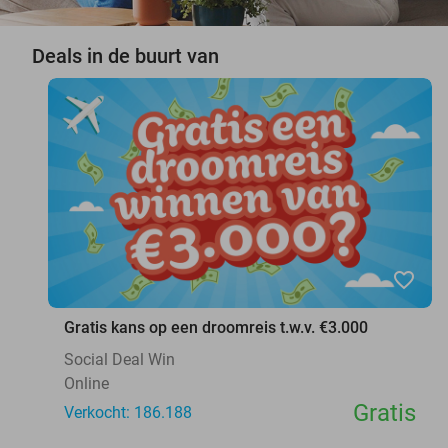
Deals in de buurt van
favorite_border
Gratis kans op een droomreis t.w.v. €3.000
Social Deal Win
Online
Gratis
Verkocht: 186.188