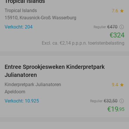
Tropical Islands
Tropical Islands
7.6
star
15910, Krausnick-Groß Wasserburg
Verkocht: 204
€470
Regulier
€324
Excl. ca. €2,14 p.p.p.n. toeristenbelasting
favorite_border
Entree Sprookjesweken Kinderpretpark
39%
Julianatoren
Kinderpretpark Julianatoren
9.4
star
Apeldoorn
Verkocht: 10.925
€32
,50
Regulier
€19
,95
favorite_border