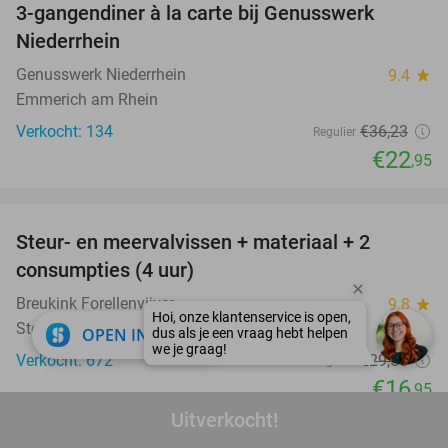
3-gangendiner à la carte bij Genusswerk
37%
Niederrhein
Genusswerk Niederrhein
9.4
star
Emmerich am Rhein
Verkocht: 134
€36
,23
Regulier
€22
,95
favorite_border
Steur- en meervalvissen + materiaal + 2
43%
consumpties (4 uur)
Breukink Forellenvijver
9.8
star
Steenderen (14 km)
close
OPEN IN APP
Verkocht: 672
€29
,55
Regulier
€16
,95
Uitverkocht!
favorite_border