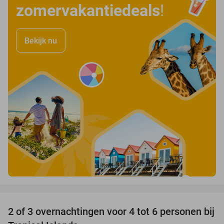
zomervakantiedeals
!
Bekijk nu
favorite_border
2 of 3 overnachtingen voor 4 tot 6 personen bij
31%