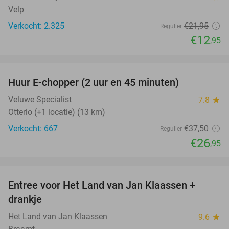
Velp
Verkocht: 2.325
€21
,95
Regulier
€12
,95
favorite_border
Huur E-chopper (2 uur en 45 minuten)
28%
Veluwe Specialist
7.8
star
Otterlo (+1 locatie) (13 km)
Verkocht: 667
€37
,50
Regulier
€26
,95
favorite_border
Entree voor Het Land van Jan Klaassen +
30%
drankje
Het Land van Jan Klaassen
9.6
star