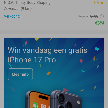
N.O.A. Trinity Body Shaping
8.8
star
Zevenaar (9 km)
Verkocht: 1
€100
Regulier
€29
Win vandaag een gratis
iPhone 17 Pro
Meer info