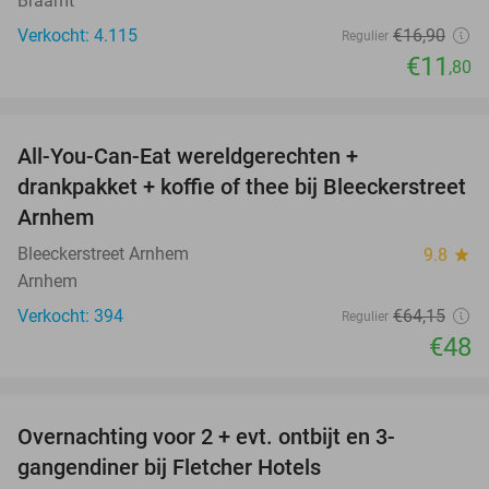
Braamt
Verkocht: 4.115
€16
,90
Regulier
€11
,80
favorite_border
All-You-Can-Eat wereldgerechten +
25%
drankpakket + koffie of thee bij Bleeckerstreet
Arnhem
Bleeckerstreet Arnhem
9.8
star
Arnhem
Verkocht: 394
€64
,15
Regulier
€48
favorite_border
Overnachting voor 2 + evt. ontbijt en 3-
gangendiner bij Fletcher Hotels