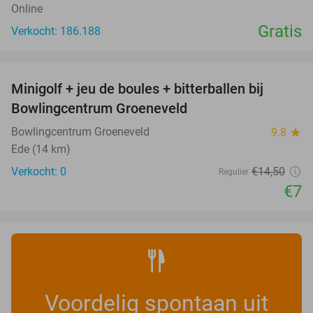
Online
Gratis
Verkocht: 186.188
favorite_border
Minigolf + jeu de boules + bitterballen bij
52%
NEW
Bowlingcentrum Groeneveld
TODAY
Bowlingcentrum Groeneveld
9.8
star
Ede (14 km)
Verkocht: 0
€14
,50
Regulier
€7
Voordelig spontaan uit