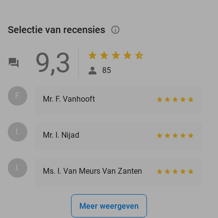
Selectie van recensies
info_outlined
9,3
85
F.
Mr. F. Vanhooft
I.
Mr. I. Nijad
I.
Ms. I. Van Meurs Van Zanten
Meer weergeven