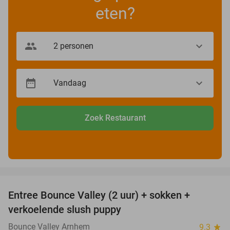
eten?
Zoek Restaurant
favorite_border
Entree Bounce Valley (2 uur) + sokken +
41%
verkoelende slush puppy
Bounce Valley Arnhem
9.3
star