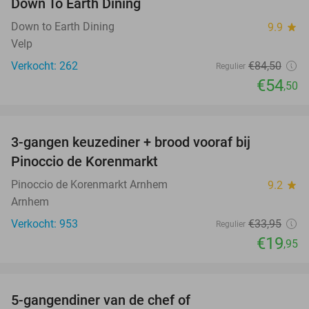
Down To Earth Dining
Down to Earth Dining
9.9
star
Velp
Verkocht: 262
€84
,50
Regulier
€54
,50
favorite_border
3-gangen keuzediner + brood vooraf bij
41%
Pinoccio de Korenmarkt
Pinoccio de Korenmarkt Arnhem
9.2
star
Arnhem
Verkocht: 953
€33
,95
Regulier
€19
,95
favorite_border
5-gangendiner van de chef of
20%