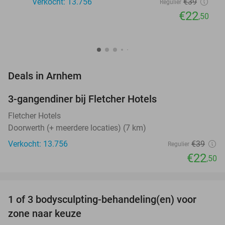
Verkocht: 13.756
€39
Regulier
€22
,50
favorite_border
Deals in Arnhem
3-gangendiner bij Fletcher Hotels
42%
Fletcher Hotels
Doorwerth (+ meerdere locaties) (7 km)
Verkocht: 13.756
€39
Regulier
€22
,50
favorite_border
1 of 3 bodysculpting-behandeling(en) voor
71%
NEW
zone naar keuze
TODAY