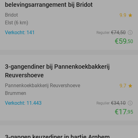
belevingsarrangement bij Bridot
Bridot
9.9
star
Elst (6 km)
Verkocht: 141
€74
,50
Regulier
€59
,50
favorite_border
3-gangendiner bij Pannenkoekbakkerij
47%
Reuvershoeve
Pannenkoekbakkerij Reuvershoeve
9.7
star
Brummen
Verkocht: 11.443
€34
,10
Regulier
€17
,95
favorite_border
3-gangen keuzediner in hartje Arnhem