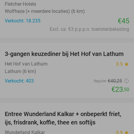
Fletcher Hotels
Wolfheze (+ meerdere locaties) (6 km)
€45
Verkocht: 18.235
Excl. ca. €3 p.p.p.n. toeristenbelasting
favorite_border
3-gangen keuzediner bij Het Hof van Lathum
42%
Het Hof van Lathum
8.9
star
Lathum (6 km)
Verkocht: 403
€40
,25
Regulier
€23
,50
favorite_border
Entree Wunderland Kalkar + onbeperkt friet,
32%
ijs, frisdrank, koffie, thee en softijs
Wunderland Kalkar
8.9
star