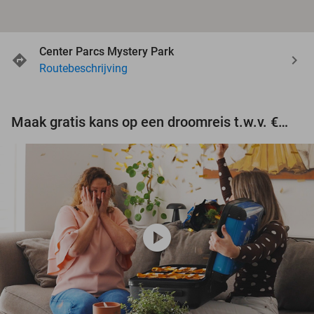
Center Parcs Mystery Park
Routebeschrijving
Maak gratis kans op een droomreis t.w.v. €3.000!
play_circle