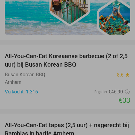
favorite_border
All-You-Can-Eat Koreaanse barbecue (2 of 2,5
30%
uur) bij Busan Korean BBQ
Busan Korean BBQ
8.6
star
Arnhem
Verkocht: 1.316
€46
,90
Regulier
€33
favorite_border
All-You-Can-Eat tapas (2,5 uur) + nagerecht bij
34%
Ramblas in hartje Arnhem