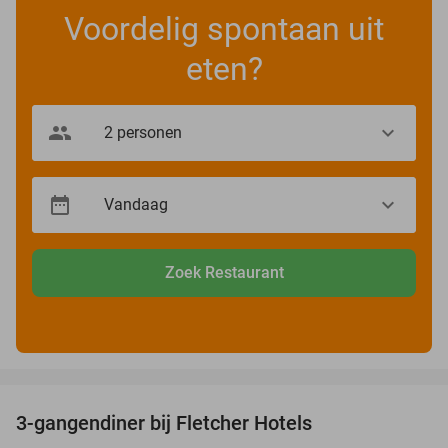
Voordelig spontaan uit
eten?
Zoek Restaurant
favorite_border
3-gangendiner bij Fletcher Hotels
42%