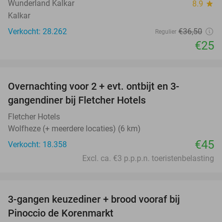
Wunderland Kalkar
8.9
star
Kalkar
Verkocht: 28.262
€36
,50
Regulier
€25
favorite_border
Overnachting voor 2 + evt. ontbijt en 3-
gangendiner bij Fletcher Hotels
Fletcher Hotels
Wolfheze (+ meerdere locaties) (6 km)
€45
Verkocht: 18.358
Excl. ca. €3 p.p.p.n. toeristenbelasting
favorite_border
3-gangen keuzediner + brood vooraf bij
41%
Pinoccio de Korenmarkt