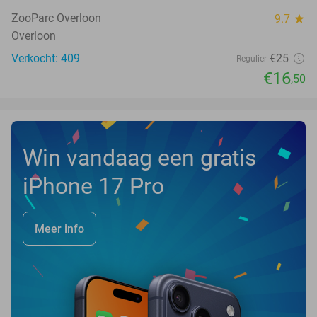
NEW
TODAY
ZooParc Overloon
9.7
star
Overloon
Verkocht: 409
€25
Regulier
€16
,50
Win vandaag een gratis
iPhone 17 Pro
Meer info