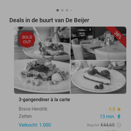
Deals in de buurt van De Beijer
38%
SOLD
OUT
favorite_border
3-gangendiner à la carte
Brave Hendrik
9.8
star
Zetten
13 min.
directions_walk
Verkocht: 1.000
€44
,60
Regulier