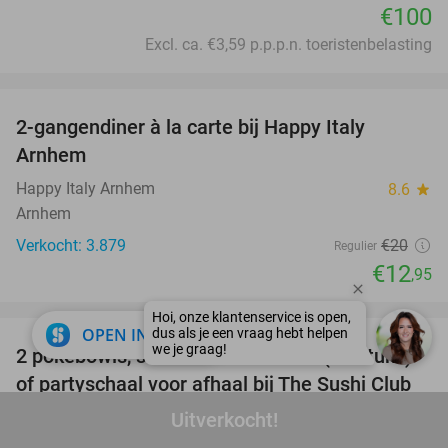
€100
Excl. ca. €3,59 p.p.p.n. toeristenbelasting
favorite_border
2-gangendiner à la carte bij Happy Italy
35%
Arnhem
Happy Italy Arnhem
8.6
star
Arnhem
Verkocht: 3.879
€20
Regulier
€12
,95
favorite_border
close
OPEN IN APP
2 pokébowls, sushibox naar keuze (40 stuks)
43%
of partyschaal voor afhaal bij The Sushi Club
The Sushi Club
Uitverkocht!
9.3
star
Huissen