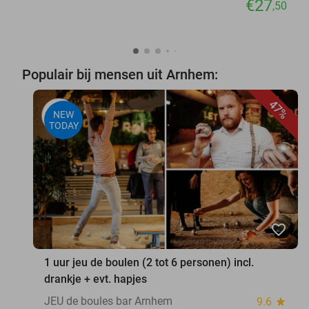
€27
,50
Populair bij mensen uit Arnhem:
47%
NEW
TODAY
favorite_border
1 uur jeu de boulen (2 tot 6 personen) incl.
drankje + evt. hapjes
JEU de boules bar Arnhem
9.6
star