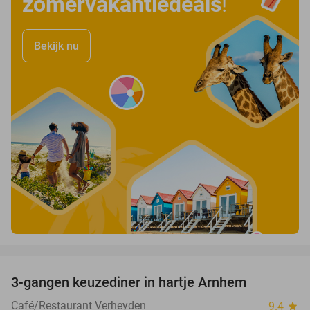
zomervakantiedeals
!
Bekijk nu
favorite_border
3-gangen keuzediner in hartje Arnhem
48%
Café/Restaurant Verheyden
9.4
star