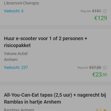
Libramont-Chevigny
Verkocht: 6
€191
Regulier
€129
favorite_border
Huur e-scooter voor 1 of 2 personen +
37%
risicopakket
Veluwe Actief
Arnhem
Verkocht: 237
€37
,50
Regulier
€23
,50
favorite_border
All-You-Can-Eat tapas (2,5 uur) + nagerecht bij
34%
Ramblas in hartje Arnhem
Ramblas Arnhem
8.7
star