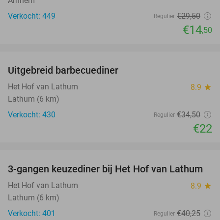
Arnhem
Verkocht: 449
€29
,50
Regulier
€14
,50
favorite_border
Uitgebreid barbecuediner
36%
Het Hof van Lathum
8.9
star
Lathum (6 km)
Verkocht: 430
€34
,50
Regulier
€22
favorite_border
3-gangen keuzediner bij Het Hof van Lathum
42%
Het Hof van Lathum
8.9
star
Lathum (6 km)
Verkocht: 401
€40
,25
Regulier