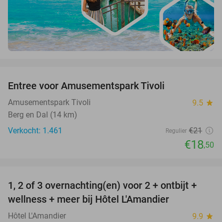
favorite_border
Entree voor Amusementspark Tivoli
12%
Amusementspark Tivoli
9.5
star
Berg en Dal (14 km)
Verkocht: 1.461
€21
Regulier
€18
,50
favorite_border
1, 2 of 3 overnachting(en) voor 2 + ontbijt +
32%
NEW
wellness + meer bij Hôtel L'Amandier
TODAY
Hôtel L'Amandier
9.9
star