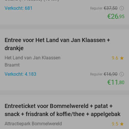
Verkocht: 681
€37
,50
Regulier
€26
,95
favorite_border
Entree voor Het Land van Jan Klaassen +
30%
drankje
Het Land van Jan Klaassen
9.6
star
Braamt
Verkocht: 4.183
€16
,90
Regulier
€11
,80
favorite_border
Entreeticket voor Bommelwereld + patat +
23%
snack + frisdrank of koffie/thee + appelgebak
Attractiepark Bommelwereld
9.5
star