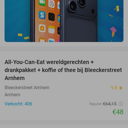
favorite_border
All-You-Can-Eat wereldgerechten +
25%
drankpakket + koffie of thee bij Bleeckerstreet
Arnhem
Bleeckerstreet Arnhem
9.8
star
Arnhem
Verkocht: 406
€64
,15
Regulier
€48
favorite_border