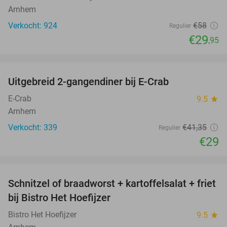
Arnhem
Verkocht: 924
€58
Regulier
€29
,95
favorite_border
Uitgebreid 2-gangendiner bij E-Crab
30%
E-Crab
9.5
star
Arnhem
Verkocht: 339
€41
,35
Regulier
€29
favorite_border
Schnitzel of braadworst + kartoffelsalat + friet
51%
bij Bistro Het Hoefijzer
Bistro Het Hoefijzer
9.5
star