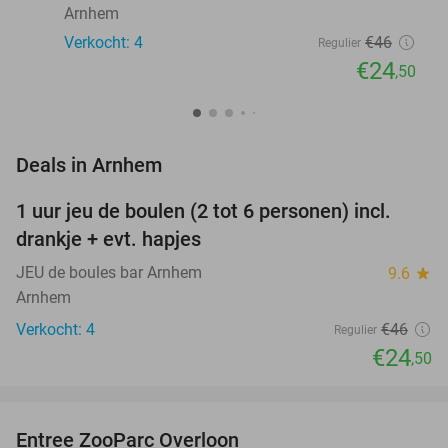
Arnhem
Verkocht: 4
€46
Regulier
€24
,50
favorite_border
Deals in Arnhem
1 uur jeu de boulen (2 tot 6 personen) incl.
47%
NEW
drankje + evt. hapjes
TODAY
JEU de boules bar Arnhem
9.6
star
Arnhem
Verkocht: 4
€46
Regulier
€24
,50
favorite_border
Entree ZooParc Overloon
34%