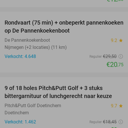
favorite_border
Rondvaart (75 min) + onbeperkt pannenkoeken
30%
op De Pannenkoekenboot
De Pannenkoekenboot
9.2
star
Nijmegen (+2 locaties) (11 km)
Verkocht: 4.648
€29
,50
Regulier
€20
,75
favorite_border
9 of 18 holes Pitch&Putt Golf + 3 stuks
46%
bittergarnituur of lunchgerecht naar keuze
Pitch&Putt Golf Doetinchem
9.7
star
Doetinchem
Verkocht: 1.462
€18
,45
Regulier