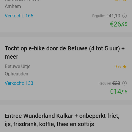
Arnhem
Verkocht: 165
€41
,10
Regulier
€26
,95
favorite_border
Tocht op e-bike door de Betuwe (4 tot 5 uur) +
35%
meer
Betuwe Uitje
9.6
star
Opheusden
Verkocht: 133
€23
Regulier
€14
,95
favorite_border
Entree Wunderland Kalkar + onbeperkt friet,
32%
ijs, frisdrank, koffie, thee en softijs