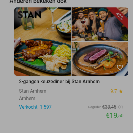
Anderen bekeken ook
42%
favorite_border
2-gangen keuzediner bij Stan Arnhem
Stan Arnhem
9.7
star
Arnhem
Verkocht: 1.597
€33
,45
Regulier
€19
,50