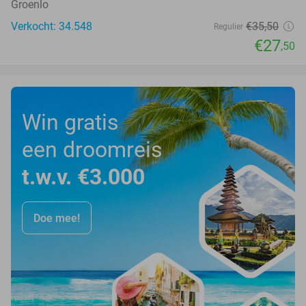
Groenlo
Verkocht: 34.548
€35
,50
Regulier
€27
,50
Win gratis
een droomreis
t.w.v. €3.000
Doe mee!