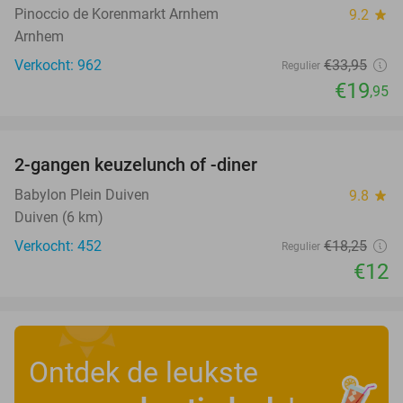
Pinoccio de Korenmarkt Arnhem
9.2
star
Arnhem
Verkocht: 962
€33
,95
Regulier
€19
,95
favorite_border
2-gangen keuzelunch of -diner
34%
Babylon Plein Duiven
9.8
star
Duiven (6 km)
Verkocht: 452
€18
,25
Regulier
€12
Ontdek de leukste