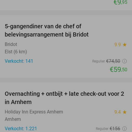
€9
,95
favorite_border
5-gangendiner van de chef of
20%
belevingsarrangement bij Bridot
Bridot
9.9
star
Elst (6 km)
Verkocht: 141
€74
,50
Regulier
€59
,50
favorite_border
Overnachting + ontbijt + late check-out voor 2
36%
in Arnhem
Holiday Inn Express Arnhem
9.4
star
Arnhem
Verkocht: 1.221
€156
Regulier