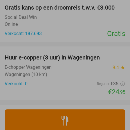
Gratis kans op een droomreis t.w.v. €3.000
Social Deal Win
Online
Gratis
Verkocht: 187.693
favorite_border
Huur e-copper (3 uur) in Wageningen
29%
NEW
TODAY
E-chopper Wageningen
9.4
star
Wageningen (10 km)
Verkocht: 0
€35
Regulier
€24
,95