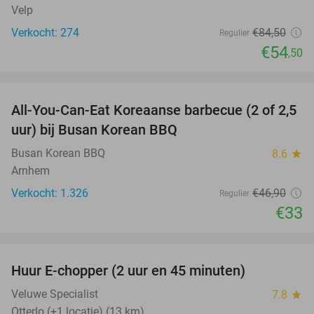
Velp
Verkocht: 274
€84
,50
Regulier
€54
,50
favorite_border
All-You-Can-Eat Koreaanse barbecue (2 of 2,5
30%
uur) bij Busan Korean BBQ
Busan Korean BBQ
8.6
star
Arnhem
Verkocht: 1.326
€46
,90
Regulier
€33
favorite_border
Huur E-chopper (2 uur en 45 minuten)
28%
Veluwe Specialist
7.8
star
Otterlo (+1 locatie) (13 km)