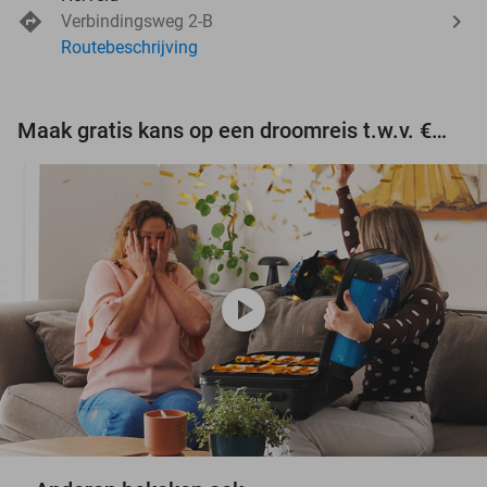
Verbindingsweg 2-B
Routebeschrijving
Maak gratis kans op een droomreis t.w.v. €3.000!
play_circle