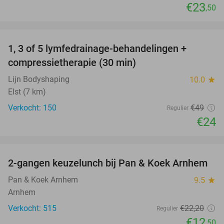
€23
,50
favorite_border
1, 3 of 5 lymfedrainage-behandelingen +
51%
compressietherapie (30 min)
Lijn Bodyshaping
10.0
star
Elst (7 km)
Verkocht: 150
€49
Regulier
€24
favorite_border
2-gangen keuzelunch bij Pan & Koek Arnhem
44%
Pan & Koek Arnhem
9.5
star
Arnhem
Verkocht: 515
€22
,20
Regulier
€12
,50