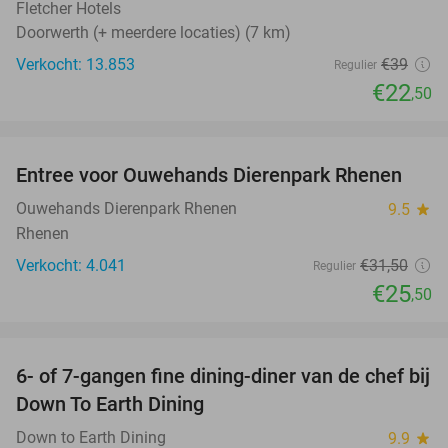
Fletcher Hotels
Doorwerth (+ meerdere locaties) (7 km)
Verkocht: 13.853
€39
Regulier
€22
,50
favorite_border
Entree voor Ouwehands Dierenpark Rhenen
19%
Ouwehands Dierenpark Rhenen
9.5
star
Rhenen
Verkocht: 4.041
€31
,50
Regulier
€25
,50
favorite_border
6- of 7-gangen fine dining-diner van de chef bij
36%
Down To Earth Dining
Down to Earth Dining
9.9
star