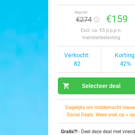
Regulier
€159
€274
Excl. ca. €5 p.p.p.n.
toeristenbelasting
Verkocht:
Korting
82
42%
shopping_cart
Selecteer deal
navi
Dagelijks om middernacht nieuw
Social Deals. Wees snel, op = op
Gratis?!
- Deel deze deal met vrien