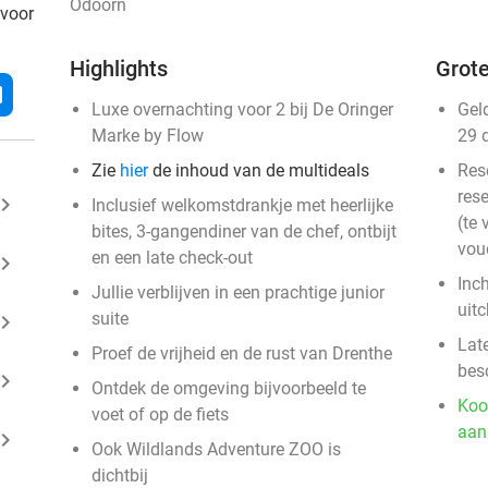
Odoorn
 voor
Highlights
Grote
l
Luxe overnachting voor 2 bij De Oringer
Gel
Marke by Flow
29 
Zie
hier
de inhoud van de multideals
Res
rese
ard_arrow_right
Inclusief welkomstdrankje met heerlijke
(te 
bites, 3-gangendiner van de chef, ontbijt
vou
en een late check-out
ard_arrow_right
Inc
Jullie verblijven in een prachtige junior
uit
suite
ard_arrow_right
Lat
Proef de vrijheid en de rust van Drenthe
bes
ard_arrow_right
Ontdek de omgeving bijvoorbeeld te
Koo
voet of op de fiets
aan
ard_arrow_right
Ook Wildlands Adventure ZOO is
dichtbij