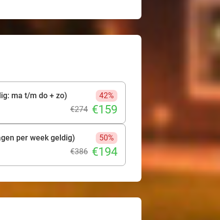
ig: ma t/m do + zo)
42%
€159
€274
agen per week geldig)
50%
€194
€386