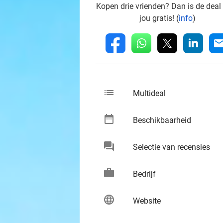
Kopen drie vrienden? Dan is de deal
jou gratis! (
info
)
whatsapp
linkedin
fb
mai
list
keybo
Multideal
date_range
keybo
Beschikbaarheid
chat
keybo
Selectie van recensies
work
keybo
Bedrijf
language
keybo
Website