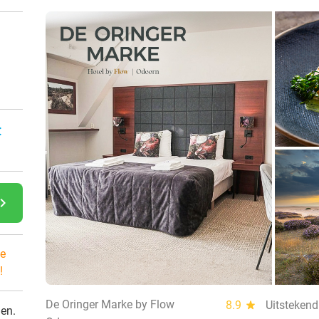
:
gate_next
e
!
De Oringer Marke by Flow
8.9
star
Uitstekend
den.