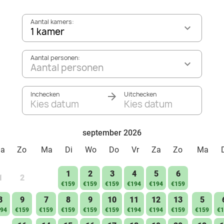
Aantal kamers:
1 kamer
Aantal personen:
Aantal personen
Inchecken
Uitchecken
Kies datum
Kies datum
september 2026
Za
Zo
Ma
Di
Wo
Do
Vr
Za
Zo
Ma
1
2
3
4
5
6
1
2
€159
€159
€159
€194
€194
€159
8
9
7
8
9
10
11
12
13
5
94
€159
€159
€159
€159
€159
€194
€194
€159
€159
€1