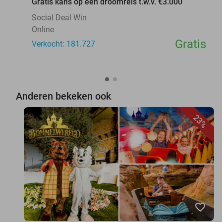
Gratis kans op een droomreis t.w.v. €3.000
Social Deal Win
Online
Gratis
Verkocht: 181.727
Anderen bekeken ook
23%
favorite_border