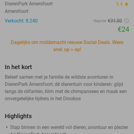
DierenPark Amersfoort
9.4
star
Amersfoort
Verkocht: 8.240
€31
,50
Regulier
€24
Dagelijks om middernacht nieuwe Social Deals. Wees
snel, op = op!
In het kort
Beleef samen met je familie de wildste avonturen in
DierenPark Amersfoort, dé dierentuin voor kinderen: glijd
langs de olifanten, klim met de chimpansees en maak een
onvergetelijke tijdreis in het Dinobos
Highlights
Stap binnen in een wereld vol dieren, avontuur en plezier