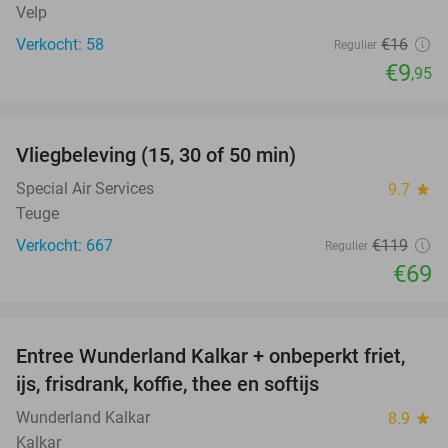
Velp
Verkocht: 58
€16
Regulier
€9
,95
favorite_border
Vliegbeleving (15, 30 of 50 min)
42%
Special Air Services
9.7
star
Teuge
Verkocht: 667
€119
Regulier
€69
favorite_border
Entree Wunderland Kalkar + onbeperkt friet,
32%
ijs, frisdrank, koffie, thee en softijs
Wunderland Kalkar
8.9
star
Kalkar