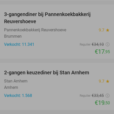
favorite_border
3-gangendiner bij Pannenkoekbakkerij
47%
Reuvershoeve
Pannenkoekbakkerij Reuvershoeve
9.7
star
Brummen
Verkocht: 11.341
€34
,10
Regulier
€17
,95
favorite_border
2-gangen keuzediner bij Stan Arnhem
42%
Stan Arnhem
9.7
star
Arnhem
Verkocht: 1.568
€33
,45
Regulier
€19
,50
favorite_border