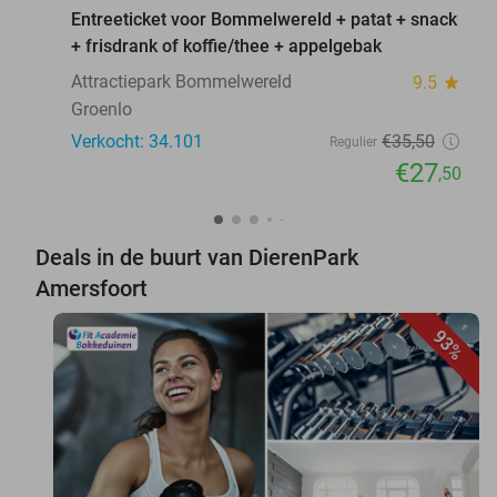
Entreeticket voor Bommelwereld + patat + snack
+ frisdrank of koffie/thee + appelgebak
Attractiepark Bommelwereld
9.5
star
Groenlo
Verkocht: 34.101
€35
,50
Regulier
€27
,50
Deals in de buurt van DierenPark
Amersfoort
93%