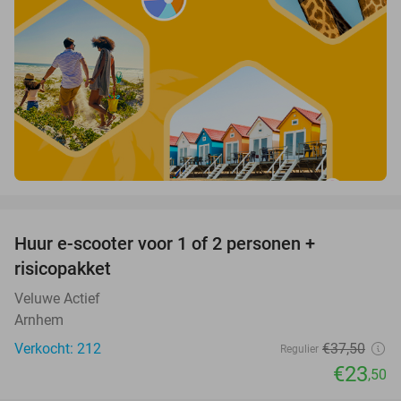
favorite_border
Huur e-scooter voor 1 of 2 personen +
37%
risicopakket
Veluwe Actief
Arnhem
Verkocht: 212
€37
,50
Regulier
€23
,50