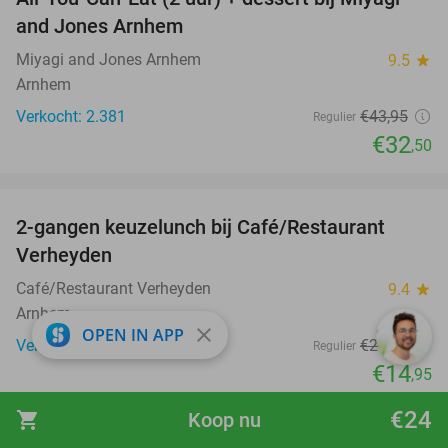
26%
and Jones Arnhem
Miyagi and Jones Arnhem
9.5
star
Arnhem
Verkocht: 2.381
€43
,95
Regulier
€32
,50
favorite_border
2-gangen keuzelunch bij Café/Restaurant
46%
Verheyden
Café/Restaurant Verheyden
9.4
star
Arnhem
close
OPEN IN APP
Verkocht: 196
€27
,50
Regulier
€14
,95
€24
shopping_cart
Koop nu