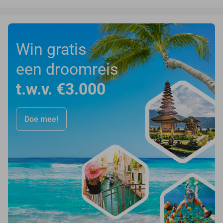
Win gratis
een droomreis
t.w.v. €3.000
Doe mee!