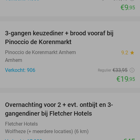
€9
,95
favorite_border
3-gangen keuzediner + brood vooraf bij
41%
Pinoccio de Korenmarkt
Pinoccio de Korenmarkt Arnhem
9.2
star
Arnhem
Verkocht: 906
€33
,95
Regulier
€19
,95
favorite_border
Overnachting voor 2 + evt. ontbijt en 3-
gangendiner bij Fletcher Hotels
Fletcher Hotels
Wolfheze (+ meerdere locaties) (6 km)