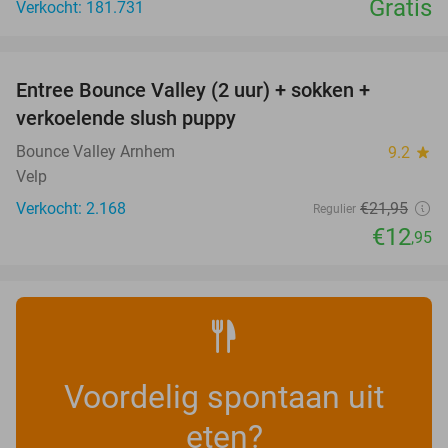
Gratis
Verkocht: 181.731
favorite_border
Entree Bounce Valley (2 uur) + sokken +
41%
verkoelende slush puppy
Bounce Valley Arnhem
9.2
star
Velp
Verkocht: 2.168
€21
,95
Regulier
€12
,95
Voordelig spontaan uit
eten?