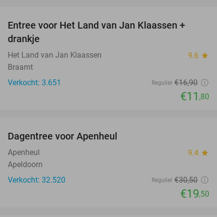
favorite_border
Entree voor Het Land van Jan Klaassen +
30%
drankje
Het Land van Jan Klaassen
9.6
star
Braamt
Verkocht: 3.651
€16
,90
Regulier
€11
,80
favorite_border
Dagentree voor Apenheul
36%
Apenheul
9.4
star
Apeldoorn
Verkocht: 32.520
€30
,50
Regulier
€19
,50
favorite_border