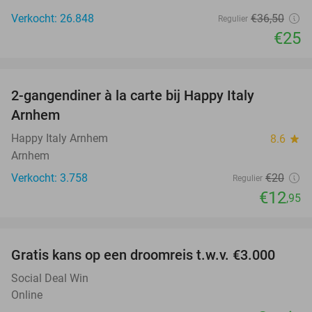
Verkocht: 26.848
€36
,50
Regulier
€25
favorite_border
2-gangendiner à la carte bij Happy Italy
35%
Arnhem
Happy Italy Arnhem
8.6
star
Arnhem
Verkocht: 3.758
€20
Regulier
€12
,95
favorite_border
Gratis kans op een droomreis t.w.v. €3.000
Social Deal Win
Online