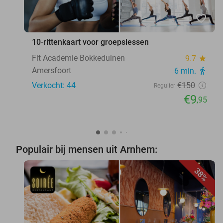
favorite_border
10-rittenkaart voor groepslessen
Fit Academie Bokkeduinen
9.7
star
Amersfoort
6 min.
directions_walk
Verkocht: 44
€150
Regulier
€9
,95
Populair bij mensen uit Arnhem:
38%