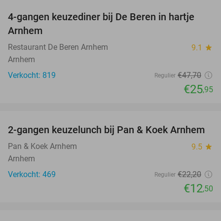
4-gangen keuzediner bij De Beren in hartje
46%
Arnhem
Restaurant De Beren Arnhem
9.1
star
Arnhem
Verkocht: 819
€47
,70
Regulier
€25
,95
favorite_border
2-gangen keuzelunch bij Pan & Koek Arnhem
44%
Pan & Koek Arnhem
9.5
star
Arnhem
Verkocht: 469
€22
,20
Regulier
€12
,50
favorite_border