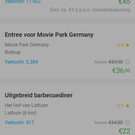
€45
Verkocht: 17.902
Excl. ca. €3 p.p.p.n. toeristenbelasting
favorite_border
Entree voor Movie Park Germany
38%
Movie Park Germany
9.4
star
Bottrop
Verkocht: 5.384
€59
,90
Regulier
€36
,90
favorite_border
Uitgebreid barbecuediner
36%
Het Hof van Lathum
8.9
star
Lathum (6 km)
Verkocht: 417
€34
,50
Regulier
€22