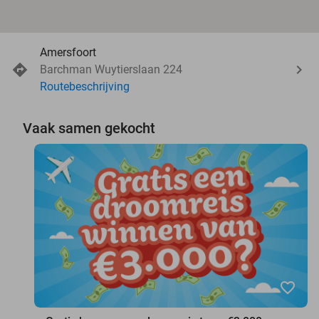
Amersfoort
Barchman Wuytierslaan 224
Routebeschrijving
Vaak samen gekocht
favorite_border