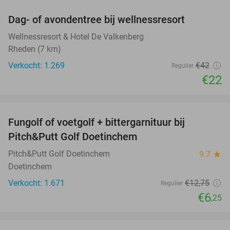
Dag- of avondentree bij wellnessresort
48%
Wellnessresort & Hotel De Valkenberg
Rheden (7 km)
Verkocht: 1.269
€42
Regulier
€22
favorite_border
Fungolf of voetgolf + bittergarnituur bij
51%
Pitch&Putt Golf Doetinchem
Pitch&Putt Golf Doetinchem
9.7
star
Doetinchem
Verkocht: 1.671
€12
,75
Regulier
€6
,25
favorite_border