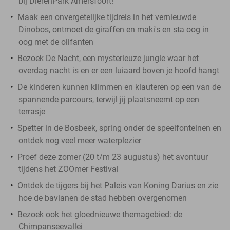
bij DierenPark Amersfoort!
Maak een onvergetelijke tijdreis in het vernieuwde
Dinobos, ontmoet de giraffen en maki's en sta oog in
oog met de olifanten
Bezoek De Nacht, een mysterieuze jungle waar het
overdag nacht is en er een luiaard boven je hoofd hangt
De kinderen kunnen klimmen en klauteren op een van de
spannende parcours, terwijl jij plaatsneemt op een
terrasje
Spetter in de Bosbeek, spring onder de speelfonteinen en
ontdek nog veel meer waterplezier
​Proef deze zomer (20 t/m 23 augustus) het avontuur
tijdens het ZOOmer Festival
Ontdek de tijgers bij het Paleis van Koning Darius en zie
hoe de bavianen de stad hebben overgenomen
Bezoek ook het gloednieuwe themagebied: de
Chimpanseevallei