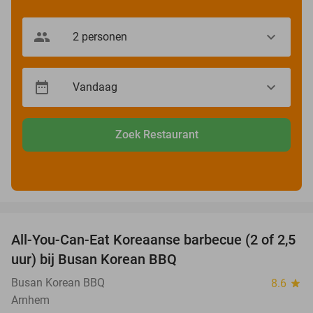
Zoek Restaurant
favorite_border
All-You-Can-Eat Koreaanse barbecue (2 of 2,5
30%
uur) bij Busan Korean BBQ
Busan Korean BBQ
8.6
star
Arnhem