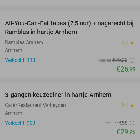
favorite_border
All-You-Can-Eat tapas (2,5 uur) + nagerecht bij
31%
Ramblas in hartje Arnhem
Ramblas Arnhem
8.7
star
Arnhem
Verkocht: 113
€39
,20
Regulier
€26
,95
favorite_border
3-gangen keuzediner in hartje Arnhem
48%
Café/Restaurant Verheyden
9.4
star
Arnhem
Verkocht: 903
€58
Regulier
€29
,95