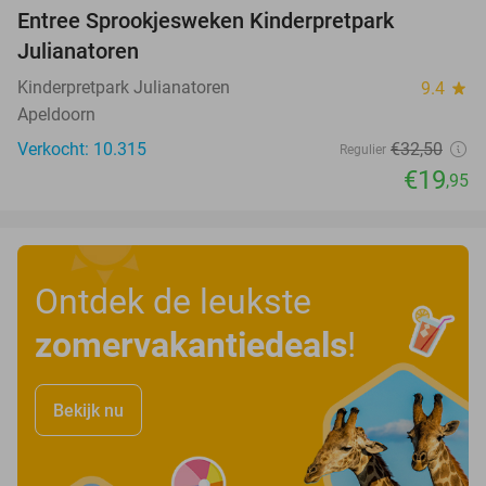
Entree Sprookjesweken Kinderpretpark
39%
Julianatoren
Kinderpretpark Julianatoren
9.4
star
Apeldoorn
Verkocht: 10.315
€32
,50
Regulier
€19
,95
Ontdek de leukste
zomervakantiedeals
!
Bekijk nu