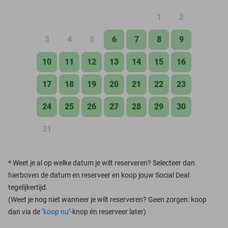
1
2
3
4
5
6
7
8
9
10
11
12
13
14
15
16
17
18
19
20
21
22
23
24
25
26
27
28
29
30
31
*
Weet je al op welke datum je wilt reserveren? Selecteer dan
hierboven de datum en reserveer en koop jouw Social Deal
tegelijkertijd.
(Weet je nog niet wanneer je wilt reserveren? Geen zorgen: koop
dan via de ‘
koop nu
’-knop én reserveer later)