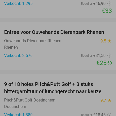
Verkocht: 1.295
€46
,90
Regulier
€33
favorite_border
Entree voor Ouwehands Dierenpark Rhenen
19%
Ouwehands Dierenpark Rhenen
9.5
star
Rhenen
Verkocht: 2.576
€31
,50
Regulier
€25
,50
favorite_border
9 of 18 holes Pitch&Putt Golf + 3 stuks
46%
bittergarnituur of lunchgerecht naar keuze
Pitch&Putt Golf Doetinchem
9.7
star
Doetinchem
Verkocht: 1.380
€18
,45
Regulier