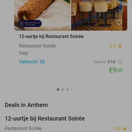
favorite_border
12-uurtje bij Restaurant Soirée
Restaurant Soirée
9.8
star
Velp
Verkocht: 58
€16
Regulier
€9
,95
favorite_border
Deals in Arnhem
12-uurtje bij Restaurant Soirée
38%
Restaurant Soirée
9.8
star