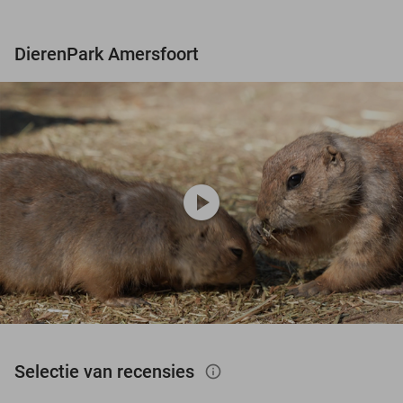
DierenPark Amersfoort
play_circle
Selectie van recensies
info_outlined