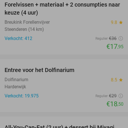
Forelvissen + materiaal + 2 consumpties naar
50%
keuze (4 uur)
Breukink Forellenvijver
9.8
star
Steenderen (14 km)
Verkocht: 412
€36
Regulier
€17
,95
favorite_border
Entree voor het Dolfinarium
36%
Dolfinarium
8.5
star
Harderwijk
Verkocht: 19.975
€29
Regulier
€18
,50
favorite_border
All-You-Can-Eat (2 uur) + dessert bij Miyagi