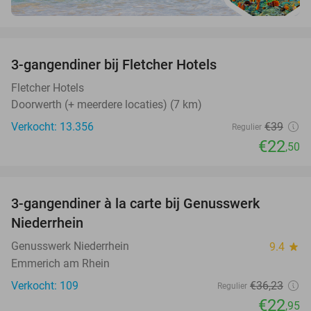
favorite_border
3-gangendiner bij Fletcher Hotels
42%
Fletcher Hotels
Doorwerth (+ meerdere locaties) (7 km)
Verkocht: 13.356
€39
Regulier
€22
,50
favorite_border
3-gangendiner à la carte bij Genusswerk
37%
Niederrhein
Genusswerk Niederrhein
9.4
star
Emmerich am Rhein
Verkocht: 109
€36
,23
Regulier
€22
,95