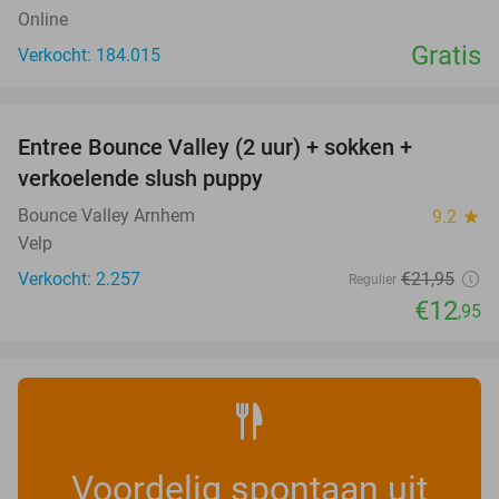
Online
Gratis
Verkocht: 184.015
favorite_border
Entree Bounce Valley (2 uur) + sokken +
41%
verkoelende slush puppy
Bounce Valley Arnhem
9.2
star
Velp
Verkocht: 2.257
€21
,95
Regulier
€12
,95
Voordelig spontaan uit