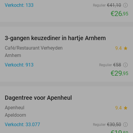
Verkocht: 133
€41
,10
Regulier
€26
,95
favorite_border
3-gangen keuzediner in hartje Arnhem
48%
Café/Restaurant Verheyden
9.4
star
Arnhem
Verkocht: 913
€58
Regulier
€29
,95
favorite_border
Dagentree voor Apenheul
36%
Apenheul
9.4
star
Apeldoorn
Verkocht: 33.077
€30
,50
Regulier