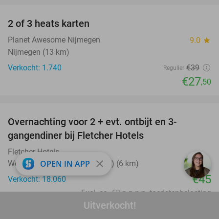
2 of 3 heats karten
29%
Planet Awesome Nijmegen
9.0
star
Nijmegen (13 km)
Verkocht: 1.740
€39
Regulier
€27
,50
favorite_border
Overnachting voor 2 + evt. ontbijt en 3-
gangendiner bij Fletcher Hotels
Fletcher Hotels
close
OPEN IN APP
Wolfheze (+ meerdere locaties) (6 km)
€45
Verkocht: 18.060
Excl. ca. €3 p.p.p.n. toeristenbelasting
Uitverkocht!
favorite_border