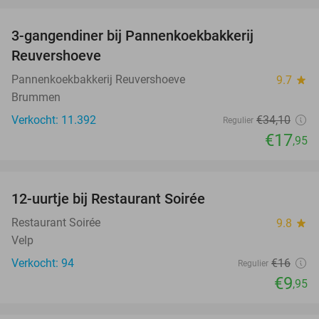
favorite_border
3-gangendiner bij Pannenkoekbakkerij
47%
Reuvershoeve
Pannenkoekbakkerij Reuvershoeve
9.7
star
Brummen
Verkocht: 11.392
€34
,10
Regulier
€17
,95
favorite_border
12-uurtje bij Restaurant Soirée
38%
Restaurant Soirée
9.8
star
Velp
Verkocht: 94
€16
Regulier
€9
,95
favorite_border