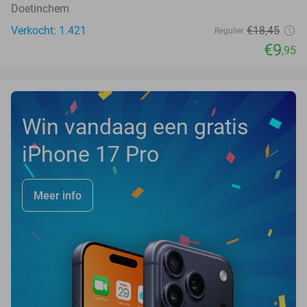
Doetinchem
Verkocht: 1.421
€18
,45
Regulier
€9
,95
Win vandaag een gratis
iPhone 17 Pro
Meer info