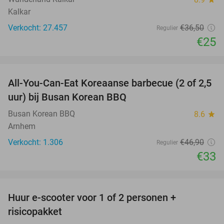
Kalkar
Verkocht: 27.457
€36
,50
Regulier
€25
favorite_border
All-You-Can-Eat Koreaanse barbecue (2 of 2,5
30%
uur) bij Busan Korean BBQ
Busan Korean BBQ
8.6
star
Arnhem
Verkocht: 1.306
€46
,90
Regulier
€33
favorite_border
Huur e-scooter voor 1 of 2 personen +
37%
risicopakket