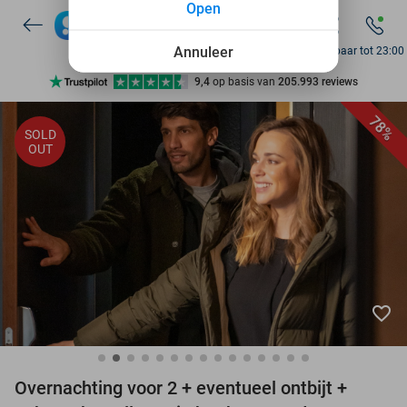
Open
Annuleer
Bereikbaar tot 23:00
Ontdek 15.000+ deals
7 dagen per week beschikbaar
78%
SOLD
OUT
10+ miljoen leden
9,4
op basis van
205.993 reviews
Ontdek 15.000+ deals
7 dagen per week beschikbaar
10+ miljoen leden
favorite_border
Overnachting voor 2 + eventueel ontbijt +