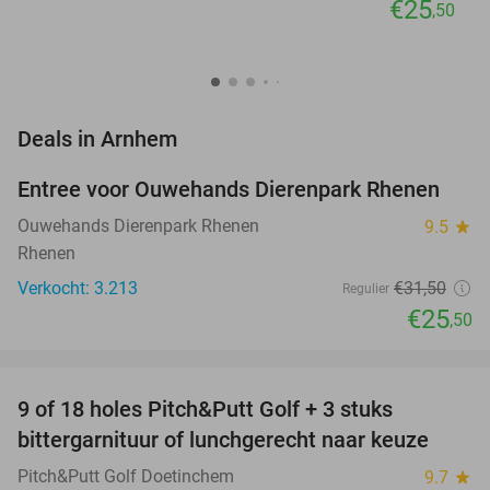
€25
,50
favorite_border
Deals in Arnhem
Entree voor Ouwehands Dierenpark Rhenen
19%
Ouwehands Dierenpark Rhenen
9.5
star
Rhenen
Verkocht: 3.213
€31
,50
Regulier
€25
,50
favorite_border
9 of 18 holes Pitch&Putt Golf + 3 stuks
46%
bittergarnituur of lunchgerecht naar keuze
Pitch&Putt Golf Doetinchem
9.7
star