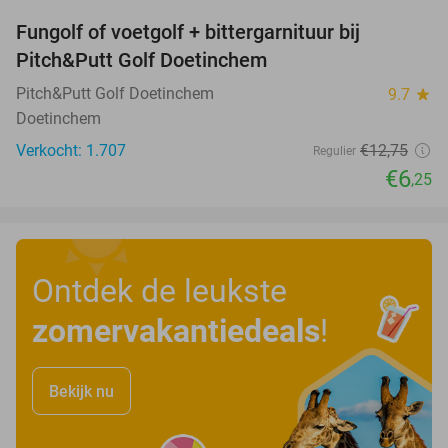
Fungolf of voetgolf + bittergarnituur bij
51%
Pitch&Putt Golf Doetinchem
Pitch&Putt Golf Doetinchem
9.7
star
Doetinchem
Verkocht: 1.707
€12
,75
Regulier
€6
,25
Ontdek de leukste
zomervakantiedeals
!
Bekijk nu