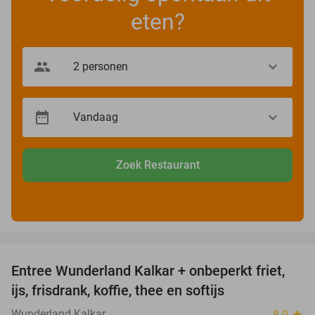
eten?
Zoek Restaurant
favorite_border
Entree Wunderland Kalkar + onbeperkt friet,
32%
ijs, frisdrank, koffie, thee en softijs
Wunderland Kalkar
8.9
star