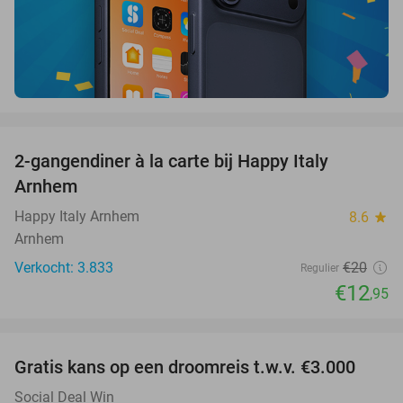
favorite_border
2-gangendiner à la carte bij Happy Italy
35%
Arnhem
Happy Italy Arnhem
8.6
star
Arnhem
Verkocht: 3.833
€20
Regulier
€12
,95
favorite_border
Gratis kans op een droomreis t.w.v. €3.000
Social Deal Win