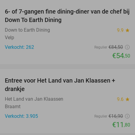
6- of 7-gangen fine dining-diner van de chef bij
36%
Down To Earth Dining
Down to Earth Dining
9.9
star
Velp
Verkocht: 262
€84
,50
Regulier
€54
,50
favorite_border
Entree voor Het Land van Jan Klaassen +
30%
drankje
Het Land van Jan Klaassen
9.6
star
Braamt
Verkocht: 3.905
€16
,90
Regulier
€11
,80
favorite_border