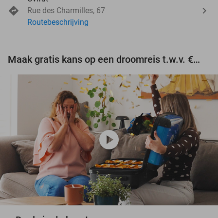
Rue des Charmilles, 67
Routebeschrijving
Maak gratis kans op een droomreis t.w.v. €3.000!
play_circle