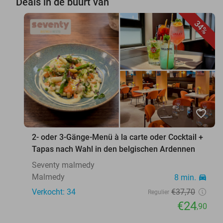
Deals in de buurt van
34%
favorite_border
2- oder 3-Gänge-Menü à la carte oder Cocktail +
Tapas nach Wahl in den belgischen Ardennen
Seventy malmedy
Malmedy
8 min.
directions_car
Verkocht: 34
€37
,70
Regulier
€24
,90