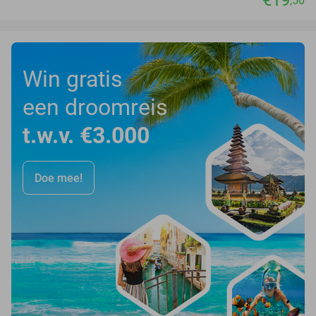
€19
,50
Win gratis
een droomreis
t.w.v. €3.000
Doe mee!