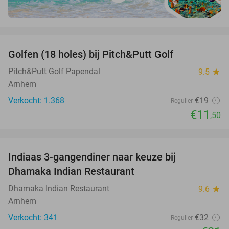
favorite_border
Golfen (18 holes) bij Pitch&Putt Golf
39%
Pitch&Putt Golf Papendal
9.5
star
Arnhem
Verkocht: 1.368
€19
Regulier
€11
,50
favorite_border
Indiaas 3-gangendiner naar keuze bij
34%
Dhamaka Indian Restaurant
Dhamaka Indian Restaurant
9.6
star
Arnhem
Verkocht: 341
€32
Regulier