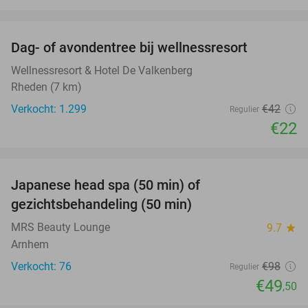
favorite_border
Dag- of avondentree bij wellnessresort
48%
Wellnessresort & Hotel De Valkenberg
Rheden (7 km)
Verkocht: 1.299
€42
Regulier
€22
favorite_border
Japanese head spa (50 min) of
49%
gezichtsbehandeling (50 min)
MRS Beauty Lounge
9.7
star
Arnhem
Verkocht: 76
€98
Regulier
€49
,50