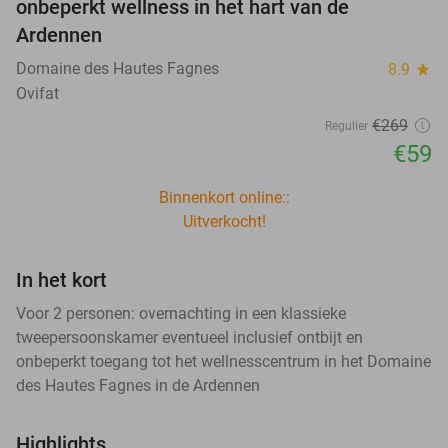
onbeperkt wellness in het hart van de
Ardennen
Domaine des Hautes Fagnes
8.9
star
Ovifat
€269
Regulier
€59
Binnenkort online::
Uitverkocht!
In het kort
Voor 2 personen: overnachting in een klassieke
tweepersoonskamer eventueel inclusief ontbijt en
onbeperkt toegang tot het wellnesscentrum in het Domaine
des Hautes Fagnes in de Ardennen
Highlights