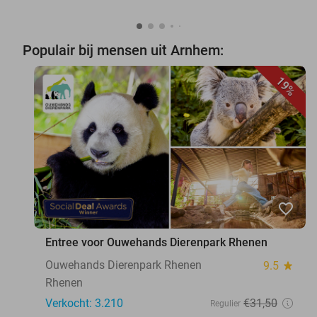
Populair bij mensen uit Arnhem:
19%
favorite_border
Entree voor Ouwehands Dierenpark Rhenen
Ouwehands Dierenpark Rhenen
9.5
star
Rhenen
Verkocht: 3.210
€31
,50
Regulier