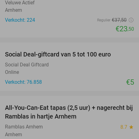
Veluwe Actief
Arnhem
Verkocht: 224
€37
,50
Regulier
€23
,50
favorite_border
Social Deal-giftcard van 5 tot 100 euro
Social Deal Giftcard
Online
€5
Verkocht: 76.858
favorite_border
All-You-Can-Eat tapas (2,5 uur) + nagerecht bij
34%
Ramblas in hartje Arnhem
Ramblas Arnhem
8.7
star
Arnhem