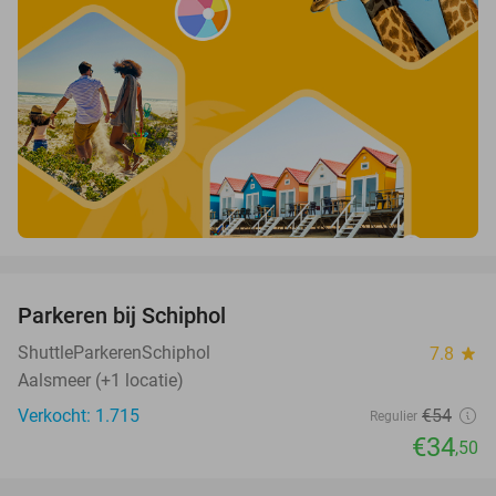
favorite_border
Parkeren bij Schiphol
36%
ShuttleParkerenSchiphol
7.8
star
Aalsmeer (+1 locatie)
Verkocht: 1.715
€54
Regulier
€34
,50
favorite_border