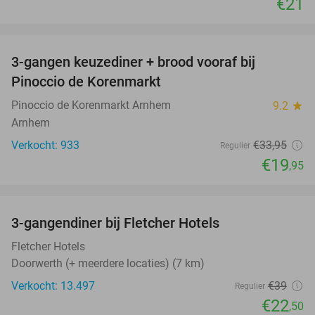
€21
favorite_border
3-gangen keuzediner + brood vooraf bij
41%
Pinoccio de Korenmarkt
Pinoccio de Korenmarkt Arnhem
9.2
star
Arnhem
Verkocht: 933
€33
,95
Regulier
€19
,95
favorite_border
3-gangendiner bij Fletcher Hotels
42%
Fletcher Hotels
Doorwerth (+ meerdere locaties) (7 km)
Verkocht: 13.497
€39
Regulier
€22
,50