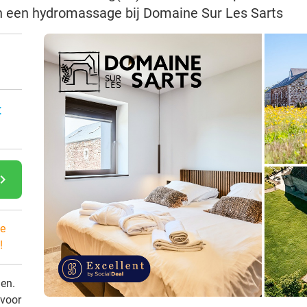
 en een hydromassage bij Domaine Sur Les Sarts
:
gate_next
e
!
den.
 voor