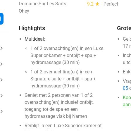
Domaine Sur Les Sarts
9.2
star
Perfect
Ohey
l
Highlights
Grote
Multideal:
Gel
17 
ard_arrow_right
1 of 2 overnachting(en) in een Luxe
Superior-kamer + ontbijt + spa +
Inc
hydromassage (30 min)
uit
ard_arrow_right
1 of 2 overnachting(en) in een
Enk
Signature suite + ontbijt + spa +
ard_arrow_right
Vra
hydromassage (30 min)
05
o
ard_arrow_right
Geniet met 2 personen van 1 of 2
Koo
overnachting(en) inclusief ontbijt,
aan
toegang tot de spa en een
ard_arrow_right
hydromassage vlak bij Namen
Verblijf in een Luxe Superior-kamer of