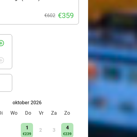
€359
€602
rcle_outline
rcle_outline
oktober 2026
Di
Wo
Do
Vr
Za
Zo
1
4
2
3
€239
€239