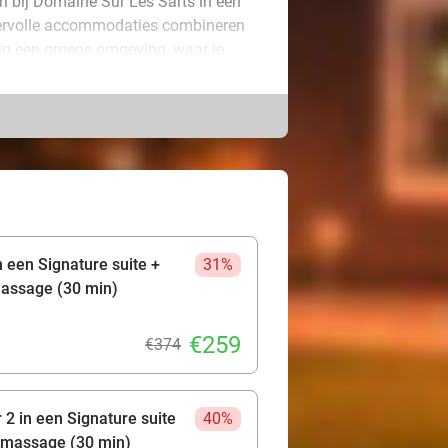
n bij Domaine Sur Les Sarts in een
feervolle accommodaties combineren
 in een groene omgeving, waar je
hter je laat. Maak je verblijf
t om alle spanning van je af te
ot de Naturessence Spa, de Poolhouse
 ontspanning, wellness en quality
et en trek daarna de omgeving in.
 bezoek een van de karakteristieke
n een Signature suite +
31%
eer je terug naar het domein, waar
massage (30 min)
€259
€374
 2 in een Signature suite
40%
romassage (30 min)