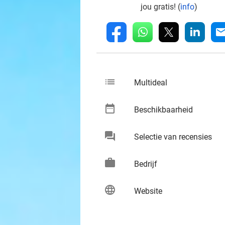
jou gratis! (
info
)
whatsapp
linkedin
fb
mai
list
keybo
Multideal
date_range
keybo
Beschikbaarheid
chat
keybo
Selectie van recensies
work
keybo
Bedrijf
language
keybo
Website