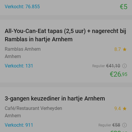
€5
Verkocht: 76.855
favorite_border
All-You-Can-Eat tapas (2,5 uur) + nagerecht bij
34%
Ramblas in hartje Arnhem
Ramblas Arnhem
8.7
star
Arnhem
Verkocht: 131
€41
,10
Regulier
€26
,95
favorite_border
3-gangen keuzediner in hartje Arnhem
48%
Café/Restaurant Verheyden
9.4
star
Arnhem
Verkocht: 911
€58
Regulier