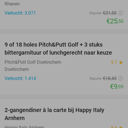
Rhenen
Verkocht: 3.071
€31
,50
Regulier
€25
,50
favorite_border
9 of 18 holes Pitch&Putt Golf + 3 stuks
46%
bittergarnituur of lunchgerecht naar keuze
Pitch&Putt Golf Doetinchem
9.7
star
Doetinchem
Verkocht: 1.414
€18
,45
Regulier
€9
,95
favorite_border
2-gangendiner à la carte bij Happy Italy
35%
Arnhem
Happy Italy Arnhem
8.6
star