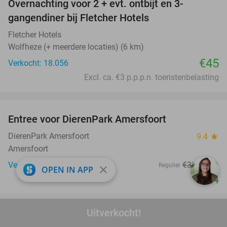
Overnachting voor 2 + evt. ontbijt en 3-
gangendiner bij Fletcher Hotels
Fletcher Hotels
Wolfheze (+ meerdere locaties) (6 km)
€45
Verkocht: 18.056
Excl. ca. €3 p.p.p.n. toeristenbelasting
favorite_border
Entree voor DierenPark Amersfoort
24%
DierenPark Amersfoort
9.4
star
Amersfoort
Verkocht: 8.598
€31
,50
Regulier
close
OPEN IN APP
€24
favorite_border
Uitverkocht!
3-gangen keuzediner bij Het Hof van Lathum
42%