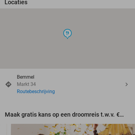
Locaties
food
Bemmel
Markt 34
Routebeschrijving
Maak gratis kans op een droomreis t.w.v. €3.000!