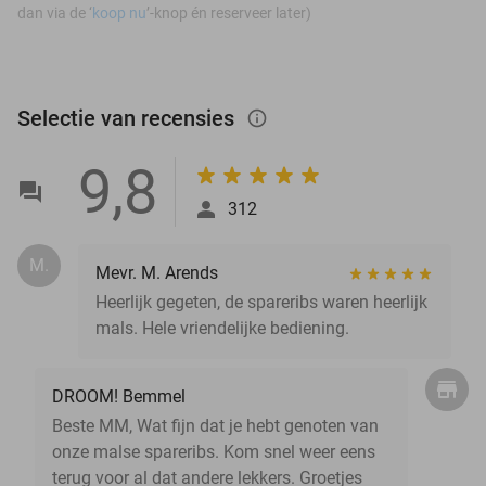
dan via de ‘
koop nu
’-knop én reserveer later)
Selectie van recensies
info_outlined
9,8
312
M.
Mevr. M. Arends
Heerlijk gegeten, de spareribs waren heerlijk
mals. Hele vriendelijke bediening.
DROOM! Bemmel
Beste MM, Wat fijn dat je hebt genoten van
onze malse spareribs. Kom snel weer eens
terug voor al dat andere lekkers. Groetjes