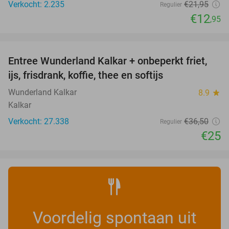
Verkocht: 2.235
€21
,95
Regulier
€12
,95
favorite_border
Entree Wunderland Kalkar + onbeperkt friet,
32%
ijs, frisdrank, koffie, thee en softijs
Wunderland Kalkar
8.9
star
Kalkar
Verkocht: 27.338
€36
,50
Regulier
€25
Voordelig spontaan uit