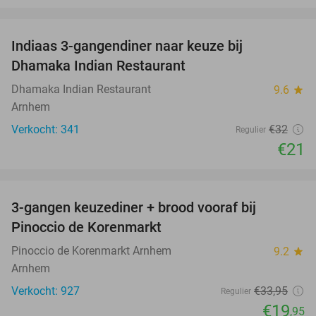
favorite_border
Indiaas 3-gangendiner naar keuze bij
34%
Dhamaka Indian Restaurant
Dhamaka Indian Restaurant
9.6
star
Arnhem
Verkocht: 341
€32
Regulier
€21
favorite_border
3-gangen keuzediner + brood vooraf bij
41%
Pinoccio de Korenmarkt
Pinoccio de Korenmarkt Arnhem
9.2
star
Arnhem
Verkocht: 927
€33
,95
Regulier
€19
,95