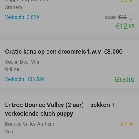
Arnhem
Verkocht: 3.829
€20
Regulier
€12
,95
favorite_border
Gratis kans op een droomreis t.w.v. €3.000
Social Deal Win
Online
Gratis
Verkocht: 183.520
favorite_border
Entree Bounce Valley (2 uur) + sokken +
41%
verkoelende slush puppy
Bounce Valley Arnhem
9.2
star
Velp