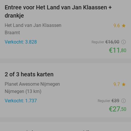
Entree voor Het Land van Jan Klaassen +
30%
drankje
Het Land van Jan Klaassen
9.6
star
Braamt
Verkocht: 3.828
€16
,90
Regulier
€11
,80
favorite_border
2 of 3 heats karten
29%
Planet Awesome Nijmegen
9.7
star
Nijmegen (13 km)
Verkocht: 1.737
€39
Regulier
€27
,50
favorite_border