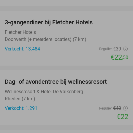
favorite_border
3-gangendiner bij Fletcher Hotels
42%
Fletcher Hotels
Doorwerth (+ meerdere locaties) (7 km)
Verkocht: 13.484
€39
Regulier
€22
,50
favorite_border
Dag- of avondentree bij wellnessresort
48%
Wellnessresort & Hotel De Valkenberg
Rheden (7 km)
Verkocht: 1.291
€42
Regulier
€22
favorite_border