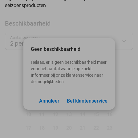
seizoensproducten
Beschikbaarheid
Aantal personen:
2 personen
Geen beschikbaarheid
augustus 2026
Helaas, er is geen beschikbaarheid meer
voor het aantal waar je op zoekt.
Ma
Di
Wo
Do
Vr
Za
Zo
Informeer bij onze klantenservice naar
de mogelijkheden
1
2
3
Annuleer
4
5
Bel klantenservice
6
7
8
9
10
11
12
13
14
15
16
17
18
19
20
21
22
23