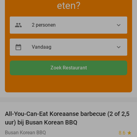
eten?
Zoek Restaurant
favorite_border
All-You-Can-Eat Koreaanse barbecue (2 of 2,5
30%
uur) bij Busan Korean BBQ
Busan Korean BBQ
8.6
star