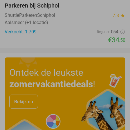
Parkeren bij Schiphol
36%
ShuttleParkerenSchiphol
7.8
star
Aalsmeer (+1 locatie)
Verkocht: 1.709
€54
Regulier
€34
,50
Ontdek de leukste
zomervakantiedeals
!
Bekijk nu