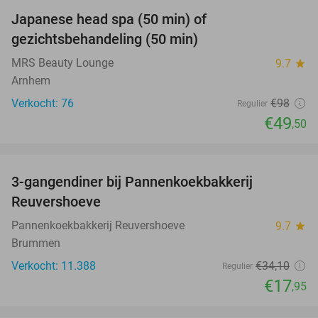
Japanese head spa (50 min) of
49%
gezichtsbehandeling (50 min)
MRS Beauty Lounge
9.7
star
Arnhem
Verkocht: 76
€98
Regulier
€49
,50
favorite_border
3-gangendiner bij Pannenkoekbakkerij
47%
Reuvershoeve
Pannenkoekbakkerij Reuvershoeve
9.7
star
Brummen
Verkocht: 11.388
€34
,10
Regulier
€17
,95
favorite_border