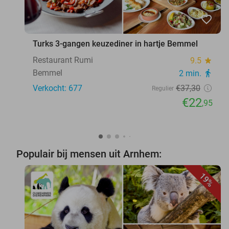
favorite_border
Turks 3-gangen keuzediner in hartje Bemmel
Restaurant Rumi
9.5
star
Bemmel
2 min.
directions_walk
Verkocht: 677
€37
,30
Regulier
€22
,95
Populair bij mensen uit Arnhem:
19%