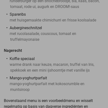
runderburger op een briochebroodje, sla, kaas, bacon,
tomaat, rode ui, augurk en DROOM!-saus
Spareribs
met huisgemaakte chimichurri en frisse koolsalade
Aubergineschnitzel
met rucolasalade, couscous, tomaat en
truffelmayonaise
Nagerecht
Koffie speciaal
warme drank naar keuze, macaron, truffel van Iris,
spekkoek en een mini ijshoorntje met vanille ijs
Mango-yoghurtparfait
mango-yoghurtparfait met kokoscrumble en
muntsiroop
Bovenstaand menu is een voorbeeldmenu en wisselt
regelmatig op basis van dagverse ingrediënten en