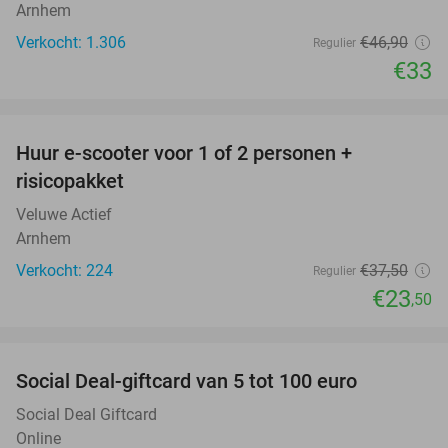
Arnhem
Verkocht: 1.306
€46
,90
Regulier
€33
favorite_border
Huur e-scooter voor 1 of 2 personen +
37%
risicopakket
Veluwe Actief
Arnhem
Verkocht: 224
€37
,50
Regulier
€23
,50
favorite_border
Social Deal-giftcard van 5 tot 100 euro
Social Deal Giftcard
Online