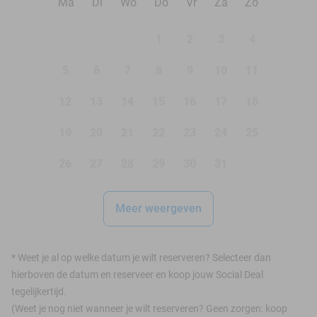
Ma
Di
Wo
Do
Vr
Za
Zo
1
2
3
4
5
6
7
8
9
10
11
12
13
14
15
16
17
18
19
20
21
22
23
24
25
26
27
28
29
30
31
Meer weergeven
*
Weet je al op welke datum je wilt reserveren? Selecteer dan
hierboven de datum en reserveer en koop jouw Social Deal
tegelijkertijd.
(Weet je nog niet wanneer je wilt reserveren? Geen zorgen: koop