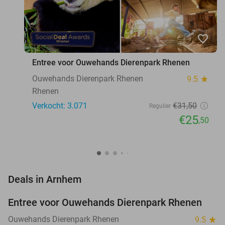
favorite_border
Entree voor Ouwehands Dierenpark Rhenen
Ouwehands Dierenpark Rhenen
9.5
star
Rhenen
Verkocht: 3.071
€31
,50
Regulier
€25
,50
favorite_border
Deals in Arnhem
Entree voor Ouwehands Dierenpark Rhenen
19%
Ouwehands Dierenpark Rhenen
9.5
star