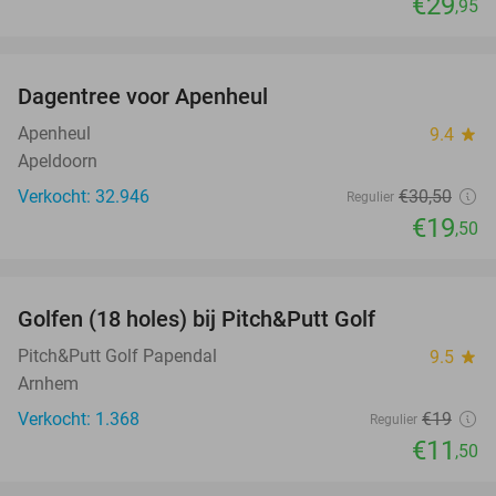
€29
,95
favorite_border
Dagentree voor Apenheul
36%
Apenheul
9.4
star
Apeldoorn
Verkocht: 32.946
€30
,50
Regulier
€19
,50
favorite_border
Golfen (18 holes) bij Pitch&Putt Golf
39%
Pitch&Putt Golf Papendal
9.5
star
Arnhem
Verkocht: 1.368
€19
Regulier
€11
,50