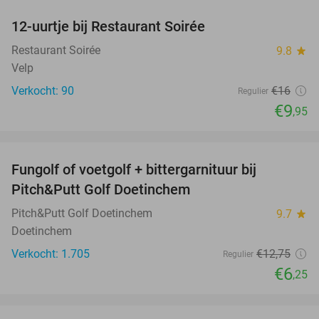
12-uurtje bij Restaurant Soirée
38%
Restaurant Soirée
9.8
star
Velp
Verkocht: 90
€16
Regulier
€9
,95
favorite_border
Fungolf of voetgolf + bittergarnituur bij
51%
Pitch&Putt Golf Doetinchem
Pitch&Putt Golf Doetinchem
9.7
star
Doetinchem
Verkocht: 1.705
€12
,75
Regulier
€6
,25
favorite_border