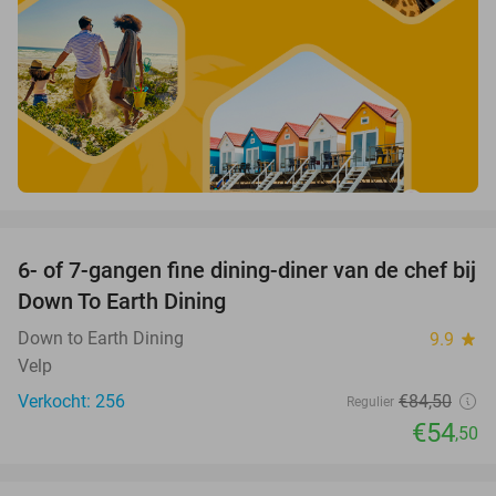
favorite_border
6- of 7-gangen fine dining-diner van de chef bij
36%
Down To Earth Dining
Down to Earth Dining
9.9
star
Velp
Verkocht: 256
€84
,50
Regulier
€54
,50
favorite_border