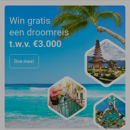
Win gratis
een droomreis
t.w.v. €3.000
Doe mee!