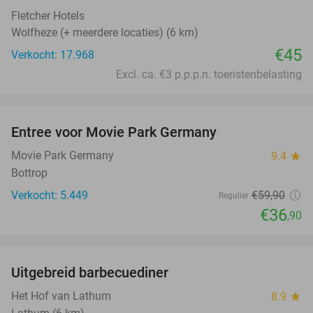
Fletcher Hotels
Wolfheze (+ meerdere locaties) (6 km)
€45
Verkocht: 17.968
Excl. ca. €3 p.p.p.n. toeristenbelasting
favorite_border
Entree voor Movie Park Germany
38%
Movie Park Germany
9.4
star
Bottrop
Verkocht: 5.449
€59
,90
Regulier
€36
,90
favorite_border
Uitgebreid barbecuediner
36%
Het Hof van Lathum
8.9
star