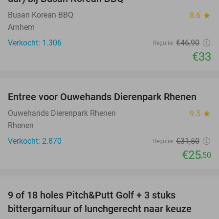
Busan Korean BBQ
8.6
star
Arnhem
Verkocht: 1.306
€46
,90
Regulier
€33
favorite_border
Entree voor Ouwehands Dierenpark Rhenen
19%
Ouwehands Dierenpark Rhenen
9.5
star
Rhenen
Verkocht: 2.870
€31
,50
Regulier
€25
,50
favorite_border
9 of 18 holes Pitch&Putt Golf + 3 stuks
46%
bittergarnituur of lunchgerecht naar keuze