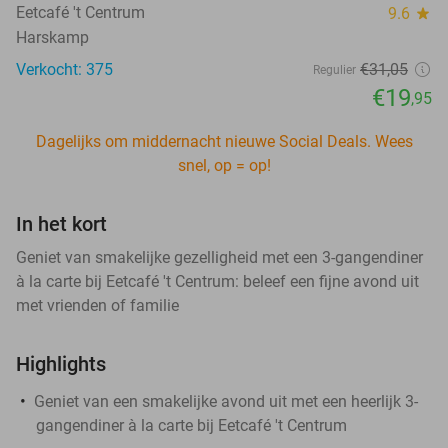
Eetcafé 't Centrum
9.6
star
Harskamp
Verkocht: 375
€31
,05
Regulier
€19
,95
Dagelijks om middernacht nieuwe Social Deals. Wees
snel, op = op!
In het kort
Geniet van smakelijke gezelligheid met een 3-gangendiner
à la carte bij Eetcafé 't Centrum: beleef een fijne avond uit
met vrienden of familie
Highlights
Geniet van een smakelijke avond uit met een heerlijk 3-
gangendiner à la carte bij Eetcafé 't Centrum