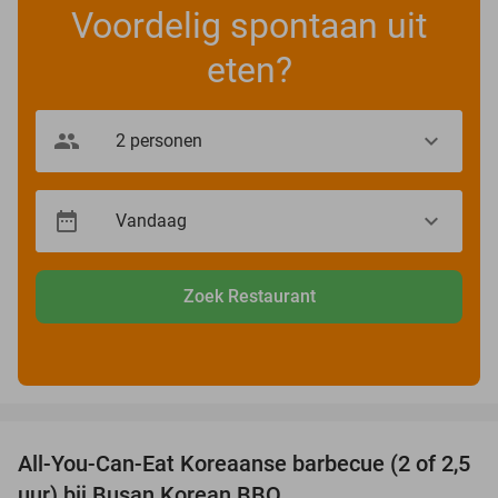
Voordelig spontaan uit
eten?
Zoek Restaurant
favorite_border
All-You-Can-Eat Koreaanse barbecue (2 of 2,5
30%
uur) bij Busan Korean BBQ