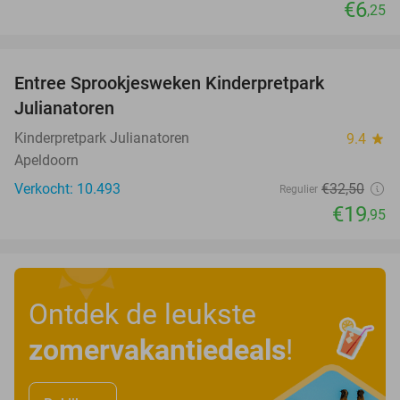
€6
,25
favorite_border
Entree Sprookjesweken Kinderpretpark
39%
Julianatoren
Kinderpretpark Julianatoren
9.4
star
Apeldoorn
Verkocht: 10.493
€32
,50
Regulier
€19
,95
Ontdek de leukste
zomervakantiedeals
!