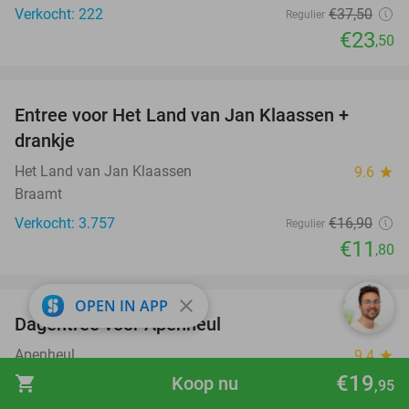
Verkocht: 222
€37
,50
Regulier
€23
,50
favorite_border
Entree voor Het Land van Jan Klaassen +
30%
drankje
Het Land van Jan Klaassen
9.6
star
Braamt
Verkocht: 3.757
€16
,90
Regulier
€11
,80
favorite_border
close
OPEN IN APP
Dagentree voor Apenheul
36%
Apenheul
9.4
star
Apeldoorn
€19
shopping_cart
Koop nu
,95
Verkocht: 32.740
€30
,50
Regulier