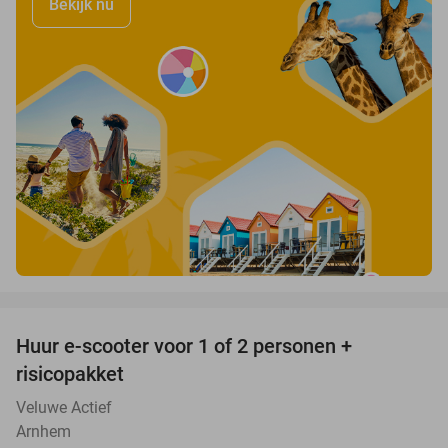
Bekijk nu
favorite_border
Huur e-scooter voor 1 of 2 personen +
37%
risicopakket
Veluwe Actief
Arnhem