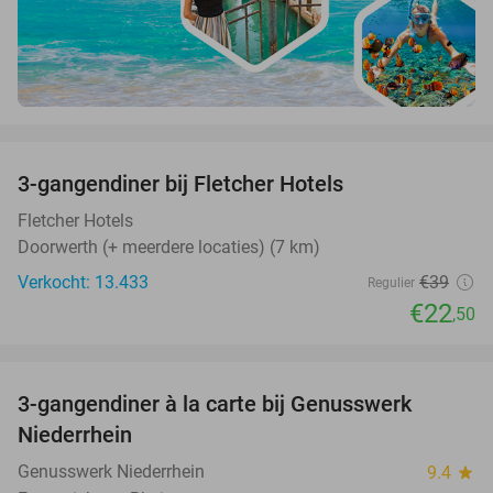
favorite_border
3-gangendiner bij Fletcher Hotels
42%
Fletcher Hotels
Doorwerth (+ meerdere locaties) (7 km)
Verkocht: 13.433
€39
Regulier
€22
,50
favorite_border
3-gangendiner à la carte bij Genusswerk
37%
Niederrhein
Genusswerk Niederrhein
9.4
star