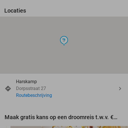
Locaties
food
Harskamp
Dorpsstraat 27
Routebeschrijving
Maak gratis kans op een droomreis t.w.v. €3.000!