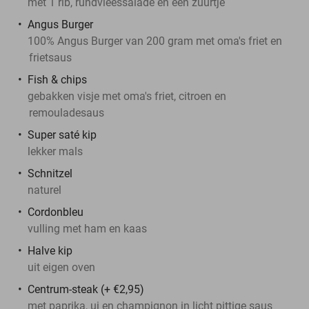
met 1 rib, rundvleessalade en een zuurtje
Angus Burger
100% Angus Burger van 200 gram met oma's friet en
frietsaus
Fish & chips
gebakken visje met oma's friet, citroen en
remouladesaus
Super saté kip
lekker mals
Schnitzel
naturel
Cordonbleu
vulling met ham en kaas
Halve kip
uit eigen oven
Centrum-steak (+ €2,95)
met paprika, ui en champignon in licht pittige saus