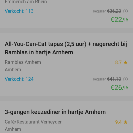
Emmerich am Rhein
Verkocht: 113
€36
,23
Regulier
€22
,95
favorite_border
All-You-Can-Eat tapas (2,5 uur) + nagerecht bij
34%
Ramblas in hartje Arnhem
Ramblas Arnhem
8.7
star
Arnhem
Verkocht: 124
€41
,10
Regulier
€26
,95
favorite_border
3-gangen keuzediner in hartje Arnhem
48%
Café/Restaurant Verheyden
9.4
star
Arnhem