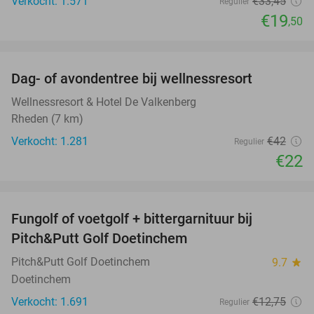
Verkocht: 1.571
€33
,45
Regulier
€19
,50
favorite_border
Dag- of avondentree bij wellnessresort
48%
Wellnessresort & Hotel De Valkenberg
Rheden (7 km)
Verkocht: 1.281
€42
Regulier
€22
favorite_border
Fungolf of voetgolf + bittergarnituur bij
51%
Pitch&Putt Golf Doetinchem
Pitch&Putt Golf Doetinchem
9.7
star
Doetinchem
Verkocht: 1.691
€12
,75
Regulier