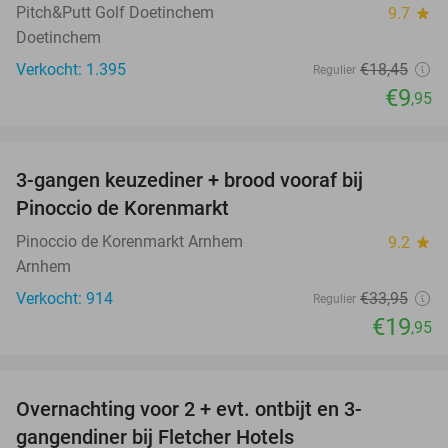
Pitch&Putt Golf Doetinchem
9.7
star
Doetinchem
Verkocht: 1.395
€18
,45
Regulier
€9
,95
favorite_border
3-gangen keuzediner + brood vooraf bij
41%
Pinoccio de Korenmarkt
Pinoccio de Korenmarkt Arnhem
9.2
star
Arnhem
Verkocht: 914
€33
,95
Regulier
€19
,95
favorite_border
Overnachting voor 2 + evt. ontbijt en 3-
gangendiner bij Fletcher Hotels