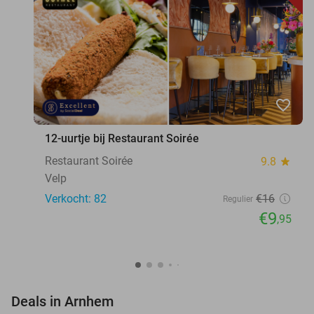
favorite_border
12-uurtje bij Restaurant Soirée
Restaurant Soirée
9.8
star
Velp
Verkocht: 82
€16
Regulier
€9
,95
favorite_border
Deals in Arnhem