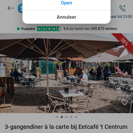
Open
7 dagen per week beschikbaar
10+ miljoen leden
Annuleer
Bereikbaar tot 23:00
9,4
op basis van
205.872 reviews
Ontdek 15.000+ deals
36%
7 dagen per week beschikbaar
10+ miljoen leden
favorite_border
3-gangendiner à la carte bij Eetcafé 't Centrum