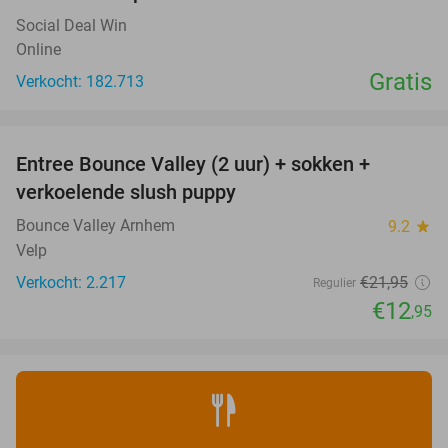
Social Deal Win
Online
Gratis
Verkocht: 182.713
favorite_border
Entree Bounce Valley (2 uur) + sokken +
41%
verkoelende slush puppy
Bounce Valley Arnhem
9.2
star
Velp
Verkocht: 2.217
€21
,95
Regulier
€12
,95