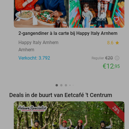
favorite_border
2-gangendiner à la carte bij Happy Italy Arnhem
Happy Italy Arnhem
8.6
star
Arnhem
Verkocht: 3.792
€20
Regulier
€12
,95
Deals in de buurt van Eetcafé 't Centrum
28%