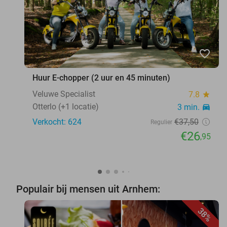
favorite_border
Huur E-chopper (2 uur en 45 minuten)
Veluwe Specialist
7.8
star
Otterlo (+1 locatie)
3 min.
directions_car
Verkocht: 624
€37
,50
Regulier
€26
,95
Populair bij mensen uit Arnhem:
38%