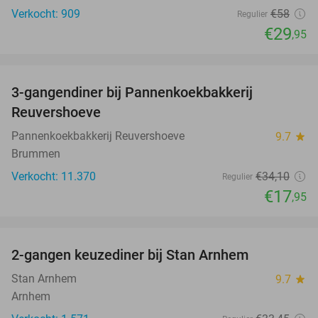
Verkocht: 909
€58
Regulier
€29
,95
favorite_border
3-gangendiner bij Pannenkoekbakkerij
47%
Reuvershoeve
Pannenkoekbakkerij Reuvershoeve
9.7
star
Brummen
Verkocht: 11.370
€34
,10
Regulier
€17
,95
favorite_border
2-gangen keuzediner bij Stan Arnhem
42%
Stan Arnhem
9.7
star
Arnhem