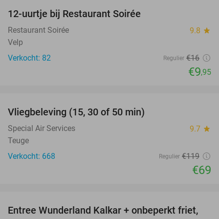
12-uurtje bij Restaurant Soirée
38%
Restaurant Soirée
9.8
star
Velp
Verkocht: 82
€16
Regulier
€9
,95
favorite_border
Vliegbeleving (15, 30 of 50 min)
42%
Special Air Services
9.7
star
Teuge
Verkocht: 668
€119
Regulier
€69
favorite_border
Entree Wunderland Kalkar + onbeperkt friet,
32%