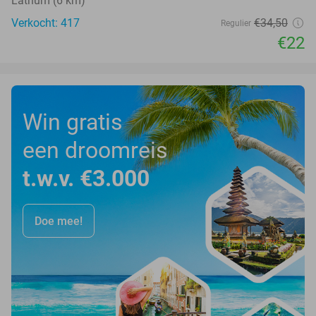
Lathum (6 km)
Verkocht: 417
€34
,50
Regulier
€22
Win gratis
een droomreis
t.w.v. €3.000
Doe mee!