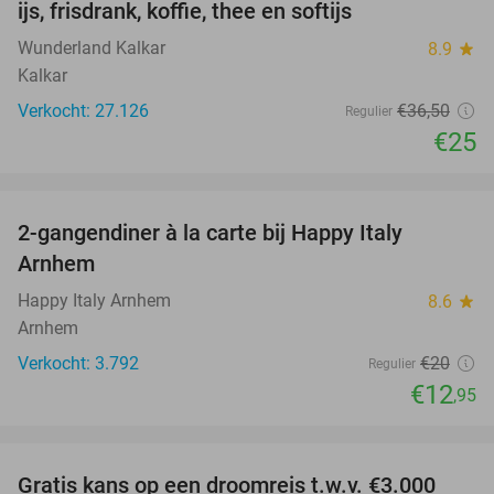
ijs, frisdrank, koffie, thee en softijs
Wunderland Kalkar
8.9
star
Kalkar
Verkocht: 27.126
€36
,50
Regulier
€25
favorite_border
2-gangendiner à la carte bij Happy Italy
35%
Arnhem
Happy Italy Arnhem
8.6
star
Arnhem
Verkocht: 3.792
€20
Regulier
€12
,95
favorite_border
Gratis kans op een droomreis t.w.v. €3.000